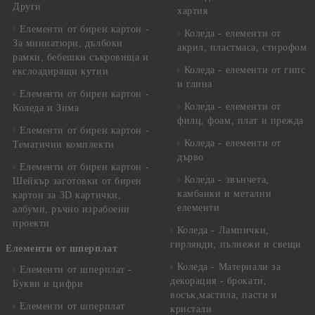
Други
хартия
Елементи от бирен картон -
Коледа - елементи от
За миниатюри, дълбоки
акрил, пластмаса, стирофом
рамки, бебешки съкровища и
Коледа - елементи от гипс
екслоадиращи кутии
и глина
Елементи от бирен картон -
Коледа - елементи от
Коледа и Зима
филц, фоам, плат и прежда
Елементи от бирен картон -
Коледа - елементи от
Тематични комплекти
дърво
Елементи от бирен картон -
Коледа - звънчета,
Шейкър заготовки от бирен
камбанки и метални
картон за 3D картички,
елементи
албуми, ръчно израбоени
проекти
Коледа - Лампички,
гирлянди, пълнежи и свещи
Елементи от шперплат
Коледа - Материали за
Елементи от шперплат -
декорация - брокати,
Букви и цифри
восък,мастила, пасти и
Елементи от шперплат
кристали