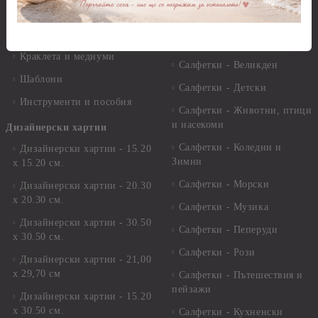
Лакове и защитни покрития
Свещи
Лепила
Салфетки
Краклета и медиуми
Салфетки - Великден
Шаблони
Салфетки - Детски
Инструменти и пособия
Салфетки - Животни, птици
и насекоми
Дизайнерски хартии
Салфетки - Коледни и
Дизайнерски хартии - 15.20
Зимни
х 15.20 см.
Салфетки - Морски
Дизайнерски хартии - 20.30
х 20.30 см.
Салфетки - Музика
Дизайнерски хартии - 30.50
Салфетки - Пеперуди
х 30.50 см.
Салфетки - Рози
Дизайнерски хартии - 21,00
х 29,70 см
Салфетки - Пътешествия и
пейзажи
Дизайнерски хартии - 15.20
x 30.50 см.
Салфетки - Кухненски