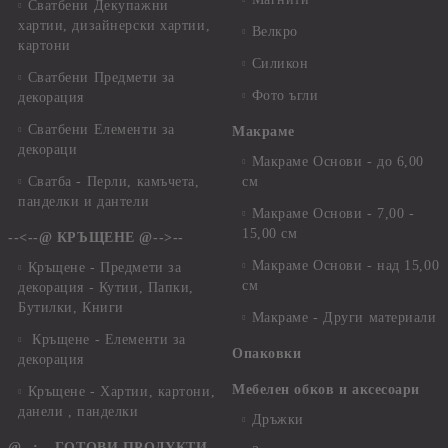
Сватбени Декупажни
хартии, дизайнерски хартии,
Велкро
картони
Силикон
Сватбени Предмети за
Фото ъгли
декорация
Сватбени Елементи за
Макраме
декораци
Макраме Основи - до 6,00
Сватба - Перли, камъчета,
см
панделки и дантели
Макраме Основи - 7,00 -
15,00 см
--<--@ КРЪЩЕНЕ @-->--
Макраме Основи - над 15,00
Кръщене - Предмети за
см
декорация - Кутии, Папки,
Бутилки, Книги
Макраме - Други материали
Кръщене - Елементи за
Опаковки
декорация
Мебелен обков и аксесоари
Кръщене - Хартии, картони,
данели , панделки
Дръжки
@--:---ГОТОВИ ПРОДУКТИ