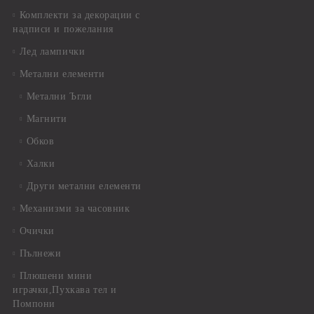
Комплекти за декорации с
надписи и пожелания
Лед лампички
Метални елементи
Метални Ъгли
Магнити
Обков
Халки
Други метални елементи
Механизми за часовник
Очички
Пълнежи
Плюшени мини
играчки,Пухкава тел и
Помпони