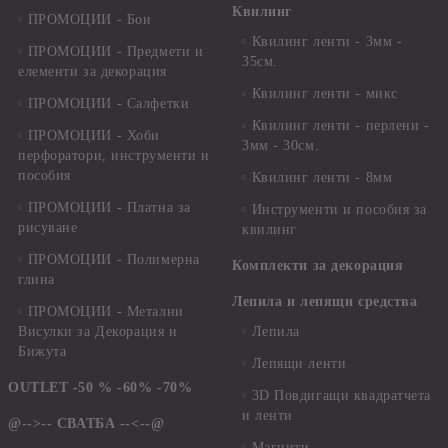
Квилинг
ПРОМОЦИИ - Бои
Квилинг ленти - 3мм -
ПРОМОЦИИ - Предмети и
35см.
елементи за декорация
Квилинг ленти - микс
ПРОМОЦИИ - Салфетки
Квилинг ленти - перлени -
ПРОМОЦИИ - Хоби
3мм - 30см.
перфоратори, инструменти и
пособия
Квилинг ленти - 8мм
ПРОМОЦИИ - Платна за
Инструменти и пособия за
рисуване
квилинг
ПРОМОЦИИ - Полимерна
Комплекти за декорация
глина
Лепила и лепящи средства
ПРОМОЦИИ - Метални
Висулки за Декорация и
Лепила
Бижута
Лепящи ленти
OUTLET -50 % -60% -70%
3D Повдигащи квадратчета
и ленти
@-->-- СВАТБА --<--@
Магнити