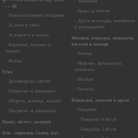
Закачалки
---:--@
Крака за мебели
Персанализирани подаръци
Други аксесоари, материали
За дома и уюта
и инструменти
За книгите и хората
Моливи, маркери, химикали,
пастели и восъци
Картички, пликове и
покани
Восъци
Коледа
Маркери, флумастери,
химикали
Етно
Моливи
Дизайнерски хартии
Пастели
Елементи за декорация
Панделки, дантели и други
Ширити, шевици, канапи
Панделки
Предмети за декорация
Панделки 0,60 см
Брадс, айлетс, холдери
Панделки 1,00 см
Бои - акрилни, гланц, мат,