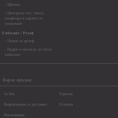
Щипки
Цветарска тел, тиксо,
пиафлора и хартии за
опаковане
Ембосинг / Релеф
Папки за релеф
Пудри и мастила за топъл
ембосинг
Бързи връзки:
За Нас
Търсене
Информация за доставка
Условия
Рекламации