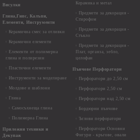
Керамика и метал
Висулки
Предмети за декорация -
Глина,Гипс, Калъпи,
Стирофом
Елементи, Инструменти
Предмети за декорация -
Керамична смес за отливки
Стъкло
Керамични елементи
Предмети за декорация -
Елементи от полимерна
Плат, органза, зебло,
глина и полирезин
целофан
Пластични елементи
Пънчове Перфоратори
Инструменти за моделиране
Перфоратори до 2,50 см
Молдове и шаблони
Перфоратори 2,50 см
Глина
Перфоратори над 2,50 см
Самосъхнеща глина
Бордюрни пънчове
Полимерна Глина
Ъглови перфоратори
Перфоратори Основни
Приложни техники и
Фигури - кръгове, овали
Декупаж