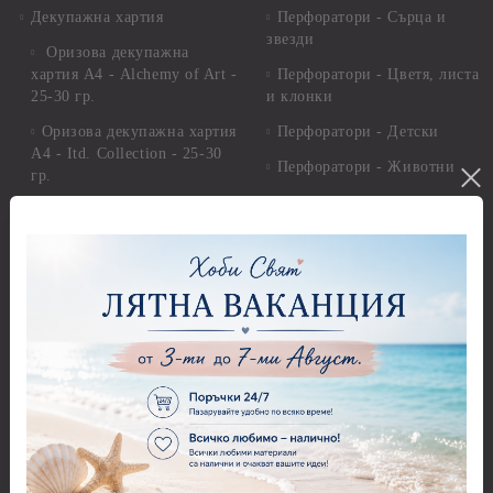
Декупажна хартия
Перфоратори - Сърца и
звезди
Оризова декупажна
хартия А4 - Alchemy of Art -
Перфоратори - Цветя, листа
25-30 гр.
и клонки
Оризова декупажна хартия
Перфоратори - Детски
А4 - Itd. Collection - 25-30
Перфоратори - Животни
гр.
Перфоратори - Коледни и
Фина оризова декупажна
Зимни
хартия Stamperia - 21 х
29.см. - 28гр.
Рисуване
Декупажна хартия - Други
Грунд и почистващи
разтвори
Антични пасти
Платна за рисуване
Вакс пасти
Стативи и поставки
Грунд, Основи, Релефни
пасти
Четки и инструменти
Варак, Шлак метал, Фолио,
Моливи, акварелни
Пантна
комплекти