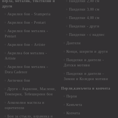
перла, металик, текстилни и
Панделки 2,00 см
други
Панделки 3,00 см
Акрилни бои - Stamperia
Панделки 4,00 см
Акрилни бои - Pentart
Панделки - други
Акрилни бои металик -
Панделки - с надпис
Pentart
Дантели
Акрилни бои - Artiste
Конци, ширити и други
Акрилна боя металик -
Artiste
Панделки и дантели -
Детски мотиви
Акрилни бои металик -
Dora Cadence
Панделки и дантели -
Зимни и Коледни мотиви
Антични бои
Перли,камъчета и копчета
Други - Акрилни, Маслени,
Темперни, Тебеширени бои
Перли
Алкохолни мастила и
Камъчета
оцветители
Копчета
Бои за стъкло, керамика и