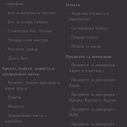
стирофом
Печати
Бои за коприна и текстил
Акрилни блокчета и
ръкохватки
Бои за свещи Cadence
Силиконови печати
Солвентни бои, Патина
Гумени печати
Универсални контури
Печати за восък
Реагенти, ръжда
Предмети за декорация
Други Бои
Предмети за декорация -
Брокат, пайети, мъниста и
Акрил и пластмаса
декоративен пясък
Предмети за декорация -
Брокати, ледени кристали и
Дърво
мини перли
Предмети за декорация -
Пайети
Мукава, Картон и Хартия
Мъниста
Предмети за декорация -
МДФ
Декоративен пясък и
камъчета
Предмети за декорация -