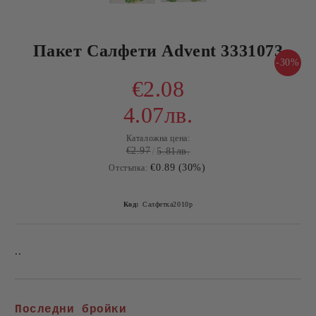
Пакет Салфети Advent 3331073
-30%
€2.08
4.07лв.
Каталожна цена:
€2.97
5.81лв.
€0.89 (30%)
Отстъпка:
Код:
Салфетка2010p
..
Добави в желани
Последни бройки