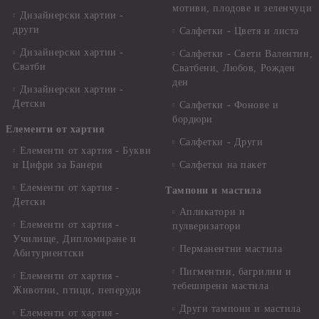
мотиви, плодове и зеленчуци
Дизайнерски хартии -
други
Салфетки - Цветя и листа
Дизайнерски хартии -
Салфетки - Свети Валентин,
Сватби
Сватбени, Любов, Рожден
ден
Дизайнерски хартии -
Детски
Салфетки - Фонове и
бордюри
Елементи от хартия
Салфетки - Други
Елементи от хартия - Букви
и Цифри за Банери
Салфетки на пакет
Елементи от хартия -
Тампони и мастила
Детски
Апликатори и
Елементи от хартия -
пулверизатори
Училище, Дипломиране и
Перманентни мастила
Абитуриентски
Пигментни, багрилни и
Елементи от хартия -
тебеширени мастила
Животни, птици, пеперуди
Други тампони и мастила
Елементи от хартия -