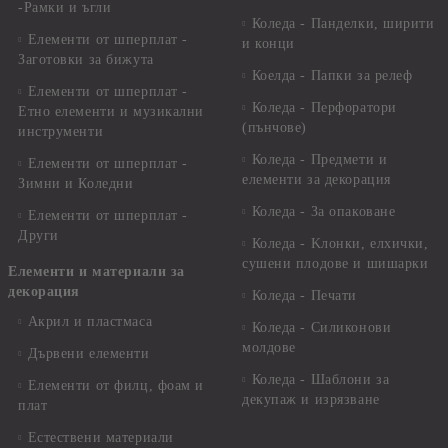
-Рамки и ъгли
Коледа - Панделки, ширити
Елементи от шперплат -
и конци
Заготовки за бижута
Коелда - Папки за релеф
Елементи от шперплат -
Коледа - Перфоратори
Етно елементи и музикални
(пънчове)
инструменти
Коледа - Предмети и
Елементи от шперплат -
елементи за декорация
Зимни и Коледни
Коледа - За опаковане
Елементи от шперплат -
Други
Коледа - Kлонки, елхички,
сушени плодове и шишарки
Елементи и материали за
декорация
Коледа - Печати
Акрил и пластмаса
Коледа - Силиконови
молдове
Дървени елементи
Коледа - Шаблони за
Елементи от филц, фоам и
декупаж и изрязване
плат
Естествени материали