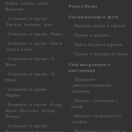
Любов, Сватба, Свети
Филц и Вълна
Валентин
Хартии,картони и други
Елементи от хартия -
Дантели, бордюри, ъгли
Перлени хартии и картони
Елементи от хартия - Рамки
Хартии и картони
Елементи от хартия - Цветя,
Други Хартии и картони
листа и клони
Хартии и Картони За Печат
Елементи от хартия - За
Жени
Хоби инструменти и
консумативи
Елементи от хартия - За
Предпазни
Мъже
самовъзстановяващи
Елементи от хартия -
подложки
Морски
Режещи, пробиващи и
Елементи от хартия - Къщи,
релеф
Врати, Прозорци, Огради,
Квилинг инструменти и
Фенери
пособия
Елементи от хартия -
Инструменти и пособия за
Пътешествия и Фото моменти