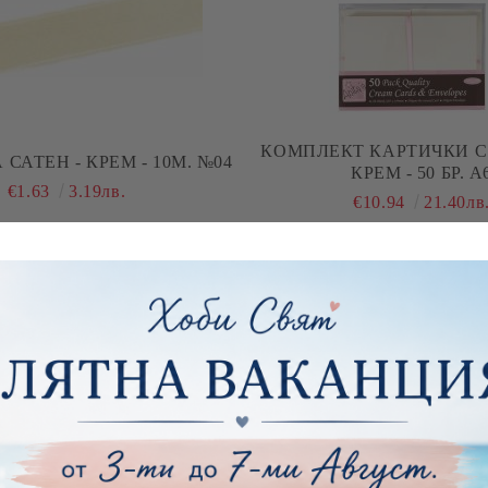
КОМПЛЕКТ КАРТИЧКИ С ПЛИКОВЕ
САТЕН - КРЕМ - 10М. №04
КРЕМ - 50 БР. А
€1.63
3.19лв.
€10.94
21.40лв