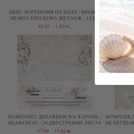
ЦВЯТ ХОРТЕНЗИЯ ОТ ПЛАТ - КРЕМ И
ПАМУЧНА ДА
НЕЖНА ПРАСКОВА МЕЛАНЖ - 12 БР.
€0.92
1.80лв.
КОМПЛЕКТ ДИЗАЙНЕРСКА ХАРТИЯ -
КОМПЛЕКТ
HEARTBEAT - 24 ДВУСТРАННИ ЛИСТА
HEARTBEAT
€7.06
13.81лв.