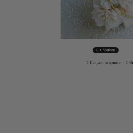
Сподели
Изпрати на приятел
О