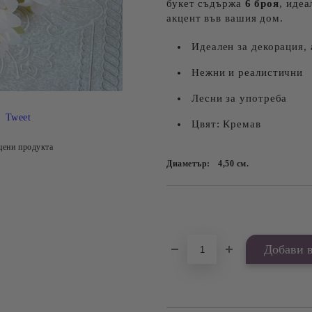
букет съдържа
6 броя
, иде
акцент във вашия дом.
Идеален за декорация,
Нежни и реалистични
Лесни за употреба
Tweet
Цвят: Кремав
цени продукта
Диаметър:
4,50
см.
Добави в желани