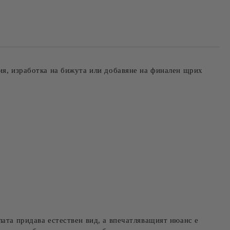
ция, изработка на бижута или добавяне на финален щрих
ата придава естествен вид, а впечатляващият нюанс е