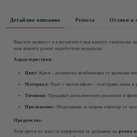
Детайлно описание
Ревюта
Отзиви и 
Внесете нежност и елегантност във вашите творчески п
към вашите ръчно изработени подаръци.
Характеристики:
Цвят:
Крем - деликатна комбинация от кремави ню
Материал:
Плат с матов ефект - осигурява мека и 
Тичинки:
Придават допълнителен реализъм и фине
Приложение:
Подходящи за широк спектър от прое
Предимства:
Тези цветя от плат са перфектни за добавяне на
ръчно и