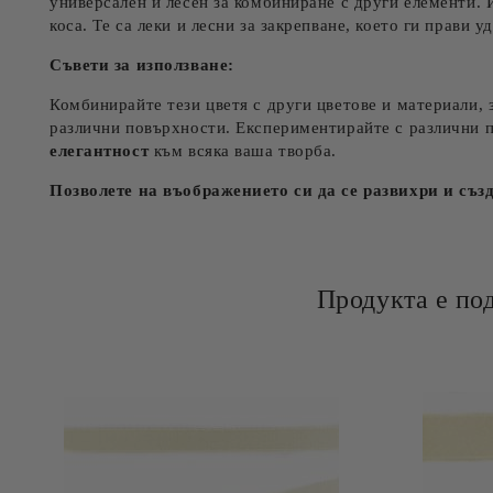
универсален и лесен за комбиниране с други елементи. И
коса. Те са леки и лесни за закрепване, което ги прави у
Съвети за използване:
Комбинирайте тези цветя с други цветове и материали, 
различни повърхности. Експериментирайте с различни п
елегантност
към всяка ваша творба.
Позволете на въображението си да се развихри и съ
Продукта е по