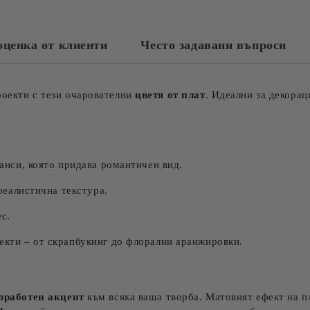
оценка от клиенти
Често задавани въпроси
роекти с тези очарователни
цветя от плат
. Идеални за декора
анси, която придава романтичен вид.
реалистична текстура.
с.
кти – от скрапбукинг до флорални аранжировки.
зработен акцент
към всяка ваша творба. Матовият ефект на пл