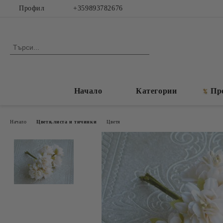
Профил
+359893782676
Начало
Категории
Пр
Начало
Цветя,листа и тичинки
Цветя