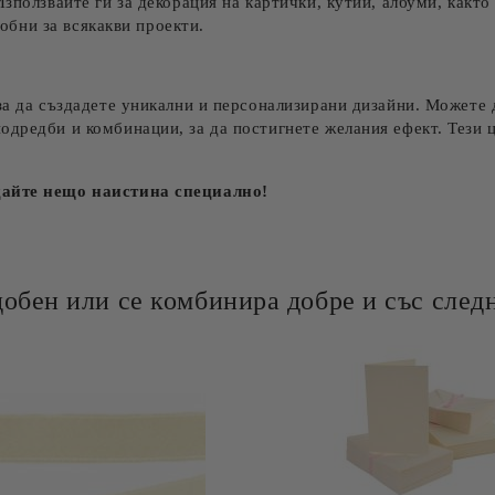
зползвайте ги за декорация на картички, кутии, албуми, както
добни за всякакви проекти.
за да създадете уникални и персонализирани дизайни. Можете д
одредби и комбинации, за да постигнете желания ефект. Тези 
здайте нещо наистина специално!
добен или се комбинира добре и със следн