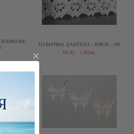
ПАМУЧНА ДАНТЕЛА - КРЕМ - 1М
6
€0.92
1.80лв.
.