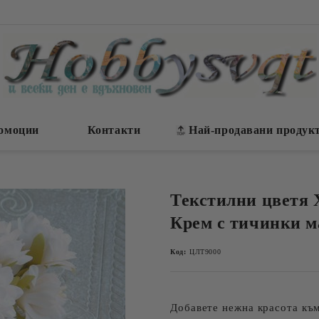
омоции
Контакти
Най-продавани продук
Текстилни цветя 
Крем с тичинки ма
Код:
ЦЛТ9000
Добавете нежна красота къ