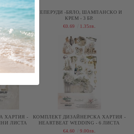
- КРЕМ С
ПЕПЕРУДИ -БЯЛО, ШАМПАНСКО И
Р
КРЕМ - 3 БР.
€0.69
1.35лв.
 ХАРТИЯ -
КОМПЛЕКТ ДИЗАЙНЕРСКА ХАРТИЯ -
ННИ ЛИСТА
HEARTBEAT WEDDING - 6 ЛИСТА
€4.60
9.00лв.