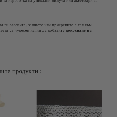
 и за изработка на уникални бижута или аксесоари за
а ги залепите, зашиете или прикрепите с тел към
цветя са чудесен начин да добавите
докосване на
ите продукти :