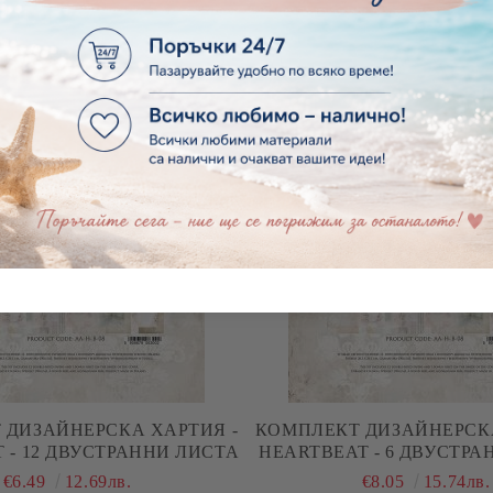
НТЕЛА - КРЕМ - 5,00 СМ /
ЦВЕТЯ ОТ ПЛАТ - РОЗИ 
1 М.
ОРГАНЗА - 6 Б
€1.23
2.41лв.
€1.64
3.21лв.
 ДИЗАЙНЕРСКА ХАРТИЯ -
КОМПЛЕКТ ДИЗАЙНЕРСКА
 - 12 ДВУСТРАННИ ЛИСТА
HEARTBEAT - 6 ДВУСТРА
€6.49
12.69лв.
€8.05
15.74лв.