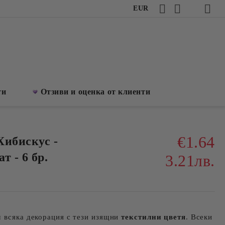
EUR
ти
Отзиви и оценка от клиенти
€1.64
Хибискус -
т - 6 бр.
3.21лв.
м всяка декорация с тези изящни
текстилни цветя
. Всеки