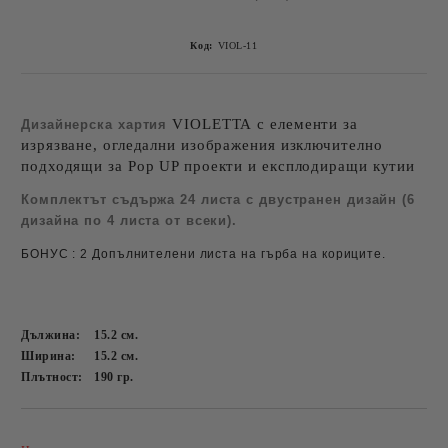
Код:
VIOL-11
VIOLETTA с елементи за
Дизайнерска хартия
изрязване, огледални изображения изключително
подходящи за Pop UP проекти и експлодиращи кутии
Комплектът съдържа 24 листа с двустранен дизайн (6
дизайна по 4 листа от всеки).
БОНУС : 2 Допълнителени листа
на гърба на кориците.
Дължина:
15.2
см.
Ширина:
15.2
см.
Плътност:
190
гр.
Добави в желани