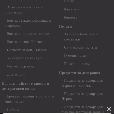
Перли
Алкохолни мастила и
Камъчета
оцветители
Копчета
Бои за стъкло, керамика и
стирофом
Печати
Бои за коприна и текстил
Акрилни блокчета и
ръкохватки
Бои за свещи Cadence
Силиконови печати
Солвентни бои, Патина
Гумени печати
Универсални контури
Печати за восък
Реагенти, ръжда
Предмети за декорация
Други Бои
Предмети за декорация -
Брокат, пайети, мъниста и
Акрил и пластмаса
декоративен пясък
Предмети за декорация -
Брокати, ледени кристали и
Дърво
мини перли
Предмети за декорация -
Пайети
Мукава, Картон и Хартия