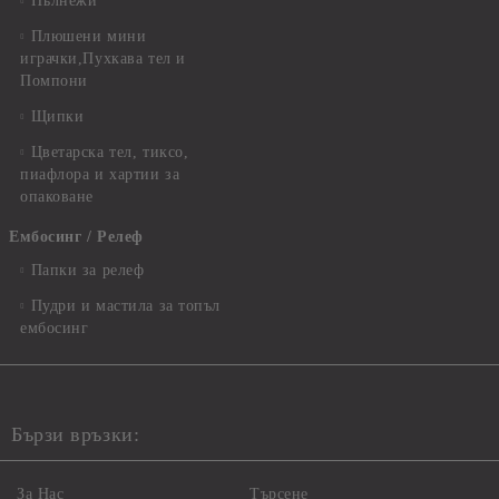
Пълнежи
Плюшени мини
играчки,Пухкава тел и
Помпони
Щипки
Цветарска тел, тиксо,
пиафлора и хартии за
опаковане
Ембосинг / Релеф
Папки за релеф
Пудри и мастила за топъл
ембосинг
Бързи връзки:
За Нас
Търсене