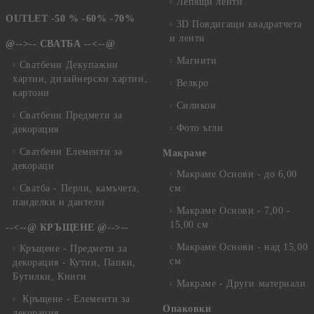
Лепящи ленти
OUTLET -50 % -60% -70%
3D Повдигащи квадратчета
и ленти
@-->-- СВАТБА --<--@
Магнити
Сватбени Декупажни
хартии, дизайнерски хартии,
Велкро
картони
Силикон
Сватбени Предмети за
Фото ъгли
декорация
Сватбени Елементи за
Макраме
декораци
Макраме Основи - до 6,00
Сватба - Перли, камъчета,
см
панделки и дантели
Макраме Основи - 7,00 -
15,00 см
--<--@ КРЪЩЕНЕ @-->--
Макраме Основи - над 15,00
Кръщене - Предмети за
см
декорация - Кутии, Папки,
Бутилки, Книги
Макраме - Други материали
Кръщене - Елементи за
Опаковки
декорация