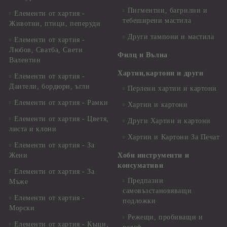
Пигментни, багрилни и
Елементи от хартия -
тебеширени мастила
Животни, птици, пеперуди
Други тампони и мастила
Елементи от хартия -
Любов, Сватба, Свети
Филц и Вълна
Валентин
Хартии,картони и други
Елементи от хартия -
Дантели, бордюри, ъгли
Перлени хартии и картони
Елементи от хартия - Рамки
Хартии и картони
Елементи от хартия - Цветя,
Други Хартии и картони
листа и клони
Хартии и Картони За Печат
Елементи от хартия - За
Жени
Хоби инструменти и
консумативи
Елементи от хартия - За
Предпазни
Мъже
самовъзстановяващи
Елементи от хартия -
подложки
Морски
Режещи, пробиващи и
Елементи от хартия - Къщи,