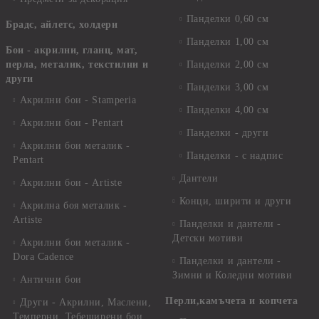
Панделки 0,60 см
Брадс, айлетс, холдери
Панделки 1,00 см
Бои - акрилни, гланц, мат,
перла, металик, текстилни и
Панделки 2,00 см
други
Панделки 3,00 см
Акрилни бои - Stamperia
Панделки 4,00 см
Акрилни бои - Pentart
Панделки - други
Акрилни бои металик -
Панделки - с надпис
Pentart
Дантели
Акрилни бои - Artiste
Конци, ширити и други
Акрилна боя металик -
Artiste
Панделки и дантели -
Детски мотиви
Акрилни бои металик -
Dora Cadence
Панделки и дантели -
Зимни и Коледни мотиви
Антични бои
Перли,камъчета и копчета
Други - Акрилни, Маслени,
Темперни, Тебеширени бои