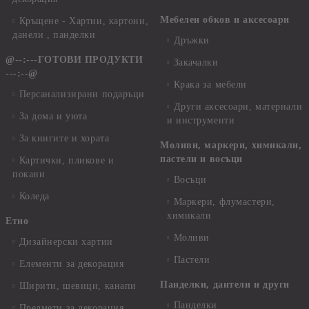
Мебелен обков и аксесоари
Кръщене - Хартии, картони,
данели , панделки
Дръжки
@--:---ГОТОВИ ПРОДУКТИ
Закачалки
---:--@
Крака за мебели
Персанализирани подаръци
Други аксесоари, материали
За дома и уюта
и инструменти
За книгите и хората
Моливи, маркери, химикали,
пастели и восъци
Картички, пликове и
покани
Восъци
Коледа
Маркери, флумастери,
химикали
Етно
Моливи
Дизайнерски хартии
Пастели
Елементи за декорация
Панделки, дантели и други
Ширити, шевици, канапи
Панделки
Предмети за декорация