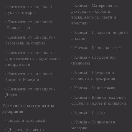
Коледа - Материали за
Елементи от шперплат -
декорация - брокати,
Букви и цифри
восък,мастила, пасти и
Елементи от шперплат
кристали
-Рамки и ъгли
Коледа - Панделки, ширити
Елементи от шперплат -
и конци
Заготовки за бижута
Коелда - Папки за релеф
Елементи от шперплат -
Коледа - Перфоратори
Етно елементи и музикални
(пънчове)
инструменти
Коледа - Предмети и
Елементи от шперплат -
елементи за декорация
Зимни и Коледни
Коледа - За опаковане
Елементи от шперплат -
Други
Коледа - Kлонки, елхички,
сушени плодове и шишарки
Елементи и материали за
декорация
Коледа - Печати
Акрил и пластмаса
Коледа - Силиконови
молдове
Дървени елементи