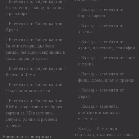
Елементи от бирен картон -
Пътешестия - море, планина
Коледа - елементи от
,транспорт
бирен картон
Елементи от бирен картон -
Коледа - елементи от
Други
хартия
Елементи от бирен картон -
Коледа - елементи от
За миниатюри, дълбоки
акрил, пластмаса, стирофом
рамки, бебешки съкровища и
Коледа - елементи от гипс
екслоадиращи кутии
и глина
Елементи от бирен картон -
Коледа - елементи от
Коледа и Зима
филц, фоам, плат и прежда
Елементи от бирен картон -
Коледа - елементи от
Тематични комплекти
дърво
Елементи от бирен картон -
Коледа - звънчета,
Шейкър заготовки от бирен
камбанки и метални
картон за 3D картички,
елементи
албуми, ръчно израбоени
проекти
Коледа - Лампички,
гирлянди, пълнежи и свещи
Елементи от шперплат