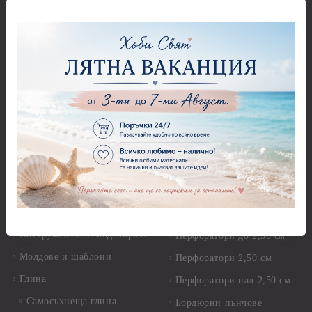
Мъниста
Предмети за декорация -
МДФ
Декоративен пясък и
камъчета
Предмети за декорация -
Керамика и метал
Висулки
Предмети за декорация -
Глина,Гипс, Калъпи,
Стирофом
Елементи, Инструменти
Предмети за декорация -
Керамична смес за отливки
Стъкло
Керамични елементи
Предмети за декорация -
Елементи от полимерна
Плат, органза, зебло,
глина и полирезин
целофан
Пластични елементи
Пънчове Перфоратори
Инструменти за моделиране
Перфоратори до 2,50 см
Молдове и шаблони
Перфоратори 2,50 см
Глина
Перфоратори над 2,50 см
Самосъхнеща глина
Бордюрни пънчове