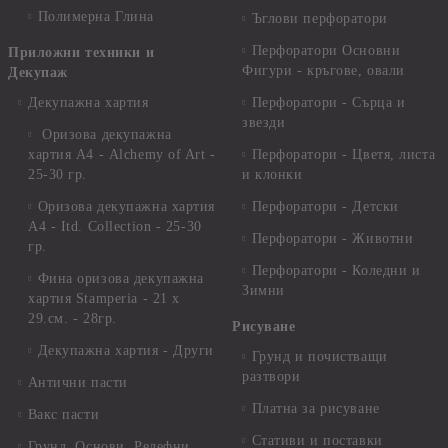
Полимерна Глина
Ъглови перфоратори
Перфоратори Основни
Приложни техники и
Фигури - кръгове, овали
Декупаж
Декупажна хартия
Перфоратори - Сърца и
звезди
Оризова декупажна
хартия А4 - Alchemy of Art -
Перфоратори - Цветя, листа
25-30 гр.
и клонки
Оризова декупажна хартия
Перфоратори - Детски
А4 - Itd. Collection - 25-30
Перфоратори - Животни
гр.
Перфоратори - Коледни и
Фина оризова декупажна
Зимни
хартия Stamperia - 21 х
29.см. - 28гр.
Рисуване
Декупажна хартия - Други
Грунд и почистващи
разтвори
Антични пасти
Платна за рисуване
Вакс пасти
Стативи и поставки
Грунд, Основи, Релефни