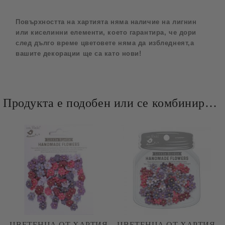
Повърхността на хартията няма наличие на лигнин
или киселинни елементи, което гарантира, че дори
след дълго време цветовете няма да избледнеят,a
вашите декорации ще са като нови!
Продукта е подобен или се комбинира добре и със следните продукти :
ЦВЕТЕНЦА ОТ ХАРТИЯ
ЦВЕТЕНЦА ОТ ХАРТИЯ