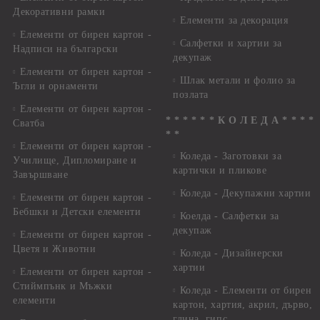
Декоративни рамки
Елементи за декорация
Елементи от бирен картон -
Салфетки и хартии за
Надписи на български
декупаж
Елементи от бирен картон -
Шлак метали и фолио за
Ъгли и орнаменти
позлата
Елементи от бирен картон -
* * * * * * К О Л Е Д А * * * *
Сватба
* *
Елементи от бирен картон -
Коледа - Заготовки за
Училище, Дипломиране и
картички и пликове
Завършване
Коледа - Декупажни хартии
Елементи от бирен картон -
Бебшки и Детски елементи
Коелда - Салфетки за
декупаж
Елементи от бирен картон -
Цветя и Животни
Коледа - Дизайнерски
хартии
Елементи от бирен картон -
Стиймпънк и Мъжки
Коледа - Eлементи от бирен
елементи
картон, хартия, акрил, дърво,
глина, гипс