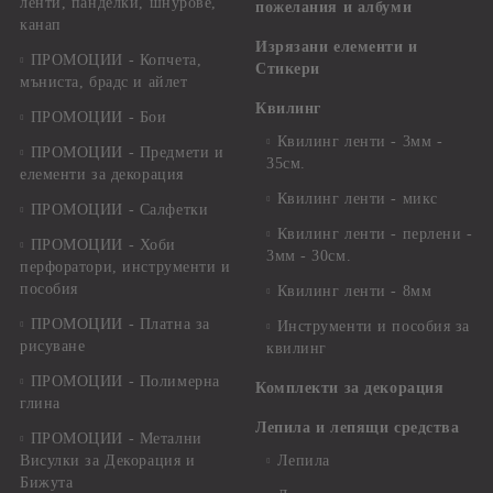
ленти, панделки, шнурове,
пожелания и албуми
канап
Изрязани елементи и
ПРОМОЦИИ - Копчета,
Стикери
мъниста, брадс и айлет
Квилинг
ПРОМОЦИИ - Бои
Квилинг ленти - 3мм -
ПРОМОЦИИ - Предмети и
35см.
елементи за декорация
Квилинг ленти - микс
ПРОМОЦИИ - Салфетки
Квилинг ленти - перлени -
ПРОМОЦИИ - Хоби
3мм - 30см.
перфоратори, инструменти и
пособия
Квилинг ленти - 8мм
ПРОМОЦИИ - Платна за
Инструменти и пособия за
рисуване
квилинг
ПРОМОЦИИ - Полимерна
Комплекти за декорация
глина
Лепила и лепящи средства
ПРОМОЦИИ - Метални
Висулки за Декорация и
Лепила
Бижута