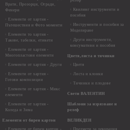
релеф
Врати, Прозорци, Огради,
Квилинг инструменти и
Фенери
пособия
Елементи от хартия -
Инструменти и пособия за
Пътешествия и Фото моменти
Моделиране
Елементи то хартия -
Други инструменти,
Такове, табелки, етикети
консумативи и пособия
Елементи от хартия -
Многопластови елементи
Цветя,листа и тичинки
Елементи от хартия - Други
Цветя
Елементи от хартия -
Листа и клонки
Готови композиции
Тичинки и плодове
Елементи от хартия - Микс
Свети ВАЛЕНТИН
елементи
Елементи от хартия -
Шаблони за изрязване и
Коледа и Зима
релеф
Елементи от бирен картон
ВЕЛИКДЕН
Елементи от бирен картон -
Предмети за декорация