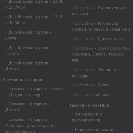
Дизайнерски хартии - 21,00
х 29,70 см
Салфетки - Пътешествия и
пейзажи
Дизайнерски хартии - 15.20
x 30.50 см.
Салфетки - Кухненски
мотиви, плодове и зеленчуци
Дизайнерски хартии -
други
Салфетки - Цветя и листа
Дизайнерски хартии -
Салфетки - Свети Валентин,
Сватби
Сватбени, Любов, Рожден
ден
Дизайнерски хартии -
Детски
Салфетки - Фонове и
бордюри
Елементи от хартия
Салфетки - Други
Елементи от хартия - Букви
и Цифри за Банери
Салфетки на пакет
Елементи от хартия -
Тампони и мастила
Детски
Апликатори и
Елементи от хартия -
пулверизатори
Училище, Дипломиране и
Перманентни мастила
Абитуриентски