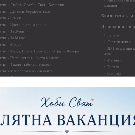
Инструменти и п
ртия - Любов, Сватба, Свети Валентин
квилинг
ртия - Дантели, бордюри, ъгли
Комплекти за д
ртия - Рамки
ртия - Цветя, листа и клони
Лепила и лепящ
ртия - За Жени
Лепила
ртия - За Мъже
Лепящи ленти
ртия - Морски
3D Повдигащи к
ртия - Къщи, Врати, Прозорци, Огради, Фенери
ленти
ртия - Пътешествия и Фото моменти
Магнити
тия - Такове, табелки, етикети
Велкро
ртия - Многопластови елементи
Силикон
ртия - Други
Фото ъгли
ртия - Готови композиции
Макраме
ртия - Микс елементи
ртия - Коледа и Зима
Макраме Основи 
Макраме Основи 
ирен картон
Макраме Основи 
рен картон - Декоративни рамки
Макраме - Друг
рен картон - Надписи на български
Опаковки
рен картон - Ъгли и орнаменти