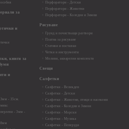
пособия
Перфоратори - Детски
Перфоратори - Животни
териали за
Перфоратори - Коледни и Зимни
Рисуване
артички и
Грунд и почистващи разтвори
Платна за рисуване
ртички
Стативи и поставки
Четки и инструменти
пки, книги за
Моливи, акварелни комплекти
буми
Свещи
нти и
Салфетки
Салфетки - Великден
Салфетки - Детски
 3мм - 35см.
Салфетки - Животни, птици и насекоми
 микс
Салфетки - Коледни и Зимни
 перлени - 3мм -
Салфетки - Морски
Салфетки - Музика
 8мм
Салфетки - Пеперуди