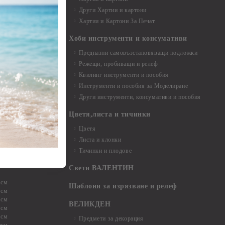
и аксесоари
Други Хартии и картони
Хартии и Картони За Печат
Хоби инструменти и консумативи
Предпазни самовъзстановяващи подложки
, материали и
Режещи, пробиващи и релеф
Квилинг инструменти и пособия
и, химикали,
Инструменти и пособия за Моделиране
ци
Други инструменти, консумативи и пособия
Цветя,листа и тичинки
стери, химикали
Цветя
Листа и клонки
Тичинки и плодове
ели и други
Свети ВАЛЕНТИН
 см
Шаблони за изрязване и релеф
 см
 см
ВЕЛИКДЕН
 см
 см
Предмети за декорация