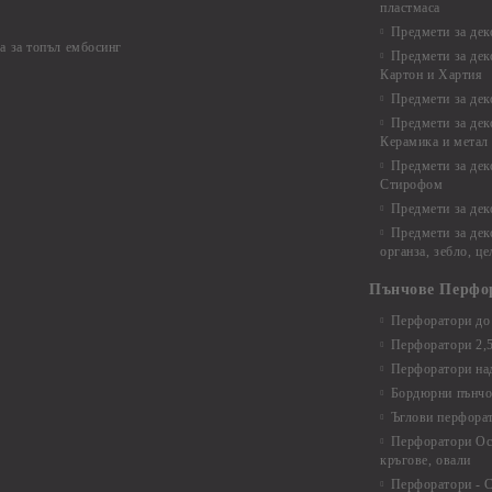
пластмаса
Предмети за дек
а за топъл ембосинг
Предмети за дек
Картон и Хартия
Предмети за де
Предмети за дек
Керамика и метал
Предмети за дек
Стирофом
Предмети за дек
Предмети за дек
органза, зебло, ц
Пънчове Перфо
Перфоратори до 
Перфоратори 2,
Перфоратори над
Бордюрни пънчо
Ъглови перфора
Перфоратори Ос
кръгове, овали
Перфоратори - С