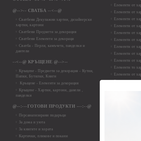
Елементи от ха
@-->-- СВАТБА --<--@
Елементи от ха
Елементи от ха
Сватбени Декупажни хартии, дизайнерски
хартии, картони
Елементи от ха
Сватбени Предмети за декорация
Елементи от ха
Сватбени Елементи за декораци
Елементи от ха
Сватба - Перли, камъчета, панделки и
Елементи от ха
дантели
Елементи от ха
Елементи от ха
--<--@ КРЪЩЕНЕ @-->--
Елементи то хар
Кръщене - Предмети за декорация - Кутии,
Елементи от ха
Папки, Бутилки, Книги
Елементи от ха
Кръщене - Елементи за декорация
Елементи от ха
Кръщене - Хартии, картони, данели ,
Елементи от ха
панделки
Елементи от ха
@--:---ГОТОВИ ПРОДУКТИ ---:--@
Елементи от б
Персанализирани подаръци
Елементи от би
За дома и уюта
Елементи от би
За книгите и хората
Елементи от би
Картички, пликове и покани