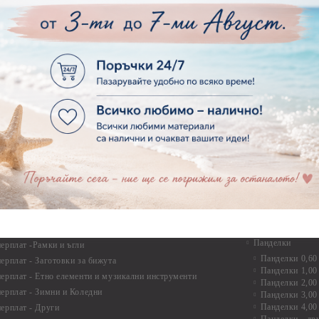
рен картон - Сватба
Мебелен обков 
рен картон - Училище, Дипломиране и Завършване
Дръжки
рен картон - Бебшки и Детски елементи
Закачалки
рен картон - Цветя и Животни
Крака за мебели
рен картон - Стиймпънк и Мъжки елементи
Други аксесоари
рен картон - Пътешестия - море, планина ,транспорт
инструменти
рен картон - Други
рен картон - За миниатюри, дълбоки рамки, бебешки
Моливи, маркер
лоадиращи кутии
пастели и восъ
рен картон - Коледа и Зима
Восъци
рен картон - Тематични комплекти
Маркери, флума
рен картон - Шейкър заготовки от бирен картон за
Моливи
буми, ръчно израбоени проекти
Пастели
перплат
Панделки, дант
ерплат - Букви и цифри
Панделки
ерплат -Рамки и ъгли
Панделки 0,60
ерплат - Заготовки за бижута
Панделки 1,00
ерплат - Етно елементи и музикални инструменти
Панделки 2,00
ерплат - Зимни и Коледни
Панделки 3,00
Панделки 4,00
ерплат - Други