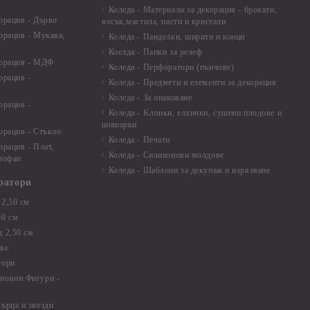
Коледа - Материали за декорация - брокати,
орация - Дърво
восък,мастила, пасти и кристали
орация - Мукава,
Коледа - Панделки, ширити и конци
Коелда - Папки за релеф
корация - МДФ
Коледа - Перфоратори (пънчове)
орация -
Коледа - Предмети и елементи за декорация
Коледа - За опаковане
орация -
Коледа - Kлонки, елхички, сушени плодове и
шишарки
орация - Стъкло
Коледа - Печати
орация - Плат,
Коледа - Силиконови молдове
елофан
Коледа - Шаблони за декупаж и изрязване
ратори
2,50 см
50 см
 2,50 см
ве
тори
новни Фигури -
ърца и звезди