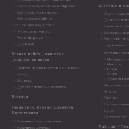
Елементи и ма
Бои за стъкло, керамика и стирофом
Бои за коприна и текстил
Акрил и пластм
Бои за свещи Cadence
Дървени елеме
Солвентни бои, Патина
Елементи от фи
Универсални контури
Естествени мат
Реагенти, ръжда
Комплекти за д
Други Бои
Лед лампички
Метални елеме
Брокат, пайети, мъниста и
Метални Ъгл
декоративен пясък
Магнити
Брокати, ледени кристали и мини перли
Обков
Халки
Пайети
Други металн
Мъниста
Механизми за 
Декоративен пясък и камъчета
Очички
Висулки
Пълнежи
Плюшени мини 
Глина,Гипс, Калъпи, Елементи,
Щипки
Инструменти
Цветарска тел,
Керамична смес за отливки
Ембосинг / Рел
Керамични елементи