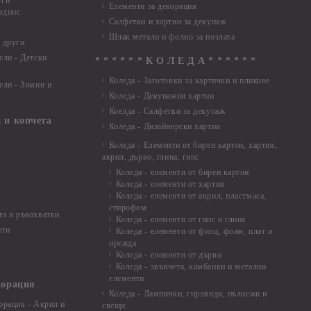
уги
Елементи за декорация
адпис
Салфетки и хартии за декупаж
Шлак метали и фолио за позлата
 други
ели - Детски
* * * * * * К О Л Е Д А * * * * * *
Коледа - Заготовки за картички и пликове
ели - Зимни и
Коледа - Декупажни хартии
Коелда - Салфетки за декупаж
 и копчета
Коледа - Дизайнерски хартии
Коледа - Eлементи от бирен картон, хартия,
акрил, дърво, глина, гипс
Коледа - елементи от бирен картон
Коледа - елементи от хартия
Коледа - елементи от акрил, пластмаса,
стирофом
а и ръкохватки
Коледа - елементи от гипс и глина
ати
Коледа - елементи от филц, фоам, плат и
прежда
Коледа - елементи от дърво
Коледа - звънчета, камбанки и метални
елементи
корация
Коледа - Лампички, гирлянди, пълнежи и
орация - Акрил и
свещи