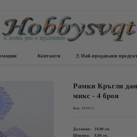
омоции
Контакти
Най-продавани продук
Рамки Кръгли дан
микс - 4 броя
Код:
ХЕ26215
Дължина:
10,00
см.
Ширина:
8,00
см.