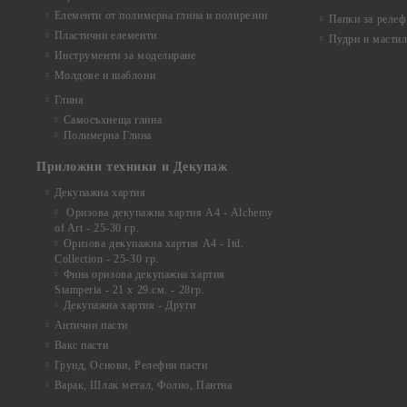
Елементи от полимерна глина и полирезин
Папки за релеф
Пластични елементи
Пудри и мастил
Инструменти за моделиране
Молдове и шаблони
Глина
Самосъхнеща глина
Полимерна Глина
Приложни техники и Декупаж
Декупажна хартия
Оризова декупажна хартия А4 - Alchemy
of Art - 25-30 гр.
Оризова декупажна хартия А4 - Itd.
Collection - 25-30 гр.
Фина оризова декупажна хартия
Stamperia - 21 х 29.см. - 28гр.
Декупажна хартия - Други
Антични пасти
Вакс пасти
Грунд, Основи, Релефни пасти
Варак, Шлак метал, Фолио, Пантна