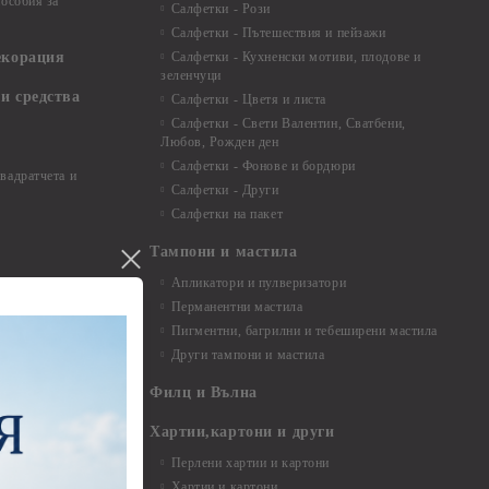
особия за
Салфетки - Рози
Салфетки - Пътешествия и пейзажи
екорация
Салфетки - Кухненски мотиви, плодове и
зеленчуци
и средства
Салфетки - Цветя и листа
Салфетки - Свети Валентин, Сватбени,
Любов, Рожден ден
Салфетки - Фонове и бордюри
вадратчета и
Салфетки - Други
Салфетки на пакет
Тампони и мастила
Апликатори и пулверизатори
Перманентни мастила
Пигментни, багрилни и тебеширени мастила
Други тампони и мастила
- до 6,00 см
- 7,00 - 15,00 см
Филц и Вълна
- над 15,00 см
и материали
Хартии,картони и други
Перлени хартии и картони
Хартии и картони