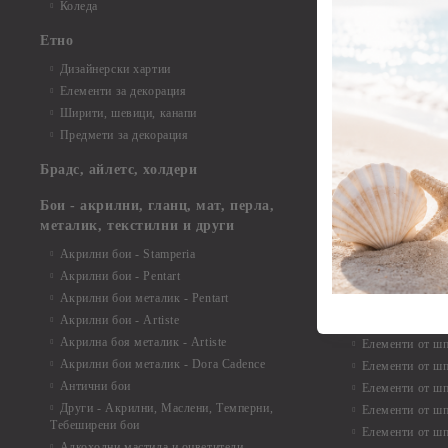
Елементи от би
Коледа
Елементи от би
Етно
Елементи от би
Дизайнерски хартии
Елементи от би
Елементи за декорация
Елементи от би
Ширити, шевици, канапи
Елементи от би
Предмети за декорация
Елементи от би
Елементи от би
Брадс, айлетс, холдери
съкровища и екс
Елементи от би
Бои - акрилни, гланц, мат, перла,
Елементи от би
металик, текстилни и други
Елементи от би
Акрилни бои - Stamperia
3D картички, ал
Акрилни бои - Pentart
Елементи от ш
Акрилни бои металик - Pentart
Акрилни бои - Artiste
Елементи от шп
Акрилна боя металик - Artiste
Елементи от шп
Акрилни бои металик - Dora Cadence
Елементи от шп
Антични бои
Елементи от шп
Други - Акрилни, Маслени, Темперни,
Елементи от шп
Тебеширени бои
Елементи от шп
Алкохолни мастила и оцветители