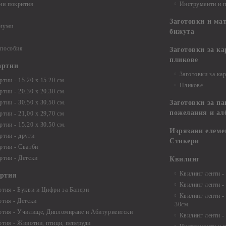
ни покрития
Инструменти и 
Заготовки и ма
диуми
бижута
 пособия
Заготовки за к
пликове
артии
Заготовки за ка
тии - 15.20 х 15.20 см.
Пликове
тии - 20.30 х 20.30 см.
тии - 30.50 х 30.50 см.
Заготовки за па
пожелания и ал
ртии - 21,00 х 29,70 см
тии - 15.20 x 30.50 см.
Изрязани елеме
ртии - други
Стикери
ртии - Сватби
ртии - Детски
Квилинг
Квилинг ленти -
артия
Квилинг ленти -
ртия - Букви и Цифри за Банери
Квилинг ленти -
ртия - Детски
30см.
ртия - Училище, Дипломиране и Абитуриентски
Квилинг ленти -
ртия - Животни, птици, пеперуди