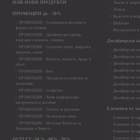
НАЙ-НОВИ ПРОДУКТИ
Лакове и защит
Лепила
ПРОМОЦИИ до - 50%
Краклета и ме
ПРОМОЦИИ - Силиконови молдове и
Шаблони
форми за отливки
Инструменти и
ПРОМОЦИИ - Дизайнерски хартии,
изрязани елементи, стикери
Дизайнерски х
ПРОМОЦИИ - Сатенени ленти, панделки,
Дизайнерски хар
шнурове, канап
Дизайнерски хар
ПРОМОЦИИ - Копчета, мъниста, брадс и
Дизайнерски хар
айлет
Дизайнерски ха
ПРОМОЦИИ - Бои
Дизайнерски хар
ПРОМОЦИИ - Предмети и елементи за
декорация
Дизайнерски ха
ПРОМОЦИИ - Салфетки
Дизайнерски ха
ПРОМОЦИИ - Хоби перфоратори,
Дизайнерски ха
инструменти и пособия
Елементи от х
ПРОМОЦИИ - Платна за рисуване
ПРОМОЦИИ - Полимерна глина
Елементи от ха
ПРОМОЦИИ - Метални Висулки за
Елементи от ха
Декорация и Бижута
Елементи от ха
Елементи от ха
OUTLET -50 % -60% -70%