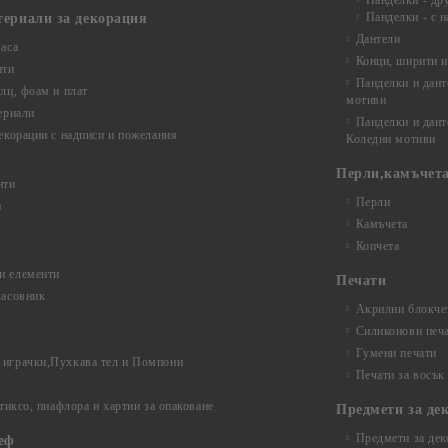
Панделки - др
Панделки - с н
териали за декорация
Дантели
аса
Конци, ширити и
нти
Панделки и дант
лц, фоам и плат
мотиви
ериали
Панделки и дант
екорации с надписи и пожелания
Коледни мотиви
Перли,камъчета
нти
Перли
и
Камъчета
Копчета
и елементи
Печати
часовник
Акрилни блокчет
Силиконови печ
Гумени печати
играчки,Пухкава тел и Помпони
Печати за восък
 тиксо, пиафлора и хартии за опаковане
Предмети за де
Предмети за дек
еф