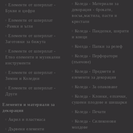
Коледа - Материали за
Елементи от шперплат -
декорация - брокати,
Букви и цифри
восък,мастила, пасти и
Елементи от шперплат
кристали
-Рамки и ъгли
Коледа - Панделки, ширити
Елементи от шперплат -
и конци
Заготовки за бижута
Коелда - Папки за релеф
Елементи от шперплат -
Коледа - Перфоратори
Етно елементи и музикални
(пънчове)
инструменти
Коледа - Предмети и
Елементи от шперплат -
елементи за декорация
Зимни и Коледни
Коледа - За опаковане
Елементи от шперплат -
Други
Коледа - Kлонки, елхички,
сушени плодове и шишарки
Елементи и материали за
декорация
Коледа - Печати
Акрил и пластмаса
Коледа - Силиконови
молдове
Дървени елементи