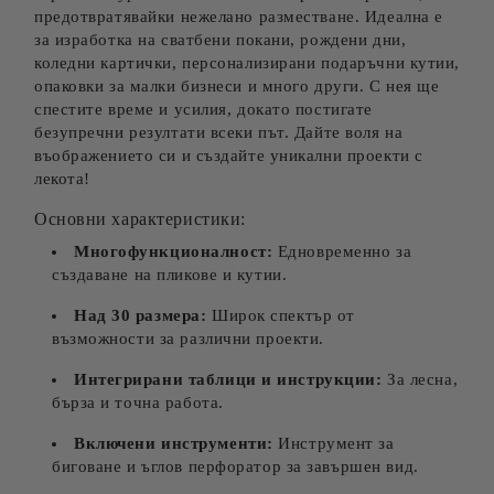
предотвратявайки нежелано разместване. Идеална е
за изработка на сватбени покани, рождени дни,
коледни картички, персонализирани подаръчни кутии,
опаковки за малки бизнеси и много други. С нея ще
спестите време и усилия, докато постигате
безупречни резултати всеки път. Дайте воля на
въображението си и създайте уникални проекти с
лекота!
Основни характеристики:
Многофункционалност:
Едновременно за
създаване на пликове и кутии.
Над 30 размера:
Широк спектър от
възможности за различни проекти.
Интегрирани таблици и инструкции:
За лесна,
бърза и точна работа.
Включени инструменти:
Инструмент за
биговане и ъглов перфоратор за завършен вид.