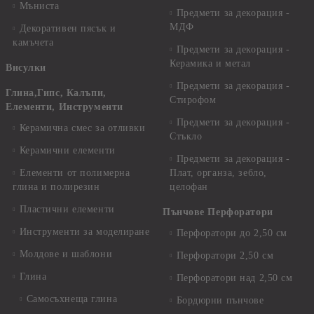
Мъниста
Предмети за декорация -
МДФ
Декоративен пясък и
камъчета
Предмети за декорация -
Керамика и метал
Висулки
Предмети за декорация -
Глина,Гипс, Калъпи,
Стирофом
Елементи, Инструменти
Предмети за декорация -
Керамична смес за отливки
Стъкло
Керамични елементи
Предмети за декорация -
Елементи от полимерна
Плат, органза, зебло,
глина и полирезин
целофан
Пластични елементи
Пънчове Перфоратори
Инструменти за моделиране
Перфоратори до 2,50 см
Молдове и шаблони
Перфоратори 2,50 см
Глина
Перфоратори над 2,50 см
Самосъхнеща глина
Бордюрни пънчове