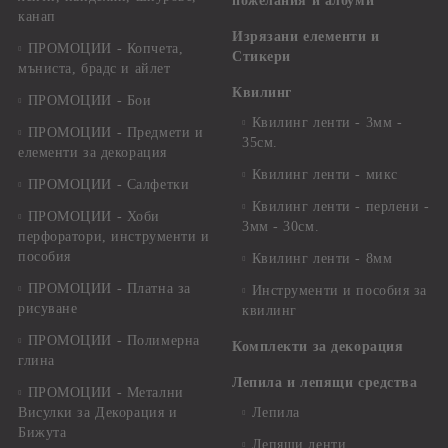
пожелания и албуми
канап
Изрязани елементи и
ПРОМОЦИИ - Копчета,
Стикери
мъниста, брадс и айлет
Квилинг
ПРОМОЦИИ - Бои
Квилинг ленти - 3мм -
ПРОМОЦИИ - Предмети и
35см.
елементи за декорация
Квилинг ленти - микс
ПРОМОЦИИ - Салфетки
Квилинг ленти - перлени -
ПРОМОЦИИ - Хоби
3мм - 30см.
перфоратори, инструменти и
пособия
Квилинг ленти - 8мм
ПРОМОЦИИ - Платна за
Инструменти и пособия за
рисуване
квилинг
ПРОМОЦИИ - Полимерна
Комплекти за декорация
глина
Лепила и лепящи средства
ПРОМОЦИИ - Метални
Висулки за Декорация и
Лепила
Бижута
Лепящи ленти