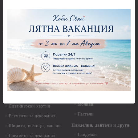
Мебелен обков и аксесоари
Кръщене - Хартии, картони,
данели , панделки
Дръжки
@--:---ГОТОВИ ПРОДУКТИ
Закачалки
---:--@
Крака за мебели
Персанализирани подаръци
Други аксесоари, материали
За дома и уюта
и инструменти
За книгите и хората
Моливи, маркери, химикали,
пастели и восъци
Картички, пликове и
покани
Восъци
Коледа
Маркери, флумастери,
химикали
Етно
Моливи
Дизайнерски хартии
Пастели
Елементи за декорация
Панделки, дантели и други
Ширити, шевици, канапи
Панделки
Предмети за декорация