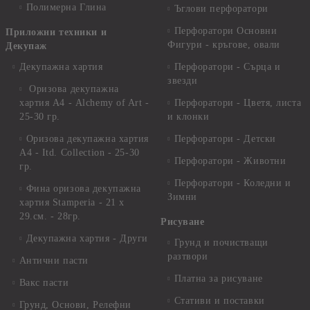
Полимерна Глина
Ъглови перфоратори
Перфоратори Основни
Приложни техники и
Фигури - кръгове, овали
Декупаж
Декупажна хартия
Перфоратори - Сърца и
звезди
Оризова декупажна
хартия А4 - Alchemy of Art -
Перфоратори - Цветя, листа
25-30 гр.
и клонки
Оризова декупажна хартия
Перфоратори - Детски
А4 - Itd. Collection - 25-30
Перфоратори - Животни
гр.
Перфоратори - Коледни и
Фина оризова декупажна
Зимни
хартия Stamperia - 21 х
29.см. - 28гр.
Рисуване
Декупажна хартия - Други
Грунд и почистващи
разтвори
Антични пасти
Платна за рисуване
Вакс пасти
Стативи и поставки
Грунд, Основи, Релефни