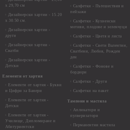
х 29,70 см
Салфетки - Пътешествия и
пейзажи
Дизайнерски хартии - 15.20
x 30.50 см.
Салфетки - Кухненски
мотиви, плодове и зеленчуци
Дизайнерски хартии -
други
Салфетки - Цветя и листа
Дизайнерски хартии -
Салфетки - Свети Валентин,
Сватби
Сватбени, Любов, Рожден
ден
Дизайнерски хартии -
Детски
Салфетки - Фонове и
бордюри
Елементи от хартия
Салфетки - Други
Елементи от хартия - Букви
и Цифри за Банери
Салфетки на пакет
Елементи от хартия -
Тампони и мастила
Детски
Апликатори и
Елементи от хартия -
пулверизатори
Училище, Дипломиране и
Перманентни мастила
Абитуриентски