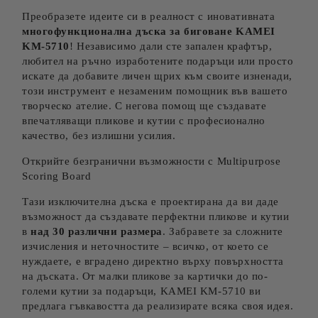
Преобразете идеите си в реалност с иновативната
многофункционална дъска за биговане KAMEI
KM-5710
! Независимо дали сте запален крафтър,
любител на ръчно изработените подаръци или просто
искате да добавите личен щрих към своите изненади,
този инструмент е незаменим помощник във вашето
творческо ателие. С негова помощ ще създавате
впечатляващи пликове и кутии с професионално
качество, без излишни усилия.
Открийте безгранични възможности с Multipurpose
Scoring Board
Тази изключителна дъска е проектирана да ви даде
възможност да създавате перфектни пликове и кутии
в
над 30 различни размера
. Забравете за сложните
изчисления и неточностите – всичко, от което се
нуждаете, е вградено директно върху повърхността
на дъската. От малки пликове за картички до по-
големи кутии за подаръци, KAMEI KM-5710 ви
предлага гъвкавостта да реализирате всяка своя идея.