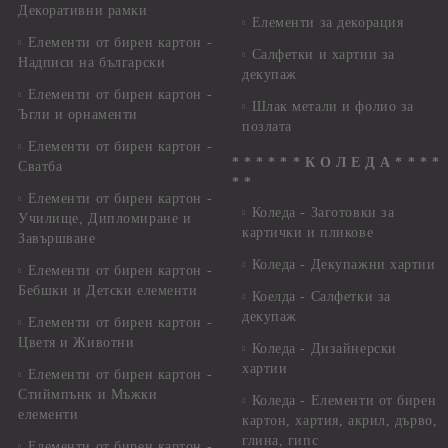
Декоративни рамки
Елементи за декорация
Елементи от бирен картон -
Салфетки и хартии за
Надписи на български
декупаж
Елементи от бирен картон -
Шлак метали и фолио за
Ъгли и орнаменти
позлата
Елементи от бирен картон -
* * * * * * К О Л Е Д А * * * *
Сватба
* *
Елементи от бирен картон -
Коледа - Заготовки за
Училище, Дипломиране и
картички и пликове
Завършване
Коледа - Декупажни хартии
Елементи от бирен картон -
Бебшки и Детски елементи
Коелда - Салфетки за
декупаж
Елементи от бирен картон -
Цветя и Животни
Коледа - Дизайнерски
хартии
Елементи от бирен картон -
Стиймпънк и Мъжки
Коледа - Eлементи от бирен
елементи
картон, хартия, акрил, дърво,
глина, гипс
Елементи от бирен картон -