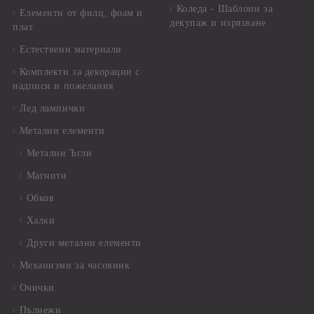
Коледа - Шаблони за
Елементи от филц, фоам и
декупаж и изрязване
плат
Естествени материали
Комплекти за декорации с
надписи и пожелания
Лед лампички
Метални елементи
Метални Ъгли
Магнити
Обков
Халки
Други метални елементи
Механизми за часовник
Очички
Пълнежи