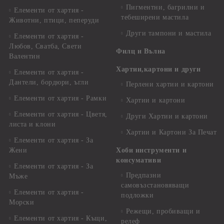
Пигментни, багрилни и
Елементи от хартия -
тебеширени мастила
Животни, птици, пеперуди
Други тампони и мастила
Елементи от хартия -
Любов, Сватба, Свети
Филц и Вълна
Валентин
Хартии,картони и други
Елементи от хартия -
Дантели, бордюри, ъгли
Перлени хартии и картони
Елементи от хартия - Рамки
Хартии и картони
Елементи от хартия - Цветя,
Други Хартии и картони
листа и клони
Хартии и Картони За Печат
Елементи от хартия - За
Жени
Хоби инструменти и
консумативи
Елементи от хартия - За
Предпазни
Мъже
самовъзстановяващи
Елементи от хартия -
подложки
Морски
Режещи, пробиващи и
Елементи от хартия - Къщи,
релеф