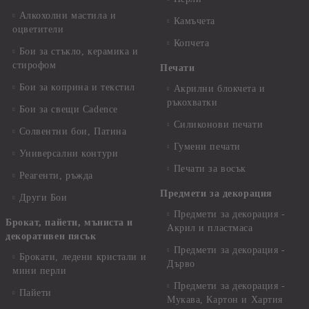
Алкохолни мастила и
Камъчета
оцветители
Копчета
Бои за стъкло, керамика и
стирофом
Печати
Бои за коприна и текстил
Акрилни блокчета и
ръкохватки
Бои за свещи Cadence
Силиконови печати
Солвентни бои, Патина
Гумени печати
Универсални контури
Печати за восък
Реагенти, ръжда
Предмети за декорация
Други Бои
Предмети за декорация -
Брокат, пайети, мъниста и
Акрил и пластмаса
декоративен пясък
Предмети за декорация -
Брокати, ледени кристали и
Дърво
мини перли
Предмети за декорация -
Пайети
Мукава, Картон и Хартия