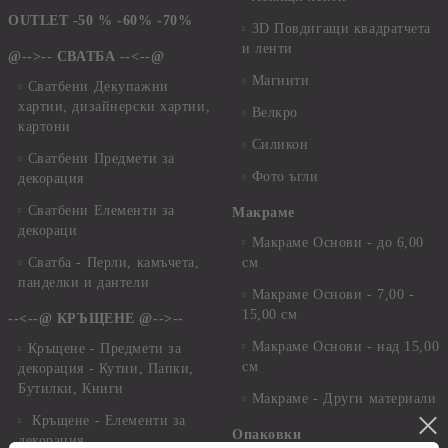
OUTLET -50 % -60% -70%
3D Повдигащи квадратчета
и ленти
@-->-- СВАТБА --<--@
Магнити
Сватбени Декупажни
хартии, дизайнерски хартии,
Велкро
картони
Силикон
Сватбени Предмети за
Фото ъгли
декорация
Сватбени Елементи за
Макраме
декораци
Макраме Основи - до 6,00
Сватба - Перли, камъчета,
см
панделки и дантели
Макраме Основи - 7,00 -
15,00 см
--<--@ КРЪЩЕНЕ @-->--
Макраме Основи - над 15,00
Кръщене - Предмети за
см
декорация - Кутии, Папки,
Бутилки, Книги
Макраме - Други материали
Кръщене - Елементи за
Опаковки
декорация