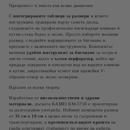
Прецизност и лекота във всяко движение
С
интегрираните таблици за размери
и ясните
инструкции, гравирани върху самата дъска,
създаването на професионално изглеждащи пликове и
кутии става бързо и лесно. Просто изберете желания
размер, следвайте маркировките за биговане и
прегънете с включените инструменти. Комплектът
включва
удобен инструмент за биговане
за остри и
чисти сгъвки, както и
ъглов перфоратор
, който ще
придаде завършен и елегантен вид на вашите пликове
и кутии, закръглявайки ъглите или правейки V-
образен отвор за лесно затваряне.
Идеален за всеки творец
Изработена от
висококачествени и здрави
материали
, дъската KAMEI KM-5710 е проектирана
за дълготрайна употреба. Нейният компактен размер
от
35 см х 19 см
я прави лесна за съхранение и
транспортиране, а
противоплъзгащите крачета
на
гърба осигуряват стабилност по време на работа,