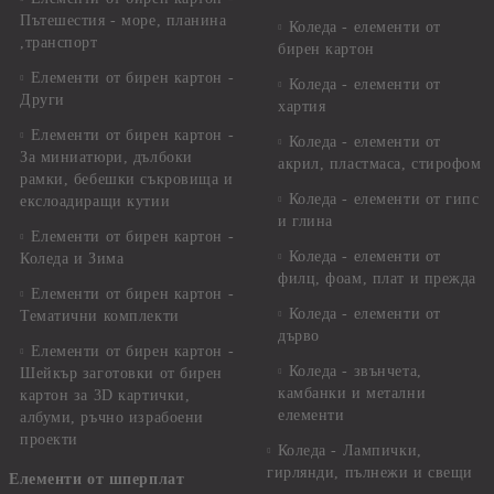
Пътешестия - море, планина
Коледа - елементи от
,транспорт
бирен картон
Елементи от бирен картон -
Коледа - елементи от
Други
хартия
Елементи от бирен картон -
Коледа - елементи от
За миниатюри, дълбоки
акрил, пластмаса, стирофом
рамки, бебешки съкровища и
Коледа - елементи от гипс
екслоадиращи кутии
и глина
Елементи от бирен картон -
Коледа - елементи от
Коледа и Зима
филц, фоам, плат и прежда
Елементи от бирен картон -
Коледа - елементи от
Тематични комплекти
дърво
Елементи от бирен картон -
Коледа - звънчета,
Шейкър заготовки от бирен
камбанки и метални
картон за 3D картички,
елементи
албуми, ръчно израбоени
проекти
Коледа - Лампички,
гирлянди, пълнежи и свещи
Елементи от шперплат