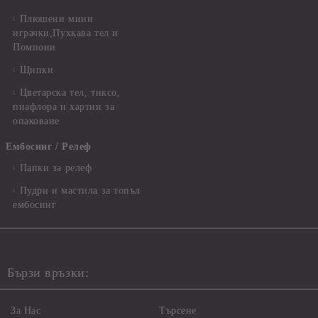
Плюшени мини
играчки,Пухкава тел и
Помпони
Щипки
Цветарска тел, тиксо,
пиафлора и хартии за
опаковане
Ембосинг / Релеф
Папки за релеф
Пудри и мастила за топъл
ембосинг
Бързи връзки:
За Нас
Търсене