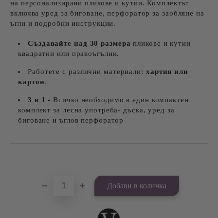
на персонализирани пликове и кутии. Комплектът
включва уред за биговане, перфоратор за заобляне на
ъгли и подробни инструкции.
Създавайте над 30 размера
пликове и кутии –
квадратни или правоъгълни.
Работете с различни материали:
хартия или
картон
.
3 в 1
- Всичко необходимо в един компактен
комплект за лесна употреба- дъска, уред за
биговане и ъглов перфоратор
Добави в желани