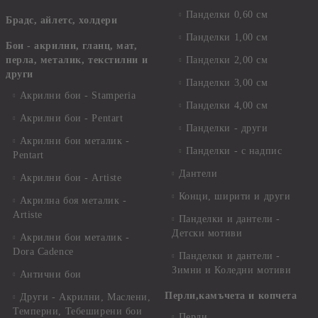
Панделки 0,60 см
Брадс, айлетс, холдери
Панделки 1,00 см
Бои - акрилни, гланц, мат,
перла, металик, текстилни и
Панделки 2,00 см
други
Панделки 3,00 см
Акрилни бои - Stamperia
Панделки 4,00 см
Акрилни бои - Pentart
Панделки - други
Акрилни бои металик -
Панделки - с надпис
Pentart
Дантели
Акрилни бои - Artiste
Конци, ширити и други
Акрилна боя металик -
Artiste
Панделки и дантели -
Детски мотиви
Акрилни бои металик -
Dora Cadence
Панделки и дантели -
Зимни и Коледни мотиви
Антични бои
Перли,камъчета и копчета
Други - Акрилни, Маслени,
Темперни, Тебеширени бои
Перли