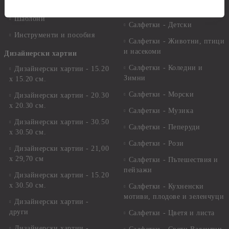
Краклета и медиуми
Салфетки - Великден
Шаблони
Салфетки - Детски
Инструменти и пособия
Салфетки - Животни, птици
и насекоми
Дизайнерски хартии
Салфетки - Коледни и
Дизайнерски хартии - 15.20
Зимни
х 15.20 см.
Салфетки - Морски
Дизайнерски хартии - 20.30
х 20.30 см.
Салфетки - Музика
Дизайнерски хартии - 30.50
Салфетки - Пеперуди
х 30.50 см.
Салфетки - Рози
Дизайнерски хартии - 21,00
х 29,70 см
Салфетки - Пътешествия и
пейзажи
Дизайнерски хартии - 15.20
x 30.50 см.
Салфетки - Кухненски
мотиви, плодове и зеленчуци
Дизайнерски хартии -
други
Салфетки - Цветя и листа
Дизайнерски хартии -