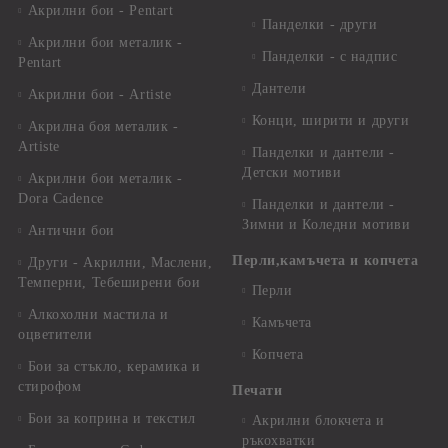
Акрилни бои - Pentart
Панделки - други
Акрилни бои металик -
Панделки - с надпис
Pentart
Дантели
Акрилни бои - Artiste
Конци, ширити и други
Акрилна боя металик -
Artiste
Панделки и дантели -
Детски мотиви
Акрилни бои металик -
Dora Cadence
Панделки и дантели -
Зимни и Коледни мотиви
Антични бои
Перли,камъчета и копчета
Други - Акрилни, Маслени,
Темперни, Тебеширени бои
Перли
Алкохолни мастила и
Камъчета
оцветители
Копчета
Бои за стъкло, керамика и
стирофом
Печати
Бои за коприна и текстил
Акрилни блокчета и
ръкохватки