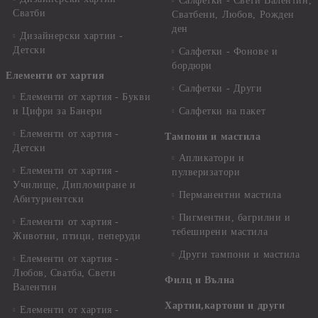
Салфетки - Свети Валентин,
Сватби
Сватбени, Любов, Рожден
ден
Дизайнерски хартии -
Детски
Салфетки - Фонове и
бордюри
Елементи от хартия
Салфетки - Други
Елементи от хартия - Букви
и Цифри за Банери
Салфетки на пакет
Елементи от хартия -
Тампони и мастила
Детски
Апликатори и
Елементи от хартия -
пулверизатори
Училище, Дипломиране и
Перманентни мастила
Абитуриентски
Пигментни, багрилни и
Елементи от хартия -
тебеширени мастила
Животни, птици, пеперуди
Други тампони и мастила
Елементи от хартия -
Любов, Сватба, Свети
Филц и Вълна
Валентин
Хартии,картони и други
Елементи от хартия -