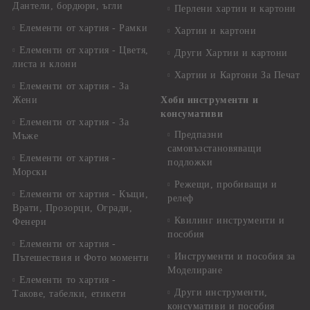
Дантели, бордюри, ъгли
Перлени хартии и картони
Елементи от хартия - Рамки
Хартии и картони
Елементи от хартия - Цветя,
Други Хартии и картони
листа и клони
Хартии и Картони За Печат
Елементи от хартия - За
Жени
Хоби инструменти и
консумативи
Елементи от хартия - За
Предпазни
Мъже
самовъзстановяващи
Елементи от хартия -
подложки
Морски
Режещи, пробиващи и
Елементи от хартия - Къщи,
релеф
Врати, Прозорци, Огради,
Квилинг инструменти и
Фенери
пособия
Елементи от хартия -
Инструменти и пособия за
Пътешествия и Фото моменти
Моделиране
Елементи то хартия -
Други инструменти,
Такове, табелки, етикети
консумативи и пособия