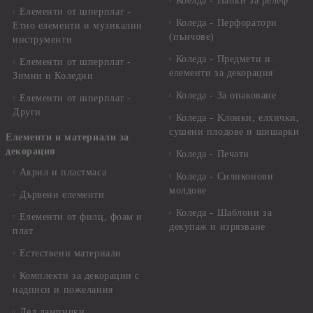
Коелда - Папки за релеф
Елементи от шперплат -
Коледа - Перфоратори
Етно елементи и музикални
(пънчове)
инструменти
Коледа - Предмети и
Елементи от шперплат -
елементи за декорация
Зимни и Коледни
Коледа - За опаковане
Елементи от шперплат -
Други
Коледа - Kлонки, елхички,
сушени плодове и шишарки
Елементи и материали за
декорация
Коледа - Печати
Акрил и пластмаса
Коледа - Силиконови
молдове
Дървени елементи
Коледа - Шаблони за
Елементи от филц, фоам и
декупаж и изрязване
плат
Естествени материали
Комплекти за декорации с
надписи и пожелания
Лед лампички