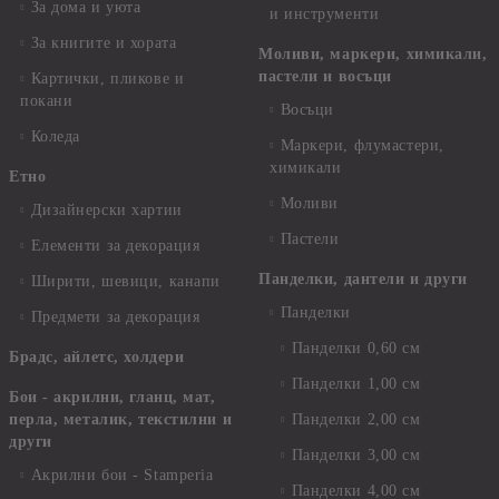
За дома и уюта
и инструменти
За книгите и хората
Моливи, маркери, химикали,
пастели и восъци
Картички, пликове и
покани
Восъци
Коледа
Маркери, флумастери,
химикали
Етно
Моливи
Дизайнерски хартии
Пастели
Елементи за декорация
Панделки, дантели и други
Ширити, шевици, канапи
Панделки
Предмети за декорация
Панделки 0,60 см
Брадс, айлетс, холдери
Панделки 1,00 см
Бои - акрилни, гланц, мат,
перла, металик, текстилни и
Панделки 2,00 см
други
Панделки 3,00 см
Акрилни бои - Stamperia
Панделки 4,00 см