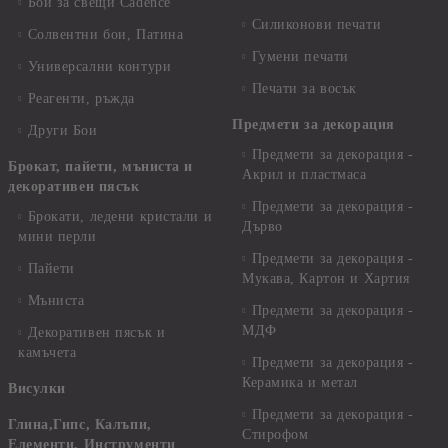
Бои за свещи Cadence
Силиконови печати
Солвентни бои, Патина
Гумени печати
Универсални контури
Печати за восък
Реагенти, ръжда
Предмети за декорация
Други Бои
Предмети за декорация -
Брокат, пайети, мъниста и
Акрил и пластмаса
декоративен пясък
Предмети за декорация -
Брокати, ледени кристали и
Дърво
мини перли
Предмети за декорация -
Пайети
Мукава, Картон и Хартия
Мъниста
Предмети за декорация -
МДФ
Декоративен пясък и
камъчета
Предмети за декорация -
Керамика и метал
Висулки
Предмети за декорация -
Глина,Гипс, Калъпи,
Стирофом
Елементи, Инструменти