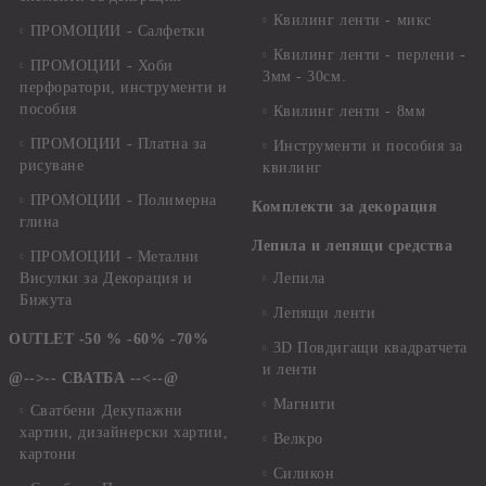
Квилинг ленти - микс
ПРОМОЦИИ - Салфетки
Квилинг ленти - перлени -
ПРОМОЦИИ - Хоби
3мм - 30см.
перфоратори, инструменти и
пособия
Квилинг ленти - 8мм
ПРОМОЦИИ - Платна за
Инструменти и пособия за
рисуване
квилинг
ПРОМОЦИИ - Полимерна
Комплекти за декорация
глина
Лепила и лепящи средства
ПРОМОЦИИ - Метални
Висулки за Декорация и
Лепила
Бижута
Лепящи ленти
OUTLET -50 % -60% -70%
3D Повдигащи квадратчета
и ленти
@-->-- СВАТБА --<--@
Магнити
Сватбени Декупажни
хартии, дизайнерски хартии,
Велкро
картони
Силикон