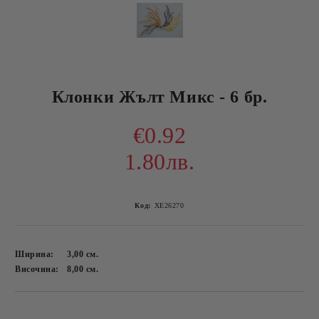
Клонки Жълт Микс - 6 бр.
€0.92
1.80лв.
Код:
ХЕ26270
Ширина:
3,00
см.
Височина:
8,00
см.
Добави в желани