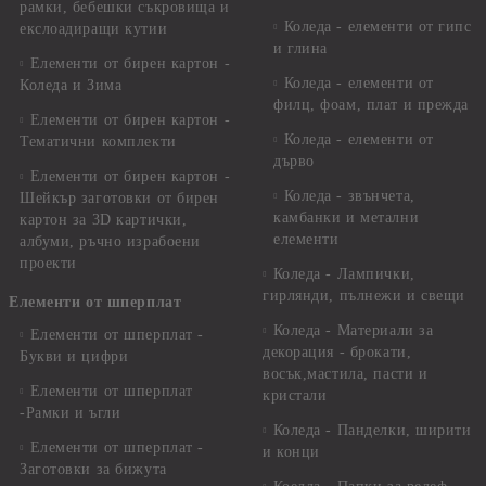
рамки, бебешки съкровища и
Коледа - елементи от гипс
екслоадиращи кутии
и глина
Елементи от бирен картон -
Коледа - елементи от
Коледа и Зима
филц, фоам, плат и прежда
Елементи от бирен картон -
Коледа - елементи от
Тематични комплекти
дърво
Елементи от бирен картон -
Коледа - звънчета,
Шейкър заготовки от бирен
камбанки и метални
картон за 3D картички,
елементи
албуми, ръчно израбоени
проекти
Коледа - Лампички,
гирлянди, пълнежи и свещи
Елементи от шперплат
Коледа - Материали за
Елементи от шперплат -
декорация - брокати,
Букви и цифри
восък,мастила, пасти и
Елементи от шперплат
кристали
-Рамки и ъгли
Коледа - Панделки, ширити
Елементи от шперплат -
и конци
Заготовки за бижута