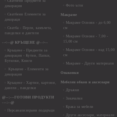
Сватбени Предмети за
Фото ъгли
декорация
Сватбени Елементи за
Макраме
декораци
Макраме Основи - до 6,00
Сватба - Перли, камъчета,
см
панделки и дантели
Макраме Основи - 7,00 -
15,00 см
--<--@ КРЪЩЕНЕ @-->--
Макраме Основи - над 15,00
Кръщене - Предмети за
см
декорация - Кутии, Папки,
Бутилки, Книги
Макраме - Други материали
Кръщене - Елементи за
Опаковки
декорация
Мебелен обков и аксесоари
Кръщене - Хартии, картони,
данели , панделки
Дръжки
@--:---ГОТОВИ ПРОДУКТИ
Закачалки
---:--@
Крака за мебели
Персанализирани подаръци
Други аксесоари, материали