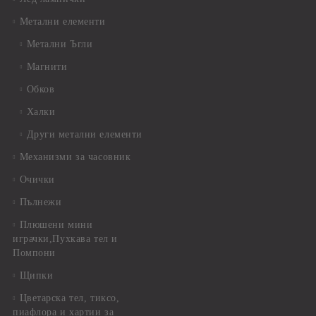
Метални елементи
Метални Ъгли
Магнити
Обков
Халки
Други метални елементи
Механизми за часовник
Очички
Пълнежи
Плюшени мини
играчки,Пухкава тел и
Помпони
Щипки
Цветарска тел, тиксо,
пиафлора и хартии за