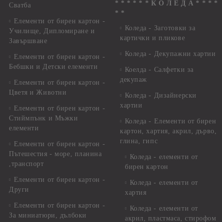
* * * * * * К О Л Е Д А * * * *
Сватба
* *
Елементи от бирен картон -
Коледа - Заготовки за
Училище, Дипломиране и
картички и пликове
Завършване
Коледа - Декупажни хартии
Елементи от бирен картон -
Бебшки и Детски елементи
Коелда - Салфетки за
декупаж
Елементи от бирен картон -
Цветя и Животни
Коледа - Дизайнерски
хартии
Елементи от бирен картон -
Стиймпънк и Мъжки
Коледа - Eлементи от бирен
елементи
картон, хартия, акрил, дърво,
глина, гипс
Елементи от бирен картон -
Пътешестия - море, планина
Коледа - елементи от
,транспорт
бирен картон
Елементи от бирен картон -
Коледа - елементи от
Други
хартия
Елементи от бирен картон -
Коледа - елементи от
За миниатюри, дълбоки
акрил, пластмаса, стирофом