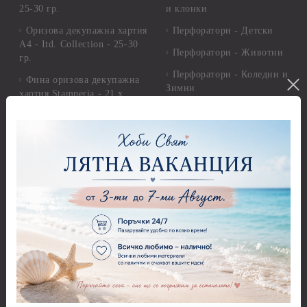
25-30 гр.
и клонки
Оризова декупажна хартия
Перфоратори - Детски
А4 - Itd. Collection - 25-30
Перфоратори - Животни
гр.
Перфоратори - Коледни и
Фина оризова декупажна
Зимни
хартия Stamperia - 21 х
29.см. - 28гр.
Рисуване
Декупажна хартия - Други
Грунд и почистващи
разтвори
Антични пасти
Платна за рисуване
Вакс пасти
Стативи и поставки
Грунд, Основи, Релефни
пасти
Четки и инструменти
Варак, Шлак метал, Фолио,
Моливи, акварелни
Пантна
комплекти
Лакове и защитни покрития
Свещи
Лепила
Салфетки