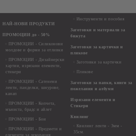
Инструменти и пособия
НАЙ-НОВИ ПРОДУКТИ
Заготовки и материали за
ПРОМОЦИИ до - 50%
бижута
ПРОМОЦИИ - Силиконови
Заготовки за картички и
молдове и форми за отливки
пликове
ПРОМОЦИИ - Дизайнерски
Заготовки за картички
хартии, изрязани елементи,
стикери
Пликове
ПРОМОЦИИ - Сатенени
Заготовки за папки, книги за
ленти, панделки, шнурове,
пожелания и албуми
канап
Изрязани елементи и
ПРОМОЦИИ - Копчета,
Стикери
мъниста, брадс и айлет
Квилинг
ПРОМОЦИИ - Бои
Квилинг ленти - 3мм -
ПРОМОЦИИ - Предмети и
35см.
елементи за декорация