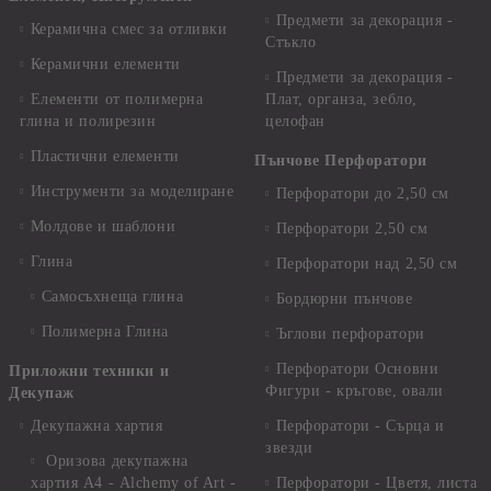
Предмети за декорация -
Керамична смес за отливки
Стъкло
Керамични елементи
Предмети за декорация -
Елементи от полимерна
Плат, органза, зебло,
глина и полирезин
целофан
Пластични елементи
Пънчове Перфоратори
Инструменти за моделиране
Перфоратори до 2,50 см
Молдове и шаблони
Перфоратори 2,50 см
Глина
Перфоратори над 2,50 см
Самосъхнеща глина
Бордюрни пънчове
Полимерна Глина
Ъглови перфоратори
Перфоратори Основни
Приложни техники и
Фигури - кръгове, овали
Декупаж
Декупажна хартия
Перфоратори - Сърца и
звезди
Оризова декупажна
хартия А4 - Alchemy of Art -
Перфоратори - Цветя, листа