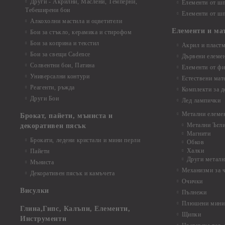
Други - Акрилни, Маслени, Темперни,
Елементи от шп
Тебеширени бои
Елементи от шп
Алкохолни мастила и оцветители
Елементи и ма
Бои за стъкло, керамика и стирофом
Бои за коприна и текстил
Акрил и пластм
Бои за свещи Cadence
Дървени елеме
Солвентни бои, Патина
Елементи от фи
Универсални контури
Естествени мат
Реагенти, ръжда
Комплекти за д
Други Бои
Лед лампички
Метални елеме
Брокат, пайети, мъниста и
Метални Ъгл
декоративен пясък
Магнити
Брокати, ледени кристали и мини перли
Обков
Халки
Пайети
Други металн
Мъниста
Механизми за 
Декоративен пясък и камъчета
Очички
Висулки
Пълнежи
Плюшени мини 
Глина,Гипс, Калъпи, Елементи,
Щипки
Инструменти