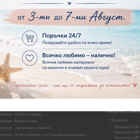
рен картон - Надписи на български
Опаковки
рен картон - Ъгли и орнаменти
рен картон - Сватба
Мебелен обков 
рен картон - Училище, Дипломиране и Завършване
Дръжки
рен картон - Бебшки и Детски елементи
Закачалки
рен картон - Цветя и Животни
Крака за мебели
рен картон - Стиймпънк и Мъжки елементи
Други аксесоари
рен картон - Пътешестия - море, планина ,транспорт
инструменти
рен картон - Други
рен картон - За миниатюри, дълбоки рамки, бебешки
Моливи, маркер
лоадиращи кутии
пастели и восъ
рен картон - Коледа и Зима
Восъци
рен картон - Тематични комплекти
Маркери, флума
рен картон - Шейкър заготовки от бирен картон за
Моливи
буми, ръчно израбоени проекти
Пастели
перплат
Панделки, дант
ерплат - Букви и цифри
Панделки
ерплат -Рамки и ъгли
Панделки 0,60
ерплат - Заготовки за бижута
Панделки 1,00
ерплат - Етно елементи и музикални инструменти
Панделки 2,00