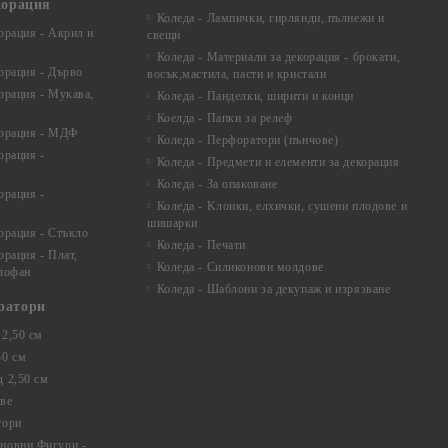
корация
Коледа - Лампички, гирлянди, пълнежи и
орация - Акрил и
свещи
Коледа - Материали за декорация - брокати,
орация - Дърво
восък,мастила, пасти и кристали
орация - Мукава,
Коледа - Панделки, ширити и конци
Коелда - Папки за релеф
корация - МДФ
Коледа - Перфоратори (пънчове)
орация -
Коледа - Предмети и елементи за декорация
Коледа - За опаковане
орация -
Коледа - Kлонки, елхички, сушени плодове и
шишарки
орация - Стъкло
Коледа - Печати
орация - Плат,
Коледа - Силиконови молдове
елофан
Коледа - Шаблони за декупаж и изрязване
ратори
2,50 см
50 см
 2,50 см
ве
тори
новни Фигури -