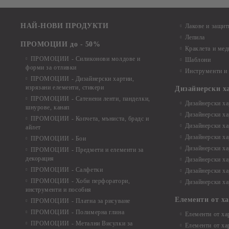
НАЙ-НОВИ ПРОДУКТИ
Лакове и защит
Лепила
ПРОМОЦИИ до - 50%
Краклета и ме
ПРОМОЦИИ - Силиконови молдове и
Шаблони
форми за отливки
Инструменти и
ПРОМОЦИИ - Дизайнерски хартии,
изрязани елементи, стикери
Дизайнерски х
ПРОМОЦИИ - Сатенени ленти, панделки,
Дизайнерски хар
шнурове, канап
Дизайнерски хар
ПРОМОЦИИ - Копчета, мъниста, брадс и
Дизайнерски хар
айлет
Дизайнерски ха
ПРОМОЦИИ - Бои
Дизайнерски хар
ПРОМОЦИИ - Предмети и елементи за
декорация
Дизайнерски ха
ПРОМОЦИИ - Салфетки
Дизайнерски ха
ПРОМОЦИИ - Хоби перфоратори,
Дизайнерски ха
инструменти и пособия
Елементи от х
ПРОМОЦИИ - Платна за рисуване
ПРОМОЦИИ - Полимерна глина
Елементи от ха
ПРОМОЦИИ - Метални Висулки за
Елементи от ха