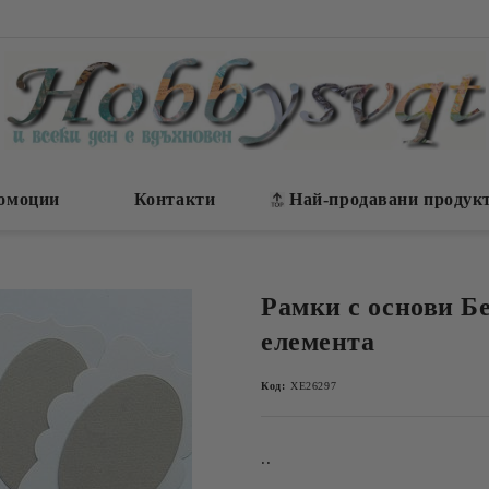
омоции
Контакти
Най-продавани продук
Рамки с основи Бе
елемента
Код:
ХЕ26297
..