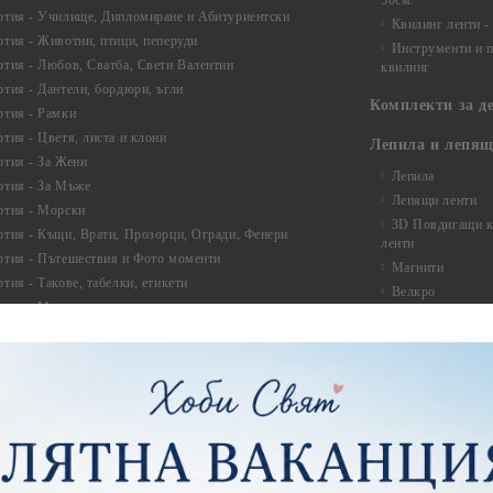
30см.
ртия - Училище, Дипломиране и Абитуриентски
Квилинг ленти -
ртия - Животни, птици, пеперуди
Инструменти и п
ртия - Любов, Сватба, Свети Валентин
квилинг
ртия - Дантели, бордюри, ъгли
Комплекти за д
ртия - Рамки
ртия - Цветя, листа и клони
Лепила и лепящ
ртия - За Жени
Лепила
ртия - За Мъже
Лепящи ленти
ртия - Морски
3D Повдигащи к
ртия - Къщи, Врати, Прозорци, Огради, Фенери
ленти
ртия - Пътешествия и Фото моменти
Магнити
тия - Такове, табелки, етикети
Велкро
ртия - Многопластови елементи
Силикон
ртия - Други
Фото ъгли
ртия - Готови композиции
Макраме
ртия - Микс елементи
ртия - Коледа и Зима
Макраме Основи 
Макраме Основи 
ирен картон
Макраме Основи 
рен картон - Декоративни рамки
Макраме - Друг