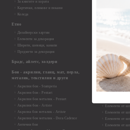
Елементи от би
За книгите и хората
Елементи от би
Картички, пликове и покани
Елементи от би
Коледа
Елементи от би
Етно
Елементи от би
Дизайнерски хартии
Елементи от би
Елементи за декорация
Елементи от би
Ширити, шевици, канапи
Елементи от би
Предмети за декорация
Елементи от би
Елементи от би
Брадс, айлетс, холдери
съкровища и екс
Елементи от би
Бои - акрилни, гланц, мат, перла,
Елементи от би
металик, текстилни и други
Елементи от би
Акрилни бои - Stamperia
3D картички, ал
Акрилни бои - Pentart
Елементи от ш
Акрилни бои металик - Pentart
Акрилни бои - Artiste
Елементи от шп
Акрилна боя металик - Artiste
Елементи от шп
Акрилни бои металик - Dora Cadence
Елементи от шп
Антични бои
Елементи от шп