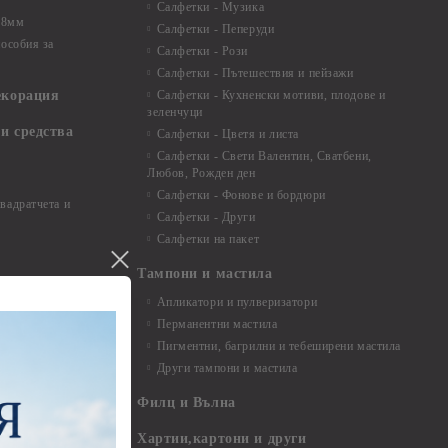
Салфетки - Музика
 8мм
Салфетки - Пеперуди
особия за
Салфетки - Рози
Салфетки - Пътешествия и пейзажи
екорация
Салфетки - Кухненски мотиви, плодове и
зеленчуци
и средства
Салфетки - Цветя и листа
Салфетки - Свети Валентин, Сватбени,
Любов, Рожден ден
Салфетки - Фонове и бордюри
вадратчета и
Салфетки - Други
Салфетки на пакет
Тампони и мастила
Апликатори и пулверизатори
Перманентни мастила
Пигментни, багрилни и тебеширени мастила
Други тампони и мастила
- до 6,00 см
- 7,00 - 15,00 см
Филц и Вълна
- над 15,00 см
и материали
Хартии,картони и други