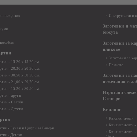
ни покрития
Инструменти и 
Заготовки и ма
диуми
бижута
 пособия
Заготовки за к
пликове
артии
Заготовки за ка
тии - 15.20 х 15.20 см.
Пликове
тии - 20.30 х 20.30 см.
тии - 30.50 х 30.50 см.
Заготовки за па
пожелания и ал
ртии - 21,00 х 29,70 см
тии - 15.20 x 30.50 см.
Изрязани елеме
ртии - други
Стикери
ртии - Сватби
ртии - Детски
Квилинг
Квилинг ленти -
артия
Квилинг ленти -
ртия - Букви и Цифри за Банери
Квилинг ленти -
ртия - Детски