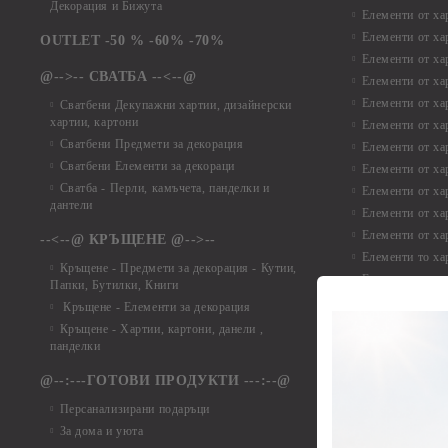
Декорация и Бижута
Елементи от ха
Елементи от ха
OUTLET -50 % -60% -70%
Елементи от ха
@-->-- СВАТБА --<--@
Елементи от ха
Елементи от ха
Сватбени Декупажни хартии, дизайнерски
хартии, картони
Елементи от ха
Сватбени Предмети за декорация
Елементи от ха
Сватбени Елементи за декораци
Елементи от ха
Сватба - Перли, камъчета, панделки и
Елементи от ха
дантели
Елементи от ха
Елементи от ха
--<--@ КРЪЩЕНЕ @-->--
Елементи то хар
Кръщене - Предмети за декорация - Кутии,
Елементи от ха
Папки, Бутилки, Книги
Елементи от ха
Кръщене - Елементи за декорация
Елементи от ха
Кръщене - Хартии, картони, данели ,
Елементи от ха
панделки
Елементи от ха
@--:---ГОТОВИ ПРОДУКТИ ---:--@
Елементи от б
Персанализирани подаръци
Елементи от би
За дома и уюта