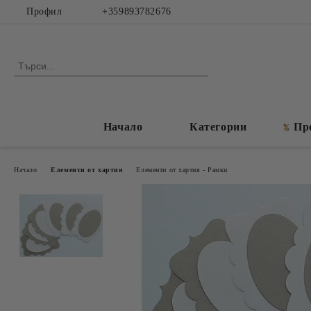
Профил
+359893782676
Начало
Категории
Пр
Начало
Елементи от хартия
Елементи от хартия - Рамки