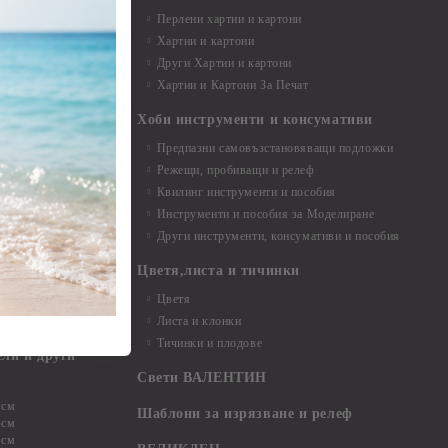
Перлени хартии и картони
Хартии и картони
и аксесоари
Други Хартии и картони
Хартии и Картони За Печат
Хоби инструменти и консумативи
Предпазни самовъзстановяващи подложки
, материали и
Режещи, пробиващи и релеф
Квилинг инструменти и пособия
и, химикали,
Инструменти и пособия за Моделиране
ци
Други инструменти, консумативи и пособия
Цветя,листа и тичинки
стери, химикали
Цветя
Листа и клонки
Тичинки и плодове
ели и други
Свети ВАЛЕНТИН
 см
Шаблони за изрязване и релеф
 см
 см