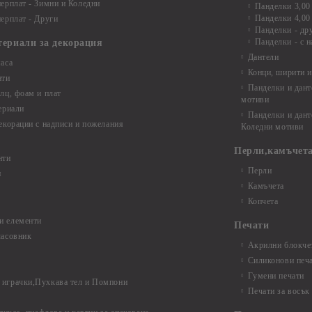
ерплат - Зимни и Коледни
Панделки 3,00
Панделки 4,00
ерплат - Други
Панделки - др
Панделки - с н
териали за декорация
Дантели
аса
Конци, ширити и
нти
Панделки и дант
лц, фоам и плат
мотиви
ериали
Панделки и дант
екорации с надписи и пожелания
Коледни мотиви
Перли,камъчета
нти
Перли
и
Камъчета
Копчета
и елементи
Печати
часовник
Акрилни блокчет
Силиконови печ
Гумени печати
играчки,Пухкава тел и Помпони
Печати за восък