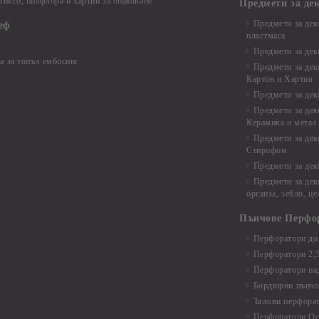
 тиксо, пиафлора и хартии за опаковане
Предмети за де
Предмети за дек
еф
пластмаса
Предмети за дек
а за топъл ембосинг
Предмети за дек
Картон и Хартия
Предмети за де
Предмети за дек
Керамика и метал
Предмети за дек
Стирофом
Предмети за дек
Предмети за дек
органза, зебло, ц
Пънчове Перфо
Перфоратори до 
Перфоратори 2,
Перфоратори над
Бордюрни пънчо
Ъглови перфора
Перфоратори Ос