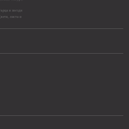
ърца и звезди
ветя, листа и