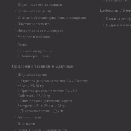
Цветарска тел,
Керамична смес за отливки
Ембосинг / Рел
Керамични елементи
Елементи от полимерна глина и полирезин
Папки за релеф
Пластични елементи
Пудри и мастил
Инструменти за моделиране
Молдове и шаблони
Глина
Самосъхнеща глина
Полимерна Глина
Приложни техники и Декупаж
Декупажна хартия
Оризова декупажна хартия А4 - Alchemy
of Art - 25-30 гр.
Оризова декупажна хартия А4 - Itd.
Collection - 25-30 гр.
Фина оризова декупажна хартия
Stamperia - 21 х 29.см. - 28гр.
Декупажна хартия - Други
Антични пасти
Вакс пасти
Грунд, Основи, Релефни пасти