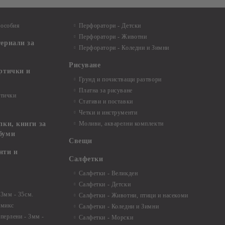
пособия
Перфоратори - Детски
Перфоратори - Животни
териали за
Перфоратори - Коледни и Зимни
Рисуване
артички и
Грунд и почистващи разтвори
Платна за рисуване
ртички
Стативи и поставки
Четки и инструменти
пки, книги за
Моливи, акварелни комплекти
буми
Свещи
нти и
Салфетки
Салфетки - Великден
Салфетки - Детски
 3мм - 35см.
Салфетки - Животни, птици и насекоми
 микс
Салфетки - Коледни и Зимни
 перлени - 3мм -
Салфетки - Морски