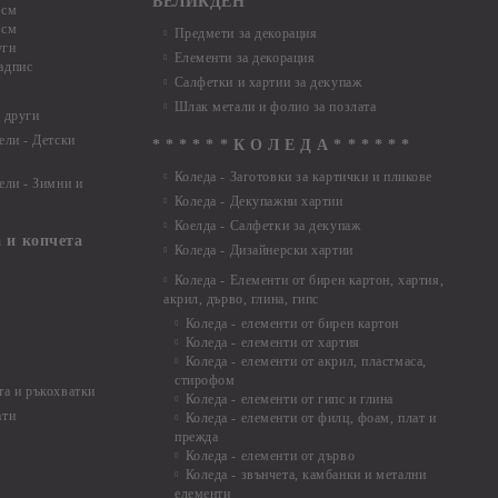
ВЕЛИКДЕН
 см
 см
Предмети за декорация
уги
Елементи за декорация
адпис
Салфетки и хартии за декупаж
Шлак метали и фолио за позлата
 други
ели - Детски
* * * * * * К О Л Е Д А * * * * * *
Коледа - Заготовки за картички и пликове
ели - Зимни и
Коледа - Декупажни хартии
Коелда - Салфетки за декупаж
 и копчета
Коледа - Дизайнерски хартии
Коледа - Eлементи от бирен картон, хартия,
акрил, дърво, глина, гипс
Коледа - елементи от бирен картон
Коледа - елементи от хартия
Коледа - елементи от акрил, пластмаса,
стирофом
а и ръкохватки
Коледа - елементи от гипс и глина
ати
Коледа - елементи от филц, фоам, плат и
прежда
Коледа - елементи от дърво
Коледа - звънчета, камбанки и метални
елементи