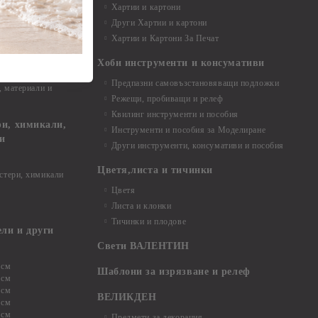
Хартии и картони
и аксесоари
Други Хартии и картони
Хартии и Картони За Печат
Хоби инструменти и консумативи
Предпазни самовъзстановяващи подложки
, материали и
Режещи, пробиващи и релеф
Квилинг инструменти и пособия
и, химикали,
Инструменти и пособия за Моделиране
ци
Други инструменти, консумативи и пособия
Цветя,листа и тичинки
стери, химикали
Цветя
Листа и клонки
Тичинки и плодове
ели и други
Свети ВАЛЕНТИН
 см
Шаблони за изрязване и релеф
 см
 см
ВЕЛИКДЕН
 см
 см
Предмети за декорация