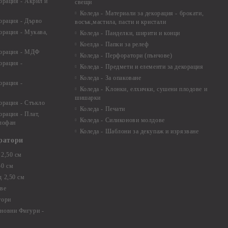
орация - Акрил и
свещи
Коледа - Материали за декорация - брокати,
орация - Дърво
восък,мастила, пасти и кристали
орация - Мукава,
Коледа - Панделки, ширити и конци
Коелда - Папки за релеф
корация - МДФ
Коледа - Перфоратори (пънчове)
орация -
Коледа - Предмети и елементи за декорация
Коледа - За опаковане
орация -
Коледа - Kлонки, елхички, сушени плодове и
шишарки
орация - Стъкло
Коледа - Печати
орация - Плат,
Коледа - Силиконови молдове
елофан
Коледа - Шаблони за декупаж и изрязване
ратори
2,50 см
50 см
 2,50 см
ве
тори
новни Фигури -