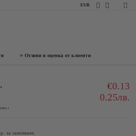
EUR
ти
Отзиви и оценка от клиенти
€0.13
.
0.25лв.
0460-1
р. за залепване.