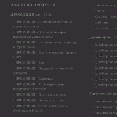
НАЙ-НОВИ ПРОДУКТИ
Лакове и защит
Лепила
ПРОМОЦИИ до - 50%
Краклета и ме
ПРОМОЦИИ - Силиконови молдове и
Шаблони
форми за отливки
Инструменти и
ПРОМОЦИИ - Дизайнерски хартии,
изрязани елементи, стикери
Дизайнерски х
ПРОМОЦИИ - Сатенени ленти, панделки,
Дизайнерски хар
шнурове, канап
Дизайнерски хар
ПРОМОЦИИ - Копчета, мъниста, брадс и
Дизайнерски хар
айлет
Дизайнерски ха
ПРОМОЦИИ - Бои
Дизайнерски хар
ПРОМОЦИИ - Предмети и елементи за
декорация
Дизайнерски ха
ПРОМОЦИИ - Салфетки
Дизайнерски ха
ПРОМОЦИИ - Хоби перфоратори,
Дизайнерски ха
инструменти и пособия
Елементи от х
ПРОМОЦИИ - Платна за рисуване
ПРОМОЦИИ - Полимерна глина
Елементи от ха
ПРОМОЦИИ - Метални Висулки за
Елементи от ха
Декорация и Бижута
Елементи от ха