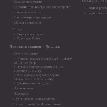
Ембосинг / Рел
Керамични елементи
Елементи от полимерна глина и полирезин
Папки за релеф
Пластични елементи
Пудри и мастил
Инструменти за моделиране
Молдове и шаблони
Глина
Самосъхнеща глина
Полимерна Глина
Приложни техники и Декупаж
Декупажна хартия
Оризова декупажна хартия А4 - Alchemy
of Art - 25-30 гр.
Оризова декупажна хартия А4 - Itd.
Collection - 25-30 гр.
Фина оризова декупажна хартия
Stamperia - 21 х 29.см. - 28гр.
Декупажна хартия - Други
Антични пасти
Вакс пасти
Грунд, Основи, Релефни пасти
Варак, Шлак метал, Фолио, Пантна