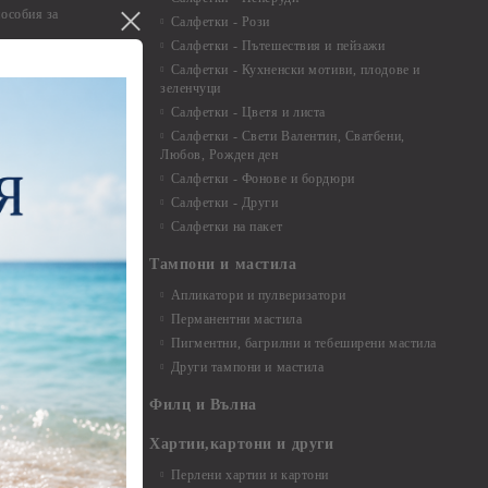
особия за
Салфетки - Рози
Салфетки - Пътешествия и пейзажи
екорация
Салфетки - Кухненски мотиви, плодове и
зеленчуци
и средства
Салфетки - Цветя и листа
Салфетки - Свети Валентин, Сватбени,
Любов, Рожден ден
Салфетки - Фонове и бордюри
вадратчета и
Салфетки - Други
Салфетки на пакет
Тампони и мастила
Апликатори и пулверизатори
Перманентни мастила
Пигментни, багрилни и тебеширени мастила
Други тампони и мастила
- до 6,00 см
- 7,00 - 15,00 см
Филц и Вълна
- над 15,00 см
и материали
Хартии,картони и други
Перлени хартии и картони