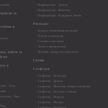
пособия
Перфоратори - Детски
Перфоратори - Животни
териали за
Перфоратори - Коледни и Зимни
Рисуване
артички и
Грунд и почистващи разтвори
Платна за рисуване
ртички
Стативи и поставки
Четки и инструменти
пки, книги за
Моливи, акварелни комплекти
буми
Свещи
нти и
Салфетки
Салфетки - Великден
Салфетки - Детски
 3мм - 35см.
Салфетки - Животни, птици и насекоми
 микс
Салфетки - Коледни и Зимни
 перлени - 3мм -
Салфетки - Морски
Салфетки - Музика
 8мм
Салфетки - Пеперуди