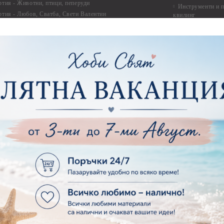
ртия - Животни, птици, пеперуди
Инструменти и п
ртия - Любов, Сватба, Свети Валентин
квилинг
ртия - Дантели, бордюри, ъгли
Комплекти за д
ртия - Рамки
ртия - Цветя, листа и клони
Лепила и лепящ
ртия - За Жени
Лепила
ртия - За Мъже
Лепящи ленти
ртия - Морски
3D Повдигащи к
ртия - Къщи, Врати, Прозорци, Огради, Фенери
ленти
ртия - Пътешествия и Фото моменти
Магнити
тия - Такове, табелки, етикети
Велкро
ртия - Многопластови елементи
Силикон
ртия - Други
Фото ъгли
ртия - Готови композиции
Макраме
ртия - Микс елементи
ртия - Коледа и Зима
Макраме Основи 
Макраме Основи 
ирен картон
Макраме Основи 
рен картон - Декоративни рамки
Макраме - Друг
рен картон - Надписи на български
Опаковки
рен картон - Ъгли и орнаменти