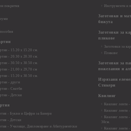
ни покрития
Инструменти и 
Заготовки и ма
диуми
бижута
 пособия
Заготовки за к
пликове
артии
Заготовки за ка
тии - 15.20 х 15.20 см.
Пликове
тии - 20.30 х 20.30 см.
тии - 30.50 х 30.50 см.
Заготовки за па
пожелания и ал
ртии - 21,00 х 29,70 см
тии - 15.20 x 30.50 см.
Изрязани елеме
ртии - други
Стикери
ртии - Сватби
ртии - Детски
Квилинг
Квилинг ленти -
артия
Квилинг ленти -
ртия - Букви и Цифри за Банери
Квилинг ленти -
ртия - Детски
30см.
ртия - Училище, Дипломиране и Абитуриентски
Квилинг ленти -