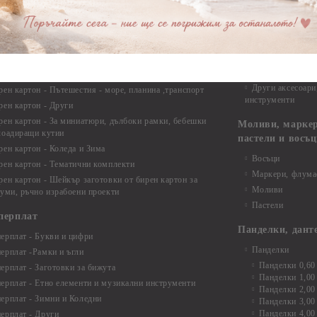
рен картон - Сватба
Мебелен обков 
рен картон - Училище, Дипломиране и Завършване
Дръжки
рен картон - Бебшки и Детски елементи
Закачалки
рен картон - Цветя и Животни
Крака за мебели
рен картон - Стиймпънк и Мъжки елементи
Други аксесоари
рен картон - Пътешестия - море, планина ,транспорт
инструменти
рен картон - Други
рен картон - За миниатюри, дълбоки рамки, бебешки
Моливи, маркер
лоадиращи кутии
пастели и восъ
рен картон - Коледа и Зима
Восъци
рен картон - Тематични комплекти
Маркери, флума
рен картон - Шейкър заготовки от бирен картон за
Моливи
буми, ръчно израбоени проекти
Пастели
перплат
Панделки, дант
ерплат - Букви и цифри
Панделки
ерплат -Рамки и ъгли
Панделки 0,60
ерплат - Заготовки за бижута
Панделки 1,00
ерплат - Етно елементи и музикални инструменти
Панделки 2,00
ерплат - Зимни и Коледни
Панделки 3,00
Панделки 4,00
ерплат - Други