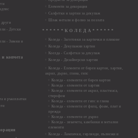
уги
Елементи за декорация
адпис
Салфетки и хартии за декупаж
Шлак метали и фолио за позлата
 други
ели - Детски
* * * * * * К О Л Е Д А * * * * * *
Коледа - Заготовки за картички и пликове
ели - Зимни и
Коледа - Декупажни хартии
Коелда - Салфетки за декупаж
 и копчета
Коледа - Дизайнерски хартии
Коледа - Eлементи от бирен картон, хартия,
акрил, дърво, глина, гипс
Коледа - елементи от бирен картон
Коледа - елементи от хартия
Коледа - елементи от акрил, пластмаса,
стирофом
а и ръкохватки
Коледа - елементи от гипс и глина
ати
Коледа - елементи от филц, фоам, плат и
прежда
Коледа - елементи от дърво
Коледа - звънчета, камбанки и метални
елементи
корация
Коледа - Лампички, гирлянди, пълнежи и