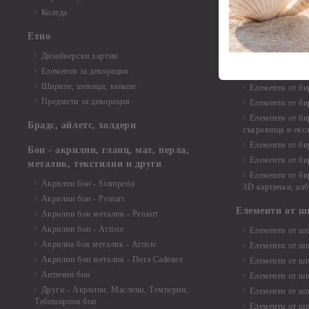
Елементи от би
Коледа
Елементи от би
Етно
Елементи от би
Дизайнерски хартии
Елементи от би
Елементи за декорация
Елементи от би
Ширити, шевици, канапи
Елементи от би
Предмети за декорация
Елементи от би
Елементи от би
Брадс, айлетс, холдери
съкровища и екс
Елементи от би
Бои - акрилни, гланц, мат, перла,
Елементи от би
металик, текстилни и други
Елементи от би
Акрилни бои - Stamperia
3D картички, ал
Акрилни бои - Pentart
Елементи от ш
Акрилни бои металик - Pentart
Акрилни бои - Artiste
Елементи от шп
Акрилна боя металик - Artiste
Елементи от шп
Акрилни бои металик - Dora Cadence
Елементи от шп
Антични бои
Елементи от шп
Други - Акрилни, Маслени, Темперни,
Елементи от шп
Тебеширени бои
Елементи от шп