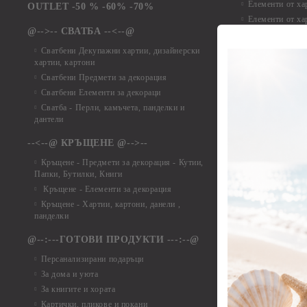
Елементи от ха
OUTLET -50 % -60% -70%
Елементи от ха
@-->-- СВАТБА --<--@
Елементи от ха
Елементи от ха
Сватбени Декупажни хартии, дизайнерски
хартии, картони
Елементи от ха
Сватбени Предмети за декорация
Елементи от ха
Сватбени Елементи за декораци
Елементи от ха
Сватба - Перли, камъчета, панделки и
Елементи от ха
дантели
Елементи от ха
Елементи от ха
--<--@ КРЪЩЕНЕ @-->--
Елементи то хар
Кръщене - Предмети за декорация - Кутии,
Елементи от ха
Папки, Бутилки, Книги
Елементи от ха
Кръщене - Елементи за декорация
Елементи от ха
Кръщене - Хартии, картони, данели ,
Елементи от ха
панделки
Елементи от ха
@--:---ГОТОВИ ПРОДУКТИ ---:--@
Елементи от б
Персанализирани подаръци
Елементи от би
За дома и уюта
Елементи от би
За книгите и хората
Елементи от би
Картички, пликове и покани