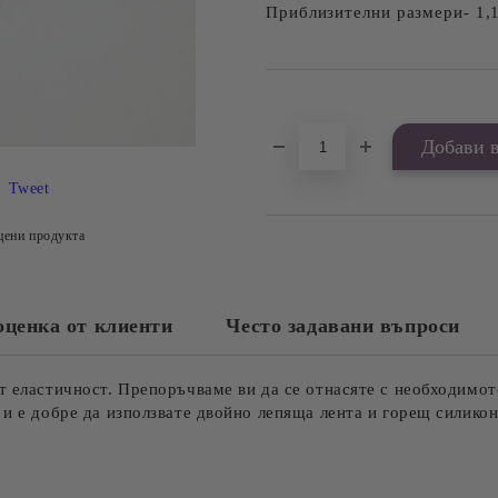
Приблизителни размери- 1,1
Добави в желани
Tweet
цени продукта
оценка от клиенти
Често задавани въпроси
т еластичност. Препоръчваме ви да се отнасяте с необходимот
 и е добре да използвате двойно лепяща лента и горещ силикон