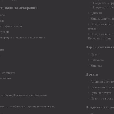
Панделки - др
Панделки - с н
териали за декорация
Дантели
аса
Конци, ширити и
нти
Панделки и дант
лц, фоам и плат
мотиви
ериали
Панделки и дант
екорации с надписи и пожелания
Коледни мотиви
Перли,камъчета
нти
Перли
и
Камъчета
Копчета
и елементи
Печати
часовник
Акрилни блокчет
Силиконови печ
Гумени печати
играчки,Пухкава тел и Помпони
Печати за восък
 тиксо, пиафлора и хартии за опаковане
Предмети за де