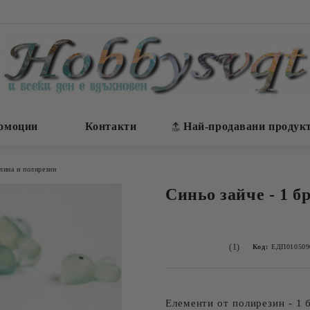
омоции
Контакти
Най-продавани продук
лина и полирезин
Синьо зайче - 1 бр
(1)
Код:
ЕДП010509
Елементи от полирезин - 1 б