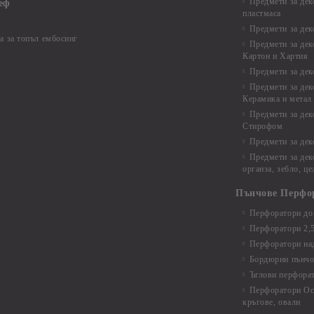
Предмети за дек
еф
пластмаса
Предмети за дек
а за топъл ембосинг
Предмети за дек
Картон и Хартия
Предмети за де
Предмети за дек
Керамика и метал
Предмети за дек
Стирофом
Предмети за дек
Предмети за дек
органза, зебло, ц
Пънчове Перфо
Перфоратори до 
Перфоратори 2,
Перфоратори над
Бордюрни пънчо
Ъглови перфора
Перфоратори Ос
кръгове, овали