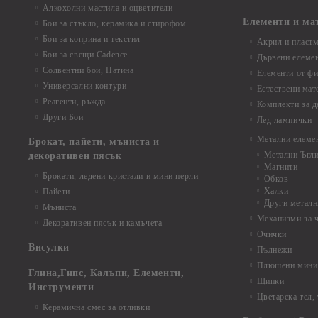
Алкохолни мастила и оцветители
Елементи и ма
Бои за стъкло, керамика и стирофом
Бои за коприна и текстил
Акрил и пластм
Бои за свещи Cadence
Дървени елеме
Солвентни бои, Патина
Елементи от фи
Универсални контури
Естествени мат
Реагенти, ръжда
Комплекти за д
Други Бои
Лед лампички
Метални елеме
Брокат, пайети, мъниста и
Метални Ъгл
декоративен пясък
Магнити
Брокати, ледени кристали и мини перли
Обков
Халки
Пайети
Други металн
Мъниста
Механизми за 
Декоративен пясък и камъчета
Очички
Висулки
Пълнежи
Плюшени мини 
Глина,Гипс, Калъпи, Елементи,
Щипки
Инструменти
Цветарска тел,
Керамична смес за отливки