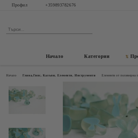
Профил
+359893782676
Начало
Категории
Пр
Начало
Глина,Гипс, Калъпи, Елементи, Инструменти
Елементи от полимерна г