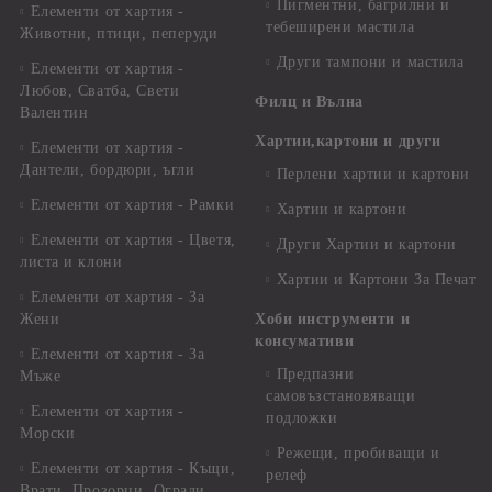
Пигментни, багрилни и
Елементи от хартия -
тебеширени мастила
Животни, птици, пеперуди
Други тампони и мастила
Елементи от хартия -
Любов, Сватба, Свети
Филц и Вълна
Валентин
Хартии,картони и други
Елементи от хартия -
Дантели, бордюри, ъгли
Перлени хартии и картони
Елементи от хартия - Рамки
Хартии и картони
Елементи от хартия - Цветя,
Други Хартии и картони
листа и клони
Хартии и Картони За Печат
Елементи от хартия - За
Жени
Хоби инструменти и
консумативи
Елементи от хартия - За
Предпазни
Мъже
самовъзстановяващи
Елементи от хартия -
подложки
Морски
Режещи, пробиващи и
Елементи от хартия - Къщи,
релеф
Врати, Прозорци, Огради,