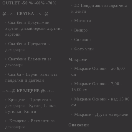
OUTLET -50 % -60% -70%
3D Повдигащи квадратчета
и ленти
@-->-- СВАТБА --<--@
Магнити
Сватбени Декупажни
хартии, дизайнерски хартии,
Велкро
картони
Силикон
Сватбени Предмети за
Фото ъгли
декорация
Сватбени Елементи за
Макраме
декораци
Макраме Основи - до 6,00
Сватба - Перли, камъчета,
см
панделки и дантели
Макраме Основи - 7,00 -
15,00 см
--<--@ КРЪЩЕНЕ @-->--
Макраме Основи - над 15,00
Кръщене - Предмети за
см
декорация - Кутии, Папки,
Бутилки, Книги
Макраме - Други материали
Кръщене - Елементи за
Опаковки
декорация