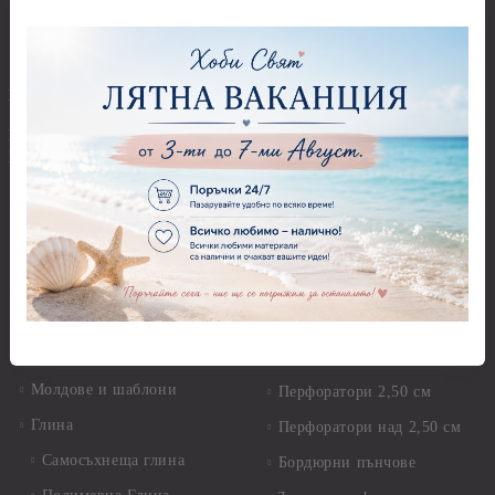
Предмети за декорация -
МДФ
Декоративен пясък и
камъчета
Предмети за декорация -
Керамика и метал
Висулки
Предмети за декорация -
Глина,Гипс, Калъпи,
Стирофом
Елементи, Инструменти
Предмети за декорация -
Керамична смес за отливки
Стъкло
Керамични елементи
Предмети за декорация -
Елементи от полимерна
Плат, органза, зебло,
глина и полирезин
целофан
Пластични елементи
Пънчове Перфоратори
Инструменти за моделиране
Перфоратори до 2,50 см
Молдове и шаблони
Перфоратори 2,50 см
Глина
Перфоратори над 2,50 см
Самосъхнеща глина
Бордюрни пънчове