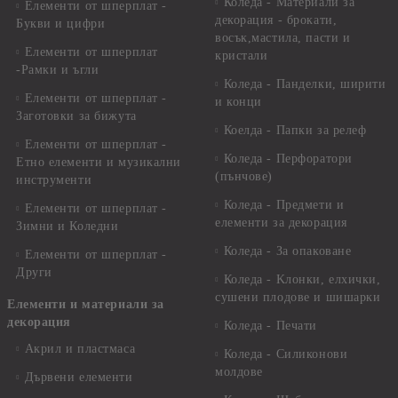
Коледа - Материали за
Елементи от шперплат -
декорация - брокати,
Букви и цифри
восък,мастила, пасти и
Елементи от шперплат
кристали
-Рамки и ъгли
Коледа - Панделки, ширити
Елементи от шперплат -
и конци
Заготовки за бижута
Коелда - Папки за релеф
Елементи от шперплат -
Коледа - Перфоратори
Етно елементи и музикални
(пънчове)
инструменти
Коледа - Предмети и
Елементи от шперплат -
елементи за декорация
Зимни и Коледни
Коледа - За опаковане
Елементи от шперплат -
Други
Коледа - Kлонки, елхички,
сушени плодове и шишарки
Елементи и материали за
декорация
Коледа - Печати
Акрил и пластмаса
Коледа - Силиконови
молдове
Дървени елементи