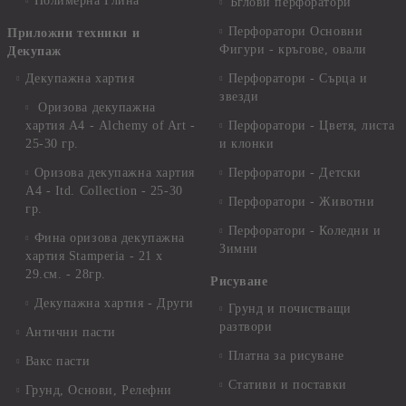
Полимерна Глина
Ъглови перфоратори
Перфоратори Основни
Приложни техники и
Фигури - кръгове, овали
Декупаж
Декупажна хартия
Перфоратори - Сърца и
звезди
Оризова декупажна
хартия А4 - Alchemy of Art -
Перфоратори - Цветя, листа
25-30 гр.
и клонки
Оризова декупажна хартия
Перфоратори - Детски
А4 - Itd. Collection - 25-30
Перфоратори - Животни
гр.
Перфоратори - Коледни и
Фина оризова декупажна
Зимни
хартия Stamperia - 21 х
29.см. - 28гр.
Рисуване
Декупажна хартия - Други
Грунд и почистващи
разтвори
Антични пасти
Платна за рисуване
Вакс пасти
Стативи и поставки
Грунд, Основи, Релефни