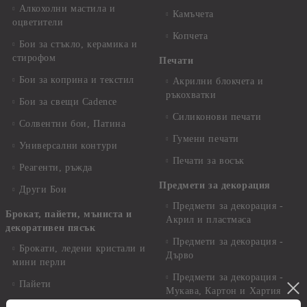
Алкохолни мастила и
Камъчета
оцветители
Копчета
Бои за стъкло, керамика и
стирофом
Печати
Бои за коприна и текстил
Акрилни блокчета и
ръкохватки
Бои за свещи Cadence
Силиконови печати
Солвентни бои, Патина
Гумени печати
Универсални контури
Печати за восък
Реагенти, ръжда
Предмети за декорация
Други Бои
Предмети за декорация -
Брокат, пайети, мъниста и
Акрил и пластмаса
декоративен пясък
Предмети за декорация -
Брокати, ледени кристали и
Дърво
мини перли
Предмети за декорация -
Пайети
Мукава, Картон и Хартия
Мъниста