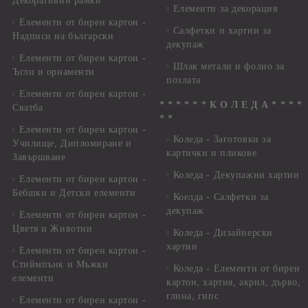
Декоративни рамки
Елементи за декорация
Елементи от бирен картон -
Салфетки и хартии за
Надписи на български
декупаж
Елементи от бирен картон -
Шлак метали и фолио за
Ъгли и орнаменти
позлата
Елементи от бирен картон -
* * * * * * К О Л Е Д А * * * *
Сватба
* *
Елементи от бирен картон -
Коледа - Заготовки за
Училище, Дипломиране и
картички и пликове
Завършване
Коледа - Декупажни хартии
Елементи от бирен картон -
Бебшки и Детски елементи
Коелда - Салфетки за
декупаж
Елементи от бирен картон -
Цветя и Животни
Коледа - Дизайнерски
хартии
Елементи от бирен картон -
Стиймпънк и Мъжки
Коледа - Eлементи от бирен
елементи
картон, хартия, акрил, дърво,
глина, гипс
Елементи от бирен картон -