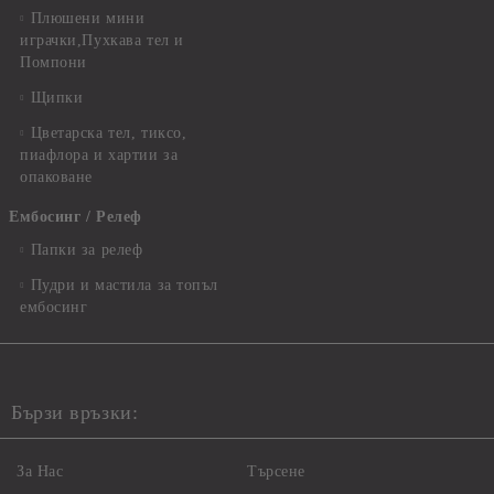
Плюшени мини
играчки,Пухкава тел и
Помпони
Щипки
Цветарска тел, тиксо,
пиафлора и хартии за
опаковане
Ембосинг / Релеф
Папки за релеф
Пудри и мастила за топъл
ембосинг
Бързи връзки:
За Нас
Търсене