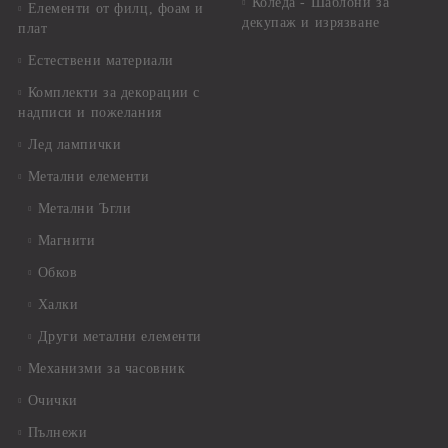
Коледа - Шаблони за
Елементи от филц, фоам и
декупаж и изрязване
плат
Естествени материали
Комплекти за декорации с
надписи и пожелания
Лед лампички
Метални елементи
Метални Ъгли
Магнити
Обков
Халки
Други метални елементи
Механизми за часовник
Очички
Пълнежи