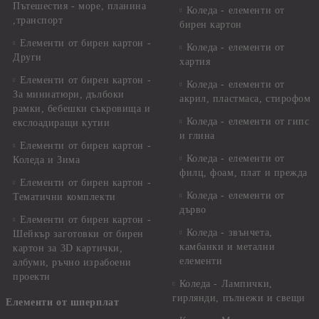
Пътешестия - море, планина
Коледа - елементи от
,транспорт
бирен картон
Елементи от бирен картон -
Коледа - елементи от
Други
хартия
Елементи от бирен картон -
Коледа - елементи от
За миниатюри, дълбоки
акрил, пластмаса, стирофом
рамки, бебешки съкровища и
Коледа - елементи от гипс
екслоадиращи кутии
и глина
Елементи от бирен картон -
Коледа - елементи от
Коледа и Зима
филц, фоам, плат и прежда
Елементи от бирен картон -
Коледа - елементи от
Тематични комплекти
дърво
Елементи от бирен картон -
Коледа - звънчета,
Шейкър заготовки от бирен
камбанки и метални
картон за 3D картички,
елементи
албуми, ръчно израбоени
проекти
Коледа - Лампички,
гирлянди, пълнежи и свещи
Елементи от шперплат