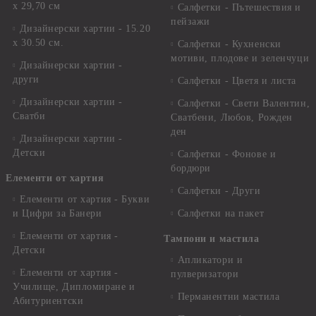
х 29,70 см
Салфетки - Пътешествия и
пейзажи
Дизайнерски хартии - 15.20
x 30.50 см.
Салфетки - Кухненски
мотиви, плодове и зеленчуци
Дизайнерски хартии -
други
Салфетки - Цветя и листа
Дизайнерски хартии -
Салфетки - Свети Валентин,
Сватби
Сватбени, Любов, Рожден
ден
Дизайнерски хартии -
Детски
Салфетки - Фонове и
бордюри
Елементи от хартия
Салфетки - Други
Елементи от хартия - Букви
и Цифри за Банери
Салфетки на пакет
Елементи от хартия -
Тампони и мастила
Детски
Апликатори и
Елементи от хартия -
пулверизатори
Училище, Дипломиране и
Перманентни мастила
Абитуриентски