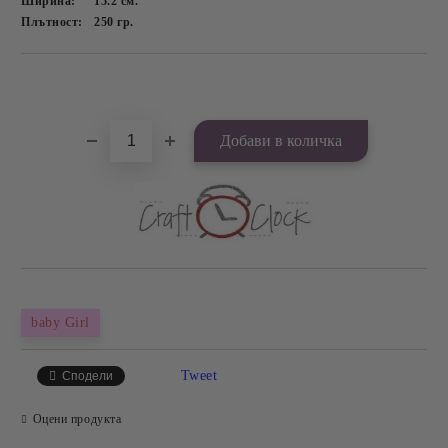
Ширина:
15.2
см.
Плътност:
250
гр.
Добави в желани
baby Girl
Tweet
Сподели
Оцени продукта