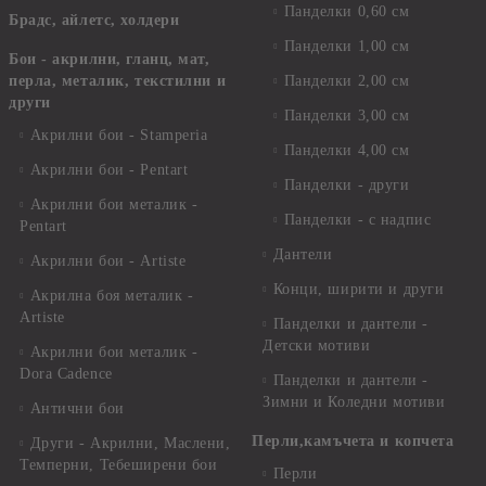
Панделки 0,60 см
Брадс, айлетс, холдери
Панделки 1,00 см
Бои - акрилни, гланц, мат,
перла, металик, текстилни и
Панделки 2,00 см
други
Панделки 3,00 см
Акрилни бои - Stamperia
Панделки 4,00 см
Акрилни бои - Pentart
Панделки - други
Акрилни бои металик -
Панделки - с надпис
Pentart
Дантели
Акрилни бои - Artiste
Конци, ширити и други
Акрилна боя металик -
Artiste
Панделки и дантели -
Детски мотиви
Акрилни бои металик -
Dora Cadence
Панделки и дантели -
Зимни и Коледни мотиви
Антични бои
Перли,камъчета и копчета
Други - Акрилни, Маслени,
Темперни, Тебеширени бои
Перли