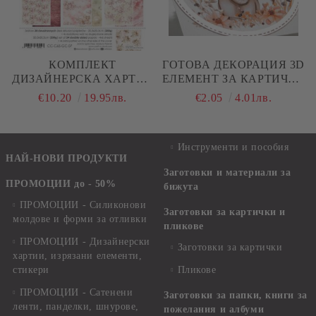
КОМПЛЕКТ
ГОТОВА ДЕКОРАЦИЯ 3D
ДИЗАЙНЕРСКА ХАРТИЯ
ЕЛЕМЕНТ ЗА КАРТИЧКИ
- GIRL & CURL - 24
И СКРАПБУК - РАМКА
€10.20
19.95лв.
€2.05
4.01лв.
ЛИСТА
СЛОНЧЕ ЗА БЕБЕ - 1 БР.
Инструменти и пособия
НАЙ-НОВИ ПРОДУКТИ
Заготовки и материали за
ПРОМОЦИИ до - 50%
бижута
ПРОМОЦИИ - Силиконови
Заготовки за картички и
молдове и форми за отливки
пликове
ПРОМОЦИИ - Дизайнерски
Заготовки за картички
хартии, изрязани елементи,
стикери
Пликове
ПРОМОЦИИ - Сатенени
Заготовки за папки, книги за
ленти, панделки, шнурове,
пожелания и албуми