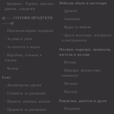
Мебелен обков и аксесоари
Кръщене - Хартии, картони,
данели , панделки
Дръжки
@--:---ГОТОВИ ПРОДУКТИ
Закачалки
---:--@
Крака за мебели
Персанализирани подаръци
Други аксесоари, материали
За дома и уюта
и инструменти
За книгите и хората
Моливи, маркери, химикали,
пастели и восъци
Картички, пликове и
покани
Восъци
Коледа
Маркери, флумастери,
химикали
Етно
Моливи
Дизайнерски хартии
Пастели
Елементи за декорация
Панделки, дантели и други
Ширити, шевици, канапи
Панделки
Предмети за декорация