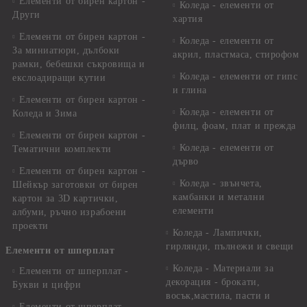
Елементи от бирен картон -
Коледа - елементи от
Други
хартия
Елементи от бирен картон -
Коледа - елементи от
За миниатюри, дълбоки
акрил, пластмаса, стирофом
рамки, бебешки съкровища и
Коледа - елементи от гипс
екслоадиращи кутии
и глина
Елементи от бирен картон -
Коледа - елементи от
Коледа и Зима
филц, фоам, плат и прежда
Елементи от бирен картон -
Коледа - елементи от
Тематични комплекти
дърво
Елементи от бирен картон -
Коледа - звънчета,
Шейкър заготовки от бирен
камбанки и метални
картон за 3D картички,
елементи
албуми, ръчно израбоени
проекти
Коледа - Лампички,
гирлянди, пълнежи и свещи
Елементи от шперплат
Коледа - Материали за
Елементи от шперплат -
декорация - брокати,
Букви и цифри
восък,мастила, пасти и
Елементи от шперплат