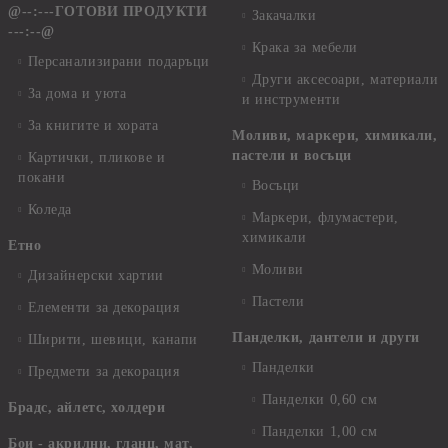
@--:---ГОТОВИ ПРОДУКТИ
Закачалки
---:--@
Крака за мебели
Персанализирани подаръци
Други аксесоари, материали
За дома и уюта
и инструменти
За книгите и хората
Моливи, маркери, химикали,
пастели и восъци
Картички, пликове и
покани
Восъци
Коледа
Маркери, флумастери,
химикали
Етно
Моливи
Дизайнерски хартии
Пастели
Елементи за декорация
Панделки, дантели и други
Ширити, шевици, канапи
Панделки
Предмети за декорация
Панделки 0,60 см
Брадс, айлетс, холдери
Панделки 1,00 см
Бои - акрилни, гланц, мат,