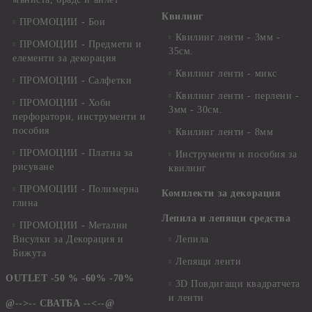
Квилинг
ПРОМОЦИИ - Бои
Квилинг ленти - 3мм -
ПРОМОЦИИ - Предмети и
35см.
елементи за декорация
Квилинг ленти - микс
ПРОМОЦИИ - Салфетки
Квилинг ленти - перлени -
ПРОМОЦИИ - Хоби
3мм - 30см.
перфоратори, инструменти и
пособия
Квилинг ленти - 8мм
ПРОМОЦИИ - Платна за
Инструменти и пособия за
рисуване
квилинг
ПРОМОЦИИ - Полимерна
Комплекти за декорация
глина
Лепила и лепящи средства
ПРОМОЦИИ - Метални
Висулки за Декорация и
Лепила
Бижута
Лепящи ленти
OUTLET -50 % -60% -70%
3D Повдигащи квадратчета
и ленти
@-->-- СВАТБА --<--@