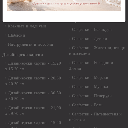
комплекти
Лакове и защитни покрития
Свещи
Лепила
Салфетки
Краклета и медиуми
Салфетки - Великден
Шаблони
Салфетки - Детски
Инструменти и пособия
Салфетки - Животни, птици
и насекоми
Дизайнерски хартии
Салфетки - Коледни и
Дизайнерски хартии - 15.20
Зимни
х 15.20 см.
Салфетки - Морски
Дизайнерски хартии - 20.30
х 20.30 см.
Салфетки - Музика
Дизайнерски хартии - 30.50
Салфетки - Пеперуди
х 30.50 см.
Салфетки - Рози
Дизайнерски хартии - 21,00
х 29,70 см
Салфетки - Пътешествия и
пейзажи
Дизайнерски хартии - 15.20