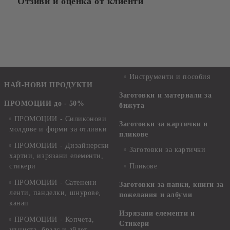
Отзиви и оценка от клиенти
Инструменти и пособия
НАЙ-НОВИ ПРОДУКТИ
Заготовки и материали за
ПРОМОЦИИ до - 50%
бижута
ПРОМОЦИИ - Силиконови
Заготовки за картички и
молдове и форми за отливки
пликове
ПРОМОЦИИ - Дизайнерски
Заготовки за картички
хартии, изрязани елементи,
стикери
Пликове
ПРОМОЦИИ - Сатенени
Заготовки за папки, книги за
ленти, панделки, шнурове,
пожелания и албуми
канап
Изрязани елементи и
ПРОМОЦИИ - Копчета,
Стикери
мъниста, брадс и айлет