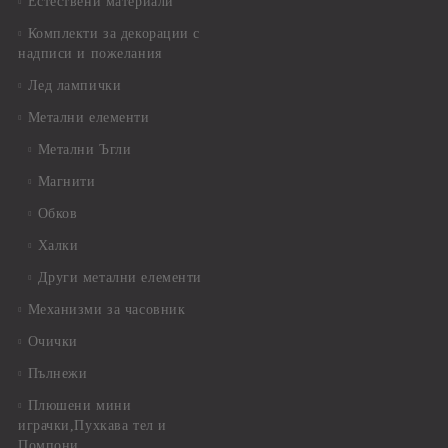
Естествени материали
Комплекти за декорации с
надписи и пожелания
Лед лампички
Метални елементи
Метални Ъгли
Магнити
Обков
Халки
Други метални елементи
Механизми за часовник
Очички
Пълнежи
Плюшени мини
играчки,Пухкава тел и
Помпони