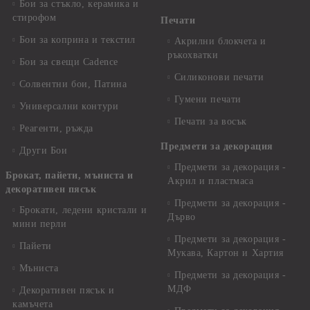
Бои за стъкло, керамика и
стирофом
Печати
Бои за коприна и текстил
Акрилни блокчета и
ръкохватки
Бои за свещи Cadence
Силиконови печати
Солвентни бои, Патина
Гумени печати
Универсални контури
Печати за восък
Реагенти, ръжда
Предмети за декорация
Други Бои
Предмети за декорация -
Брокат, пайети, мъниста и
Акрил и пластмаса
декоративен пясък
Предмети за декорация -
Брокати, ледени кристали и
Дърво
мини перли
Предмети за декорация -
Пайети
Мукава, Картон и Хартия
Мъниста
Предмети за декорация -
МДФ
Декоративен пясък и
камъчета