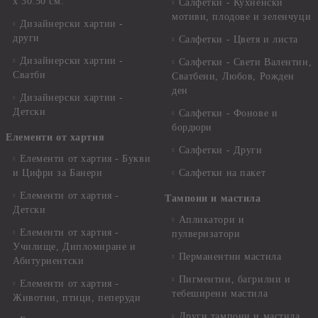
x 30.50 см.
Салфетки - Кухненски
мотиви, плодове и зеленчуци
Дизайнерски хартии -
други
Салфетки - Цветя и листа
Дизайнерски хартии -
Салфетки - Свети Валентин,
Сватби
Сватбени, Любов, Рожден
ден
Дизайнерски хартии -
Детски
Салфетки - Фонове и
бордюри
Елементи от хартия
Салфетки - Други
Елементи от хартия - Букви
и Цифри за Банери
Салфетки на пакет
Елементи от хартия -
Тампони и мастила
Детски
Апликатори и
Елементи от хартия -
пулверизатори
Училище, Дипломиране и
Перманентни мастила
Абитуриентски
Пигментни, багрилни и
Елементи от хартия -
тебеширени мастила
Животни, птици, пеперуди
Други тампони и мастила