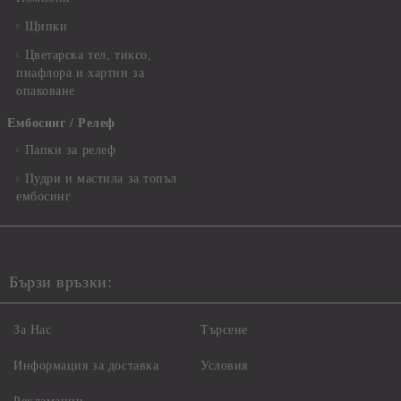
Щипки
Цветарска тел, тиксо,
пиафлора и хартии за
опаковане
Ембосинг / Релеф
Папки за релеф
Пудри и мастила за топъл
ембосинг
Бързи връзки:
За Нас
Търсене
Информация за доставка
Условия