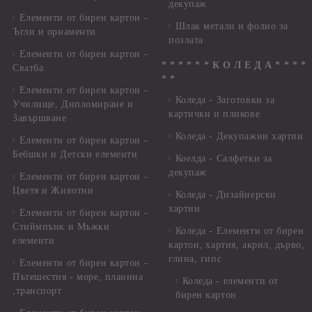
декупаж
Елементи от бирен картон -
Шлак метали и фолио за
Ъгли и орнаменти
позлата
Елементи от бирен картон -
* * * * * * К О Л Е Д А * * * *
Сватба
* *
Елементи от бирен картон -
Коледа - Заготовки за
Училище, Дипломиране и
картички и пликове
Завършване
Коледа - Декупажни хартии
Елементи от бирен картон -
Бебшки и Детски елементи
Коелда - Салфетки за
декупаж
Елементи от бирен картон -
Цветя и Животни
Коледа - Дизайнерски
хартии
Елементи от бирен картон -
Стиймпънк и Мъжки
Коледа - Eлементи от бирен
елементи
картон, хартия, акрил, дърво,
глина, гипс
Елементи от бирен картон -
Пътешестия - море, планина
Коледа - елементи от
,транспорт
бирен картон