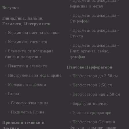
Предмети за декорация -
Керамика и метал
Висулки
Предмети за декорация -
Глина,Гипс, Калъпи,
Стирофом
Елементи, Инструменти
Предмети за декорация -
Керамична смес за отливки
Стъкло
Керамични елементи
Предмети за декорация -
Елементи от полимерна
Плат, органза, зебло,
глина и полирезин
целофан
Пластични елементи
Пънчове Перфоратори
Инструменти за моделиране
Перфоратори до 2,50 см
Молдове и шаблони
Перфоратори 2,50 см
Глина
Перфоратори над 2,50 см
Самосъхнеща глина
Бордюрни пънчове
Полимерна Глина
Ъглови перфоратори
Перфоратори Основни
Приложни техники и
Фигури - кръгове, овали
Декупаж