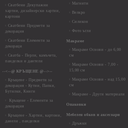
Магнити
Сватбени Декупажни
хартии, дизайнерски хартии,
Велкро
картони
Силикон
Сватбени Предмети за
Фото ъгли
декорация
Сватбени Елементи за
Макраме
декораци
Макраме Основи - до 6,00
Сватба - Перли, камъчета,
см
панделки и дантели
Макраме Основи - 7,00 -
15,00 см
--<--@ КРЪЩЕНЕ @-->--
Макраме Основи - над 15,00
Кръщене - Предмети за
см
декорация - Кутии, Папки,
Бутилки, Книги
Макраме - Други материали
Кръщене - Елементи за
Опаковки
декорация
Мебелен обков и аксесоари
Кръщене - Хартии, картони,
данели , панделки
Дръжки