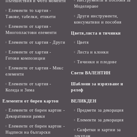
Инструменти и пособия за
Пътешествия и Фото моменти
Моделиране
Елементи то хартия -
Други инструменти,
Такове, табелки, етикети
консумативи и пособия
Елементи от хартия -
Многопластови елементи
Цветя,листа и тичинки
Елементи от хартия - Други
Цветя
Елементи от хартия -
Листа и клонки
Готови композиции
Тичинки и плодове
Елементи от хартия - Микс
Свети ВАЛЕНТИН
елементи
Елементи от хартия -
Шаблони за изрязване и
Коледа и Зима
релеф
Елементи от бирен картон
ВЕЛИКДЕН
Елементи от бирен картон -
Предмети за декорация
Декоративни рамки
Елементи за декорация
Елементи от бирен картон -
Салфетки и хартии за
Надписи на български
декупаж