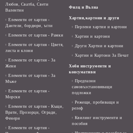
Любов, Сватба, Свети
Филц и Вълна
Валентин
Хартии,картони и други
Елементи от хартия -
Дантели, бордюри, ъгли
Перлени хартии и картони
Елементи от хартия - Рамки
Хартии и картони
Елементи от хартия - Цветя,
Други Хартии и картони
листа и клони
Хартии и Картони За Печат
Елементи от хартия - За
Жени
Хоби инструменти и
консумативи
Елементи от хартия - За
Предпазни
Мъже
самовъзстановяващи
Елементи от хартия -
подложки
Морски
Режещи, пробиващи и
Елементи от хартия - Къщи,
релеф
Врати, Прозорци, Огради,
Квилинг инструменти и
Фенери
пособия
Елементи от хартия -