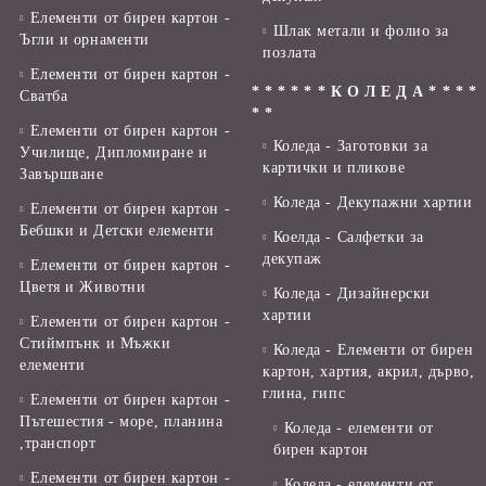
Елементи от бирен картон -
Шлак метали и фолио за
Ъгли и орнаменти
позлата
Елементи от бирен картон -
* * * * * * К О Л Е Д А * * * *
Сватба
* *
Елементи от бирен картон -
Коледа - Заготовки за
Училище, Дипломиране и
картички и пликове
Завършване
Коледа - Декупажни хартии
Елементи от бирен картон -
Бебшки и Детски елементи
Коелда - Салфетки за
декупаж
Елементи от бирен картон -
Цветя и Животни
Коледа - Дизайнерски
хартии
Елементи от бирен картон -
Стиймпънк и Мъжки
Коледа - Eлементи от бирен
елементи
картон, хартия, акрил, дърво,
глина, гипс
Елементи от бирен картон -
Пътешестия - море, планина
Коледа - елементи от
,транспорт
бирен картон
Елементи от бирен картон -
Коледа - елементи от