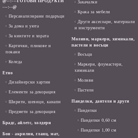
@--:---ГОТОВИ ПРОДУКТИ
Закачалки
---:--@
Крака за мебели
Персанализирани подаръци
Други аксесоари, материали
За дома и уюта
и инструменти
За книгите и хората
Моливи, маркери, химикали,
пастели и восъци
Картички, пликове и
покани
Восъци
Коледа
Маркери, флумастери,
химикали
Етно
Моливи
Дизайнерски хартии
Пастели
Елементи за декорация
Панделки, дантели и други
Ширити, шевици, канапи
Панделки
Предмети за декорация
Панделки 0,60 см
Брадс, айлетс, холдери
Панделки 1,00 см
Бои - акрилни, гланц, мат,