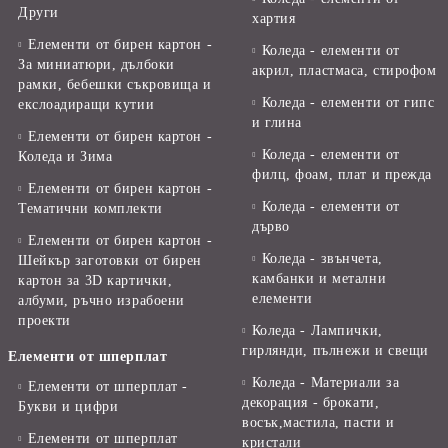
Други
хартия
Елементи от бирен картон -
Коледа - елементи от
За миниатюри, дълбоки
акрил, пластмаса, стирофом
рамки, бебешки съкровища и
Коледа - елементи от гипс
екслоадиращи кутии
и глина
Елементи от бирен картон -
Коледа - елементи от
Коледа и Зима
филц, фоам, плат и прежда
Елементи от бирен картон -
Коледа - елементи от
Тематични комплекти
дърво
Елементи от бирен картон -
Коледа - звънчета,
Шейкър заготовки от бирен
камбанки и метални
картон за 3D картички,
елементи
албуми, ръчно израбоени
проекти
Коледа - Лампички,
гирлянди, пълнежи и свещи
Елементи от шперплат
Коледа - Материали за
Елементи от шперплат -
декорация - брокати,
Букви и цифри
восък,мастила, пасти и
Елементи от шперплат
кристали