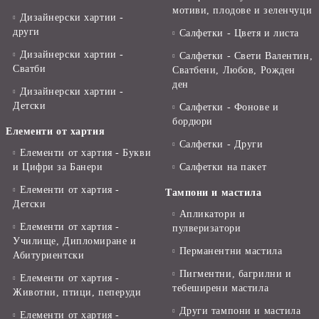
мотиви, плодове и зеленчуци
Дизайнерски хартии -
други
Салфетки - Цветя и листа
Дизайнерски хартии -
Салфетки - Свети Валентин,
Сватби
Сватбени, Любов, Рожден
ден
Дизайнерски хартии -
Детски
Салфетки - Фонове и
бордюри
Елементи от хартия
Салфетки - Други
Елементи от хартия - Букви
и Цифри за Банери
Салфетки на пакет
Елементи от хартия -
Тампони и мастила
Детски
Апликатори и
Елементи от хартия -
пулверизатори
Училище, Дипломиране и
Перманентни мастила
Абитуриентски
Пигментни, багрилни и
Елементи от хартия -
тебеширени мастила
Животни, птици, пеперуди
Други тампони и мастила
Елементи от хартия -