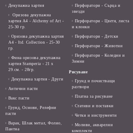
Декупажна хартия
Перфоратори - Сърца и
звезди
Оризова декупажна
хартия А4 - Alchemy of Art -
Перфоратори - Цветя, листа
25-30 гр.
и клонки
Оризова декупажна хартия
Перфоратори - Детски
А4 - Itd. Collection - 25-30
Перфоратори - Животни
гр.
Перфоратори - Коледни и
Фина оризова декупажна
Зимни
хартия Stamperia - 21 х
29.см. - 28гр.
Рисуване
Декупажна хартия - Други
Грунд и почистващи
разтвори
Антични пасти
Платна за рисуване
Вакс пасти
Стативи и поставки
Грунд, Основи, Релефни
пасти
Четки и инструменти
Варак, Шлак метал, Фолио,
Моливи, акварелни
Пантна
комплекти