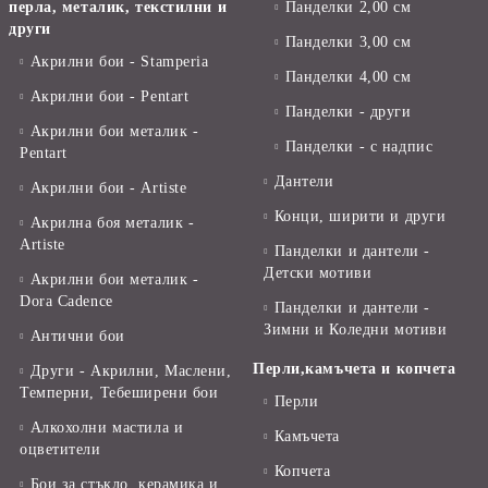
перла, металик, текстилни и
Панделки 2,00 см
други
Панделки 3,00 см
Акрилни бои - Stamperia
Панделки 4,00 см
Акрилни бои - Pentart
Панделки - други
Акрилни бои металик -
Панделки - с надпис
Pentart
Дантели
Акрилни бои - Artiste
Конци, ширити и други
Акрилна боя металик -
Artiste
Панделки и дантели -
Детски мотиви
Акрилни бои металик -
Dora Cadence
Панделки и дантели -
Зимни и Коледни мотиви
Антични бои
Перли,камъчета и копчета
Други - Акрилни, Маслени,
Темперни, Тебеширени бои
Перли
Алкохолни мастила и
Камъчета
оцветители
Копчета
Бои за стъкло, керамика и