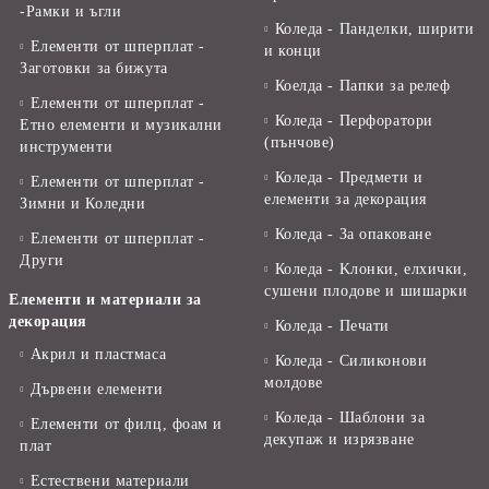
-Рамки и ъгли
Коледа - Панделки, ширити
Елементи от шперплат -
и конци
Заготовки за бижута
Коелда - Папки за релеф
Елементи от шперплат -
Коледа - Перфоратори
Етно елементи и музикални
(пънчове)
инструменти
Коледа - Предмети и
Елементи от шперплат -
елементи за декорация
Зимни и Коледни
Коледа - За опаковане
Елементи от шперплат -
Други
Коледа - Kлонки, елхички,
сушени плодове и шишарки
Елементи и материали за
декорация
Коледа - Печати
Акрил и пластмаса
Коледа - Силиконови
молдове
Дървени елементи
Коледа - Шаблони за
Елементи от филц, фоам и
декупаж и изрязване
плат
Естествени материали