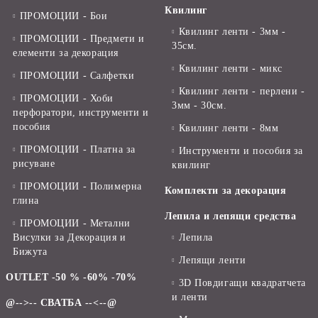
Квилинг
ПРОМОЦИИ - Бои
Квилинг ленти - 3мм -
ПРОМОЦИИ - Предмети и
35см.
елементи за декорация
Квилинг ленти - микс
ПРОМОЦИИ - Салфетки
Квилинг ленти - перлени -
ПРОМОЦИИ - Хоби
3мм - 30см.
перфоратори, инструменти и
пособия
Квилинг ленти - 8мм
ПРОМОЦИИ - Платна за
Инструменти и пособия за
рисуване
квилинг
ПРОМОЦИИ - Полимерна
Комплекти за декорация
глина
Лепила и лепящи средства
ПРОМОЦИИ - Метални
Висулки за Декорация и
Лепила
Бижута
Лепящи ленти
OUTLET -50 % -60% -70%
3D Повдигащи квадратчета
и ленти
@-->-- СВАТБА --<--@