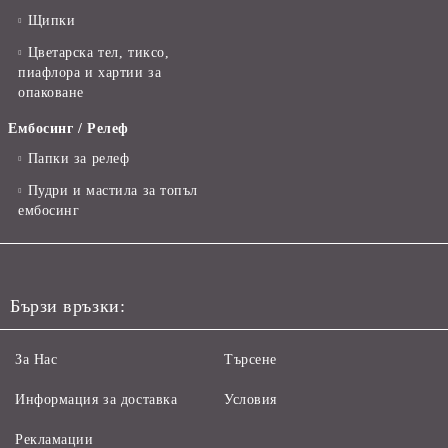
Щипки
Цветарска тел, тиксо,
пиафлора и хартии за
опаковане
Ембосинг / Релеф
Папки за релеф
Пудри и мастила за топъл
ембосинг
Бързи връзки:
За Нас
Търсене
Информация за доставка
Условия
Рекламации