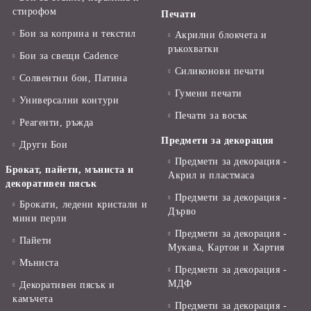
стирофом
Печати
Бои за коприна и текстил
Акрилни блокчета и
ръкохватки
Бои за свещи Cadence
Силиконови печати
Солвентни бои, Патина
Гумени печати
Универсални контури
Печати за восък
Реагенти, ръжда
Предмети за декорация
Други Бои
Предмети за декорация -
Брокат, пайети, мъниста и
Акрил и пластмаса
декоративен пясък
Предмети за декорация -
Брокати, ледени кристали и
Дърво
мини перли
Предмети за декорация -
Пайети
Мукава, Картон и Хартия
Мъниста
Предмети за декорация -
МДФ
Декоративен пясък и
камъчета
Предмети за декорация -