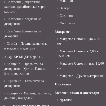
Магнити
Сватбени Декупажни
хартии, дизайнерски хартии,
Велкро
картони
Силикон
Сватбени Предмети за
Фото ъгли
декорация
Сватбени Елементи за
Макраме
декораци
Макраме Основи - до 6,00
Сватба - Перли, камъчета,
см
панделки и дантели
Макраме Основи - 7,00 -
15,00 см
--<--@ КРЪЩЕНЕ @-->--
Макраме Основи - над 15,00
Кръщене - Предмети за
см
декорация - Кутии, Папки,
Бутилки, Книги
Макраме - Други материали
Кръщене - Елементи за
Опаковки
декорация
Мебелен обков и аксесоари
Кръщене - Хартии, картони,
данели , панделки
Дръжки