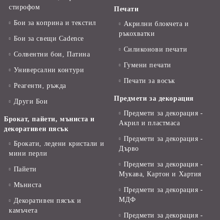
стирофом
Печати
Бои за коприна и текстил
Акрилни блокчета и
ръкохватки
Бои за свещи Cadence
Силиконови печати
Солвентни бои, Патина
Гумени печати
Универсални контури
Печати за восък
Реагенти, ръжда
Предмети за декорация
Други Бои
Предмети за декорация -
Брокат, пайети, мъниста и
Акрил и пластмаса
декоративен пясък
Предмети за декорация -
Брокати, ледени кристали и
Дърво
мини перли
Предмети за декорация -
Пайети
Мукава, Картон и Хартия
Мъниста
Предмети за декорация -
МДФ
Декоративен пясък и
камъчета
Предмети за декорация -