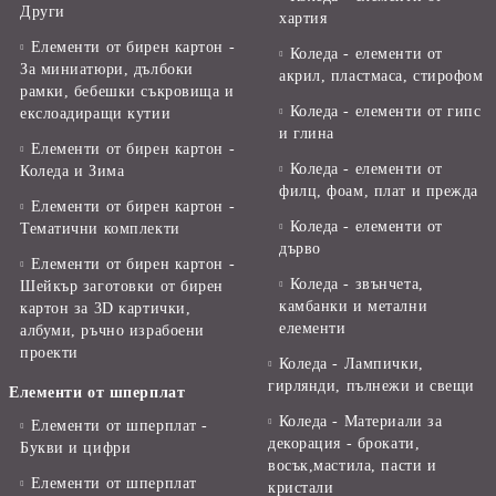
Други
хартия
Елементи от бирен картон -
Коледа - елементи от
За миниатюри, дълбоки
акрил, пластмаса, стирофом
рамки, бебешки съкровища и
Коледа - елементи от гипс
екслоадиращи кутии
и глина
Елементи от бирен картон -
Коледа - елементи от
Коледа и Зима
филц, фоам, плат и прежда
Елементи от бирен картон -
Коледа - елементи от
Тематични комплекти
дърво
Елементи от бирен картон -
Коледа - звънчета,
Шейкър заготовки от бирен
камбанки и метални
картон за 3D картички,
елементи
албуми, ръчно израбоени
проекти
Коледа - Лампички,
гирлянди, пълнежи и свещи
Елементи от шперплат
Коледа - Материали за
Елементи от шперплат -
декорация - брокати,
Букви и цифри
восък,мастила, пасти и
Елементи от шперплат
кристали