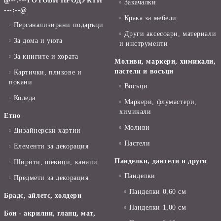
@--:---ГОТОВИ ПРОДУКТИ
Закачалки
---:--@
Крака за мебели
Персанализирани подаръци
Други аксесоари, материали
За дома и уюта
и инструменти
За книгите и хората
Моливи, маркери, химикали,
пастели и восъци
Картички, пликове и
покани
Восъци
Коледа
Маркери, флумастери,
химикали
Етно
Моливи
Дизайнерски хартии
Пастели
Елементи за декорация
Панделки, дантели и други
Ширити, шевици, канапи
Панделки
Предмети за декорация
Панделки 0,60 см
Брадс, айлетс, холдери
Панделки 1,00 см
Бои - акрилни, гланц, мат,