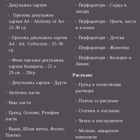
Декупажна хартия
Перфоратори - Сърца и
звезди
Оризова декупажна
хартия А4 - Alchemy of Art -
Перфоратори - Цветя, листа
25-30 гр.
и клонки
Оризова декупажна хартия
Перфоратори - Детски
А4 - Itd. Collection - 25-30
Перфоратори - Животни
гр.
Перфоратори - Коледни и
Фина оризова декупажна
Зимни
хартия Stamperia - 21 х
29.см. - 28гр.
Рисуване
Декупажна хартия - Други
Грунд и почистващи
разтвори
Антични пасти
Платна за рисуване
Вакс пасти
Стативи и поставки
Грунд, Основи, Релефни
пасти
Четки и инструменти
Варак, Шлак метал, Фолио,
Моливи, акварелни
Пантна
комплекти