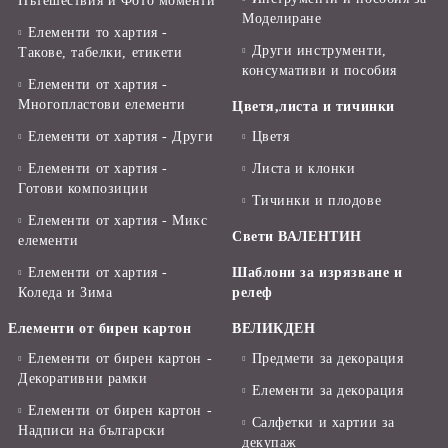
Пътешествия и Фото моменти
Моделиране
Елементи то хартия -
Други инструменти,
Такове, табелки, етикети
консумативи и пособия
Елементи от хартия -
Многопластови елементи
Цветя,листа и тичинки
Елементи от хартия - Други
Цветя
Елементи от хартия -
Листа и клонки
Готови композиции
Тичинки и плодове
Елементи от хартия - Микс
Свети ВАЛЕНТИН
елементи
Елементи от хартия -
Шаблони за изрязване и
Коледа и Зима
релеф
Елементи от бирен картон
ВЕЛИКДЕН
Елементи от бирен картон -
Предмети за декорация
Декоративни рамки
Елементи за декорация
Елементи от бирен картон -
Салфетки и хартии за
Надписи на български
декупаж