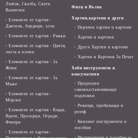
Любов, Сватба, Свети
Филц и Вълна
Валентин
Хартии,картони и други
Елементи от хартия -
Дантели, бордюри, ъгли
Перлени хартии и картони
Елементи от хартия - Рамки
Хартии и картони
Елементи от хартия - Цветя,
Други Хартии и картони
листа и клони
Хартии и Картони За Печат
Елементи от хартия - За
Жени
Хоби инструменти и
консумативи
Елементи от хартия - За
Предпазни
Мъже
самовъзстановяващи
Елементи от хартия -
подложки
Морски
Режещи, пробиващи и
Елементи от хартия - Къщи,
релеф
Врати, Прозорци, Огради,
Квилинг инструменти и
Фенери
пособия
Елементи от хартия -
Инструменти и пособия за