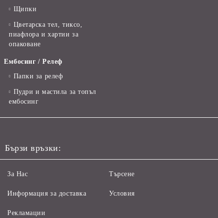
Щипки
Цветарска тел, тиксо,
пиафлора и хартии за
опаковане
Ембосинг / Релеф
Папки за релеф
Пудри и мастила за топъл
ембосинг
Бързи връзки:
За Нас
Търсене
Информация за доставка
Условия
Рекламации