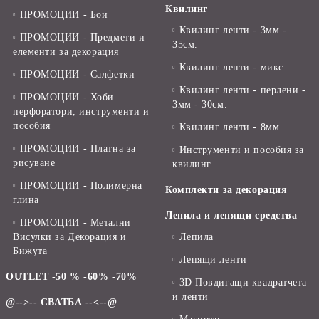
Квилинг
ПРОМОЦИИ - Бои
Квилинг ленти - 3мм -
ПРОМОЦИИ - Предмети и
35см.
елементи за декорация
Квилинг ленти - микс
ПРОМОЦИИ - Салфетки
Квилинг ленти - перлени -
ПРОМОЦИИ - Хоби
3мм - 30см.
перфоратори, инструменти и
пособия
Квилинг ленти - 8мм
ПРОМОЦИИ - Платна за
Инструменти и пособия за
рисуване
квилинг
ПРОМОЦИИ - Полимерна
Комплекти за декорация
глина
Лепила и лепящи средства
ПРОМОЦИИ - Метални
Висулки за Декорация и
Лепила
Бижута
Лепящи ленти
OUTLET -50 % -60% -70%
3D Повдигащи квадратчета
и ленти
@-->-- СВАТБА --<--@