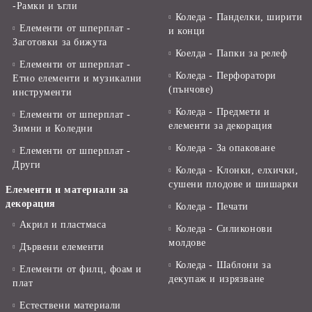
-Рамки и ъгли
Коледа - Панделки, ширити
Елементи от шперплат -
и конци
Заготовки за бижута
Коелда - Папки за релеф
Елементи от шперплат -
Коледа - Перфоратори
Етно елементи и музикални
(пънчове)
инструменти
Коледа - Предмети и
Елементи от шперплат -
елементи за декорация
Зимни и Коледни
Коледа - За опаковане
Елементи от шперплат -
Други
Коледа - Kлонки, елхички,
сушени плодове и шишарки
Елементи и материали за
декорация
Коледа - Печати
Акрил и пластмаса
Коледа - Силиконови
молдове
Дървени елементи
Коледа - Шаблони за
Елементи от филц, фоам и
декупаж и изрязване
плат
Естествени материали