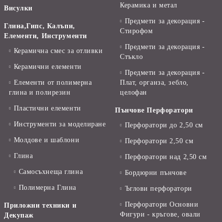
Керамика и метал
Висулки
Предмети за декорация -
Глина,Гипс, Калъпи,
Стирофом
Елементи, Инструменти
Предмети за декорация -
Керамична смес за отливки
Стъкло
Керамични елементи
Предмети за декорация -
Елементи от полимерна
Плат, органза, зебло,
глина и полирезин
целофан
Пластични елементи
Пънчове Перфоратори
Инструменти за моделиране
Перфоратори до 2,50 см
Молдове и шаблони
Перфоратори 2,50 см
Глина
Перфоратори над 2,50 см
Самосъхнеща глина
Бордюрни пънчове
Полимерна Глина
Ъглови перфоратори
Перфоратори Основни
Приложни техники и
Фигури - кръгове, овали
Декупаж