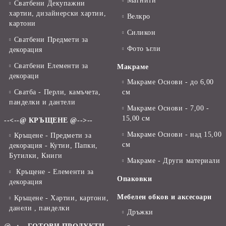
Магнити
Сватбени Декупажни
хартии, дизайнерски хартии,
Велкро
картони
Силикон
Сватбени Предмети за
Фото ъгли
декорация
Сватбени Елементи за
Макраме
декораци
Макраме Основи - до 6,00
Сватба - Перли, камъчета,
см
панделки и дантели
Макраме Основи - 7,00 -
15,00 см
--<--@ КРЪЩЕНЕ @-->--
Макраме Основи - над 15,00
Кръщене - Предмети за
см
декорация - Кутии, Папки,
Бутилки, Книги
Макраме - Други материали
Кръщене - Елементи за
Опаковки
декорация
Мебелен обков и аксесоари
Кръщене - Хартии, картони,
данели , панделки
Дръжки