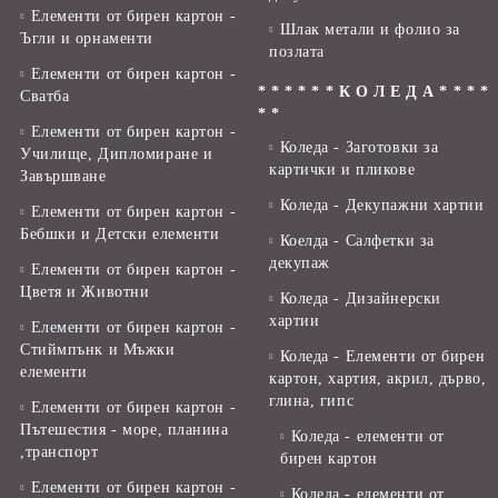
Елементи от бирен картон -
Шлак метали и фолио за
Ъгли и орнаменти
позлата
Елементи от бирен картон -
* * * * * * К О Л Е Д А * * * *
Сватба
* *
Елементи от бирен картон -
Коледа - Заготовки за
Училище, Дипломиране и
картички и пликове
Завършване
Коледа - Декупажни хартии
Елементи от бирен картон -
Бебшки и Детски елементи
Коелда - Салфетки за
декупаж
Елементи от бирен картон -
Цветя и Животни
Коледа - Дизайнерски
хартии
Елементи от бирен картон -
Стиймпънк и Мъжки
Коледа - Eлементи от бирен
елементи
картон, хартия, акрил, дърво,
глина, гипс
Елементи от бирен картон -
Пътешестия - море, планина
Коледа - елементи от
,транспорт
бирен картон
Елементи от бирен картон -
Коледа - елементи от