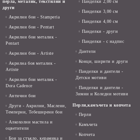
перла, металик, текстилни и
Панделки 2,00 см
други
Панделки 3,00 см
Акрилни бои - Stamperia
Панделки 4,00 см
Акрилни бои - Pentart
Панделки - други
Акрилни бои металик -
Панделки - с надпис
Pentart
Дантели
Акрилни бои - Artiste
Конци, ширити и други
Акрилна боя металик -
Artiste
Панделки и дантели -
Детски мотиви
Акрилни бои металик -
Dora Cadence
Панделки и дантели -
Зимни и Коледни мотиви
Антични бои
Перли,камъчета и копчета
Други - Акрилни, Маслени,
Темперни, Тебеширени бои
Перли
Алкохолни мастила и
Камъчета
оцветители
Копчета
Бои за стъкло, керамика и