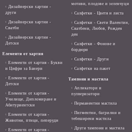
мотиви, плодове и зеленчуци
Дизайнерски хартии -
други
Салфетки - Цветя и листа
Дизайнерски хартии -
Салфетки - Свети Валентин,
Сватби
Сватбени, Любов, Рожден
ден
Дизайнерски хартии -
Детски
Салфетки - Фонове и
бордюри
Елементи от хартия
Салфетки - Други
Елементи от хартия - Букви
и Цифри за Банери
Салфетки на пакет
Елементи от хартия -
Тампони и мастила
Детски
Апликатори и
Елементи от хартия -
пулверизатори
Училище, Дипломиране и
Перманентни мастила
Абитуриентски
Пигментни, багрилни и
Елементи от хартия -
тебеширени мастила
Животни, птици, пеперуди
Други тампони и мастила
Елементи от хартия -