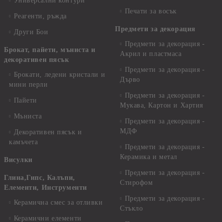
Универсални контури
Печати за восък
Реагенти, ръжда
Предмети за декорация
Други Бои
Предмети за декорация -
Брокат, пайети, мъниста и
Акрил и пластмаса
декоративен пясък
Предмети за декорация -
Брокати, ледени кристали и
Дърво
мини перли
Предмети за декорация -
Пайети
Мукава, Картон и Хартия
Мъниста
Предмети за декорация -
МДФ
Декоративен пясък и
камъчета
Предмети за декорация -
Керамика и метал
Висулки
Предмети за декорация -
Глина,Гипс, Калъпи,
Стирофом
Елементи, Инструменти
Предмети за декорация -
Керамична смес за отливки
Стъкло
Керамични елементи