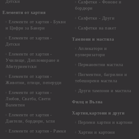
Детски
Салфетки - Фонове и
бордюри
Елементи от хартия
Салфетки - Други
Елементи от хартия - Букви
и Цифри за Банери
Салфетки на пакет
Елементи от хартия -
Тампони и мастила
Детски
Апликатори и
Елементи от хартия -
пулверизатори
Училище, Дипломиране и
Перманентни мастила
Абитуриентски
Пигментни, багрилни и
Елементи от хартия -
тебеширени мастила
Животни, птици, пеперуди
Други тампони и мастила
Елементи от хартия -
Любов, Сватба, Свети
Филц и Вълна
Валентин
Хартии,картони и други
Елементи от хартия -
Дантели, бордюри, ъгли
Перлени хартии и картони
Елементи от хартия - Рамки
Хартии и картони