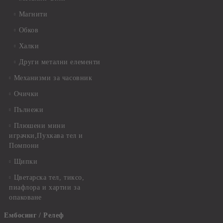
Магнити
Обков
Халки
Други метални елементи
Механизми за часовник
Очички
Пълнежи
Плюшени мини
играчки,Пухкава тел и
Помпони
Щипки
Цветарска тел, тиксо,
пиафлора и хартии за
опаковане
Ембосинг / Релеф