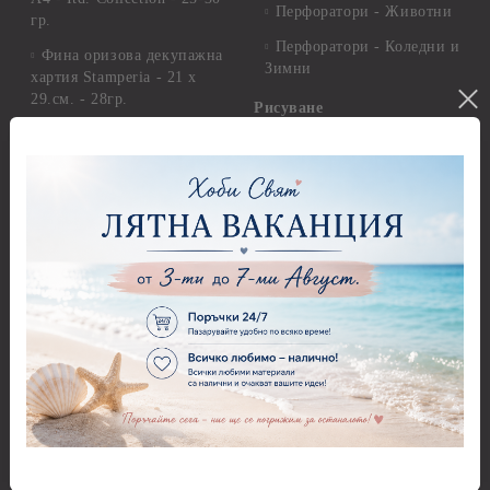
Перфоратори - Животни
гр.
Перфоратори - Коледни и
Фина оризова декупажна
Зимни
хартия Stamperia - 21 х
29.см. - 28гр.
Рисуване
Декупажна хартия - Други
Грунд и почистващи
разтвори
Антични пасти
Платна за рисуване
Вакс пасти
Стативи и поставки
Грунд, Основи, Релефни
пасти
Четки и инструменти
Варак, Шлак метал, Фолио,
Моливи, акварелни
Пантна
комплекти
Лакове и защитни покрития
Свещи
Лепила
Салфетки
Краклета и медиуми
Салфетки - Великден
Шаблони
Салфетки - Детски