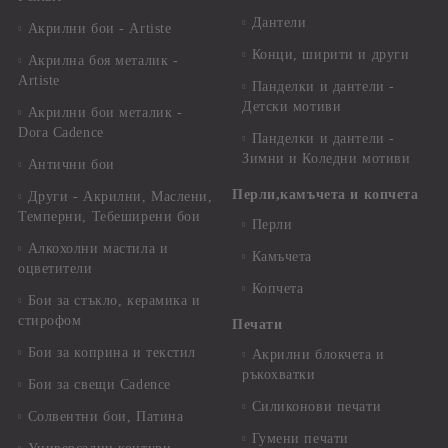
Дантели
Акрилни бои - Artiste
Конци, ширити и други
Акрилна боя металик -
Artiste
Панделки и дантели -
Детски мотиви
Акрилни бои металик -
Dora Cadence
Панделки и дантели -
Зимни и Коледни мотиви
Антични бои
Перли,камъчета и копчета
Други - Акрилни, Маслени,
Темперни, Тебеширени бои
Перли
Алкохолни мастила и
Камъчета
оцветители
Копчета
Бои за стъкло, керамика и
стирофом
Печати
Бои за коприна и текстил
Акрилни блокчета и
ръкохватки
Бои за свещи Cadence
Силиконови печати
Солвентни бои, Патина
Гумени печати