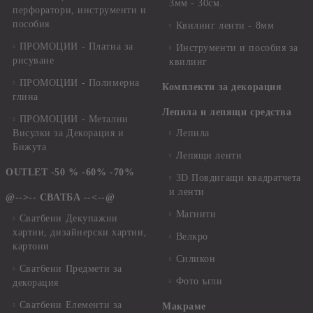
3мм - 30см.
перфоратори, инструменти и
пособия
Квилинг ленти - 8мм
ПРОМОЦИИ - Платна за
Инструменти и пособия за
рисуване
квилинг
ПРОМОЦИИ - Полимерна
Комплекти за декорация
глина
Лепила и лепящи средства
ПРОМОЦИИ - Метални
Висулки за Декорация и
Лепила
Бижута
Лепящи ленти
OUTLET -50 % -60% -70%
3D Повдигащи квадратчета
и ленти
@-->-- СВАТБА --<--@
Магнити
Сватбени Декупажни
хартии, дизайнерски хартии,
Велкро
картони
Силикон
Сватбени Предмети за
Фото ъгли
декорация
Сватбени Елементи за
Макраме