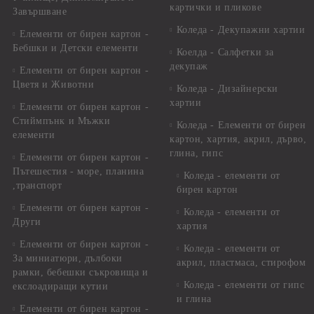
картички и пликове
Завършване
Коледа - Декупажни хартии
Елементи от бирен картон -
Бебшки и Детски елементи
Коелда - Салфетки за
декупаж
Елементи от бирен картон -
Цветя и Животни
Коледа - Дизайнерски
хартии
Елементи от бирен картон -
Стиймпънк и Мъжки
Коледа - Eлементи от бирен
елементи
картон, хартия, акрил, дърво,
глина, гипс
Елементи от бирен картон -
Пътешестия - море, планина
Коледа - елементи от
,транспорт
бирен картон
Елементи от бирен картон -
Коледа - елементи от
Други
хартия
Елементи от бирен картон -
Коледа - елементи от
За миниатюри, дълбоки
акрил, пластмаса, стирофом
рамки, бебешки съкровища и
Коледа - елементи от гипс
екслоадиращи кутии
и глина
Елементи от бирен картон -