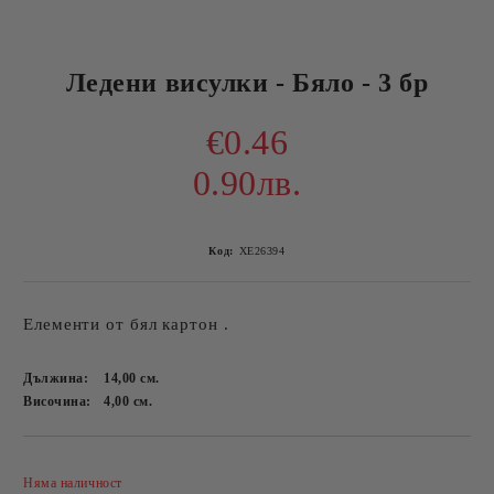
Ледени висулки - Бяло - 3 бр
€0.46
0.90лв.
Код:
ХЕ26394
Елементи от бял картон .
Дължина:
14,00
см.
Височина:
4,00
см.
Добави в желани
Няма наличност