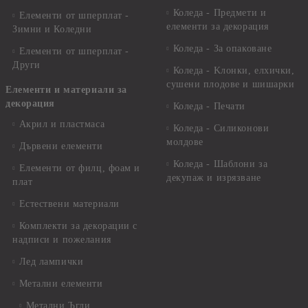
Коледа - Предмети и
Елементи от шперплат -
елементи за декорация
Зимни и Коледни
Коледа - За опаковане
Елементи от шперплат -
Други
Коледа - Kлонки, елхички,
сушени плодове и шишарки
Елементи и материали за
декорация
Коледа - Печати
Акрил и пластмаса
Коледа - Силиконови
молдове
Дървени елементи
Коледа - Шаблони за
Елементи от филц, фоам и
декупаж и изрязване
плат
Естествени материали
Комплекти за декорации с
надписи и пожелания
Лед лампички
Метални елементи
Метални Ъгли