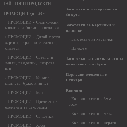
НАЙ-НОВИ ПРОДУКТИ
Заготовки и материали за
ПРОМОЦИИ до - 50%
бижута
ПРОМОЦИИ - Силиконови
Заготовки за картички и
молдове и форми за отливки
пликове
ПРОМОЦИИ - Дизайнерски
Заготовки за картички
хартии, изрязани елементи,
стикери
Пликове
ПРОМОЦИИ - Сатенени
Заготовки за папки, книги за
ленти, панделки, шнурове,
пожелания и албуми
канап
Изрязани елементи и
ПРОМОЦИИ - Копчета,
Стикери
мъниста, брадс и айлет
Квилинг
ПРОМОЦИИ - Бои
Квилинг ленти - 3мм -
ПРОМОЦИИ - Предмети и
35см.
елементи за декорация
Квилинг ленти - микс
ПРОМОЦИИ - Салфетки
Квилинг ленти - перлени -
ПРОМОЦИИ - Хоби