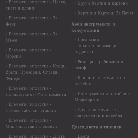
Елементи от хартия - Цветя,
Други Хартии и картони
листа и клони
Хартии и Картони За Печат
Елементи от хартия - За
Жени
Хоби инструменти и
консумативи
Елементи от хартия - За
Предпазни
Мъже
самовъзстановяващи
Елементи от хартия -
подложки
Морски
Режещи, пробиващи и
Елементи от хартия - Къщи,
релеф
Врати, Прозорци, Огради,
Квилинг инструменти и
Фенери
пособия
Елементи от хартия -
Инструменти и пособия за
Пътешествия и Фото моменти
Моделиране
Елементи то хартия -
Други инструменти,
Такове, табелки, етикети
консумативи и пособия
Елементи от хартия -
Многопластови елементи
Цветя,листа и тичинки
Елементи от хартия - Други
Цветя