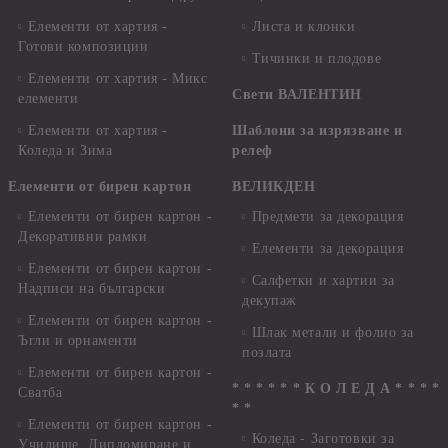
Елементи от хартия -
Листа и клонки
Готови композиции
Тичинки и плодове
Елементи от хартия - Микс
Свети ВАЛЕНТИН
елементи
Елементи от хартия -
Шаблони за изрязване и
Коледа и Зима
релеф
Елементи от бирен картон
ВЕЛИКДЕН
Елементи от бирен картон -
Предмети за декорация
Декоративни рамки
Елементи за декорация
Елементи от бирен картон -
Салфетки и хартии за
Надписи на български
декупаж
Елементи от бирен картон -
Шлак метали и фолио за
Ъгли и орнаменти
позлата
Елементи от бирен картон -
* * * * * * К О Л Е Д А * * * *
Сватба
* *
Елементи от бирен картон -
Коледа - Заготовки за
Училище, Дипломиране и