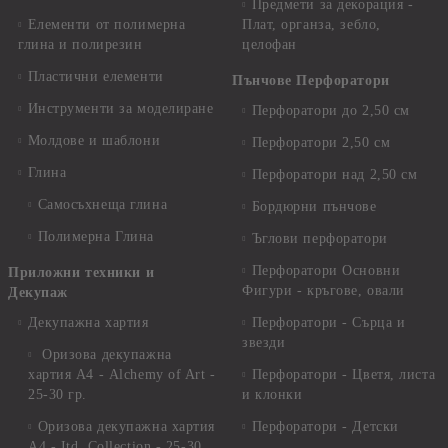
Предмети за декорация -
Елементи от полимерна
Плат, органза, зебло,
глина и полирезин
целофан
Пластични елементи
Пънчове Перфоратори
Инструменти за моделиране
Перфоратори до 2,50 см
Молдове и шаблони
Перфоратори 2,50 см
Глина
Перфоратори над 2,50 см
Самосъхнеща глина
Бордюрни пънчове
Полимерна Глина
Ъглови перфоратори
Перфоратори Основни
Приложни техники и
Фигури - кръгове, овали
Декупаж
Декупажна хартия
Перфоратори - Сърца и
звезди
Оризова декупажна
хартия А4 - Alchemy of Art -
Перфоратори - Цветя, листа
25-30 гр.
и клонки
Оризова декупажна хартия
Перфоратори - Детски
А4 - Itd. Collection - 25-30