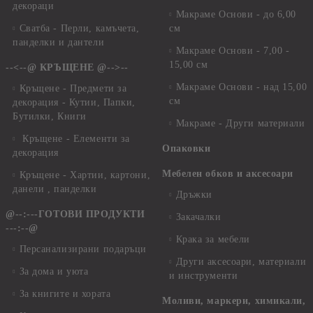
декораци
Макраме Основи - до 6,00
Сватба - Перли, камъчета,
см
панделки и дантели
Макраме Основи - 7,00 -
15,00 см
--<--@ КРЪЩЕНЕ @-->--
Макраме Основи - над 15,00
Кръщене - Предмети за
см
декорация - Кутии, Папки,
Бутилки, Книги
Макраме - Други материали
Кръщене - Елементи за
Опаковки
декорация
Мебелен обков и аксесоари
Кръщене - Хартии, картони,
данели , панделки
Дръжки
@--:---ГОТОВИ ПРОДУКТИ
Закачалки
---:--@
Крака за мебели
Персанализирани подаръци
Други аксесоари, материали
За дома и уюта
и инструменти
За книгите и хората
Моливи, маркери, химикали,