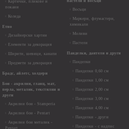
пастели и восъци
Картички, пликове и
покани
Восъци
Коледа
Маркери, флумастери,
химикали
Етно
Моливи
Дизайнерски хартии
Пастели
Елементи за декорация
Панделки, дантели и други
Ширити, шевици, канапи
Панделки
Предмети за декорация
Панделки 0,60 см
Брадс, айлетс, холдери
Панделки 1,00 см
Бои - акрилни, гланц, мат,
перла, металик, текстилни и
Панделки 2,00 см
други
Панделки 3,00 см
Акрилни бои - Stamperia
Панделки 4,00 см
Акрилни бои - Pentart
Панделки - други
Акрилни бои металик -
Панделки - с надпис
Pentart