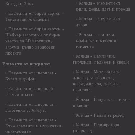
Коледа - елементи от
Коледа и Зима
филц, фоам, плат и прежда
Елементи от бирен картон -
Коледа - елементи от
Тематични комплекти
дърво
Елементи от бирен картон -
Коледа - звънчета,
Шейкър заготовки от бирен
камбанки и метални
картон за 3D картички,
елементи
албуми, ръчно израбоени
проекти
Коледа - Лампички,
гирлянди, пълнежи и свещи
Елементи от шперплат
Коледа - Материали за
Елементи от шперплат -
декорация - брокати,
Букви и цифри
восък,мастила, пасти и
Елементи от шперплат
кристали
-Рамки и ъгли
Коледа - Панделки, ширити
Елементи от шперплат -
и конци
Заготовки за бижута
Коелда - Папки за релеф
Елементи от шперплат -
Коледа - Перфоратори
Етно елементи и музикални
(пънчове)
инструменти