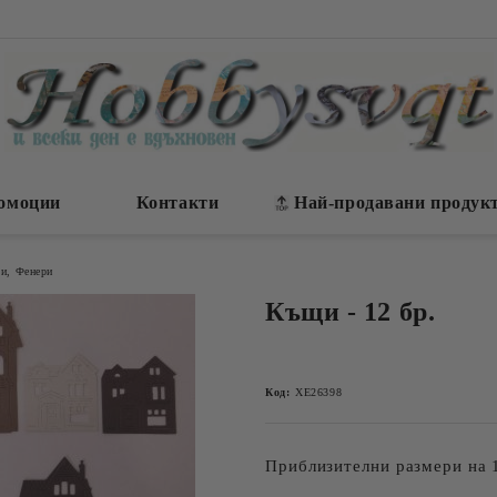
омоции
Контакти
Най-продавани продук
ди, Фенери
Къщи - 12 бр.
Код:
ХЕ26398
Приблизителни размери на 1