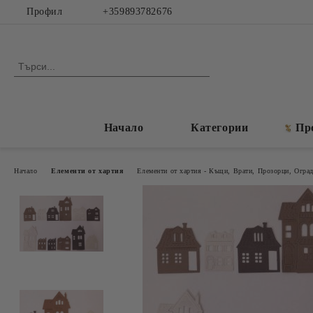
Профил
+359893782676
Начало
Категории
Пр
Начало
Елементи от хартия
Елементи от хартия - Къщи, Врати, Прозорци, Огра