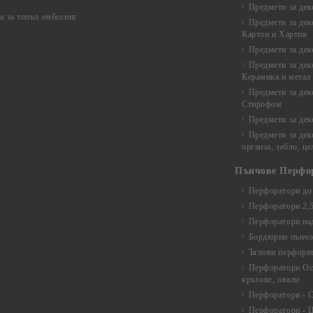
Предмети за дек
а за топъл ембосинг
Предмети за дек
Картон и Хартия
Предмети за де
Предмети за дек
Керамика и метал
Предмети за дек
Стирофом
Предмети за дек
Предмети за дек
органза, зебло, ц
Пънчове Перфо
Перфоратори до 
Перфоратори 2,
Перфоратори над
Бордюрни пънчо
Ъглови перфора
Перфоратори Ос
кръгове, овали
Перфоратори - С
Перфоратори - Ц