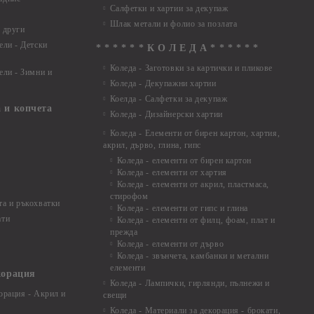
Салфетки и хартии за декупаж
Шлак метали и фолио за позлата
 други
ели - Детски
* * * * * * К О Л Е Д А * * * * * *
Коледа - Заготовки за картички и пликове
ели - Зимни и
Коледа - Декупажни хартии
Коелда - Салфетки за декупаж
 и копчета
Коледа - Дизайнерски хартии
Коледа - Eлементи от бирен картон, хартия,
акрил, дърво, глина, гипс
Коледа - елементи от бирен картон
Коледа - елементи от хартия
Коледа - елементи от акрил, пластмаса,
стирофом
а и ръкохватки
Коледа - елементи от гипс и глина
ати
Коледа - елементи от филц, фоам, плат и
прежда
Коледа - елементи от дърво
Коледа - звънчета, камбанки и метални
елементи
корация
Коледа - Лампички, гирлянди, пълнежи и
орация - Акрил и
свещи
Коледа - Материали за декорация - брокати,