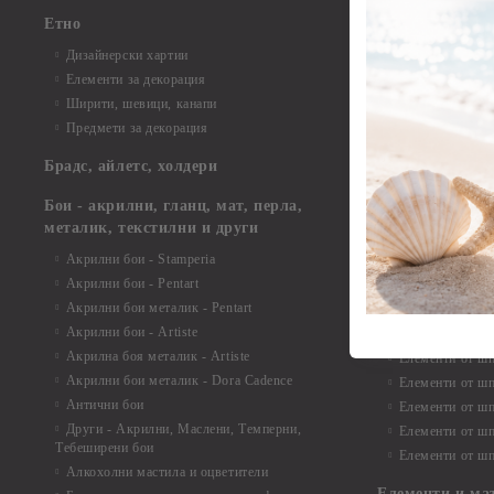
Елементи от би
Етно
Елементи от би
Дизайнерски хартии
Елементи от би
Елементи за декорация
Елементи от би
Ширити, шевици, канапи
Елементи от би
Предмети за декорация
Елементи от би
Елементи от би
Брадс, айлетс, холдери
съкровища и екс
Елементи от би
Бои - акрилни, гланц, мат, перла,
Елементи от би
металик, текстилни и други
Елементи от би
Акрилни бои - Stamperia
3D картички, ал
Акрилни бои - Pentart
Елементи от ш
Акрилни бои металик - Pentart
Акрилни бои - Artiste
Елементи от шп
Акрилна боя металик - Artiste
Елементи от шп
Акрилни бои металик - Dora Cadence
Елементи от шп
Антични бои
Елементи от шп
Други - Акрилни, Маслени, Темперни,
Елементи от шп
Тебеширени бои
Елементи от шп
Алкохолни мастила и оцветители
Елементи и ма