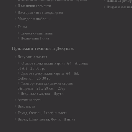
Папки за релеф
Пластични елементи
Пудри и мастил
Инструменти за моделиране
Молдове и шаблони
Глина
Самосъхнеща глина
Полимерна Глина
Приложни техники и Декупаж
Декупажна хартия
Оризова декупажна хартия А4 - Alchemy
of Art - 25-30 гр.
Оризова декупажна хартия А4 - Itd.
Collection - 25-30 гр.
Фина оризова декупажна хартия
Stamperia - 21 х 29.см. - 28гр.
Декупажна хартия - Други
Антични пасти
Вакс пасти
Грунд, Основи, Релефни пасти
Варак, Шлак метал, Фолио, Пантна