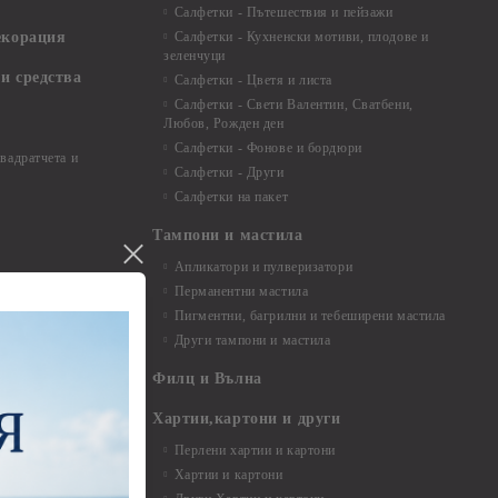
Салфетки - Пътешествия и пейзажи
екорация
Салфетки - Кухненски мотиви, плодове и
зеленчуци
и средства
Салфетки - Цветя и листа
Салфетки - Свети Валентин, Сватбени,
Любов, Рожден ден
Салфетки - Фонове и бордюри
вадратчета и
Салфетки - Други
Салфетки на пакет
Тампони и мастила
Апликатори и пулверизатори
Перманентни мастила
Пигментни, багрилни и тебеширени мастила
Други тампони и мастила
- до 6,00 см
- 7,00 - 15,00 см
Филц и Вълна
- над 15,00 см
и материали
Хартии,картони и други
Перлени хартии и картони
Хартии и картони
и аксесоари