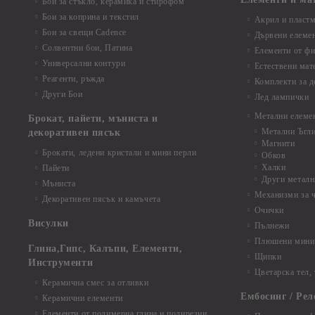
Бои за стъкло, керамика и стирофом
Бои за коприна и текстил
Акрил и пластм
Бои за свещи Cadence
Дървени елеме
Солвентни бои, Патина
Елементи от фи
Универсални контури
Естествени мат
Реагенти, ръжда
Комплекти за д
Други Бои
Лед лампички
Метални елеме
Брокат, пайети, мъниста и
Метални Ъгл
декоративен пясък
Магнити
Брокати, ледени кристали и мини перли
Обков
Халки
Пайети
Други металн
Мъниста
Механизми за 
Декоративен пясък и камъчета
Очички
Висулки
Пълнежи
Плюшени мини 
Глина,Гипс, Калъпи, Елементи,
Щипки
Инструменти
Цветарска тел,
Керамична смес за отливки
Ембосинг / Рел
Керамични елементи
Елементи от полимерна глина и полирезин