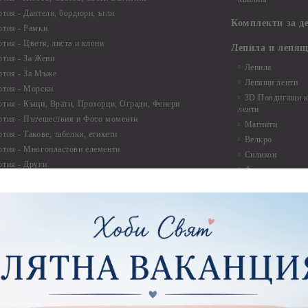
ртия - Дантели, бордюри, ъгли
Комплекти за д
ртия - Рамки
ртия - Цветя, листа и клони
Лепила и лепящ
ртия - За Жени
Лепила
ртия - За Мъже
Лепящи ленти
ртия - Морски
3D Повдигащи к
ртия - Къщи, Врати, Прозорци, Огради, Фенери
ленти
ртия - Пътешествия и Фото моменти
Магнити
тия - Такове, табелки, етикети
Велкро
ртия - Многопластови елементи
Силикон
ртия - Други
Фото ъгли
ртия - Готови композиции
Макраме
ртия - Микс елементи
ртия - Коледа и Зима
Макраме Основи 
Макраме Основи 
ирен картон
Макраме Основи 
рен картон - Декоративни рамки
Макраме - Друг
рен картон - Надписи на български
Опаковки
рен картон - Ъгли и орнаменти
рен картон - Сватба
Мебелен обков 