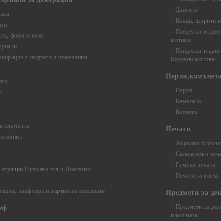
Дантели
аса
Конци, ширити и
нти
Панделки и дант
лц, фоам и плат
мотиви
ериали
Панделки и дант
екорации с надписи и пожелания
Коледни мотиви
Перли,камъчета
нти
Перли
и
Камъчета
Копчета
и елементи
Печати
часовник
Акрилни блокчет
Силиконови печ
Гумени печати
играчки,Пухкава тел и Помпони
Печати за восък
 тиксо, пиафлора и хартии за опаковане
Предмети за де
Предмети за дек
еф
пластмаса