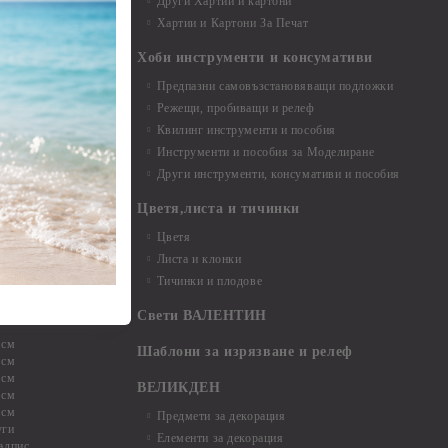
Други Хартии и картони
Хартии и Картони За Печат
Хоби инструменти и консумативи
Предпазни самовъзстановяващи подложки
, материали и
Режещи, пробиващи и релеф
Квилинг инструменти и пособия
и, химикали,
Инструменти и пособия за Моделиране
ци
Други инструменти, консумативи и пособия
Цветя,листа и тичинки
стери, химикали
Цветя
Листа и клонки
Тичинки и плодове
ели и други
Свети ВАЛЕНТИН
 см
Шаблони за изрязване и релеф
 см
 см
ВЕЛИКДЕН
 см
 см
Предмети за декорация
уги
Елементи за декорация
адпис