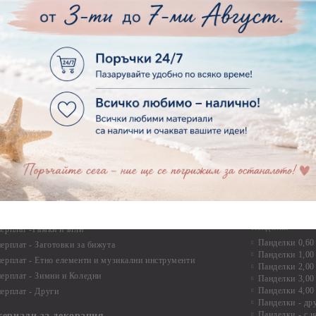
рен картон - Училище, Дипломиране и Завършване
Дръжки
рен картон - Бебшки и Детски елементи
Закачалки
рен картон - Цветя и Животни
Крака за мебели
рен картон - Стиймпънк и Мъжки елементи
Други аксесоари
рен картон - Пътешестия - море, планина ,транспорт
инструменти
рен картон - Други
рен картон - За миниатюри, дълбоки рамки, бебешки
Моливи, маркер
лоадиращи кутии
пастели и восъ
рен картон - Коледа и Зима
Восъци
рен картон - Тематични комплекти
Маркери, флума
рен картон - Шейкър заготовки от бирен картон за
Моливи
буми, ръчно израбоени проекти
Пастели
перплат
Панделки, дант
ерплат - Букви и цифри
Панделки
ерплат -Рамки и ъгли
Панделки 0,60
ерплат - Заготовки за бижута
Панделки 1,00
ерплат - Етно елементи и музикални инструменти
Панделки 2,00
ерплат - Зимни и Коледни
Панделки 3,00
Панделки 4,00
ерплат - Други
Панделки - др
Панделки - с н
териали за декорация