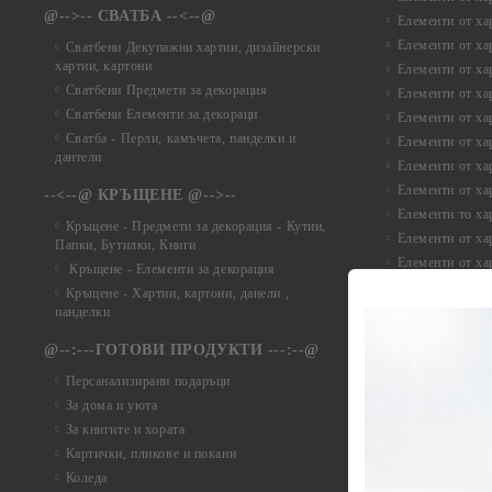
@-->-- СВАТБА --<--@
Елементи от ха
Елементи от ха
Сватбени Декупажни хартии, дизайнерски
хартии, картони
Елементи от ха
Сватбени Предмети за декорация
Елементи от ха
Сватбени Елементи за декораци
Елементи от ха
Сватба - Перли, камъчета, панделки и
Елементи от ха
дантели
Елементи от ха
Елементи от ха
--<--@ КРЪЩЕНЕ @-->--
Елементи то хар
Кръщене - Предмети за декорация - Кутии,
Елементи от ха
Папки, Бутилки, Книги
Елементи от ха
Кръщене - Елементи за декорация
Елементи от ха
Кръщене - Хартии, картони, данели ,
Елементи от ха
панделки
Елементи от ха
@--:---ГОТОВИ ПРОДУКТИ ---:--@
Елементи от б
Персанализирани подаръци
Елементи от би
За дома и уюта
Елементи от би
За книгите и хората
Елементи от би
Картички, пликове и покани
Елементи от би
Коледа