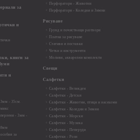
Перфоратори - Животни
териали за
Перфоратори - Коледни и Зимни
Рисуване
артички и
Грунд и почистващи разтвори
Платна за рисуване
ртички
Стативи и поставки
Четки и инструменти
пки, книги за
Моливи, акварелни комплекти
буми
Свещи
нти и
Салфетки
Салфетки - Великден
Салфетки - Детски
 3мм - 35см.
Салфетки - Животни, птици и насекоми
 микс
Салфетки - Коледни и Зимни
 перлени - 3мм -
Салфетки - Морски
Салфетки - Музика
 8мм
Салфетки - Пеперуди
особия за
Салфетки - Рози