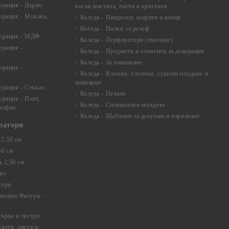
орация - Дърво
восък,мастила, пасти и кристали
орация - Мукава,
Коледа - Панделки, ширити и конци
Коелда - Папки за релеф
корация - МДФ
Коледа - Перфоратори (пънчове)
орация -
Коледа - Предмети и елементи за декорация
Коледа - За опаковане
орация -
Коледа - Kлонки, елхички, сушени плодове и
шишарки
орация - Стъкло
Коледа - Печати
орация - Плат,
Коледа - Силиконови молдове
елофан
Коледа - Шаблони за декупаж и изрязване
ратори
2,50 см
50 см
 2,50 см
ве
тори
новни Фигури -
ърца и звезди
ветя, листа и