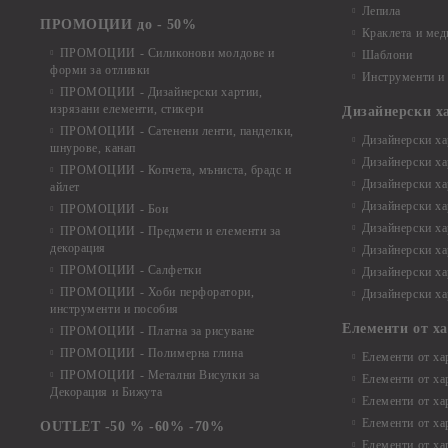
Лепила
ПРОМОЦИИ до - 50%
Краклета и ме
ПРОМОЦИИ - Силиконови молдове и
Шаблони
форми за отливки
Инструменти и
ПРОМОЦИИ - Дизайнерски хартии,
изрязани елементи, стикери
Дизайнерски х
ПРОМОЦИИ - Сатенени ленти, панделки,
Дизайнерски хар
шнурове, канап
Дизайнерски хар
ПРОМОЦИИ - Копчета, мъниста, брадс и
Дизайнерски хар
айлет
Дизайнерски ха
ПРОМОЦИИ - Бои
Дизайнерски хар
ПРОМОЦИИ - Предмети и елементи за
декорация
Дизайнерски ха
ПРОМОЦИИ - Салфетки
Дизайнерски ха
ПРОМОЦИИ - Хоби перфоратори,
Дизайнерски ха
инструменти и пособия
Елементи от х
ПРОМОЦИИ - Платна за рисуване
ПРОМОЦИИ - Полимерна глина
Елементи от ха
ПРОМОЦИИ - Метални Висулки за
Елементи от ха
Декорация и Бижута
Елементи от ха
Елементи от ха
OUTLET -50 % -60% -70%
Елементи от ха