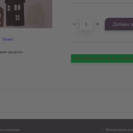
Добави в желани
Tweet
цени продукта
ПРОИЗВЕДЕНО В БЪЛГАРИ
ни покрития
Инструменти и 