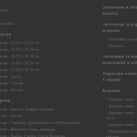
Заготовки и ма
диуми
бижута
 пособия
Заготовки за к
пликове
артии
Заготовки за ка
тии - 15.20 х 15.20 см.
Пликове
тии - 20.30 х 20.30 см.
тии - 30.50 х 30.50 см.
Заготовки за па
пожелания и ал
ртии - 21,00 х 29,70 см
тии - 15.20 x 30.50 см.
Изрязани елеме
ртии - други
Стикери
ртии - Сватби
ртии - Детски
Квилинг
Квилинг ленти -
артия
Квилинг ленти -
ртия - Букви и Цифри за Банери
Квилинг ленти -
ртия - Детски
30см.
ртия - Училище, Дипломиране и Абитуриентски
Квилинг ленти -
ртия - Животни, птици, пеперуди
Инструменти и п
ртия - Любов, Сватба, Свети Валентин
квилинг