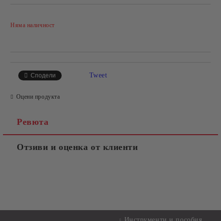
Добави в желани
Няма наличност
Tweet
Сподели
Оцени продукта
Ревюта
Отзиви и оценка от клиенти
Инструменти и пособия