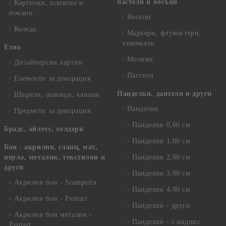
пастели и восъци
Картички, пликове и
покани
Восъци
Коледа
Маркери, флумастери,
химикали
Етно
Моливи
Дизайнерски хартии
Пастели
Елементи за декорация
Панделки, дантели и други
Ширити, шевици, канапи
Панделки
Предмети за декорация
Панделки 0,60 см
Брадс, айлетс, холдери
Панделки 1,00 см
Бои - акрилни, гланц, мат,
перла, металик, текстилни и
Панделки 2,00 см
други
Панделки 3,00 см
Акрилни бои - Stamperia
Панделки 4,00 см
Акрилни бои - Pentart
Панделки - други
Акрилни бои металик -
Панделки - с надпис
Pentart