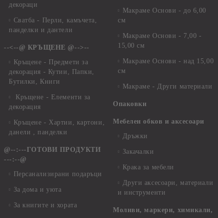
декораци
Макраме Основи - до 6,00
Сватба - Перли, камъчета,
см
панделки и дантели
Макраме Основи - 7,00 -
15,00 см
--<--@ КРЪЩЕНЕ @-->--
Макраме Основи - над 15,00
Кръщене - Предмети за
см
декорация - Кутии, Папки,
Бутилки, Книги
Макраме - Други материали
Кръщене - Елементи за
Опаковки
декорация
Мебелен обков и аксесоари
Кръщене - Хартии, картони,
данели , панделки
Дръжки
@--:---ГОТОВИ ПРОДУКТИ
Закачалки
---:--@
Крака за мебели
Персанализирани подаръци
Други аксесоари, материали
За дома и уюта
и инструменти
За книгите и хората
Моливи, маркери, химикали,