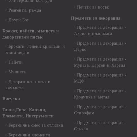
Универсални контури
Печати за восък
Реагенти, ръжда
Предмети за декорация
Други Бои
Предмети за декорация -
Брокат, пайети, мъниста и
Акрил и пластмаса
декоративен пясък
Предмети за декорация -
Брокати, ледени кристали и
Дърво
мини перли
Предмети за декорация -
Пайети
Мукава, Картон и Хартия
Мъниста
Предмети за декорация -
МДФ
Декоративен пясък и
камъчета
Предмети за декорация -
Керамика и метал
Висулки
Предмети за декорация -
Глина,Гипс, Калъпи,
Стирофом
Елементи, Инструменти
Предмети за декорация -
Керамична смес за отливки
Стъкло
Керамични елементи