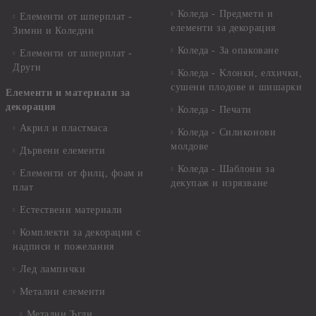
Коледа - Предмети и
Елементи от шперплат -
елементи за декорация
Зимни и Коледни
Коледа - За опаковане
Елементи от шперплат -
Други
Коледа - Kлонки, елхички,
сушени плодове и шишарки
Елементи и материали за
декорация
Коледа - Печати
Акрил и пластмаса
Коледа - Силиконови
молдове
Дървени елементи
Коледа - Шаблони за
Елементи от филц, фоам и
декупаж и изрязване
плат
Естествени материали
Комплекти за декорации с
надписи и пожелания
Лед лампички
Метални елементи
Метални Ъгли