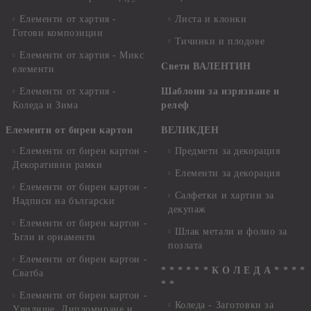
Елементи от хартия -
Листа и клонки
Готови композиции
Тичинки и плодове
Елементи от хартия - Микс
Свети ВАЛЕНТИН
елементи
Елементи от хартия -
Шаблони за изрязване и
Коледа и Зима
релеф
Елементи от бирен картон
ВЕЛИКДЕН
Елементи от бирен картон -
Предмети за декорация
Декоративни рамки
Елементи за декорация
Елементи от бирен картон -
Салфетки и хартии за
Надписи на български
декупаж
Елементи от бирен картон -
Шлак метали и фолио за
Ъгли и орнаменти
позлата
Елементи от бирен картон -
* * * * * * К О Л Е Д А * * * *
Сватба
* *
Елементи от бирен картон -
Коледа - Заготовки за
Училище, Дипломиране и