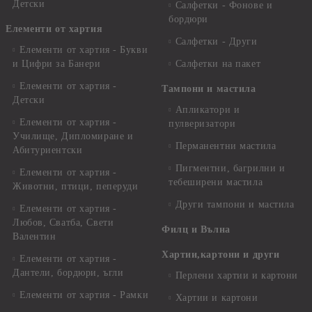
Детски
Салфетки - Фонове и
бордюри
Елементи от хартия
Салфетки - Други
Елементи от хартия - Букви
и Цифри за Банери
Салфетки на пакет
Елементи от хартия -
Тампони и мастила
Детски
Апликатори и
Елементи от хартия -
пулверизатори
Училище, Дипломиране и
Перманентни мастила
Абитуриентски
Пигментни, багрилни и
Елементи от хартия -
тебеширени мастила
Животни, птици, пеперуди
Други тампони и мастила
Елементи от хартия -
Любов, Сватба, Свети
Филц и Вълна
Валентин
Хартии,картони и други
Елементи от хартия -
Дантели, бордюри, ъгли
Перлени хартии и картони
Елементи от хартия - Рамки
Хартии и картони