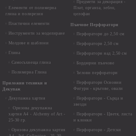
Предмети за декорация -
Елементи от полимерна
Плат, органза, зебло,
глина и полирезин
целофан
Пластични елементи
Пънчове Перфоратори
Инструменти за моделиране
Перфоратори до 2,50 см
Молдове и шаблони
Перфоратори 2,50 см
Глина
Перфоратори над 2,50 см
Самосъхнеща глина
Бордюрни пънчове
Полимерна Глина
Ъглови перфоратори
Перфоратори Основни
Приложни техники и
Фигури - кръгове, овали
Декупаж
Декупажна хартия
Перфоратори - Сърца и
звезди
Оризова декупажна
хартия А4 - Alchemy of Art -
Перфоратори - Цветя, листа
25-30 гр.
и клонки
Оризова декупажна хартия
Перфоратори - Детски
А4 - Itd. Collection - 25-30