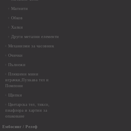
Магнити
Обков
Халки
Други метални елементи
Механизми за часовник
Очички
Пълнежи
Плюшени мини
играчки,Пухкава тел и
Помпони
Щипки
Цветарска тел, тиксо,
пиафлора и хартии за
опаковане
Ембосинг / Релеф