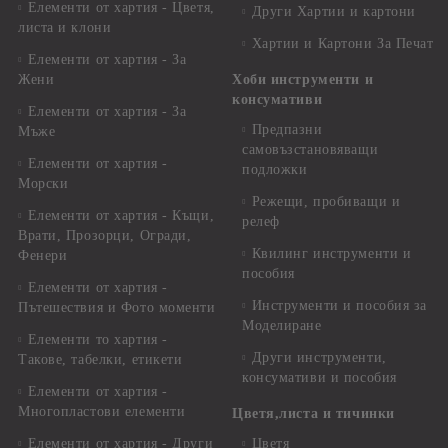
Елементи от хартия - Цветя,
Други Хартии и картони
листа и клони
Хартии и Картони За Печат
Елементи от хартия - За
Жени
Хоби инструменти и
консумативи
Елементи от хартия - За
Предпазни
Мъже
самовъзстановяващи
Елементи от хартия -
подложки
Морски
Режещи, пробиващи и
Елементи от хартия - Къщи,
релеф
Врати, Прозорци, Огради,
Квилинг инструменти и
Фенери
пособия
Елементи от хартия -
Инструменти и пособия за
Пътешествия и Фото моменти
Моделиране
Елементи то хартия -
Други инструменти,
Такове, табелки, етикети
консумативи и пособия
Елементи от хартия -
Многопластови елементи
Цветя,листа и тичинки
Елементи от хартия - Други
Цветя