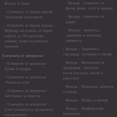
Коледа - елементи от
Коледа и Зима
филц, фоам, плат и прежда
Елементи от бирен картон -
Коледа - елементи от
Тематични комплекти
дърво
Елементи от бирен картон -
Коледа - звънчета,
Шейкър заготовки от бирен
камбанки и метални
картон за 3D картички,
елементи
албуми, ръчно израбоени
проекти
Коледа - Лампички,
гирлянди, пълнежи и свещи
Елементи от шперплат
Коледа - Материали за
Елементи от шперплат -
декорация - брокати,
Букви и цифри
восък,мастила, пасти и
Елементи от шперплат
кристали
-Рамки и ъгли
Коледа - Панделки, ширити
Елементи от шперплат -
и конци
Заготовки за бижута
Коелда - Папки за релеф
Елементи от шперплат -
Коледа - Перфоратори
Етно елементи и музикални
(пънчове)
инструменти