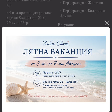
Перфоратори - Животни
гр.
Перфоратори - Коледни и
Фина оризова декупажна
Зимни
хартия Stamperia - 21 х
29.см. - 28гр.
Рисуване
Декупажна хартия - Други
Грунд и почистващи
разтвори
Антични пасти
Платна за рисуване
Вакс пасти
Стативи и поставки
Грунд, Основи, Релефни
пасти
Четки и инструменти
Варак, Шлак метал, Фолио,
Моливи, акварелни
Пантна
комплекти
Лакове и защитни покрития
Свещи
Лепила
Салфетки
Краклета и медиуми
Салфетки - Великден
Шаблони
Салфетки - Детски