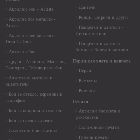
Дантели
Акрилни бои - Artiste
Конци, ширити и други
Акрилна боя металик -
Artiste
Панделки и дантели -
Детски мотиви
Акрилни бои металик -
Dora Cadence
Панделки и дантели -
Зимни и Коледни мотиви
Антични бои
Перли,камъчета и копчета
Други - Акрилни, Маслени,
Темперни, Тебеширени бои
Перли
Алкохолни мастила и
Камъчета
оцветители
Копчета
Бои за стъкло, керамика и
стирофом
Печати
Бои за коприна и текстил
Акрилни блокчета и
ръкохватки
Бои за свещи Cadence
Силиконови печати
Солвентни бои, Патина
Гумени печати