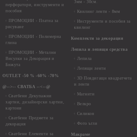
3мм - 30см.
перфоратори, инструменти и
пособия
Квилинг ленти - 8мм
ПРОМОЦИИ - Платна за
Инструменти и пособия за
рисуване
квилинг
ПРОМОЦИИ - Полимерна
Комплекти за декорация
глина
Лепила и лепящи средства
ПРОМОЦИИ - Метални
Висулки за Декорация и
Лепила
Бижута
Лепящи ленти
OUTLET -50 % -60% -70%
3D Повдигащи квадратчета
и ленти
@-->-- СВАТБА --<--@
Магнити
Сватбени Декупажни
хартии, дизайнерски хартии,
Велкро
картони
Силикон
Сватбени Предмети за
Фото ъгли
декорация
Сватбени Елементи за
Макраме