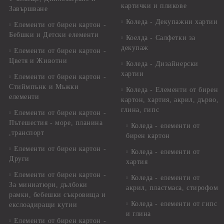
картички и пликове
Завършване
Коледа - Декупажни хартии
Елементи от бирен картон -
Бебшки и Детски елементи
Коелда - Салфетки за
декупаж
Елементи от бирен картон -
Цветя и Животни
Коледа - Дизайнерски
хартии
Елементи от бирен картон -
Стиймпънк и Мъжки
Коледа - Eлементи от бирен
елементи
картон, хартия, акрил, дърво,
глина, гипс
Елементи от бирен картон -
Пътешестия - море, планина
Коледа - елементи от
,транспорт
бирен картон
Елементи от бирен картон -
Коледа - елементи от
Други
хартия
Елементи от бирен картон -
Коледа - елементи от
За миниатюри, дълбоки
акрил, пластмаса, стирофом
рамки, бебешки съкровища и
Коледа - елементи от гипс
екслоадиращи кутии
и глина
Елементи от бирен картон -