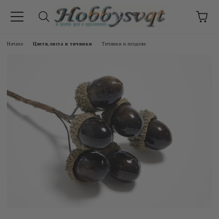
Начало
Цветя,листа и тичинки
Тичинки и плодове