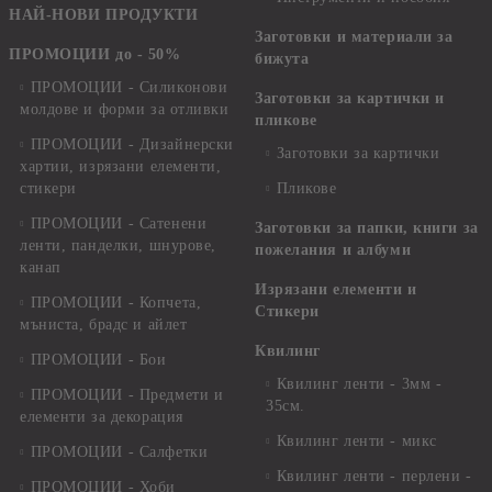
НАЙ-НОВИ ПРОДУКТИ
Заготовки и материали за
ПРОМОЦИИ до - 50%
бижута
ПРОМОЦИИ - Силиконови
Заготовки за картички и
молдове и форми за отливки
пликове
ПРОМОЦИИ - Дизайнерски
Заготовки за картички
хартии, изрязани елементи,
стикери
Пликове
ПРОМОЦИИ - Сатенени
Заготовки за папки, книги за
ленти, панделки, шнурове,
пожелания и албуми
канап
Изрязани елементи и
ПРОМОЦИИ - Копчета,
Стикери
мъниста, брадс и айлет
Квилинг
ПРОМОЦИИ - Бои
Квилинг ленти - 3мм -
ПРОМОЦИИ - Предмети и
35см.
елементи за декорация
Квилинг ленти - микс
ПРОМОЦИИ - Салфетки
Квилинг ленти - перлени -
ПРОМОЦИИ - Хоби