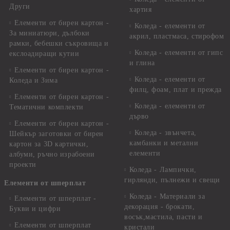
Други
хартия
Елементи от бирен картон -
Коледа - елементи от
За миниатюри, дълбоки
акрил, пластмаса, стирофом
рамки, бебешки съкровища и
Коледа - елементи от гипс
екслоадиращи кутии
и глина
Елементи от бирен картон -
Коледа - елементи от
Коледа и Зима
филц, фоам, плат и прежда
Елементи от бирен картон -
Коледа - елементи от
Тематични комплекти
дърво
Елементи от бирен картон -
Коледа - звънчета,
Шейкър заготовки от бирен
камбанки и метални
картон за 3D картички,
елементи
албуми, ръчно израбоени
проекти
Коледа - Лампички,
гирлянди, пълнежи и свещи
Елементи от шперплат
Коледа - Материали за
Елементи от шперплат -
декорация - брокати,
Букви и цифри
восък,мастила, пасти и
Елементи от шперплат
кристали