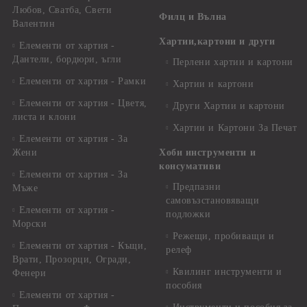
Любов, Сватба, Свети
Филц и Вълна
Валентин
Хартии,картони и други
Елементи от хартия -
Дантели, бордюри, ъгли
Перлени хартии и картони
Елементи от хартия - Рамки
Хартии и картони
Елементи от хартия - Цветя,
Други Хартии и картони
листа и клони
Хартии и Картони За Печат
Елементи от хартия - За
Жени
Хоби инструменти и
консумативи
Елементи от хартия - За
Предпазни
Мъже
самовъзстановяващи
Елементи от хартия -
подложки
Морски
Режещи, пробиващи и
Елементи от хартия - Къщи,
релеф
Врати, Прозорци, Огради,
Квилинг инструменти и
Фенери
пособия
Елементи от хартия -