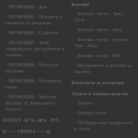
Квилинг
ПРОМОЦИИ - Бои
Квилинг ленти - 3мм -
ПРОМОЦИИ - Предмети и
35см.
елементи за декорация
Квилинг ленти - микс
ПРОМОЦИИ - Салфетки
Квилинг ленти - перлени -
ПРОМОЦИИ - Хоби
3мм - 30см.
перфоратори, инструменти и
пособия
Квилинг ленти - 8мм
ПРОМОЦИИ - Платна за
Инструменти и пособия за
рисуване
квилинг
ПРОМОЦИИ - Полимерна
Комплекти за декорация
глина
Лепила и лепящи средства
ПРОМОЦИИ - Метални
Висулки за Декорация и
Лепила
Бижута
Лепящи ленти
OUTLET -50 % -60% -70%
3D Повдигащи квадратчета
и ленти
@-->-- СВАТБА --<--@