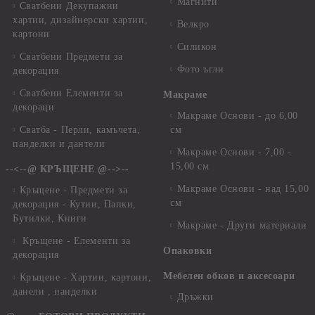
Магнити
Сватбени Декупажни
хартии, дизайнерски хартии,
Велкро
картони
Силикон
Сватбени Предмети за
Фото ъгли
декорация
Сватбени Елементи за
Макраме
декораци
Макраме Основи - до 6,00
Сватба - Перли, камъчета,
см
панделки и дантели
Макраме Основи - 7,00 -
15,00 см
--<--@ КРЪЩЕНЕ @-->--
Макраме Основи - над 15,00
Кръщене - Предмети за
см
декорация - Кутии, Папки,
Бутилки, Книги
Макраме - Други материали
Кръщене - Елементи за
Опаковки
декорация
Мебелен обков и аксесоари
Кръщене - Хартии, картони,
данели , панделки
Дръжки