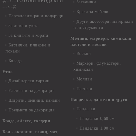
@--:---ГОТОВИ ПРОДУКТИ
Закачалки
---:--@
Крака за мебели
Персанализирани подаръци
Други аксесоари, материали
За дома и уюта
и инструменти
За книгите и хората
Моливи, маркери, химикали,
пастели и восъци
Картички, пликове и
покани
Восъци
Коледа
Маркери, флумастери,
химикали
Етно
Моливи
Дизайнерски хартии
Пастели
Елементи за декорация
Панделки, дантели и други
Ширити, шевици, канапи
Панделки
Предмети за декорация
Панделки 0,60 см
Брадс, айлетс, холдери
Панделки 1,00 см
Бои - акрилни, гланц, мат,