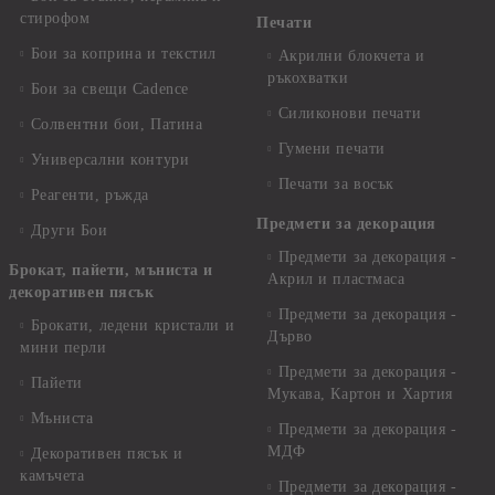
стирофом
Печати
Бои за коприна и текстил
Акрилни блокчета и
ръкохватки
Бои за свещи Cadence
Силиконови печати
Солвентни бои, Патина
Гумени печати
Универсални контури
Печати за восък
Реагенти, ръжда
Предмети за декорация
Други Бои
Предмети за декорация -
Брокат, пайети, мъниста и
Акрил и пластмаса
декоративен пясък
Предмети за декорация -
Брокати, ледени кристали и
Дърво
мини перли
Предмети за декорация -
Пайети
Мукава, Картон и Хартия
Мъниста
Предмети за декорация -
МДФ
Декоративен пясък и
камъчета
Предмети за декорация -