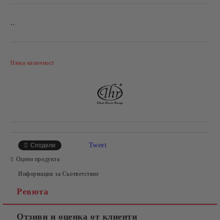
..
Добави в желани
Няма наличност
Tweet
Сподели
Оцени продукта
Информация за Съответствие
Ревюта
Отзиви и оценка от клиенти