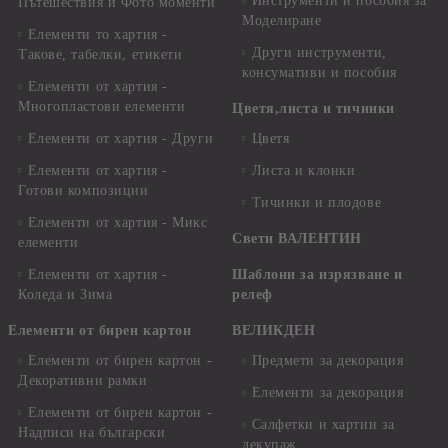
Инструменти и пособия за
Пътешествия и Фото моменти
Моделиране
Елементи то хартия -
Други инструменти,
Такове, табелки, етикети
консумативи и пособия
Елементи от хартия -
Многопластови елементи
Цветя,листа и тичинки
Елементи от хартия - Други
Цветя
Елементи от хартия -
Листа и клонки
Готови композиции
Тичинки и плодове
Елементи от хартия - Микс
Свети ВАЛЕНТИН
елементи
Елементи от хартия -
Шаблони за изрязване и
Коледа и Зима
релеф
Елементи от бирен картон
ВЕЛИКДЕН
Елементи от бирен картон -
Предмети за декорация
Декоративни рамки
Елементи за декорация
Елементи от бирен картон -
Салфетки и хартии за
Надписи на български
декупаж