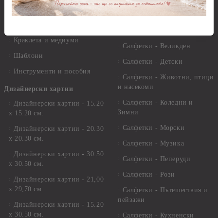
Лакове и защитни покрития
Свещи
Лепила
Салфетки
Краклета и медиуми
Салфетки - Великден
Шаблони
Салфетки - Детски
Инструменти и пособия
Салфетки - Животни, птици
и насекоми
Дизайнерски хартии
Салфетки - Коледни и
Дизайнерски хартии - 15.20
Зимни
х 15.20 см.
Салфетки - Морски
Дизайнерски хартии - 20.30
х 20.30 см.
Салфетки - Музика
Дизайнерски хартии - 30.50
Салфетки - Пеперуди
х 30.50 см.
Салфетки - Рози
Дизайнерски хартии - 21,00
х 29,70 см
Салфетки - Пътешествия и
пейзажи
Дизайнерски хартии - 15.20
x 30.50 см.
Салфетки - Кухненски