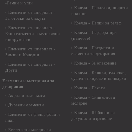
-Рамки и ъгли
Коледа - Панделки, ширити
Елементи от шперплат -
и конци
Заготовки за бижута
Коелда - Папки за релеф
Елементи от шперплат -
Коледа - Перфоратори
Етно елементи и музикални
(пънчове)
инструменти
Коледа - Предмети и
Елементи от шперплат -
елементи за декорация
Зимни и Коледни
Коледа - За опаковане
Елементи от шперплат -
Други
Коледа - Kлонки, елхички,
сушени плодове и шишарки
Елементи и материали за
декорация
Коледа - Печати
Акрил и пластмаса
Коледа - Силиконови
молдове
Дървени елементи
Коледа - Шаблони за
Елементи от филц, фоам и
декупаж и изрязване
плат
Естествени материали