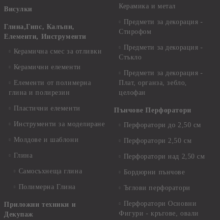
Керамика и метал
Висулки
Предмети за декорация -
Глина,Гипс, Калъпи,
Стирофом
Елементи, Инструменти
Предмети за декорация -
Керамична смес за отливки
Стъкло
Керамични елементи
Предмети за декорация -
Елементи от полимерна
Плат, органза, зебло,
глина и полирезин
целофан
Пластични елементи
Пънчове Перфоратори
Инструменти за моделиране
Перфоратори до 2,50 см
Молдове и шаблони
Перфоратори 2,50 см
Глина
Перфоратори над 2,50 см
Самосъхнеща глина
Бордюрни пънчове
Полимерна Глина
Ъглови перфоратори
Перфоратори Основни
Приложни техники и
Фигури - кръгове, овали
Декупаж