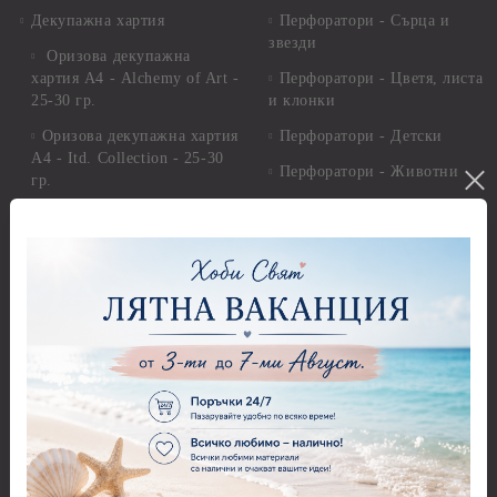
Декупажна хартия
Перфоратори - Сърца и
звезди
Оризова декупажна
хартия А4 - Alchemy of Art -
Перфоратори - Цветя, листа
25-30 гр.
и клонки
Оризова декупажна хартия
Перфоратори - Детски
А4 - Itd. Collection - 25-30
Перфоратори - Животни
гр.
Перфоратори - Коледни и
Фина оризова декупажна
Зимни
хартия Stamperia - 21 х
29.см. - 28гр.
Рисуване
Декупажна хартия - Други
Грунд и почистващи
разтвори
Антични пасти
Платна за рисуване
Вакс пасти
Стативи и поставки
Грунд, Основи, Релефни
пасти
Четки и инструменти
Варак, Шлак метал, Фолио,
Моливи, акварелни
Пантна
комплекти