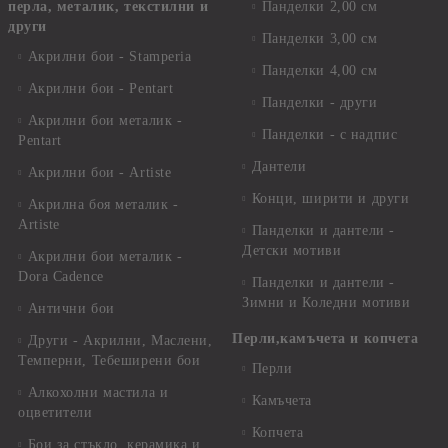
перла, металик, текстилни и
Панделки 2,00 см
други
Панделки 3,00 см
Акрилни бои - Stamperia
Панделки 4,00 см
Акрилни бои - Pentart
Панделки - други
Акрилни бои металик -
Панделки - с надпис
Pentart
Дантели
Акрилни бои - Artiste
Конци, ширити и други
Акрилна боя металик -
Artiste
Панделки и дантели -
Детски мотиви
Акрилни бои металик -
Dora Cadence
Панделки и дантели -
Зимни и Коледни мотиви
Антични бои
Перли,камъчета и копчета
Други - Акрилни, Маслени,
Темперни, Тебеширени бои
Перли
Алкохолни мастила и
Камъчета
оцветители
Копчета
Бои за стъкло, керамика и