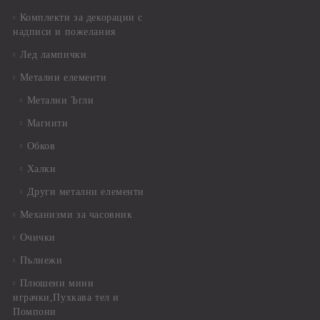
Комплекти за декорации с
надписи и пожелания
Лед лампички
Метални елементи
Метални Ъгли
Магнити
Обков
Халки
Други метални елементи
Механизми за часовник
Очички
Пълнежи
Плюшени мини
играчки,Пухкава тел и
Помпони