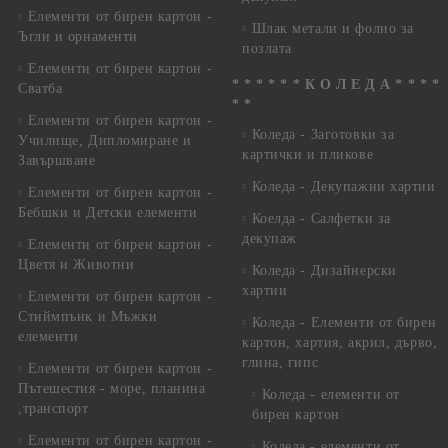
Елементи от бирен картон -
Шлак метали и фолио за
Ъгли и орнаменти
позлата
Елементи от бирен картон -
* * * * * * К О Л Е Д А * * * *
Сватба
* *
Елементи от бирен картон -
Коледа - Заготовки за
Училище, Дипломиране и
картички и пликове
Завършване
Коледа - Декупажни хартии
Елементи от бирен картон -
Бебшки и Детски елементи
Коелда - Салфетки за
декупаж
Елементи от бирен картон -
Цветя и Животни
Коледа - Дизайнерски
хартии
Елементи от бирен картон -
Стиймпънк и Мъжки
Коледа - Eлементи от бирен
елементи
картон, хартия, акрил, дърво,
глина, гипс
Елементи от бирен картон -
Пътешестия - море, планина
Коледа - елементи от
,транспорт
бирен картон
Елементи от бирен картон -
Коледа - елементи от