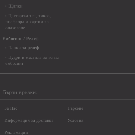
Щипки
Цветарска тел, тиксо,
пиафлора и хартии за
опаковане
Ембосинг / Релеф
Папки за релеф
Пудри и мастила за топъл
ембосинг
Бързи връзки:
За Нас
Търсене
Информация за доставка
Условия
Рекламации