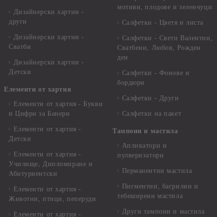
мотиви, плодове и зеленчуци
Дизайнерски хартии -
други
Салфетки - Цветя и листа
Дизайнерски хартии -
Салфетки - Свети Валентин,
Сватби
Сватбени, Любов, Рожден
ден
Дизайнерски хартии -
Детски
Салфетки - Фонове и
бордюри
Елементи от хартия
Салфетки - Други
Елементи от хартия - Букви
и Цифри за Банери
Салфетки на пакет
Елементи от хартия -
Тампони и мастила
Детски
Апликатори и
Елементи от хартия -
пулверизатори
Училище, Дипломиране и
Перманентни мастила
Абитуриентски
Пигментни, багрилни и
Елементи от хартия -
тебеширени мастила
Животни, птици, пеперуди
Други тампони и мастила
Елементи от хартия -