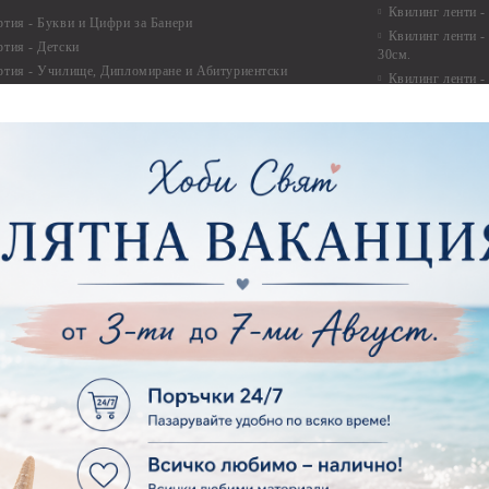
Квилинг ленти -
ртия - Букви и Цифри за Банери
Квилинг ленти -
ртия - Детски
30см.
ртия - Училище, Дипломиране и Абитуриентски
Квилинг ленти -
ртия - Животни, птици, пеперуди
Инструменти и п
ртия - Любов, Сватба, Свети Валентин
квилинг
ртия - Дантели, бордюри, ъгли
Комплекти за д
ртия - Рамки
ртия - Цветя, листа и клони
Лепила и лепящ
ртия - За Жени
Лепила
ртия - За Мъже
Лепящи ленти
ртия - Морски
3D Повдигащи к
ртия - Къщи, Врати, Прозорци, Огради, Фенери
ленти
ртия - Пътешествия и Фото моменти
Магнити
тия - Такове, табелки, етикети
Велкро
ртия - Многопластови елементи
Силикон
ртия - Други
Фото ъгли
ртия - Готови композиции
Макраме
ртия - Микс елементи
ртия - Коледа и Зима
Макраме Основи 
Макраме Основи 