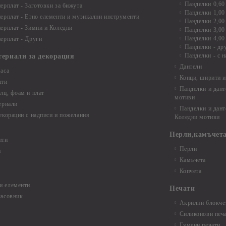
Панделки 0,60
ерплат - Заготовки за бижута
Панделки 1,00
ерплат - Етно елементи и музикални инструменти
Панделки 2,00
ерплат - Зимни и Коледни
Панделки 3,00
Панделки 4,00
ерплат - Други
Панделки - др
Панделки - с н
териали за декорация
Дантели
аса
Конци, ширити и
нти
Панделки и дант
лц, фоам и плат
мотиви
ериали
Панделки и дант
екорации с надписи и пожелания
Коледни мотиви
Перли,камъчета
нти
Перли
и
Камъчета
Копчета
и елементи
Печати
часовник
Акрилни блокчет
Силиконови печ
Гумени печати