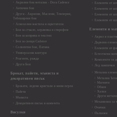
Акрилни бои металик - Dora Cadence
Елементи от шп
Антични бои
Елементи от шп
Други - Акрилни, Маслени, Темперни,
Елементи от шп
Тебеширени бои
Елементи от шп
Алкохолни мастила и оцветители
Елементи и ма
Бои за стъкло, керамика и стирофом
Бои за коприна и текстил
Акрил и пластм
Бои за свещи Cadence
Дървени елеме
Солвентни бои, Патина
Елементи от фи
Универсални контури
Естествени мат
Реагенти, ръжда
Комплекти за д
Други Бои
Лед лампички
Метални елеме
Брокат, пайети, мъниста и
Метални Ъгл
декоративен пясък
Магнити
Брокати, ледени кристали и мини перли
Обков
Халки
Пайети
Други металн
Мъниста
Механизми за 
Декоративен пясък и камъчета
Очички
Висулки
Пълнежи