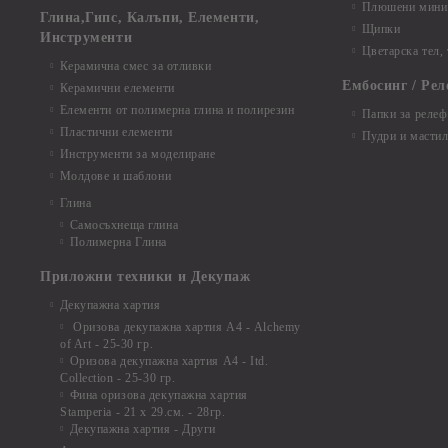
Плюшени мини 
Глина,Гипс, Калъпи, Елементи,
Щипки
Инструменти
Цветарска тел,
Керамична смес за отливки
Ембосинг / Рел
Керамични елементи
Елементи от полимерна глина и полирезин
Папки за релеф
Пластични елементи
Пудри и мастил
Инструменти за моделиране
Молдове и шаблони
Глина
Самосъхнеща глина
Полимерна Глина
Приложни техники и Декупаж
Декупажна хартия
Оризова декупажна хартия А4 - Alchemy
of Art - 25-30 гр.
Оризова декупажна хартия А4 - Itd.
Collection - 25-30 гр.
Фина оризова декупажна хартия
Stamperia - 21 х 29.см. - 28гр.
Декупажна хартия - Други