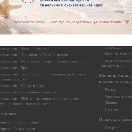
ирен картон
Макраме Основи 
рен картон - Декоративни рамки
Макраме - Друг
рен картон - Надписи на български
Опаковки
рен картон - Ъгли и орнаменти
рен картон - Сватба
Мебелен обков 
рен картон - Училище, Дипломиране и Завършване
Дръжки
рен картон - Бебшки и Детски елементи
Закачалки
рен картон - Цветя и Животни
Крака за мебели
рен картон - Стиймпънк и Мъжки елементи
Други аксесоари
рен картон - Пътешестия - море, планина ,транспорт
инструменти
рен картон - Други
рен картон - За миниатюри, дълбоки рамки, бебешки
Моливи, маркер
лоадиращи кутии
пастели и восъ
рен картон - Коледа и Зима
Восъци
рен картон - Тематични комплекти
Маркери, флума
рен картон - Шейкър заготовки от бирен картон за
Моливи
буми, ръчно израбоени проекти
Пастели
перплат
Панделки, дант
ерплат - Букви и цифри
Панделки
ерплат -Рамки и ъгли