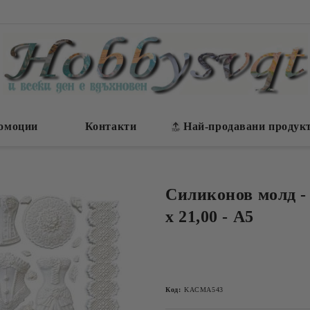
омоции
Контакти
Най-продавани продук
Силиконов молд - C
х 21,00 - А5
Код:
KACMA543