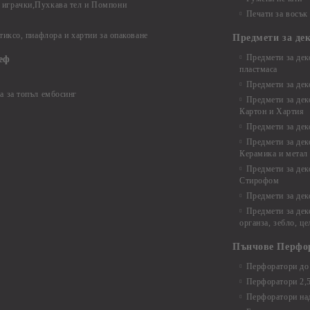
играчки,Пухкава тел и Помпони
Печати за восък
 тиксо, пиафлора и хартии за опаковане
Предмети за де
Предмети за дек
еф
пластмаса
Предмети за дек
а за топъл ембосинг
Предмети за дек
Картон и Хартия
Предмети за де
Предмети за дек
Керамика и метал
Предмети за дек
Стирофом
Предмети за дек
Предмети за дек
органза, зебло, ц
Пънчове Перфо
Перфоратори до 
Перфоратори 2,
Перфоратори над