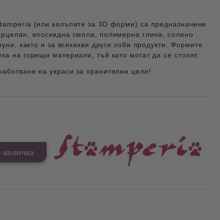
tamperia (или калъпите за 3D форми) са предназначени
орцелан, епоскидна смола, полимерна глина, солено
пуни, както и за всякакви други хоби продукти. Формите
ка на горещи материали, тъй като могат да се стопят.
работване на украси за хранителни цели!
Добави в желани