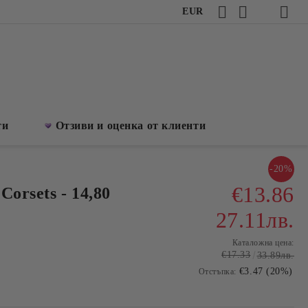
EUR
ти
Отзиви и оценка от клиенти
-20%
€13.86
orsets - 14,80
27.11лв.
Каталожна цена:
€17.33
33.89лв.
€3.47 (20%)
Отстъпка: