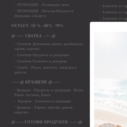
ПРОМОЦИИ - Полимерна глина
Елементи от ха
ПРОМОЦИИ - Метални Висулки за
Елементи от ха
Декорация и Бижута
Елементи от ха
Елементи от ха
OUTLET -50 % -60% -70%
Елементи от ха
@-->-- СВАТБА --<--@
Елементи от ха
Елементи от ха
Сватбени Декупажни хартии, дизайнерски
хартии, картони
Елементи от ха
Сватбени Предмети за декорация
Елементи от ха
Сватбени Елементи за декораци
Елементи от ха
Сватба - Перли, камъчета, панделки и
Елементи от ха
дантели
Елементи от ха
Елементи от ха
--<--@ КРЪЩЕНЕ @-->--
Елементи то хар
Кръщене - Предмети за декорация - Кутии,
Елементи от ха
Папки, Бутилки, Книги
Елементи от ха
Кръщене - Елементи за декорация
Елементи от ха
Кръщене - Хартии, картони, данели ,
Елементи от ха
панделки
Елементи от ха
@--:---ГОТОВИ ПРОДУКТИ ---:--@