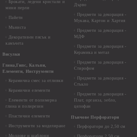
Брокати, ледени кристали и
Дърво
мини перли
Предмети за декорация -
Пайети
Мукава, Картон и Хартия
Мъниста
Предмети за декорация -
МДФ
Декоративен пясък и
камъчета
Предмети за декорация -
Керамика и метал
Висулки
Предмети за декорация -
Глина,Гипс, Калъпи,
Стирофом
Елементи, Инструменти
Предмети за декорация -
Керамична смес за отливки
Стъкло
Керамични елементи
Предмети за декорация -
Елементи от полимерна
Плат, органза, зебло,
глина и полирезин
целофан
Пластични елементи
Пънчове Перфоратори
Инструменти за моделиране
Перфоратори до 2,50 см
Молдове и шаблони
Перфоратори 2,50 см