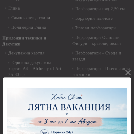
Глина
Перфоратори над 2,50 см
Самосъхнеща глина
Бордюрни пънчове
Полимерна Глина
Ъглови перфоратори
Перфоратори Основни
Приложни техники и
Фигури - кръгове, овали
Декупаж
Декупажна хартия
Перфоратори - Сърца и
звезди
Оризова декупажна
хартия А4 - Alchemy of Art -
Перфоратори - Цветя, листа
25-30 гр.
и клонки
Оризова декупажна хартия
Перфоратори - Детски
А4 - Itd. Collection - 25-30
Перфоратори - Животни
гр.
Перфоратори - Коледни и
Фина оризова декупажна
Зимни
хартия Stamperia - 21 х
29.см. - 28гр.
Рисуване
Декупажна хартия - Други
Грунд и почистващи