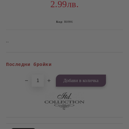
2.99лв.
Код:
R0996
..
Добави в желани
Последни бройки