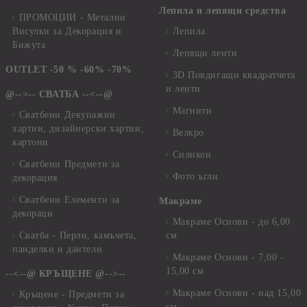
Лепила и лепящи средства
ПРОМОЦИИ - Метални
Висулки за Декорация и
Лепила
Бижута
Лепящи ленти
OUTLET -50 % -60% -70%
3D Повдигащи квадратчета
и ленти
@-->-- СВАТБА --<--@
Магнити
Сватбени Декупажни
хартии, дизайнерски хартии,
Велкро
картони
Силикон
Сватбени Предмети за
Фото ъгли
декорация
Сватбени Елементи за
Макраме
декораци
Макраме Основи - до 6,00
Сватба - Перли, камъчета,
см
панделки и дантели
Макраме Основи - 7,00 -
15,00 см
--<--@ КРЪЩЕНЕ @-->--
Макраме Основи - над 15,00
Кръщене - Предмети за
см