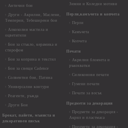
Зимни и Коледни мотиви
Антични бои
Перли,камъчета и копчета
Други - Акрилни, Маслени,
Темперни, Тебеширени бои
Перли
Алкохолни мастила и
Камъчета
оцветители
Копчета
Бои за стъкло, керамика и
стирофом
Печати
Бои за коприна и текстил
Акрилни блокчета и
ръкохватки
Бои за свещи Cadence
Силиконови печати
Солвентни бои, Патина
Гумени печати
Универсални контури
Печати за восък
Реагенти, ръжда
Предмети за декорация
Други Бои
Предмети за декорация -
Брокат, пайети, мъниста и
Акрил и пластмаса
декоративен пясък
Предмети за декорация -