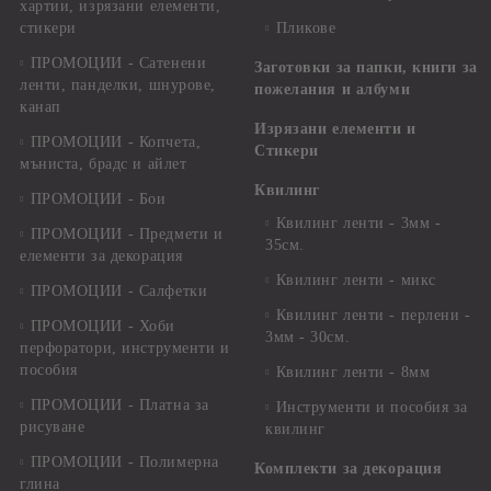
хартии, изрязани елементи,
стикери
Пликове
ПРОМОЦИИ - Сатенени
Заготовки за папки, книги за
ленти, панделки, шнурове,
пожелания и албуми
канап
Изрязани елементи и
ПРОМОЦИИ - Копчета,
Стикери
мъниста, брадс и айлет
Квилинг
ПРОМОЦИИ - Бои
Квилинг ленти - 3мм -
ПРОМОЦИИ - Предмети и
35см.
елементи за декорация
Квилинг ленти - микс
ПРОМОЦИИ - Салфетки
Квилинг ленти - перлени -
ПРОМОЦИИ - Хоби
3мм - 30см.
перфоратори, инструменти и
пособия
Квилинг ленти - 8мм
ПРОМОЦИИ - Платна за
Инструменти и пособия за
рисуване
квилинг
ПРОМОЦИИ - Полимерна
Комплекти за декорация
глина