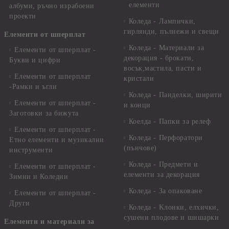
елементи
албуми, ръчно израбоени
проекти
Коледа - Лампички,
гирлянди, пълнежи и свещи
Елементи от шперплат
Коледа - Материали за
Елементи от шперплат -
декорация - брокати,
Букви и цифри
восък,мастила, пасти и
Елементи от шперплат
кристали
-Рамки и ъгли
Коледа - Панделки, ширити
Елементи от шперплат -
и конци
Заготовки за бижута
Коелда - Папки за релеф
Елементи от шперплат -
Коледа - Перфоратори
Етно елементи и музикални
(пънчове)
инструменти
Коледа - Предмети и
Елементи от шперплат -
елементи за декорация
Зимни и Коледни
Коледа - За опаковане
Елементи от шперплат -
Други
Коледа - Kлонки, елхички,
сушени плодове и шишарки
Елементи и материали за