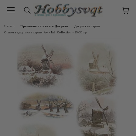
Начало
Приложни техники и Декупаж
Декупажна хартия
Оризова декупажна хартия А4 - Itd. Collection - 25-30 гр.