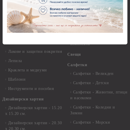
разтвори
Антични пасти
Платна за рисуване
Вакс пасти
Стативи и поставки
Грунд, Основи, Релефни
пасти
Четки и инструменти
Варак, Шлак метал, Фолио,
Моливи, акварелни
Пантна
комплекти
Лакове и защитни покрития
Свещи
Лепила
Салфетки
Краклета и медиуми
Салфетки - Великден
Шаблони
Салфетки - Детски
Инструменти и пособия
Салфетки - Животни, птици
и насекоми
Дизайнерски хартии
Салфетки - Коледни и
Дизайнерски хартии - 15.20
Зимни
х 15.20 см.
Салфетки - Морски
Дизайнерски хартии - 20.30
х 20.30 см.