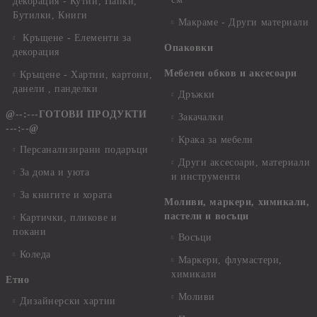
декорация - Кутии, Папки,
Бутилки, Книги
Макраме - Други материали
Кръщене - Елементи за
Опаковки
декорация
Мебелен обков и аксесоари
Кръщене - Хартии, картони,
данели , панделки
Дръжки
@--:---ГОТОВИ ПРОДУКТИ
Закачалки
---:--@
Крака за мебели
Персанализирани подаръци
Други аксесоари, материали
За дома и уюта
и инструменти
За книгите и хората
Моливи, маркери, химикали,
пастели и восъци
Картички, пликове и
покани
Восъци
Коледа
Маркери, флумастери,
химикали
Етно
Моливи
Дизайнерски хартии