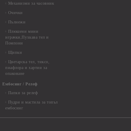
Механизми за часовник
Очички
Пълнежи
Плюшени мини
играчки,Пухкава тел и
Помпони
Щипки
Цветарска тел, тиксо,
пиафлора и хартии за
опаковане
Ембосинг / Релеф
Папки за релеф
Пудри и мастила за топъл
ембосинг