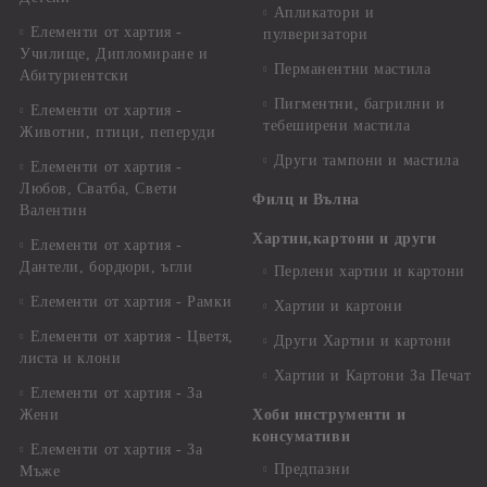
Апликатори и
Елементи от хартия -
пулверизатори
Училище, Дипломиране и
Перманентни мастила
Абитуриентски
Пигментни, багрилни и
Елементи от хартия -
тебеширени мастила
Животни, птици, пеперуди
Други тампони и мастила
Елементи от хартия -
Любов, Сватба, Свети
Филц и Вълна
Валентин
Хартии,картони и други
Елементи от хартия -
Дантели, бордюри, ъгли
Перлени хартии и картони
Елементи от хартия - Рамки
Хартии и картони
Елементи от хартия - Цветя,
Други Хартии и картони
листа и клони
Хартии и Картони За Печат
Елементи от хартия - За
Жени
Хоби инструменти и
консумативи
Елементи от хартия - За
Предпазни
Мъже