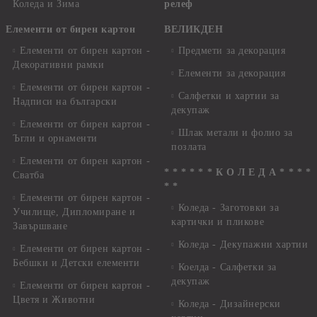
Коледа и Зима
релеф
Елементи от бирен картон
ВЕЛИКДЕН
Елементи от бирен картон -
Предмети за декорация
Декоративни рамки
Елементи за декорация
Елементи от бирен картон -
Салфетки и хартии за
Надписи на български
декупаж
Елементи от бирен картон -
Шлак метали и фолио за
Ъгли и орнаменти
позлата
Елементи от бирен картон -
* * * * * * К О Л Е Д А * * * *
Сватба
* *
Елементи от бирен картон -
Коледа - Заготовки за
Училище, Дипломиране и
картички и пликове
Завършване
Коледа - Декупажни хартии
Елементи от бирен картон -
Бебшки и Детски елементи
Коелда - Салфетки за
декупаж
Елементи от бирен картон -
Цветя и Животни
Коледа - Дизайнерски