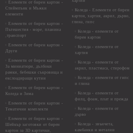
хартии
Елементи от бирен картон -
Стиймпънк и Мъжки
Коледа - Eлементи от бирен
елементи
картон, хартия, акрил, дърво,
глина, гипс
Елементи от бирен картон -
Пътешестия - море, планина
Коледа - елементи от
,транспорт
бирен картон
Елементи от бирен картон -
Коледа - елементи от
Други
хартия
Елементи от бирен картон -
Коледа - елементи от
За миниатюри, дълбоки
акрил, пластмаса, стирофом
рамки, бебешки съкровища и
Коледа - елементи от гипс
екслоадиращи кутии
и глина
Елементи от бирен картон -
Коледа - елементи от
Коледа и Зима
филц, фоам, плат и прежда
Елементи от бирен картон -
Коледа - елементи от
Тематични комплекти
дърво
Елементи от бирен картон -
Коледа - звънчета,
Шейкър заготовки от бирен
камбанки и метални
картон за 3D картички,