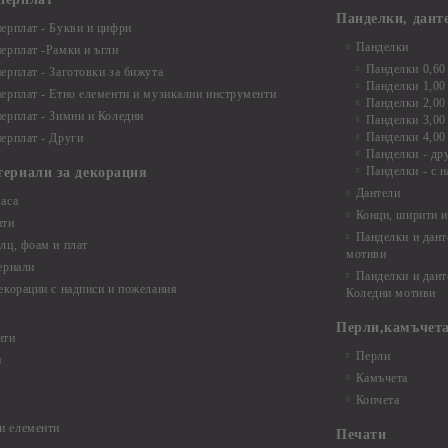
Панделки, дант
ерплат - Букви и цифри
Панделки
ерплат -Рамки и ъгли
Панделки 0,60
ерплат - Заготовки за бижута
Панделки 1,00
ерплат - Етно елементи и музикални инструменти
Панделки 2,00
ерплат - Зимни и Коледни
Панделки 3,00
Панделки 4,00
ерплат - Други
Панделки - др
Панделки - с н
териали за декорация
Дантели
аса
Конци, ширити и
нти
Панделки и дант
лц, фоам и плат
мотиви
ериали
Панделки и дант
екорации с надписи и пожелания
Коледни мотиви
Перли,камъчета
нти
Перли
и
Камъчета
Копчета
и елементи
Печати