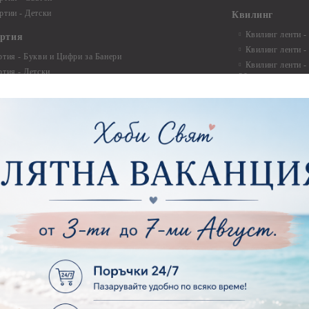
ртии - Детски
Квилинг
Квилинг ленти -
артия
Квилинг ленти -
ртия - Букви и Цифри за Банери
Квилинг ленти -
ртия - Детски
30см.
ртия - Училище, Дипломиране и Абитуриентски
Квилинг ленти -
ртия - Животни, птици, пеперуди
Инструменти и п
ртия - Любов, Сватба, Свети Валентин
квилинг
ртия - Дантели, бордюри, ъгли
Комплекти за д
ртия - Рамки
ртия - Цветя, листа и клони
Лепила и лепящ
ртия - За Жени
Лепила
ртия - За Мъже
Лепящи ленти
ртия - Морски
3D Повдигащи к
ртия - Къщи, Врати, Прозорци, Огради, Фенери
ленти
ртия - Пътешествия и Фото моменти
Магнити
тия - Такове, табелки, етикети
Велкро
ртия - Многопластови елементи
Силикон
ртия - Други
Фото ъгли
ртия - Готови композиции