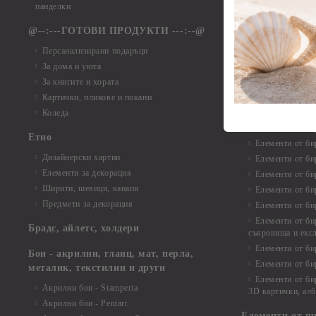
Елементи от ха
панделки
Елементи от ха
@--:---ГОТОВИ ПРОДУКТИ ---:--@
Елементи от б
Персанализирани подаръци
Елементи от би
За дома и уюта
Елементи от би
За книгите и хората
Елементи от би
Картички, пликове и покани
Елементи от би
Коледа
Елементи от би
Етно
Елементи от би
Дизайнерски хартии
Елементи от би
Елементи за декорация
Елементи от би
Ширити, шевици, канапи
Елементи от би
Предмети за декорация
Елементи от би
Елементи от би
Брадс, айлетс, холдери
съкровища и екс
Елементи от би
Бои - акрилни, гланц, мат, перла,
Елементи от би
металик, текстилни и други
Елементи от би
Акрилни бои - Stamperia
3D картички, ал
Акрилни бои - Pentart
Елементи от ш