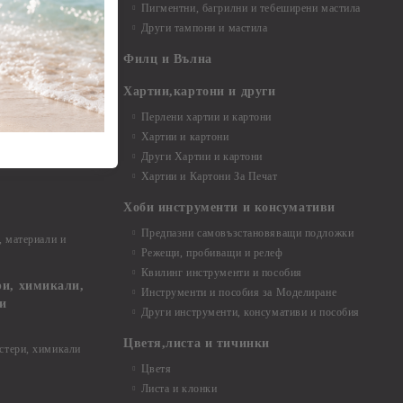
Пигментни, багрилни и тебеширени мастила
Други тампони и мастила
- до 6,00 см
- 7,00 - 15,00 см
Филц и Вълна
- над 15,00 см
и материали
Хартии,картони и други
Перлени хартии и картони
Хартии и картони
и аксесоари
Други Хартии и картони
Хартии и Картони За Печат
Хоби инструменти и консумативи
Предпазни самовъзстановяващи подложки
, материали и
Режещи, пробиващи и релеф
Квилинг инструменти и пособия
и, химикали,
Инструменти и пособия за Моделиране
ци
Други инструменти, консумативи и пособия
Цветя,листа и тичинки
стери, химикали
Цветя
Листа и клонки