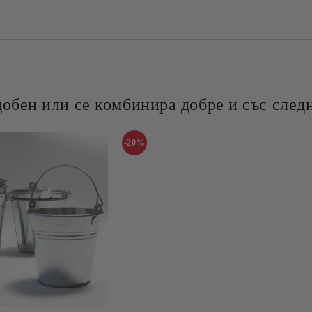
добен или се комбинира добре и със следн
-20%