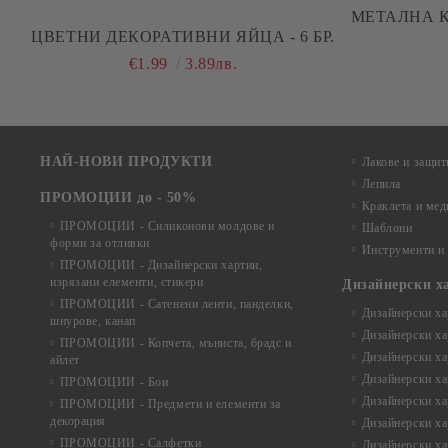
МЕТАЛНА К
ЦВЕТНИ ДЕКОРАТИВНИ ЯЙЦА - 6 БР.
€1.99
3.89лв.
НАЙ-НОВИ ПРОДУКТИ
Лакове и защит
Лепила
ПРОМОЦИИ до - 50%
Краклета и ме
ПРОМОЦИИ - Силиконови молдове и
Шаблони
форми за отливки
Инструменти и
ПРОМОЦИИ - Дизайнерски хартии,
изрязани елементи, стикери
Дизайнерски х
ПРОМОЦИИ - Сатенени ленти, панделки,
Дизайнерски хар
шнурове, канап
Дизайнерски хар
ПРОМОЦИИ - Копчета, мъниста, брадс и
Дизайнерски хар
айлет
Дизайнерски ха
ПРОМОЦИИ - Бои
Дизайнерски хар
ПРОМОЦИИ - Предмети и елементи за
декорация
Дизайнерски ха
ПРОМОЦИИ - Салфетки
Дизайнерски ха