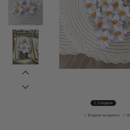
Prev
Next
Сподели
Изпрати на приятел
О