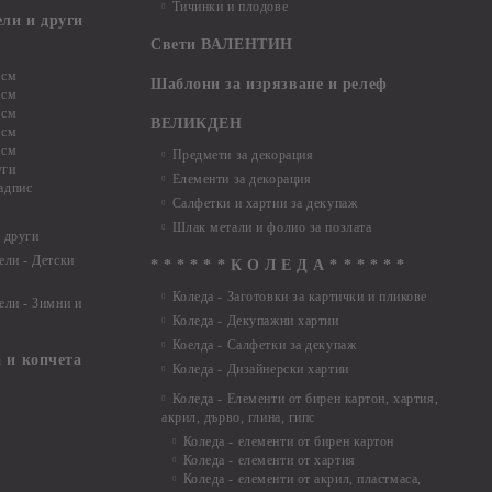
Тичинки и плодове
ели и други
Свети ВАЛЕНТИН
 см
Шаблони за изрязване и релеф
 см
 см
ВЕЛИКДЕН
 см
 см
Предмети за декорация
уги
Елементи за декорация
адпис
Салфетки и хартии за декупаж
Шлак метали и фолио за позлата
 други
ели - Детски
* * * * * * К О Л Е Д А * * * * * *
Коледа - Заготовки за картички и пликове
ели - Зимни и
Коледа - Декупажни хартии
Коелда - Салфетки за декупаж
 и копчета
Коледа - Дизайнерски хартии
Коледа - Eлементи от бирен картон, хартия,
акрил, дърво, глина, гипс
Коледа - елементи от бирен картон
Коледа - елементи от хартия
Коледа - елементи от акрил, пластмаса,