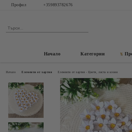
Профил
+359893782676
Начало
Категории
Пр
Начало
Елементи от хартия
Елементи от хартия - Цветя, листа и клони