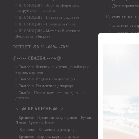
ПРОМОЦИИ - Хоби перфоратори,
Дизайнерски ха
инструменти и пособия
Елементи от х
ПРОМОЦИИ - Платна за рисуване
ПРОМОЦИИ - Полимерна глина
Елементи от ха
ПРОМОЦИИ - Метални Висулки за
Елементи от ха
Декорация и Бижута
Елементи от ха
Елементи от ха
OUTLET -50 % -60% -70%
Елементи от ха
@-->-- СВАТБА --<--@
Елементи от ха
Елементи от ха
Сватбени Декупажни хартии, дизайнерски
хартии, картони
Елементи от ха
Сватбени Предмети за декорация
Елементи от ха
Сватбени Елементи за декораци
Елементи от ха
Сватба - Перли, камъчета, панделки и
Елементи от ха
дантели
Елементи от ха
Елементи от ха
--<--@ КРЪЩЕНЕ @-->--
Елементи то хар
Кръщене - Предмети за декорация - Кутии,
Елементи от ха
Папки, Бутилки, Книги
Елементи от ха
Кръщене - Елементи за декорация
Елементи от ха
Кръщене - Хартии, картони, данели ,