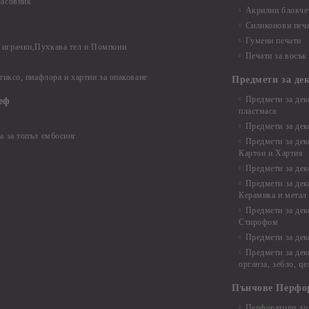
часовник
Акрилни блокчет
Силиконови печ
Гумени печати
играчки,Пухкава тел и Помпони
Печати за восък
 тиксо, пиафлора и хартии за опаковане
Предмети за де
Предмети за дек
еф
пластмаса
Предмети за дек
а за топъл ембосинг
Предмети за дек
Картон и Хартия
Предмети за де
Предмети за дек
Керамика и метал
Предмети за дек
Стирофом
Предмети за дек
Предмети за дек
органза, зебло, ц
Пънчове Перфо
Перфоратори до 