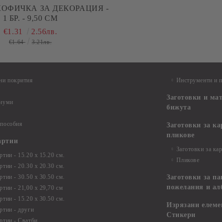
ОФИЧКА ЗА ДЕКОРАЦИЯ -
1 БР. - 9,50 СМ
€1.31
2.56лв.
€1.64
3.21лв.
ни покрития
Инструменти и 
Заготовки и ма
диуми
бижута
 пособия
Заготовки за к
пликове
артии
Заготовки за ка
тии - 15.20 х 15.20 см.
Пликове
тии - 20.30 х 20.30 см.
тии - 30.50 х 30.50 см.
Заготовки за па
пожелания и ал
ртии - 21,00 х 29,70 см
тии - 15.20 x 30.50 см.
Изрязани елеме
ртии - други
Стикери
ртии - Сватби