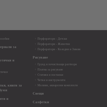
пособия
Перфоратори - Детски
Перфоратори - Животни
териали за
Перфоратори - Коледни и Зимни
Рисуване
артички и
Грунд и почистващи разтвори
Платна за рисуване
ртички
Стативи и поставки
Четки и инструменти
пки, книги за
Моливи, акварелни комплекти
буми
Свещи
нти и
Салфетки