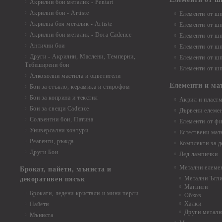
Акрилни бои металик - Pentart
Акрилни бои - Artiste
Елементи от шп
Акрилна боя металик - Artiste
Елементи от шп
Акрилни бои металик - Dora Cadence
Елементи от шп
Антични бои
Елементи от шп
Други - Акрилни, Маслени, Темперни,
Елементи от шп
Тебеширени бои
Елементи от шп
Алкохолни мастила и оцветители
Елементи и ма
Бои за стъкло, керамика и стирофом
Бои за коприна и текстил
Акрил и пластм
Бои за свещи Cadence
Дървени елеме
Солвентни бои, Патина
Елементи от фи
Универсални контури
Естествени мат
Реагенти, ръжда
Комплекти за д
Други Бои
Лед лампички
Метални елеме
Брокат, пайети, мъниста и
Метални Ъгл
декоративен пясък
Магнити
Брокати, ледени кристали и мини перли
Обков
Халки
Пайети
Други металн
Мъниста