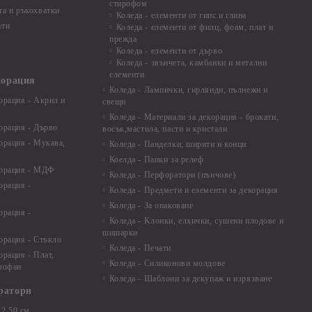
стирофом
а и ръкохватки
Коледа - елементи от гипс и глина
ати
Коледа - елементи от филц, фоам, плат и
прежда
Коледа - елементи от дърво
Коледа - звънчета, камбанки и метални
елементи
корация
Коледа - Лампички, гирлянди, пълнежи и
орация - Акрил и
свещи
Коледа - Материали за декорация - брокати,
орация - Дърво
восък,мастила, пасти и кристали
орация - Мукава,
Коледа - Панделки, ширити и конци
Коелда - Папки за релеф
корация - МДФ
Коледа - Перфоратори (пънчове)
орация -
Коледа - Предмети и елементи за декорация
Коледа - За опаковане
орация -
Коледа - Kлонки, елхички, сушени плодове и
шишарки
орация - Стъкло
Коледа - Печати
орация - Плат,
Коледа - Силиконови молдове
елофан
Коледа - Шаблони за декупаж и изрязване
ратори
2,50 см