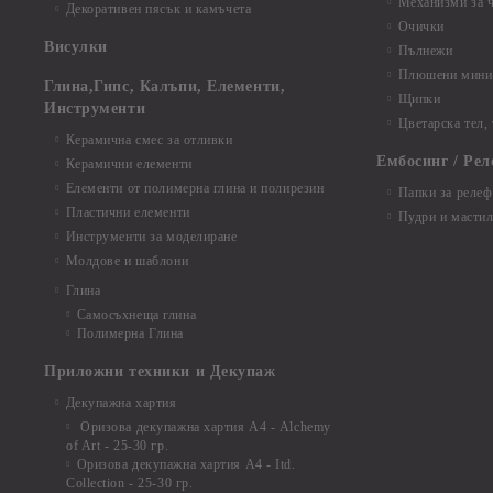
Механизми за 
Декоративен пясък и камъчета
Очички
Висулки
Пълнежи
Плюшени мини 
Глина,Гипс, Калъпи, Елементи,
Щипки
Инструменти
Цветарска тел,
Керамична смес за отливки
Ембосинг / Рел
Керамични елементи
Елементи от полимерна глина и полирезин
Папки за релеф
Пластични елементи
Пудри и мастил
Инструменти за моделиране
Молдове и шаблони
Глина
Самосъхнеща глина
Полимерна Глина
Приложни техники и Декупаж
Декупажна хартия
Оризова декупажна хартия А4 - Alchemy
of Art - 25-30 гр.
Оризова декупажна хартия А4 - Itd.
Collection - 25-30 гр.