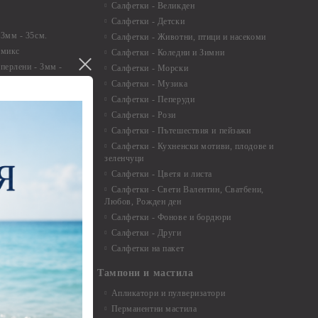
Салфетки - Великден
Салфетки - Детски
 3мм - 35см.
Салфетки - Животни, птици и насекоми
 микс
Салфетки - Коледни и Зимни
 перлени - 3мм -
Салфетки - Морски
Салфетки - Музика
 8мм
Салфетки - Пеперуди
особия за
Салфетки - Рози
Салфетки - Пътешествия и пейзажи
екорация
Салфетки - Кухненски мотиви, плодове и
зеленчуци
и средства
Салфетки - Цветя и листа
Салфетки - Свети Валентин, Сватбени,
Любов, Рожден ден
Салфетки - Фонове и бордюри
вадратчета и
Салфетки - Други
Салфетки на пакет
Тампони и мастила
Апликатори и пулверизатори
Перманентни мастила