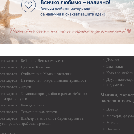
Макраме
ртия - Микс елементи
ртия - Коледа и Зима
Макраме Основи 
Макраме Основи 
ирен картон
Макраме Основи 
рен картон - Декоративни рамки
Макраме - Друг
рен картон - Надписи на български
Опаковки
рен картон - Ъгли и орнаменти
рен картон - Сватба
Мебелен обков 
рен картон - Училище, Дипломиране и Завършване
Дръжки
рен картон - Бебшки и Детски елементи
Закачалки
рен картон - Цветя и Животни
Крака за мебели
рен картон - Стиймпънк и Мъжки елементи
Други аксесоари
рен картон - Пътешестия - море, планина ,транспорт
инструменти
рен картон - Други
рен картон - За миниатюри, дълбоки рамки, бебешки
Моливи, маркер
лоадиращи кутии
пастели и восъ
рен картон - Коледа и Зима
Восъци
рен картон - Тематични комплекти
Маркери, флума
рен картон - Шейкър заготовки от бирен картон за
Моливи
буми, ръчно израбоени проекти
Пастели
перплат