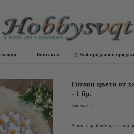
омоции
Контакти
Най-продавани продук
Готови цветя от х
- 1 бр.
Код:
ХЕ26440
Ръчно изработени, готови ц