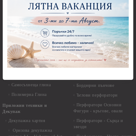
Елементи, Инструменти
Предмети за декорация -
Керамична смес за отливки
Стъкло
Керамични елементи
Предмети за декорация -
Елементи от полимерна
Плат, органза, зебло,
глина и полирезин
целофан
Пластични елементи
Пънчове Перфоратори
Инструменти за моделиране
Перфоратори до 2,50 см
Молдове и шаблони
Перфоратори 2,50 см
Глина
Перфоратори над 2,50 см
Самосъхнеща глина
Бордюрни пънчове
Полимерна Глина
Ъглови перфоратори
Перфоратори Основни
Приложни техники и
Фигури - кръгове, овали
Декупаж
Декупажна хартия
Перфоратори - Сърца и
звезди
Оризова декупажна