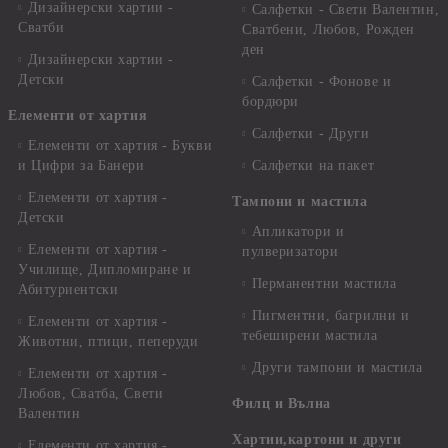
Дизайнерски хартии -
Салфетки - Свети Валентин,
Сватби
Сватбени, Любов, Рожден
ден
Дизайнерски хартии -
Детски
Салфетки - Фонове и
бордюри
Елементи от хартия
Салфетки - Други
Елементи от хартия - Букви
и Цифри за Банери
Салфетки на пакет
Елементи от хартия -
Тампони и мастила
Детски
Апликатори и
Елементи от хартия -
пулверизатори
Училище, Дипломиране и
Перманентни мастила
Абитуриентски
Пигментни, багрилни и
Елементи от хартия -
тебеширени мастила
Животни, птици, пеперуди
Други тампони и мастила
Елементи от хартия -
Любов, Сватба, Свети
Филц и Вълна
Валентин
Хартии,картони и други
Елементи от хартия -