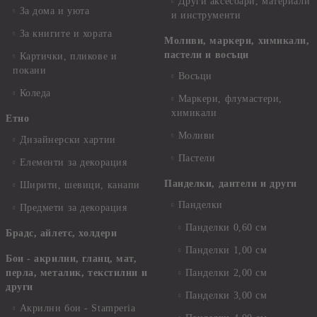
Други аксесоари, материали
За дома и уюта
и инструменти
За книгите и хората
Моливи, маркери, химикали,
пастели и восъци
Картички, пликове и
покани
Восъци
Коледа
Маркери, флумастери,
химикали
Етно
Моливи
Дизайнерски хартии
Пастели
Елементи за декорация
Панделки, дантели и други
Ширити, шевици, канапи
Панделки
Предмети за декорация
Панделки 0,60 см
Брадс, айлетс, холдери
Панделки 1,00 см
Бои - акрилни, гланц, мат,
перла, металик, текстилни и
Панделки 2,00 см
други
Панделки 3,00 см
Акрилни бои - Stamperia