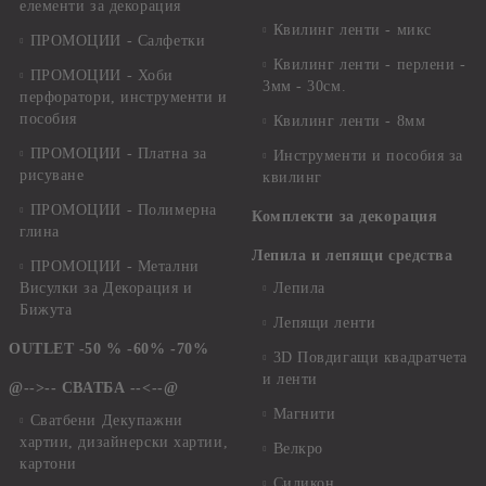
елементи за декорация
Квилинг ленти - микс
ПРОМОЦИИ - Салфетки
Квилинг ленти - перлени -
ПРОМОЦИИ - Хоби
3мм - 30см.
перфоратори, инструменти и
пособия
Квилинг ленти - 8мм
ПРОМОЦИИ - Платна за
Инструменти и пособия за
рисуване
квилинг
ПРОМОЦИИ - Полимерна
Комплекти за декорация
глина
Лепила и лепящи средства
ПРОМОЦИИ - Метални
Висулки за Декорация и
Лепила
Бижута
Лепящи ленти
OUTLET -50 % -60% -70%
3D Повдигащи квадратчета
и ленти
@-->-- СВАТБА --<--@
Магнити
Сватбени Декупажни
хартии, дизайнерски хартии,
Велкро
картони
Силикон