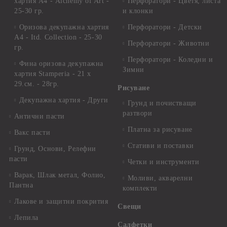
хартия А4 - Alchemy of Art -
Перфоратори - Цветя, листа
25-30 гр.
и клонки
Оризова декупажна хартия
Перфоратори - Детски
А4 - Itd. Collection - 25-30
Перфоратори - Животни
гр.
Перфоратори - Коледни и
Фина оризова декупажна
Зимни
хартия Stamperia - 21 х
29.см. - 28гр.
Рисуване
Декупажна хартия - Други
Грунд и почистващи
разтвори
Антични пасти
Платна за рисуване
Вакс пасти
Стативи и поставки
Грунд, Основи, Релефни
пасти
Четки и инструменти
Варак, Шлак метал, Фолио,
Моливи, акварелни
Пантна
комплекти
Лакове и защитни покрития
Свещи
Лепила
Салфетки