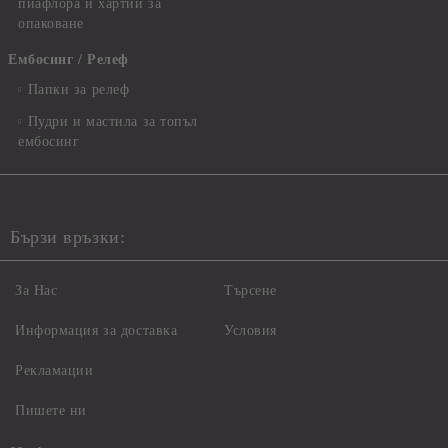
пиафлора и хартии за
опаковане
Ембосинг / Релеф
Папки за релеф
Пудри и мастила за топъл
ембосинг
Бързи връзки:
За Нас
Търсене
Информация за доставка
Условия
Рекламации
Пишете ни