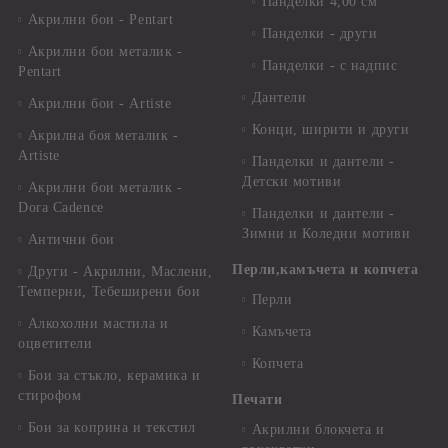
Панделки 4,00 см
Акрилни бои - Pentart
Панделки - други
Акрилни бои металик -
Панделки - с надпис
Pentart
Дантели
Акрилни бои - Artiste
Конци, ширити и други
Акрилна боя металик -
Artiste
Панделки и дантели -
Детски мотиви
Акрилни бои металик -
Dora Cadence
Панделки и дантели -
Зимни и Коледни мотиви
Антични бои
Перли,камъчета и копчета
Други - Акрилни, Маслени,
Темперни, Тебеширени бои
Перли
Алкохолни мастила и
Камъчета
оцветители
Копчета
Бои за стъкло, керамика и
стирофом
Печати
Бои за коприна и текстил
Акрилни блокчета и