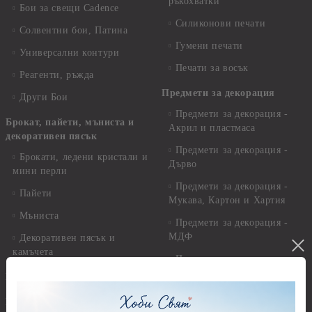
ръкохватки
Бои за свещи Cadence
Силиконови печати
Солвентни бои, Патина
Гумени печати
Универсални контури
Печати за восък
Реагенти, ръжда
Предмети за декорация
Други Бои
Предмети за декорация -
Брокат, пайети, мъниста и
Акрил и пластмаса
декоративен пясък
Предмети за декорация -
Брокати, ледени кристали и
Дърво
мини перли
Предмети за декорация -
Пайети
Мукава, Картон и Хартия
Мъниста
Предмети за декорация -
МДФ
Декоративен пясък и
камъчета
Предмети за декорация -
Керамика и метал
Висулки
Предмети за декорация -
Глина,Гипс, Калъпи,
Стирофом