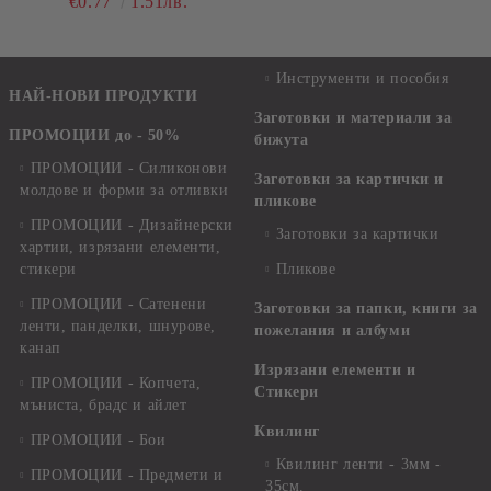
€0.77
1.51лв.
Инструменти и пособия
НАЙ-НОВИ ПРОДУКТИ
Заготовки и материали за
ПРОМОЦИИ до - 50%
бижута
ПРОМОЦИИ - Силиконови
Заготовки за картички и
молдове и форми за отливки
пликове
ПРОМОЦИИ - Дизайнерски
Заготовки за картички
хартии, изрязани елементи,
стикери
Пликове
ПРОМОЦИИ - Сатенени
Заготовки за папки, книги за
ленти, панделки, шнурове,
пожелания и албуми
канап
Изрязани елементи и
ПРОМОЦИИ - Копчета,
Стикери
мъниста, брадс и айлет
Квилинг
ПРОМОЦИИ - Бои
Квилинг ленти - 3мм -
ПРОМОЦИИ - Предмети и
35см.