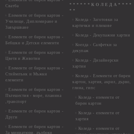
* * * * * * К О Л Е Д А * * * *
Сватба
* *
Елементи от бирен картон -
Коледа - Заготовки за
Училище, Дипломиране и
картички и пликове
Завършване
Коледа - Декупажни хартии
Елементи от бирен картон -
Бебшки и Детски елементи
Коелда - Салфетки за
декупаж
Елементи от бирен картон -
Цветя и Животни
Коледа - Дизайнерски
хартии
Елементи от бирен картон -
Стиймпънк и Мъжки
Коледа - Eлементи от бирен
елементи
картон, хартия, акрил, дърво,
глина, гипс
Елементи от бирен картон -
Пътешестия - море, планина
Коледа - елементи от
,транспорт
бирен картон
Елементи от бирен картон -
Коледа - елементи от
Други
хартия
Елементи от бирен картон -
Коледа - елементи от
За миниатюри, дълбоки