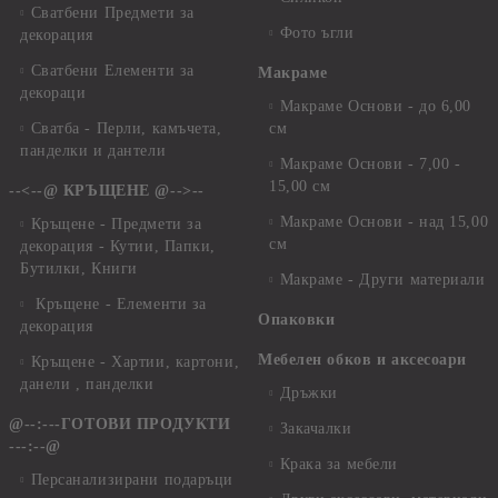
Сватбени Предмети за
Фото ъгли
декорация
Сватбени Елементи за
Макраме
декораци
Макраме Основи - до 6,00
Сватба - Перли, камъчета,
см
панделки и дантели
Макраме Основи - 7,00 -
15,00 см
--<--@ КРЪЩЕНЕ @-->--
Макраме Основи - над 15,00
Кръщене - Предмети за
см
декорация - Кутии, Папки,
Бутилки, Книги
Макраме - Други материали
Кръщене - Елементи за
Опаковки
декорация
Мебелен обков и аксесоари
Кръщене - Хартии, картони,
данели , панделки
Дръжки
@--:---ГОТОВИ ПРОДУКТИ
Закачалки
---:--@
Крака за мебели
Персанализирани подаръци