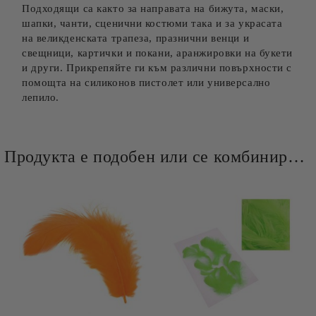
Подходящи са както за направата на бижута, маски,
шапки, чанти, сценични костюми така и за украсата
на великденската трапеза, празнични венци и
свещници, картички и покани, аранжировки на букети
и други. Прикрепяйте ги към различни повърхности с
помощта на силиконов пистолет или универсално
лепило.
Продукта е подобен или се комбинира добре и със следните продукти :