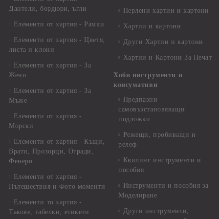
Дантели, бордюри, ъгли
Перлени хартии и картони
Елементи от хартия - Рамки
Хартии и картони
Елементи от хартия - Цветя,
Други Хартии и картони
листа и клони
Хартии и Картони За Печат
Елементи от хартия - За
Жени
Хоби инструменти и
консумативи
Елементи от хартия - За
Предпазни
Мъже
самовъзстановяващи
Елементи от хартия -
подложки
Морски
Режещи, пробиващи и
Елементи от хартия - Къщи,
релеф
Врати, Прозорци, Огради,
Квилинг инструменти и
Фенери
пособия
Елементи от хартия -
Инструменти и пособия за
Пътешествия и Фото моменти
Моделиране
Елементи то хартия -
Други инструменти,
Такове, табелки, етикети