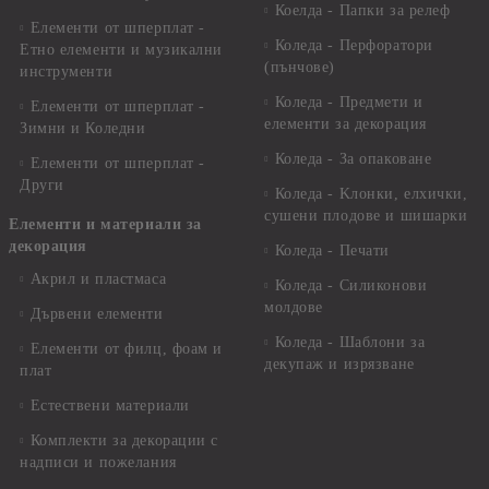
Коелда - Папки за релеф
Елементи от шперплат -
Коледа - Перфоратори
Етно елементи и музикални
(пънчове)
инструменти
Коледа - Предмети и
Елементи от шперплат -
елементи за декорация
Зимни и Коледни
Коледа - За опаковане
Елементи от шперплат -
Други
Коледа - Kлонки, елхички,
сушени плодове и шишарки
Елементи и материали за
декорация
Коледа - Печати
Акрил и пластмаса
Коледа - Силиконови
молдове
Дървени елементи
Коледа - Шаблони за
Елементи от филц, фоам и
декупаж и изрязване
плат
Естествени материали
Комплекти за декорации с
надписи и пожелания