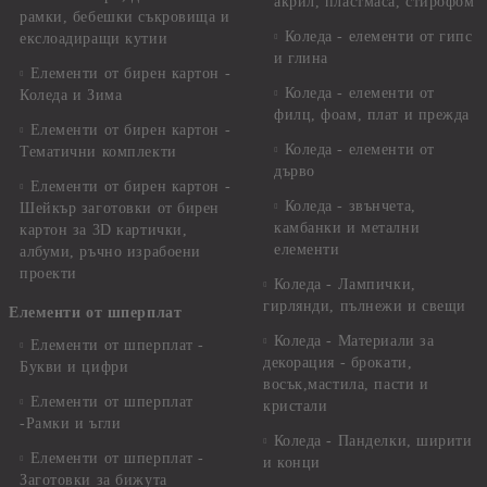
акрил, пластмаса, стирофом
рамки, бебешки съкровища и
Коледа - елементи от гипс
екслоадиращи кутии
и глина
Елементи от бирен картон -
Коледа - елементи от
Коледа и Зима
филц, фоам, плат и прежда
Елементи от бирен картон -
Коледа - елементи от
Тематични комплекти
дърво
Елементи от бирен картон -
Коледа - звънчета,
Шейкър заготовки от бирен
камбанки и метални
картон за 3D картички,
елементи
албуми, ръчно израбоени
проекти
Коледа - Лампички,
гирлянди, пълнежи и свещи
Елементи от шперплат
Коледа - Материали за
Елементи от шперплат -
декорация - брокати,
Букви и цифри
восък,мастила, пасти и
Елементи от шперплат
кристали
-Рамки и ъгли
Коледа - Панделки, ширити
Елементи от шперплат -
и конци
Заготовки за бижута