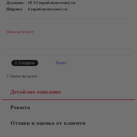
Дължина:
10 /13 (приблизително)
см.
Ширина:
4 (приблизително)
см.
Добави в желани
Няма наличност
Tweet
Сподели
Оцени продукта
Детайлно описание
Ревюта
Отзиви и оценка от клиенти