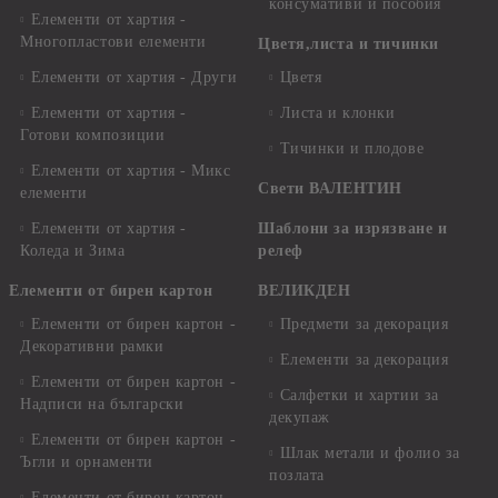
консумативи и пособия
Елементи от хартия -
Многопластови елементи
Цветя,листа и тичинки
Елементи от хартия - Други
Цветя
Елементи от хартия -
Листа и клонки
Готови композиции
Тичинки и плодове
Елементи от хартия - Микс
Свети ВАЛЕНТИН
елементи
Елементи от хартия -
Шаблони за изрязване и
Коледа и Зима
релеф
Елементи от бирен картон
ВЕЛИКДЕН
Елементи от бирен картон -
Предмети за декорация
Декоративни рамки
Елементи за декорация
Елементи от бирен картон -
Салфетки и хартии за
Надписи на български
декупаж
Елементи от бирен картон -
Шлак метали и фолио за
Ъгли и орнаменти
позлата
Елементи от бирен картон -