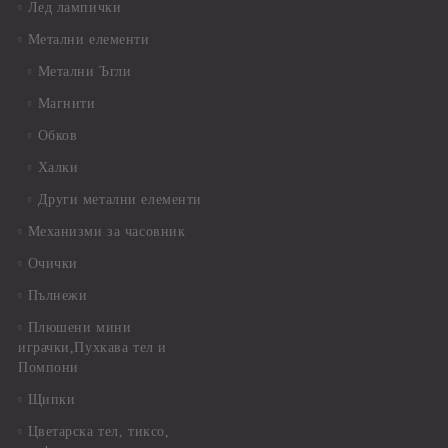
Лед лампички
Метални елементи
Метални Ъгли
Магнити
Обков
Халки
Други метални елементи
Механизми за часовник
Очички
Пълнежи
Плюшени мини
играчки,Пухкава тел и
Помпони
Щипки
Цветарска тел, тиксо,