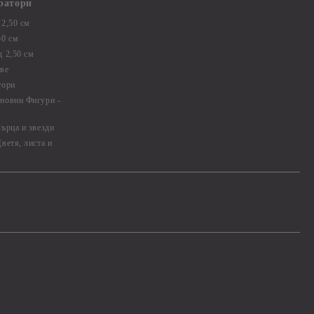
ратори
2,50 см
50 см
 2,50 см
ве
тори
новни Фигури -
ърца и звезди
ветя, листа и