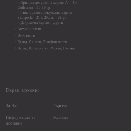
Оризова декупажна хартия А4 - Itd.
Collection - 25-30 гр.
Фина оризова декупажна хартия
Stamperia - 21 х 29.см. - 28гр.
Декупажна хартия - Други
Антични пасти
Вакс пасти
Грунд, Основи, Релефни пасти
Варак, Шлак метал, Фолио, Пантна
Бързи връзки:
За Нас
Търсене
Информация за
Условия
доставка