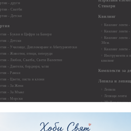
Изрязани елеме
ртии - други
Стикери
ртии - Сватби
ртии - Детски
Квилинг
Квилинг ленти -
артия
Квилинг ленти -
ртия - Букви и Цифри за Банери
Квилинг ленти -
ртия - Детски
30см.
ртия - Училище, Дипломиране и Абитуриентски
Квилинг ленти -
ртия - Животни, птици, пеперуди
Инструменти и п
ртия - Любов, Сватба, Свети Валентин
квилинг
ртия - Дантели, бордюри, ъгли
Комплекти за д
ртия - Рамки
ртия - Цветя, листа и клони
Лепила и лепящ
ртия - За Жени
Лепила
ртия - За Мъже
Лепящи ленти
ртия - Морски
3D Повдигащи к
ртия - Къщи, Врати, Прозорци, Огради, Фенери
ленти
ртия - Пътешествия и Фото моменти
Магнити
тия - Такове, табелки, етикети
Велкро
ртия - Многопластови елементи
Силикон
ртия - Други