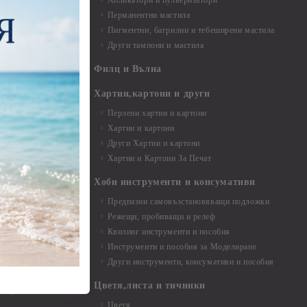
Апликатори и пулверизатори
Перманентни мастила
Пигментни, багрилни и тебеширени мастила
Други тампони и мастила
- до 6,00 см
- 7,00 - 15,00 см
Филц и Вълна
- над 15,00 см
и материали
Хартии,картони и други
Перлени хартии и картони
Хартии и картони
и аксесоари
Други Хартии и картони
Хартии и Картони За Печат
Хоби инструменти и консумативи
Предпазни самовъзстановяващи подложки
, материали и
Режещи, пробиващи и релеф
Квилинг инструменти и пособия
и, химикали,
Инструменти и пособия за Моделиране
ци
Други инструменти, консумативи и пособия
Цветя,листа и тичинки
стери, химикали
Цветя