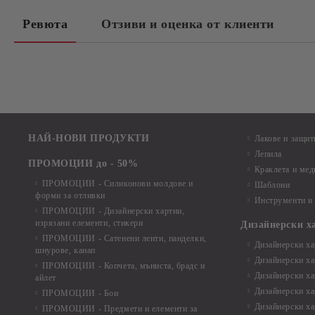
Ревюта
Отзиви и оценка от клиенти
НАЙ-НОВИ ПРОДУКТИ
Лакове и защит
Лепила
ПРОМОЦИИ до - 50%
Краклета и ме
ПРОМОЦИИ - Силиконови молдове и
Шаблони
форми за отливки
Инструменти и
ПРОМОЦИИ - Дизайнерски хартии,
изрязани елементи, стикери
Дизайнерски х
ПРОМОЦИИ - Сатенени ленти, панделки,
Дизайнерски хар
шнурове, канап
Дизайнерски хар
ПРОМОЦИИ - Копчета, мъниста, брадс и
Дизайнерски хар
айлет
Дизайнерски ха
ПРОМОЦИИ - Бои
Дизайнерски хар
ПРОМОЦИИ - Предмети и елементи за