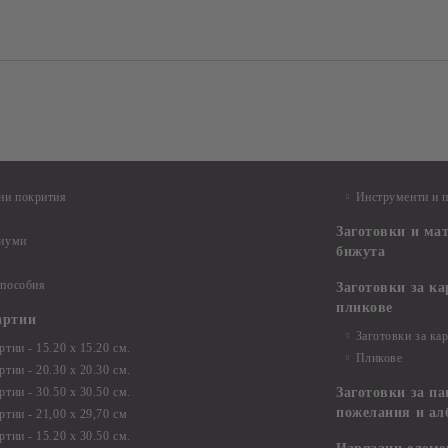
ни покрития
Инструменти и 
Заготовки и ма
диуми
бижута
 пособия
Заготовки за к
пликове
артии
Заготовки за ка
тии - 15.20 х 15.20 см.
Пликове
тии - 20.30 х 20.30 см.
тии - 30.50 х 30.50 см.
Заготовки за па
пожелания и ал
ртии - 21,00 х 29,70 см
тии - 15.20 x 30.50 см.