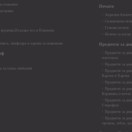
и елементи
Печати
часовник
Акрилни блокчет
Силиконови печ
Гумени печати
играчки,Пухкава тел и Помпони
Печати за восък
 тиксо, пиафлора и хартии за опаковане
Предмети за де
Предмети за дек
еф
пластмаса
Предмети за дек
а за топъл ембосинг
Предмети за дек
Картон и Хартия
Предмети за де
Предмети за дек
Керамика и метал
Предмети за дек
Стирофом
Предмети за дек
Предмети за дек
органза, зебло, ц