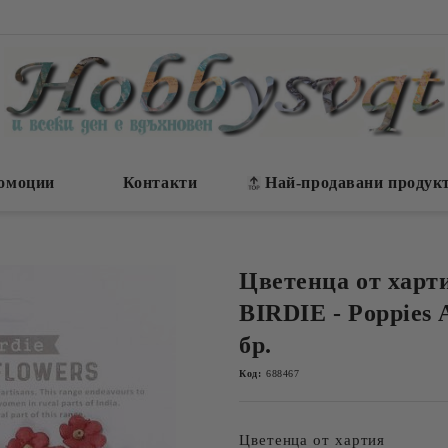
омоции
Контакти
Най-продавани продук
Цветенца от харт
BIRDIE - Poppies A
бр.
Код:
688467
Цветенца от хартия