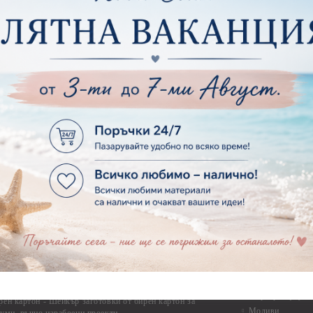
Фото ъгли
ртия - Готови композиции
Макраме
ртия - Микс елементи
ртия - Коледа и Зима
Макраме Основи 
Макраме Основи 
ирен картон
Макраме Основи 
рен картон - Декоративни рамки
Макраме - Друг
рен картон - Надписи на български
Опаковки
рен картон - Ъгли и орнаменти
рен картон - Сватба
Мебелен обков 
рен картон - Училище, Дипломиране и Завършване
Дръжки
рен картон - Бебшки и Детски елементи
Закачалки
рен картон - Цветя и Животни
Крака за мебели
рен картон - Стиймпънк и Мъжки елементи
Други аксесоари
рен картон - Пътешестия - море, планина ,транспорт
инструменти
рен картон - Други
рен картон - За миниатюри, дълбоки рамки, бебешки
Моливи, маркер
лоадиращи кутии
пастели и восъ
рен картон - Коледа и Зима
Восъци
рен картон - Тематични комплекти
Маркери, флума
рен картон - Шейкър заготовки от бирен картон за
Моливи