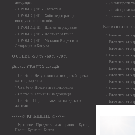
декорация
Дизайнерски ха
ПРОМОЦИИ - Салфетки
Дизайнерски ха
ПРОМОЦИИ - Хоби перфоратори,
Дизайнерски ха
инструменти и пособия
Елементи от х
ПРОМОЦИИ - Платна за рисуване
ПРОМОЦИИ - Полимерна глина
Елементи от ха
ПРОМОЦИИ - Метални Висулки за
Елементи от ха
Декорация и Бижута
Елементи от ха
Елементи от ха
OUTLET -50 % -60% -70%
Елементи от ха
@-->-- СВАТБА --<--@
Елементи от ха
Елементи от ха
Сватбени Декупажни хартии, дизайнерски
хартии, картони
Елементи от ха
Сватбени Предмети за декорация
Елементи от ха
Сватбени Елементи за декораци
Елементи от ха
Сватба - Перли, камъчета, панделки и
Елементи от ха
дантели
Елементи от ха
Елементи от ха
--<--@ КРЪЩЕНЕ @-->--
Елементи то хар
Кръщене - Предмети за декорация - Кутии,
Елементи от ха
Папки, Бутилки, Книги
Елементи от ха