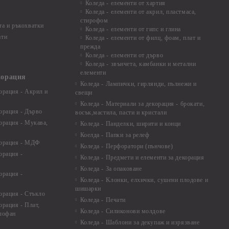
Коледа - елементи от хартия
Коледа - елементи от акрил, пластмаса,
стирофом
а и ръкохватки
Коледа - елементи от гипс и глина
ати
Коледа - елементи от филц, фоам, плат и
прежда
Коледа - елементи от дърво
Коледа - звънчета, камбанки и метални
елементи
корация
Коледа - Лампички, гирлянди, пълнежи и
орация - Акрил и
свещи
Коледа - Материали за декорация - брокати,
орация - Дърво
восък,мастила, пасти и кристали
орация - Мукава,
Коледа - Панделки, ширити и конци
Коелда - Папки за релеф
корация - МДФ
Коледа - Перфоратори (пънчове)
орация -
Коледа - Предмети и елементи за декорация
Коледа - За опаковане
орация -
Коледа - Kлонки, елхички, сушени плодове и
шишарки
орация - Стъкло
Коледа - Печати
орация - Плат,
Коледа - Силиконови молдове
елофан
Коледа - Шаблони за декупаж и изрязване