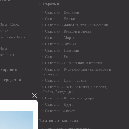
нти и
Салфетки
Салфетки - Великден
Салфетки - Детски
 3мм - 35см.
Салфетки - Животни, птици и насекоми
 микс
Салфетки - Коледни и Зимни
 перлени - 3мм -
Салфетки - Морски
Салфетки - Музика
 8мм
Салфетки - Пеперуди
особия за
Салфетки - Рози
Салфетки - Пътешествия и пейзажи
екорация
Салфетки - Кухненски мотиви, плодове и
зеленчуци
и средства
Салфетки - Цветя и листа
Салфетки - Свети Валентин, Сватбени,
Любов, Рожден ден
Салфетки - Фонове и бордюри
вадратчета и
Салфетки - Други
Салфетки на пакет
Тампони и мастила