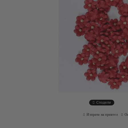
Сподели
Изпрати на приятел
О