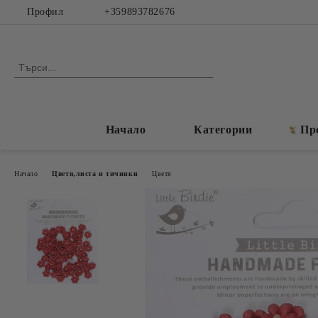
Профил
+359893782676
Начало
Категории
Пр
Начало
Цветя,листа и тичинки
Цветя