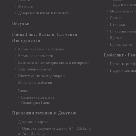
Други металн
Мъниста
Механизми за 
Декоративен пясък и камъчета
Очички
Висулки
Пълнежи
Плюшени мини 
Глина,Гипс, Калъпи, Елементи,
Щипки
Инструменти
Цветарска тел,
Керамична смес за отливки
Ембосинг / Рел
Керамични елементи
Елементи от полимерна глина и полирезин
Папки за релеф
Пластични елементи
Пудри и мастил
Инструменти за моделиране
Молдове и шаблони
Глина
Самосъхнеща глина
Полимерна Глина
Приложни техники и Декупаж
Декупажна хартия
Оризова декупажна хартия А4 - Alchemy
of Art - 25-30 гр.