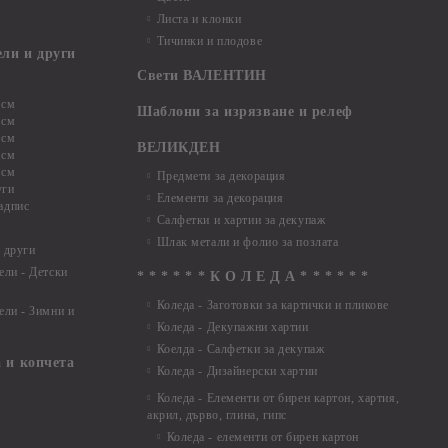
Листа и клонки
Тичинки и плодове
ели и други
Свети ВАЛЕНТИН
 см
Шаблони за изрязване и релеф
 см
 см
ВЕЛИКДЕН
 см
 см
Предмети за декорация
уги
Елементи за декорация
адпис
Салфетки и хартии за декупаж
Шлак метали и фолио за позлата
 други
ели - Детски
* * * * * * К О Л Е Д А * * * * * *
Коледа - Заготовки за картички и пликове
ели - Зимни и
Коледа - Декупажни хартии
Коелда - Салфетки за декупаж
 и копчета
Коледа - Дизайнерски хартии
Коледа - Eлементи от бирен картон, хартия,
акрил, дърво, глина, гипс
Коледа - елементи от бирен картон