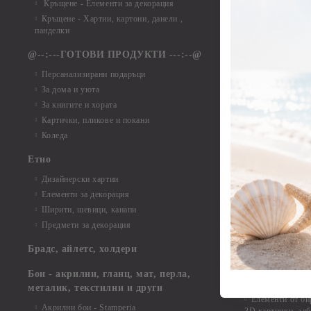
Кръщене - Елементи за декорация
Елементи от ха
Кръщене - Хартии, картони, данели ,
Елементи от ха
панделки
Елементи от ха
@--:---ГОТОВИ ПРОДУКТИ ---:--@
Елементи от б
Персанализирани подаръци
Елементи от би
За дома и уюта
Елементи от би
За книгите и хората
Елементи от би
Картички, пликове и покани
Елементи от би
Коледа
Елементи от би
Етно
Елементи от би
Дизайнерски хартии
Елементи от би
Елементи за декорация
Елементи от би
Ширити, шевици, канапи
Елементи от би
Предмети за декорация
Елементи от би
Елементи от би
Брадс, айлетс, холдери
съкровища и екс
Елементи от би
Бои - акрилни, гланц, мат, перла,
Елементи от би
металик, текстилни и други
Елементи от би
Акрилни бои - Stamperia