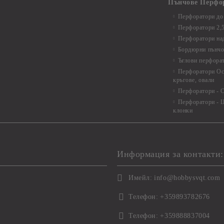
Пънчове Перфо
Перфоратори до 
Перфоратори 2,
Перфоратори над
Бордюрни пънчо
Ъглови перфора
Перфоратори Ос
кръгове, овали
Перфоратори - С
Перфоратори - Ц
клонки
Информация за контакти:
Имейл:
info@hobbysvqt.com
Телефон:
+359893782676
Телефон:
+359888837004