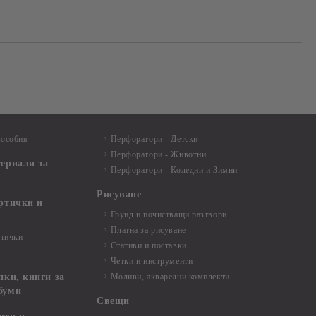
пособия
Перфоратори - Детски
Перфоратори - Животни
териали за
Перфоратори - Коледни и Зимни
Рисуване
артички и
Грунд и почистващи разтвори
Платна за рисуване
ртички
Стативи и поставки
Четки и инструменти
пки, книги за
Моливи, акварелни комплекти
буми
Свещи