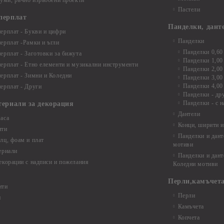
буми, ръчно израбоени проекти
Пастели
перплат
Панделки, дант
ерплат - Букви и цифри
Панделки
ерплат -Рамки и ъгли
Панделки 0,60
ерплат - Заготовки за бижута
Панделки 1,00
ерплат - Етно елементи и музикални инструменти
Панделки 2,00
ерплат - Зимни и Коледни
Панделки 3,00
Панделки 4,00
ерплат - Други
Панделки - др
Панделки - с н
териали за декорация
Дантели
аса
Конци, ширити и
нти
Панделки и дант
лц, фоам и плат
мотиви
ериали
Панделки и дант
екорации с надписи и пожелания
Коледни мотиви
Перли,камъчета
нти
Перли
и
Камъчета
Копчета