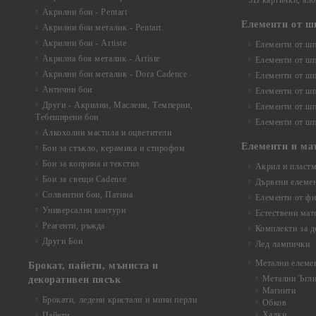
3D картички, ал
Акрилни бои - Pentart
Елементи от ш
Акрилни бои металик - Pentart
Акрилни бои - Artiste
Елементи от шп
Акрилна боя металик - Artiste
Елементи от шп
Акрилни бои металик - Dora Cadence
Елементи от шп
Антични бои
Елементи от шп
Други - Акрилни, Маслени, Темперни,
Елементи от шп
Тебеширени бои
Елементи от шп
Алкохолни мастила и оцветители
Елементи и ма
Бои за стъкло, керамика и стирофом
Бои за коприна и текстил
Акрил и пластм
Бои за свещи Cadence
Дървени елеме
Солвентни бои, Патина
Елементи от фи
Универсални контури
Естествени мат
Реагенти, ръжда
Комплекти за д
Други Бои
Лед лампички
Метални елеме
Брокат, пайети, мъниста и
Метални Ъгл
декоративен пясък
Магнити
Брокати, ледени кристали и мини перли
Обков
Халки
Пайети