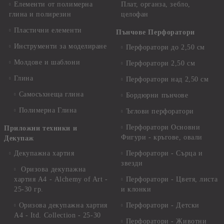
Елементи от полимерна
Плат, органза, зебло,
глина и полирезин
целофан
Пластични елементи
Пънчове Перфоратори
Инструменти за моделиране
Перфоратори до 2,50 см
Молдове и шаблони
Перфоратори 2,50 см
Глина
Перфоратори над 2,50 см
Самосъхнеща глина
Бордюрни пънчове
Полимерна Глина
Ъглови перфоратори
Перфоратори Основни
Приложни техники и
Фигури - кръгове, овали
Декупаж
Декупажна хартия
Перфоратори - Сърца и
звезди
Оризова декупажна
хартия А4 - Alchemy of Art -
Перфоратори - Цветя, листа
25-30 гр.
и клонки
Оризова декупажна хартия
Перфоратори - Детски
А4 - Itd. Collection - 25-30
Перфоратори - Животни