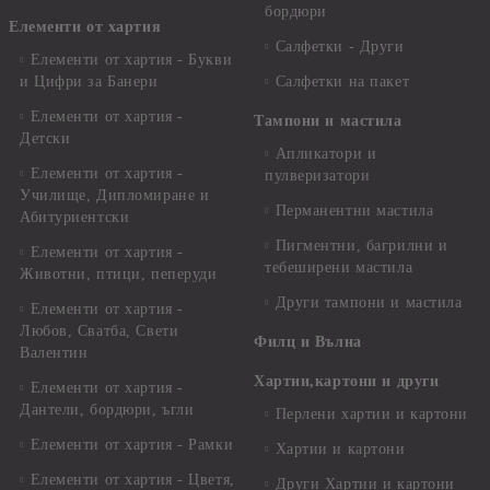
бордюри
Елементи от хартия
Салфетки - Други
Елементи от хартия - Букви
и Цифри за Банери
Салфетки на пакет
Елементи от хартия -
Тампони и мастила
Детски
Апликатори и
Елементи от хартия -
пулверизатори
Училище, Дипломиране и
Перманентни мастила
Абитуриентски
Пигментни, багрилни и
Елементи от хартия -
тебеширени мастила
Животни, птици, пеперуди
Други тампони и мастила
Елементи от хартия -
Любов, Сватба, Свети
Филц и Вълна
Валентин
Хартии,картони и други
Елементи от хартия -
Дантели, бордюри, ъгли
Перлени хартии и картони
Елементи от хартия - Рамки
Хартии и картони
Елементи от хартия - Цветя,
Други Хартии и картони