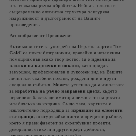
и за всякаква ръчна обработка. Нейната плътна и
същевременно елегантна структура осигурява
издръжливост и дълготрайност на Вашите
произведения.
Разнообразие от Приложения
Възможностите за употреба на Перлена хартия "
Ice
Gold
" са почти безгранични, правейки я незаменим
помощник във всяко творчество. Тя е
идеална за
вложки на картички и покани
, като придава
завършен, професионален и луксозен вид на Вашите
лични или сватбени покани, рождени дни и други
специални събития. Можете успешно да я използвате
за
изработка на ръчно направени цветя
, където
перленият блясък ще имитира нежността на росата
или блясъка на коприна. Също така, хартията е
изключително подходяща за
изрязване на елементи
със щанци
, осигурявайки чисти и прецизни ръбове,
което я прави фаворит за скрапбукинг проекти,
декорации, етикети и други крафт дейности,
изискващи внимание към детайла.