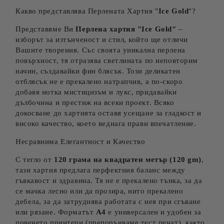
Какво представлява Перлената Хартия "
Ice
Gold
"?
Представяме Ви
Перлена хартия "Ice
Gold
"
–
изборът за изтънченост и стил, който ще отличи
Вашите творения. Със своята уникална перлена
повърхност, тя отразява светлината по неповторим
начин, създавайки фин блясък. Този деликатен
отблясък не е прекалено натрапчив, а по-скоро
добавя нотка мистицизъм и лукс, придавайки
дълбочина и престиж на всеки проект. Всяко
докосване до хартията оставя усещане за гладкост и
високо качество, което веднага прави впечатление.
Несравнима Елегантност и Качество
С тегло от
120 грама на квадратен метър (120 gm)
,
тази хартия предлага перфектния баланс между
гъвкавост и здравина. Тя не е прекалено тънка, за да
се мачка лесно или да прозира, нито прекалено
дебела, за да затруднява работата с нея при сгъване
или рязане. Форматът
А4
е универсален и удобен за
повечето принтери (препоръчваме тест печат), както