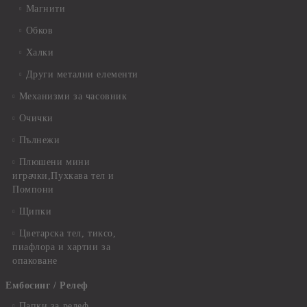
Магнити
Обков
Халки
Други метални елементи
Механизми за часовник
Очички
Пълнежи
Плюшени мини
играчки,Пухкава тел и
Помпони
Щипки
Цветарска тел, тиксо,
пиафлора и хартии за
опаковане
Ембосинг / Релеф
Папки за релеф