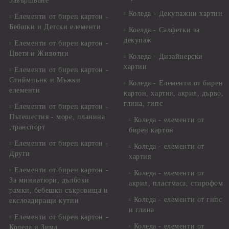
Завършване
Коледа - Декупажни хартии
Елементи от бирен картон -
Бебшки и Детски елементи
Коелда - Салфетки за
декупаж
Елементи от бирен картон -
Цветя и Животни
Коледа - Дизайнерски
хартии
Елементи от бирен картон -
Стиймпънк и Мъжки
Коледа - Eлементи от бирен
елементи
картон, хартия, акрил, дърво,
глина, гипс
Елементи от бирен картон -
Пътешестия - море, планина
Коледа - елементи от
,транспорт
бирен картон
Елементи от бирен картон -
Коледа - елементи от
Други
хартия
Елементи от бирен картон -
Коледа - елементи от
За миниатюри, дълбоки
акрил, пластмаса, стирофом
рамки, бебешки съкровища и
Коледа - елементи от гипс
екслоадиращи кутии
и глина
Елементи от бирен картон -
Коледа - елементи от
Коледа и Зима