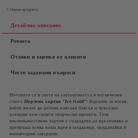
Оцени продукта
Детайлно описание
Ревюта
Отзиви и оценка от клиенти
Често задавани въпроси
Потопете се в света на елегантността и изтънчения
стил с
Перлена хартия "Ice
Gold
"
! Идеална за всеки,
който желае да добави изискан блясък и луксозно
усещане към своите творчески проекти. Тази
висококачествена хартия е създадена да вдъхновява и
превръща всяка ваша идея в шедьовър, придавайки ѝ
неповторим завършек.