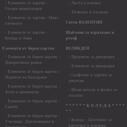
Елементи от хартия -
Листа и клонки
Готови композиции
Тичинки и плодове
Елементи от хартия - Микс
Свети ВАЛЕНТИН
елементи
Елементи от хартия -
Шаблони за изрязване и
Коледа и Зима
релеф
Елементи от бирен картон
ВЕЛИКДЕН
Елементи от бирен картон -
Предмети за декорация
Декоративни рамки
Елементи за декорация
Елементи от бирен картон -
Салфетки и хартии за
Надписи на български
декупаж
Елементи от бирен картон -
Шлак метали и фолио за
Ъгли и орнаменти
позлата
Елементи от бирен картон -
* * * * * * К О Л Е Д А * * * *
Сватба
* *
Елементи от бирен картон -
Коледа - Заготовки за
Училище, Дипломиране и
картички и пликове