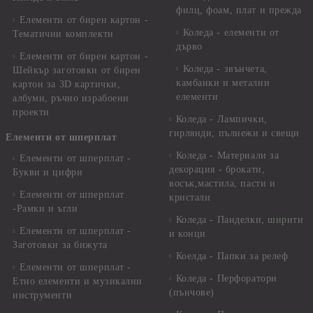
филц, фоам, плат и прежда
Елементи от бирен картон -
Коледа - елементи от
Тематични комплекти
дърво
Елементи от бирен картон -
Коледа - звънчета,
Шейкър заготовки от бирен
камбанки и метални
картон за 3D картички,
елементи
албуми, ръчно израбоени
проекти
Коледа - Лампички,
гирлянди, пълнежи и свещи
Елементи от шперплат
Коледа - Материали за
Елементи от шперплат -
декорация - брокати,
Букви и цифри
восък,мастила, пасти и
Елементи от шперплат
кристали
-Рамки и ъгли
Коледа - Панделки, ширити
Елементи от шперплат -
и конци
Заготовки за бижута
Коелда - Папки за релеф
Елементи от шперплат -
Коледа - Перфоратори
Етно елементи и музикални
(пънчове)
инструменти