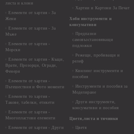
листа и клони
Хартии и Картони За Печат
Елементи от хартия - За
Жени
Хоби инструменти и
консумативи
Елементи от хартия - За
Предпазни
Мъже
самовъзстановяващи
Елементи от хартия -
подложки
Морски
Режещи, пробиващи и
Елементи от хартия - Къщи,
релеф
Врати, Прозорци, Огради,
Квилинг инструменти и
Фенери
пособия
Елементи от хартия -
Инструменти и пособия за
Пътешествия и Фото моменти
Моделиране
Елементи то хартия -
Други инструменти,
Такове, табелки, етикети
консумативи и пособия
Елементи от хартия -
Многопластови елементи
Цветя,листа и тичинки
Елементи от хартия - Други
Цветя