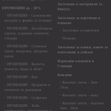
Заготовки и материали за
ПРОМОЦИИ до - 50%
бижута
ПРОМОЦИИ - Силиконови
Заготовки за картички и
молдове и форми за отливки
пликове
ПРОМОЦИИ - Дизайнерски
Заготовки за картички
хартии, изрязани елементи,
стикери
Пликове
ПРОМОЦИИ - Сатенени
Заготовки за папки, книги за
ленти, панделки, шнурове,
пожелания и албуми
канап
Изрязани елементи и
ПРОМОЦИИ - Копчета,
Стикери
мъниста, брадс и айлет
Квилинг
ПРОМОЦИИ - Бои
Квилинг ленти - 3мм -
ПРОМОЦИИ - Предмети и
35см.
елементи за декорация
Квилинг ленти - микс
ПРОМОЦИИ - Салфетки
Квилинг ленти - перлени -
ПРОМОЦИИ - Хоби
3мм - 30см.
перфоратори, инструменти и