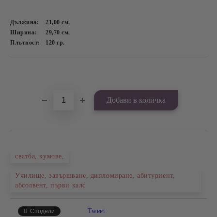
Дължина:
21,00
см.
Ширина:
29,70
см.
Плътност:
120
гр.
Добави в желани
сватба, кумове,
Училище, завършване, дипломиране, абитуриент,
абсолвент, първи калс
Tweet
Сподели