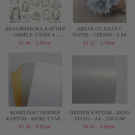
ДИЗАЙНЕРСКA ХАРТИЯ
ЦВЕТЯ ОТ ПЛАТ С
- SIMPLE STORY 4 –
ТОПЧЕ - СРЕБРО - 6 БР.
ELEMENTS 12 - 1 ЛИСТ
€1.49
2.91лв.
€1.12
2.19лв.
КОМПЛЕКТ ПЕРЛЕН
ПЕРЛЕН КАРТОН - БЯЛО
КАРТОН - БЯЛО, СТАРО
ЗЛАТО - А4 - 250 G/M²
ЗЛАТО И СИВО - 12.50 Х
€3.50
6.85лв.
€0.41
0.80лв.
30 СМ - 30 БР.