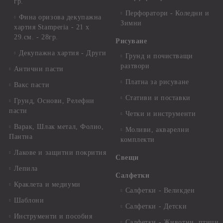
гр.
Перфоратори - Коледни и
Фина оризова декупажна
Зимни
хартия Stamperia - 21 х
29.см. - 28гр.
Рисуване
Декупажна хартия - Други
Грунд и почистващи
разтвори
Антични пасти
Платна за рисуване
Вакс пасти
Стативи и поставки
Грунд, Основи, Релефни
пасти
Четки и инструменти
Варак, Шлак метал, Фолио,
Моливи, акварелни
Пантна
комплекти
Лакове и защитни покрития
Свещи
Лепила
Салфетки
Краклета и медиуми
Салфетки - Великден
Шаблони
Салфетки - Детски
Инструменти и пособия
Салфетки - Животни, птици