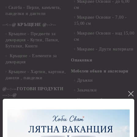
Макраме Основи - до 6,00
Сватба - Перли, камъчета,
см
панделки и дантели
Макраме Основи - 7,00 -
15,00 см
--<--@ КРЪЩЕНЕ @-->--
Макраме Основи - над 15,00
Кръщене - Предмети за
см
декорация - Кутии, Папки,
Бутилки, Книги
Макраме - Други материали
Кръщене - Елементи за
Опаковки
декорация
Мебелен обков и аксесоари
Кръщене - Хартии, картони,
данели , панделки
Дръжки
@--:---ГОТОВИ ПРОДУКТИ
Закачалки
---:--@
Крака за мебели
Персанализирани подаръци
Други аксесоари, материали
За дома и уюта
и инструменти
За книгите и хората
Моливи, маркери, химикали,
пастели и восъци
Картички, пликове и