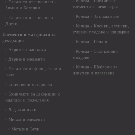
Коледа - Предмети и
Елементи от шперплат -
елементи за декорация
Зимни и Коледни
Коледа - За опаковане
Елементи от шперплат -
Други
Коледа - Kлонки, елхички,
сушени плодове и шишарки
Елементи и материали за
декорация
Коледа - Печати
Акрил и пластмаса
Коледа - Силиконови
молдове
Дървени елементи
Коледа - Шаблони за
Елементи от филц, фоам и
декупаж и изрязване
плат
Естествени материали
Комплекти за декорации с
надписи и пожелания
Лед лампички
Метални елементи
Метални Ъгли