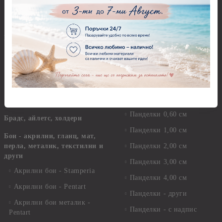
покани
Восъци
Коледа
Маркери, флумастери,
химикали
Етно
Моливи
Дизайнерски хартии
Пастели
Елементи за декорация
Панделки, дантели и други
Ширити, шевици, канапи
Панделки
Предмети за декорация
Панделки 0,60 см
Брадс, айлетс, холдери
Панделки 1,00 см
Бои - акрилни, гланц, мат,
перла, металик, текстилни и
Панделки 2,00 см
други
Панделки 3,00 см
Акрилни бои - Stamperia
Панделки 4,00 см
Акрилни бои - Pentart
Панделки - други
Акрилни бои металик -
Панделки - с надпис
Pentart