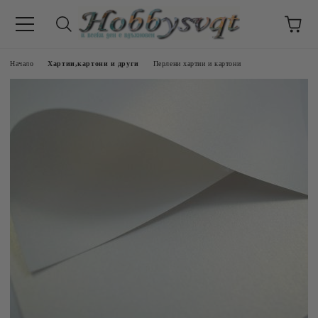
Начало
Хартии,картони и други
Перлени хартии и картони