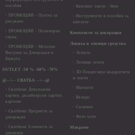
пособия
Квилинг ленти - 8мм
ПРОМОЦИИ - Платна за
Инструменти и пособия за
рисуване
квилинг
ПРОМОЦИИ - Полимерна
Комплекти за декорация
глина
Лепила и лепящи средства
ПРОМОЦИИ - Метални
Висулки за Декорация и
Лепила
Бижута
Лепящи ленти
OUTLET -50 % -60% -70%
3D Повдигащи квадратчета
и ленти
@-->-- СВАТБА --<--@
Магнити
Сватбени Декупажни
хартии, дизайнерски хартии,
Велкро
картони
Силикон
Сватбени Предмети за
Фото ъгли
декорация
Сватбени Елементи за
Макраме
декораци