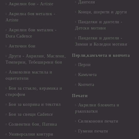
Дантели
Акрилни бои - Artiste
Конци, ширити и други
Акрилна боя металик -
Artiste
Панделки и дантели -
Детски мотиви
Акрилни бои металик -
Dora Cadence
Панделки и дантели -
Зимни и Коледни мотиви
Антични бои
Перли,камъчета и копчета
Други - Акрилни, Маслени,
Темперни, Тебеширени бои
Перли
Алкохолни мастила и
Камъчета
оцветители
Копчета
Бои за стъкло, керамика и
стирофом
Печати
Бои за коприна и текстил
Акрилни блокчета и
ръкохватки
Бои за свещи Cadence
Силиконови печати
Солвентни бои, Патина
Гумени печати
Универсални контури