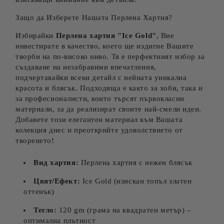
Защо да Изберете Нашата Перлена Хартия?
Избирайки
Перлена хартия "
Ice
Gold"
, Вие
инвестирате в качество, което ще издигне Вашите
творби на по-високо ниво. Тя е перфектният избор за
създаване на незабравими впечатления,
подчертавайки всеки детайл с нейната уникална
красота и блясък. Подходяща е както за хоби, така и
за професионалисти, които търсят първокласни
материали, за да реализират своите най-смели идеи.
Добавете този елегантен материал към Вашата
колекция днес и преоткрийте удоволствието от
творенето!
Вид хартия:
Перлена хартия с нежен блясък
Цвят/Ефект:
Ice Gold (изискан топъл златен
оттенък)
Тегло:
120 gm (грама на квадратен метър) –
оптимална плътност