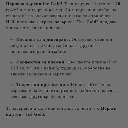
Перлена хартия Ice
Gold
! Тази хартия с тегло от
120
гр./м²
и стандартен размер А4 е идеалният избор за
създаване на впечатляващи и елегантни творения.
Нейният нежен перлен завършек "
Ice
Gold
" придава
уникално усещане и визия.
Идеална за принтиране
: Осигурява отлични
резултати за покани, картички и други
персонализирани дизайни.
Перфектна за вложки
: Със своята плътност от
120 гр./м², тя е най-подходяща за изработка на
вложки за покани и картички.
Творчески приложения
: Използвайте я и за
изрязване на елементи, ръчно изработени цветя и
всякакви други крафт проекти.
За завършен и хармоничен вид, съчетайте с
Перлен
картон - Ice Gold
.