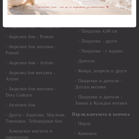
Панделки 1,00 см
Бои - акрилни, гланц, мат,
перла, металик, текстилни и
Панделки 2,00 см
други
Панделки 3,00 см
Акрилни бои - Stamperia
Панделки 4,00 см
Акрилни бои - Pentart
Панделки - други
Акрилни бои металик -
Панделки - с надпис
Pentart
Дантели
Акрилни бои - Artiste
Конци, ширити и други
Акрилна боя металик -
Artiste
Панделки и дантели -
Детски мотиви
Акрилни бои металик -
Dora Cadence
Панделки и дантели -
Зимни и Коледни мотиви
Антични бои
Перли,камъчета и копчета
Други - Акрилни, Маслени,
Темперни, Тебеширени бои
Перли
Алкохолни мастила и
Камъчета
оцветители