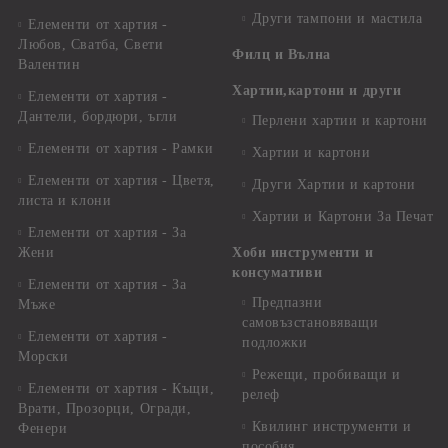
Други тампони и мастила
Елементи от хартия -
Любов, Сватба, Свети
Филц и Вълна
Валентин
Хартии,картони и други
Елементи от хартия -
Дантели, бордюри, ъгли
Перлени хартии и картони
Елементи от хартия - Рамки
Хартии и картони
Елементи от хартия - Цветя,
Други Хартии и картони
листа и клони
Хартии и Картони За Печат
Елементи от хартия - За
Жени
Хоби инструменти и
консумативи
Елементи от хартия - За
Предпазни
Мъже
самовъзстановяващи
Елементи от хартия -
подложки
Морски
Режещи, пробиващи и
Елементи от хартия - Къщи,
релеф
Врати, Прозорци, Огради,
Квилинг инструменти и
Фенери
пособия