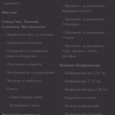
камъчета
Предмети за декорация -
Керамика и метал
Висулки
Предмети за декорация -
Глина,Гипс, Калъпи,
Стирофом
Елементи, Инструменти
Предмети за декорация -
Керамична смес за отливки
Стъкло
Керамични елементи
Предмети за декорация -
Елементи от полимерна
Плат, органза, зебло,
глина и полирезин
целофан
Пластични елементи
Пънчове Перфоратори
Инструменти за моделиране
Перфоратори до 2,50 см
Молдове и шаблони
Перфоратори 2,50 см
Глина
Перфоратори над 2,50 см
Самосъхнеща глина
Бордюрни пънчове
Полимерна Глина
Ъглови перфоратори
Перфоратори Основни
Приложни техники и