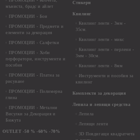
ПРОМОЦИИ - Копчета,
Стикери
мъниста, брадс и айлет
Квилинг
ПРОМОЦИИ - Бои
Квилинг ленти - 3мм -
ПРОМОЦИИ - Предмети и
35см.
елементи за декорация
Квилинг ленти - микс
ПРОМОЦИИ - Салфетки
Квилинг ленти - перлени -
ПРОМОЦИИ - Хоби
3мм - 30см.
перфоратори, инструменти и
пособия
Квилинг ленти - 8мм
ПРОМОЦИИ - Платна за
Инструменти и пособия за
рисуване
квилинг
ПРОМОЦИИ - Полимерна
Комплекти за декорация
глина
Лепила и лепящи средства
ПРОМОЦИИ - Метални
Висулки за Декорация и
Лепила
Бижута
Лепящи ленти
OUTLET -50 % -60% -70%
3D Повдигащи квадратчета