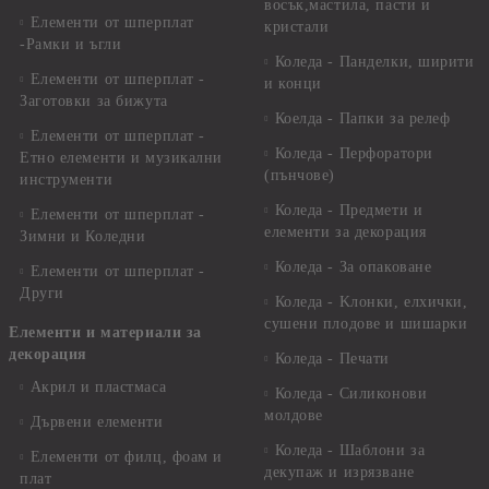
восък,мастила, пасти и
Елементи от шперплат
кристали
-Рамки и ъгли
Коледа - Панделки, ширити
Елементи от шперплат -
и конци
Заготовки за бижута
Коелда - Папки за релеф
Елементи от шперплат -
Коледа - Перфоратори
Етно елементи и музикални
(пънчове)
инструменти
Коледа - Предмети и
Елементи от шперплат -
елементи за декорация
Зимни и Коледни
Коледа - За опаковане
Елементи от шперплат -
Други
Коледа - Kлонки, елхички,
сушени плодове и шишарки
Елементи и материали за
декорация
Коледа - Печати
Акрил и пластмаса
Коледа - Силиконови
молдове
Дървени елементи
Коледа - Шаблони за
Елементи от филц, фоам и
декупаж и изрязване
плат