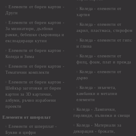
Елементи от бирен картон -
Коледа - елементи от
Други
хартия
Елементи от бирен картон -
Коледа - елементи от
За миниатюри, дълбоки
акрил, пластмаса, стирофом
рамки, бебешки съкровища и
Коледа - елементи от гипс
екслоадиращи кутии
и глина
Елементи от бирен картон -
Коледа - елементи от
Коледа и Зима
филц, фоам, плат и прежда
Елементи от бирен картон -
Коледа - елементи от
Тематични комплекти
дърво
Елементи от бирен картон -
Коледа - звънчета,
Шейкър заготовки от бирен
камбанки и метални
картон за 3D картички,
елементи
албуми, ръчно израбоени
проекти
Коледа - Лампички,
гирлянди, пълнежи и свещи
Елементи от шперплат
Коледа - Материали за
Елементи от шперплат -
декорация - брокати,
Букви и цифри