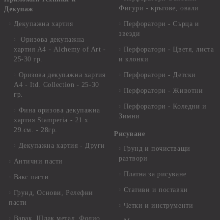
Фигури - кръгове, овали
Декупаж
Декупажна хартия
Перфоратори - Сърца и
звезди
Оризова декупажна
хартия А4 - Alchemy of Art -
Перфоратори - Цветя, листа
25-30 гр.
и клонки
Оризова декупажна хартия
Перфоратори - Детски
А4 - Itd. Collection - 25-30
Перфоратори - Животни
гр.
Перфоратори - Коледни и
Фина оризова декупажна
Зимни
хартия Stamperia - 21 х
29.см. - 28гр.
Рисуване
Декупажна хартия - Други
Грунд и почистващи
разтвори
Антични пасти
Платна за рисуване
Вакс пасти
Стативи и поставки
Грунд, Основи, Релефни
пасти
Четки и инструменти
Варак, Шлак метал, Фолио,