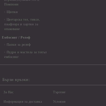
Помпони
Щипки
Цветарска тел, тиксо,
пиафлора и хартии за
опаковане
Ембосинг / Релеф
Папки за релеф
Пудри и мастила за топъл
ембосинг
Бързи връзки:
За Нас
Търсене
Информация за доставка
Условия