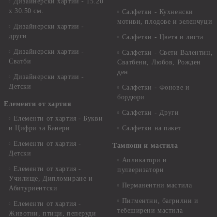
Дизайнерски хартии - 15.20
x 30.50 см.
Салфетки - Кухненски
мотиви, плодове и зеленчуци
Дизайнерски хартии -
други
Салфетки - Цветя и листа
Дизайнерски хартии -
Салфетки - Свети Валентин,
Сватби
Сватбени, Любов, Рожден
ден
Дизайнерски хартии -
Детски
Салфетки - Фонове и
бордюри
Елементи от хартия
Салфетки - Други
Елементи от хартия - Букви
и Цифри за Банери
Салфетки на пакет
Елементи от хартия -
Тампони и мастила
Детски
Апликатори и
Елементи от хартия -
пулверизатори
Училище, Дипломиране и
Перманентни мастила
Абитуриентски
Пигментни, багрилни и
Елементи от хартия -
тебеширени мастила
Животни, птици, пеперуди