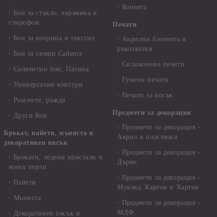
Копчета
Бои за стъкло, керамика и
стирофом
Печати
Бои за коприна и текстил
Акрилни блокчета и
ръкохватки
Бои за свещи Cadence
Силиконови печати
Солвентни бои, Патина
Гумени печати
Универсални контури
Печати за восък
Реагенти, ръжда
Предмети за декорация
Други Бои
Предмети за декорация -
Брокат, пайети, мъниста и
Акрил и пластмаса
декоративен пясък
Предмети за декорация -
Брокати, ледени кристали и
Дърво
мини перли
Предмети за декорация -
Пайети
Мукава, Картон и Хартия
Мъниста
Предмети за декорация -
МДФ
Декоративен пясък и