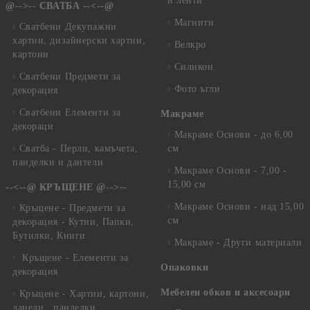
и ленти
@-->-- СВАТБА --<--@
Магнити
Сватбени Декупажни
хартии, дизайнерски хартии,
Велкро
картони
Силикон
Сватбени Предмети за
Фото ъгли
декорация
Сватбени Елементи за
Макраме
декораци
Макраме Основи - до 6,00
Сватба - Перли, камъчета,
см
панделки и дантели
Макраме Основи - 7,00 -
15,00 см
--<--@ КРЪЩЕНЕ @-->--
Макраме Основи - над 15,00
Кръщене - Предмети за
см
декорация - Кутии, Папки,
Бутилки, Книги
Макраме - Други материали
Кръщене - Елементи за
Опаковки
декорация
Мебелен обков и аксесоари
Кръщене - Хартии, картони,
данели , панделки