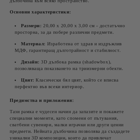
дълбочина към всяко пространство.
Основни характеристики:
Размери:
20,00 х 20,00 х 3,00 см - достатъчно
просторна, за да побере различни предмети.
Материал:
Изработена от здрав и издръжлив
МДФ, гарантиращ дълготрайност и стабилност.
Дизайн:
3D дълбока рамка (shadowbox),
позволяваща показването на триизмерни обекти.
Цвят:
Класически бял цвят, който се вписва
перфектно във всеки интериор.
Предимства и приложения:
Тази рамка е чудесен начин да запазите и покажете
специални моменти, като спомени от пътувания,
сватбени сувенири, малки играчки или други ценни
предмети. Нейната дълбочина позволява да създадете
уникални 3D композиции, които да привличат