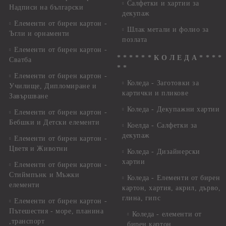
Салфетки и хартии за
Надписи на български
декупаж
Елементи от бирен картон -
Шлак метали и фолио за
Ъгли и орнаменти
позлата
Елементи от бирен картон -
* * * * * * К О Л Е Д А * * * *
Сватба
* *
Елементи от бирен картон -
Коледа - Заготовки за
Училище, Дипломиране и
картички и пликове
Завършване
Коледа - Декупажни хартии
Елементи от бирен картон -
Бебшки и Детски елементи
Коелда - Салфетки за
декупаж
Елементи от бирен картон -
Цветя и Животни
Коледа - Дизайнерски
хартии
Елементи от бирен картон -
Стиймпънк и Мъжки
Коледа - Eлементи от бирен
елементи
картон, хартия, акрил, дърво,
глина, гипс
Елементи от бирен картон -
Пътешестия - море, планина
Коледа - елементи от
,транспорт
бирен картон