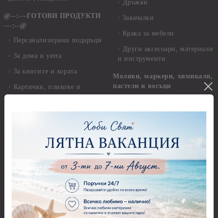
Дръжки
@--:---ГОТОВИ ПРОДУКТИ
Закачалки
---:--@
Крака за мебели
Персанализирани подаръци
Други аксесоари, материали
За дома и уюта
и инструменти
За книгите и хората
Моливи, маркери, химикали,
пастели и восъци
Картички, пликове и
покани
Восъци
Коледа
Маркери, флумастери,
химикали
Етно
Моливи
Дизайнерски хартии
Пастели
Елементи за декорация
Панделки, дантели и други
Ширити, шевици, канапи
Панделки
Предмети за декорация
Панделки 0,60 см
Брадс, айлетс, холдери