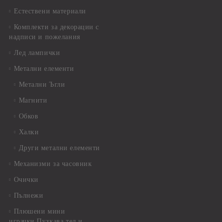
Естествени материали
Комплекти за декорации с
надписи и пожелания
Лед лампички
Метални елементи
Метални Ъгли
Магнити
Обков
Халки
Други метални елементи
Механизми за часовник
Очички
Пълнежи
Плюшени мини
играчки,Пухкава тел и