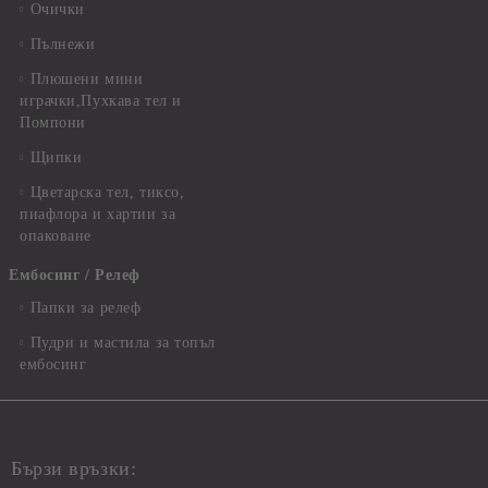
Очички
Пълнежи
Плюшени мини
играчки,Пухкава тел и
Помпони
Щипки
Цветарска тел, тиксо,
пиафлора и хартии за
опаковане
Ембосинг / Релеф
Папки за релеф
Пудри и мастила за топъл
ембосинг
Бързи връзки: