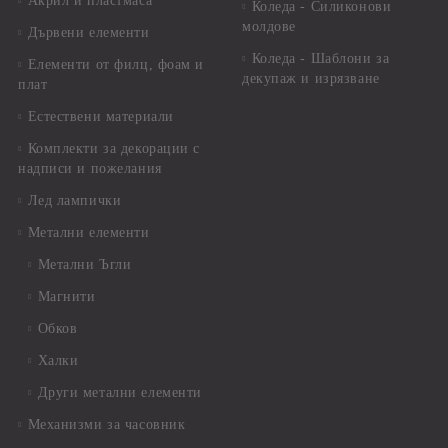
Акрил и пластмаса
Коледа - Силиконови
молдове
Дървени елементи
Коледа - Шаблони за
Елементи от филц, фоам и
декупаж и изрязване
плат
Естествени материали
Комплекти за декорации с
надписи и пожелания
Лед лампички
Метални елементи
Метални Ъгли
Магнити
Обков
Халки
Други метални елементи
Механизми за часовник