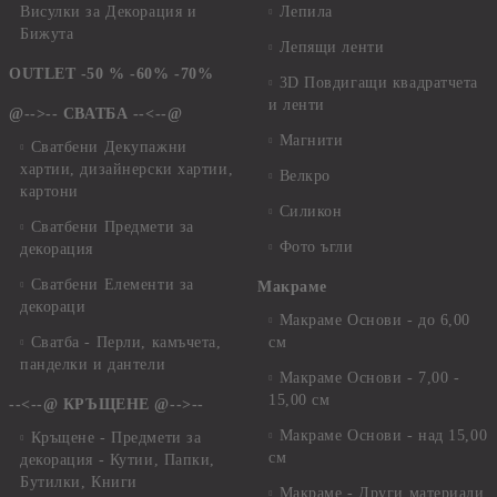
Висулки за Декорация и
Лепила
Бижута
Лепящи ленти
OUTLET -50 % -60% -70%
3D Повдигащи квадратчета
и ленти
@-->-- СВАТБА --<--@
Магнити
Сватбени Декупажни
хартии, дизайнерски хартии,
Велкро
картони
Силикон
Сватбени Предмети за
Фото ъгли
декорация
Сватбени Елементи за
Макраме
декораци
Макраме Основи - до 6,00
Сватба - Перли, камъчета,
см
панделки и дантели
Макраме Основи - 7,00 -
15,00 см
--<--@ КРЪЩЕНЕ @-->--
Макраме Основи - над 15,00
Кръщене - Предмети за
см
декорация - Кутии, Папки,
Бутилки, Книги
Макраме - Други материали