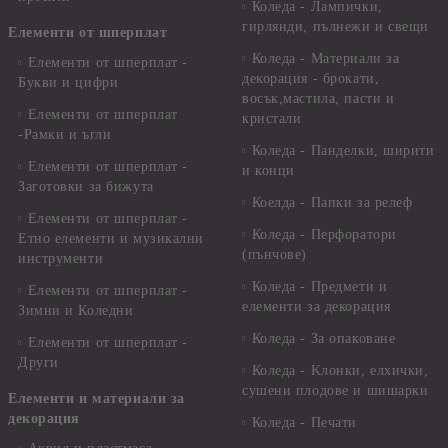
Коледа - Лампички,
гирлянди, пълнежи и свещи
Елементи от шперплат
Коледа - Материали за
Елементи от шперплат -
декорация - брокати,
Букви и цифри
восък,мастила, пасти и
Елементи от шперплат
кристали
-Рамки и ъгли
Коледа - Панделки, ширити
Елементи от шперплат -
и конци
Заготовки за бижута
Коелда - Папки за релеф
Елементи от шперплат -
Коледа - Перфоратори
Етно елементи и музикални
(пънчове)
инструменти
Коледа - Предмети и
Елементи от шперплат -
елементи за декорация
Зимни и Коледни
Коледа - За опаковане
Елементи от шперплат -
Други
Коледа - Kлонки, елхички,
сушени плодове и шишарки
Елементи и материали за
декорация
Коледа - Печати