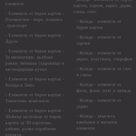
елементи
картон, хартия, акрил, дърво,
глина, гипс
Елементи от бирен картон -
Пътешестия - море, планина
Коледа - елементи от
,транспорт
бирен картон
Елементи от бирен картон -
Коледа - елементи от
Други
хартия
Елементи от бирен картон -
Коледа - елементи от
За миниатюри, дълбоки
акрил, пластмаса, стирофом
рамки, бебешки съкровища и
Коледа - елементи от гипс
екслоадиращи кутии
и глина
Елементи от бирен картон -
Коледа - елементи от
Коледа и Зима
филц, фоам, плат и прежда
Елементи от бирен картон -
Коледа - елементи от
Тематични комплекти
дърво
Елементи от бирен картон -
Коледа - звънчета,
Шейкър заготовки от бирен
камбанки и метални
картон за 3D картички,
елементи
албуми, ръчно израбоени
проекти