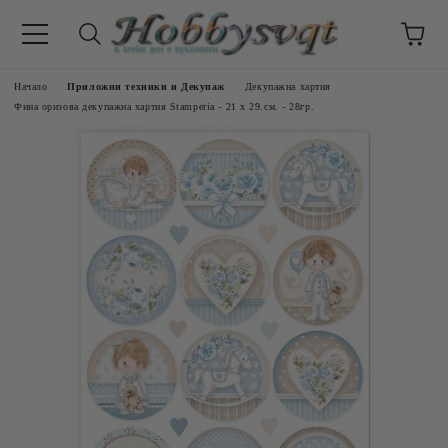
Начало
Приложни техники и Декупаж
Декупажна хартия
Фина оризова декупажна хартия Stamperia - 21 х 29.см. - 28гр.