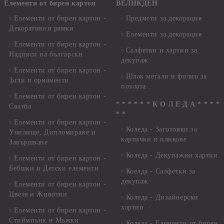
Елементи от бирен картон
ВЕЛИКДЕН
Елементи от бирен картон -
Предмети за декорация
Декоративни рамки
Елементи за декорация
Елементи от бирен картон -
Салфетки и хартии за
Надписи на български
декупаж
Елементи от бирен картон -
Шлак метали и фолио за
Ъгли и орнаменти
позлата
Елементи от бирен картон -
* * * * * * К О Л Е Д А * * * *
Сватба
* *
Елементи от бирен картон -
Коледа - Заготовки за
Училище, Дипломиране и
картички и пликове
Завършване
Коледа - Декупажни хартии
Елементи от бирен картон -
Бебшки и Детски елементи
Коелда - Салфетки за
декупаж
Елементи от бирен картон -
Цветя и Животни
Коледа - Дизайнерски
хартии
Елементи от бирен картон -
Стиймпънк и Мъжки
Коледа - Eлементи от бирен