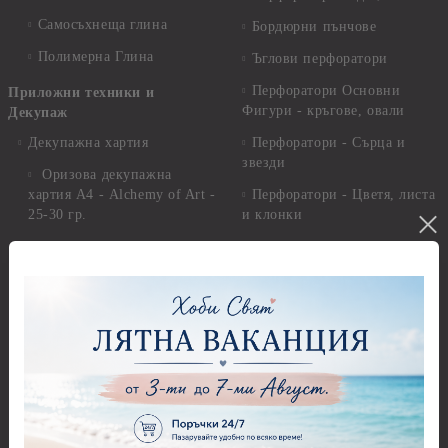
Самосъхнеща глина
Бордюрни пънчове
Полимерна Глина
Ъглови перфоратори
Перфоратори Основни
Приложни техники и
Фигури - кръгове, овали
Декупаж
Декупажна хартия
Перфоратори - Сърца и
звезди
Оризова декупажна
хартия А4 - Alchemy of Art -
Перфоратори - Цветя, листа
25-30 гр.
и клонки
Оризова декупажна хартия
Перфоратори - Детски
А4 - Itd. Collection - 25-30
Перфоратори - Животни
гр.
Перфоратори - Коледни и
Фина оризова декупажна
Зимни
хартия Stamperia - 21 х
29.см. - 28гр.
Рисуване
Декупажна хартия - Други
Грунд и почистващи
разтвори
Антични пасти