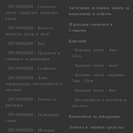
ПРОМОЦИИ - Сатенени
Заготовки за папки, книги за
ленти, панделки, шнурове,
пожелания и албуми
канап
Изрязани елементи и
ПРОМОЦИИ - Копчета,
Стикери
мъниста, брадс и айлет
Квилинг
ПРОМОЦИИ - Бои
Квилинг ленти - 3мм -
ПРОМОЦИИ - Предмети и
35см.
елементи за декорация
Квилинг ленти - микс
ПРОМОЦИИ - Салфетки
Квилинг ленти - перлени -
ПРОМОЦИИ - Хоби
3мм - 30см.
перфоратори, инструменти и
пособия
Квилинг ленти - 8мм
ПРОМОЦИИ - Платна за
Инструменти и пособия за
рисуване
квилинг
ПРОМОЦИИ - Полимерна
Комплекти за декорация
глина
Лепила и лепящи средства
ПРОМОЦИИ - Метални