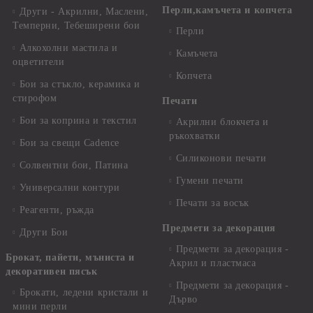
Перли,камъчета и копчета
Други - Акрилни, Маслени,
Темперни, Тебеширени бои
Перли
Алкохолни мастила и
Камъчета
оцветители
Копчета
Бои за стъкло, керамика и
стирофом
Печати
Бои за коприна и текстил
Акрилни блокчета и
ръкохватки
Бои за свещи Cadence
Силиконови печати
Солвентни бои, Патина
Гумени печати
Универсални контури
Печати за восък
Реагенти, ръжда
Предмети за декорация
Други Бои
Предмети за декорация -
Брокат, пайети, мъниста и
Акрил и пластмаса
декоративен пясък
Предмети за декорация -
Брокати, ледени кристали и
Дърво
мини перли