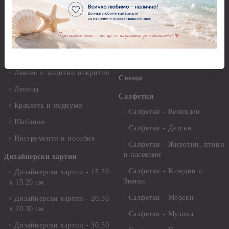
Платна за рисуване
Вакс пасти
Стативи и поставки
Грунд, Основи, Релефни
пасти
Четки и инструменти
Варак, Шлак метал, Фолио,
Моливи, акварелни
Пантна
комплекти
Лакове и защитни покрития
Свещи
Лепила
Салфетки
Краклета и медиуми
Салфетки - Великден
Шаблони
Салфетки - Детски
Инструменти и пособия
Салфетки - Животни, птици
и насекоми
Дизайнерски хартии
Салфетки - Коледни и
Дизайнерски хартии - 15.20
Зимни
х 15.20 см.
Салфетки - Морски
Дизайнерски хартии - 20.30
х 20.30 см.
Салфетки - Музика
Дизайнерски хартии - 30.50