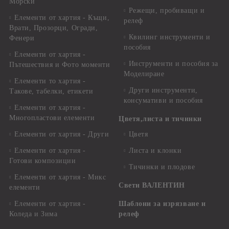
Морски
Режещи, пробиващи и
Елементи от хартия - Къщи,
релеф
Врати, Прозорци, Огради,
Квилинг инструменти и
Фенери
пособия
Елементи от хартия -
Инструменти и пособия за
Пътешествия и Фото моменти
Моделиране
Елементи то хартия -
Други инструменти,
Такове, табелки, етикети
консумативи и пособия
Елементи от хартия -
Многопластови елементи
Цветя,листа и тичинки
Елементи от хартия - Други
Цветя
Елементи от хартия -
Листа и клонки
Готови композиции
Тичинки и плодове
Елементи от хартия - Микс
Свети ВАЛЕНТИН
елементи
Елементи от хартия -
Шаблони за изрязване и
Коледа и Зима
релеф