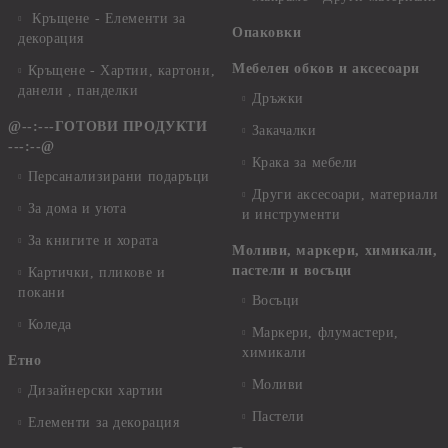
Кръщене - Елементи за
Опаковки
декорация
Мебелен обков и аксесоари
Кръщене - Хартии, картони,
данели , панделки
Дръжки
@--:---ГОТОВИ ПРОДУКТИ
Закачалки
---:--@
Крака за мебели
Персанализирани подаръци
Други аксесоари, материали
За дома и уюта
и инструменти
За книгите и хората
Моливи, маркери, химикали,
пастели и восъци
Картички, пликове и
покани
Восъци
Коледа
Маркери, флумастери,
химикали
Етно
Моливи
Дизайнерски хартии
Пастели
Елементи за декорация