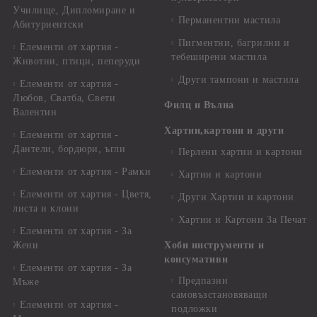
Училище, Дипломиране и
Перманентни мастила
Абитуриентски
Пигментни, багрилни и
Елементи от хартия -
тебеширени мастила
Животни, птици, пеперуди
Други тампони и мастила
Елементи от хартия -
Любов, Сватба, Свети
Филц и Вълна
Валентин
Хартии,картони и други
Елементи от хартия -
Дантели, бордюри, ъгли
Перлени хартии и картони
Елементи от хартия - Рамки
Хартии и картони
Елементи от хартия - Цветя,
Други Хартии и картони
листа и клони
Хартии и Картони За Печат
Елементи от хартия - За
Жени
Хоби инструменти и
консумативи
Елементи от хартия - За
Предпазни
Мъже
самовъзстановяващи
Елементи от хартия -
подложки