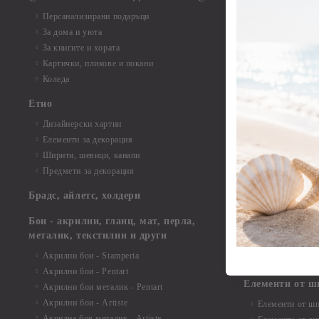
Елементи от б
Персанализирани подаръци
Елементи от би
За дома и уюта
Елементи от би
За книгите и хората
Елементи от би
Картички, пликове и покани
Елементи от би
Коледа
Елементи от би
Етно
Елементи от би
Дизайнерски хартии
Елементи от би
Елементи за декорация
Елементи от би
Ширити, шевици, канапи
Елементи от би
Предмети за декорация
Елементи от би
Елементи от би
Брадс, айлетс, холдери
съкровища и екс
Елементи от би
Бои - акрилни, гланц, мат, перла,
Елементи от би
металик, текстилни и други
Елементи от би
Акрилни бои - Stamperia
3D картички, ал
Акрилни бои - Pentart
Елементи от ш
Акрилни бои металик - Pentart
Акрилни бои - Artiste
Елементи от шп
Акрилна боя металик - Artiste