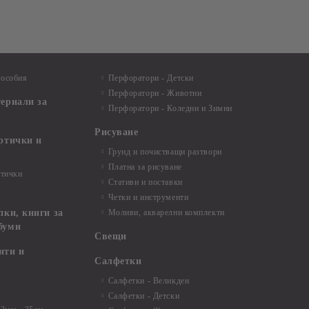
пособия
Перфоратори - Детски
Перфоратори - Животни
териали за
Перфоратори - Коледни и Зимни
Рисуване
артички и
Грунд и почистващи разтвори
Платна за рисуване
ртички
Стативи и поставки
Четки и инструменти
пки, книги за
Моливи, акварелни комплекти
буми
Свещи
нти и
Салфетки
Салфетки - Великден
Салфетки - Детски