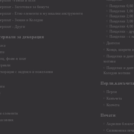
ерплат -Рамки и ъгли
Панделки 0,60
ерплат - Заготовки за бижута
Панделки 1,00
ерплат - Етно елементи и музикални инструменти
Панделки 2,00
ерплат - Зимни и Коледни
Панделки 3,00
Панделки 4,00
ерплат - Други
Панделки - др
Панделки - с н
териали за декорация
Дантели
аса
Конци, ширити и
нти
Панделки и дант
лц, фоам и плат
мотиви
ериали
Панделки и дант
екорации с надписи и пожелания
Коледни мотиви
Перли,камъчета
нти
Перли
и
Камъчета
Копчета
и елементи
Печати
часовник
Акрилни блокчет
Силиконови печ