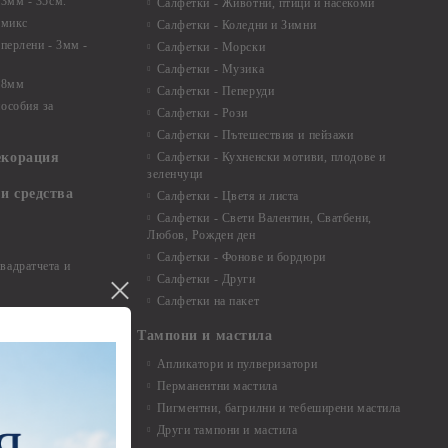
 3мм - 35см.
Салфетки - Животни, птици и насекоми
 микс
Салфетки - Коледни и Зимни
 перлени - 3мм -
Салфетки - Морски
Салфетки - Музика
 8мм
Салфетки - Пеперуди
особия за
Салфетки - Рози
Салфетки - Пътешествия и пейзажи
екорация
Салфетки - Кухненски мотиви, плодове и
зеленчуци
и средства
Салфетки - Цветя и листа
Салфетки - Свети Валентин, Сватбени,
Любов, Рожден ден
Салфетки - Фонове и бордюри
вадратчета и
Салфетки - Други
Салфетки на пакет
Тампони и мастила
Апликатори и пулверизатори
Перманентни мастила
Пигментни, багрилни и тебеширени мастила
Други тампони и мастила
- до 6,00 см