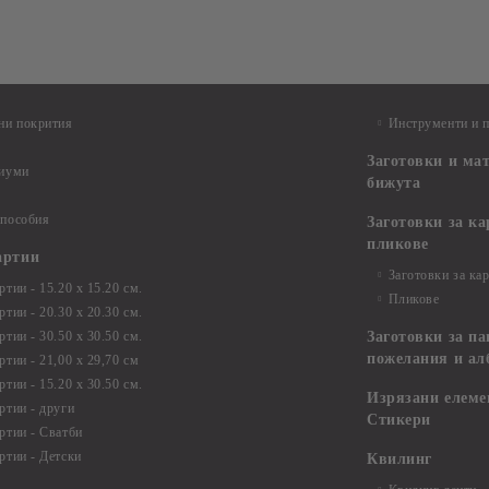
ни покрития
Инструменти и 
Заготовки и ма
диуми
бижута
 пособия
Заготовки за к
пликове
артии
Заготовки за ка
тии - 15.20 х 15.20 см.
Пликове
тии - 20.30 х 20.30 см.
тии - 30.50 х 30.50 см.
Заготовки за па
пожелания и ал
ртии - 21,00 х 29,70 см
тии - 15.20 x 30.50 см.
Изрязани елеме
ртии - други
Стикери
ртии - Сватби
ртии - Детски
Квилинг