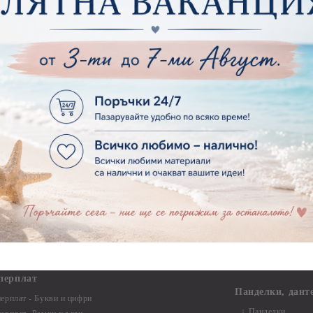
Макраме Основи 
ирен картон
Макраме Основи 
рен картон - Декоративни рамки
Макраме - Друг
рен картон - Надписи на български
Опаковки
рен картон - Ъгли и орнаменти
рен картон - Сватба
Мебелен обков 
рен картон - Училище, Дипломиране и Завършване
Дръжки
рен картон - Бебшки и Детски елементи
Закачалки
рен картон - Цветя и Животни
Крака за мебели
рен картон - Стиймпънк и Мъжки елементи
Други аксесоари
рен картон - Пътешестия - море, планина ,транспорт
инструменти
рен картон - Други
рен картон - За миниатюри, дълбоки рамки, бебешки
Моливи, маркер
лоадиращи кутии
пастели и восъ
рен картон - Коледа и Зима
Восъци
рен картон - Тематични комплекти
Маркери, флума
рен картон - Шейкър заготовки от бирен картон за
Моливи
буми, ръчно израбоени проекти
Пастели
перплат
Панделки, дант
ерплат - Букви и цифри
Панделки