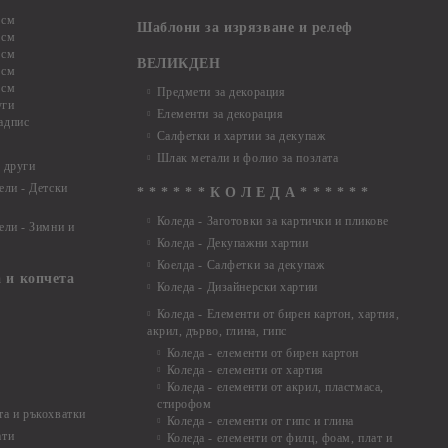
 см
Шаблони за изрязване и релеф
 см
 см
ВЕЛИКДЕН
 см
 см
Предмети за декорация
уги
Елементи за декорация
адпис
Салфетки и хартии за декупаж
Шлак метали и фолио за позлата
 други
ели - Детски
* * * * * * К О Л Е Д А * * * * * *
Коледа - Заготовки за картички и пликове
ели - Зимни и
Коледа - Декупажни хартии
Коелда - Салфетки за декупаж
 и копчета
Коледа - Дизайнерски хартии
Коледа - Eлементи от бирен картон, хартия,
акрил, дърво, глина, гипс
Коледа - елементи от бирен картон
Коледа - елементи от хартия
Коледа - елементи от акрил, пластмаса,
стирофом
а и ръкохватки
Коледа - елементи от гипс и глина
ати
Коледа - елементи от филц, фоам, плат и