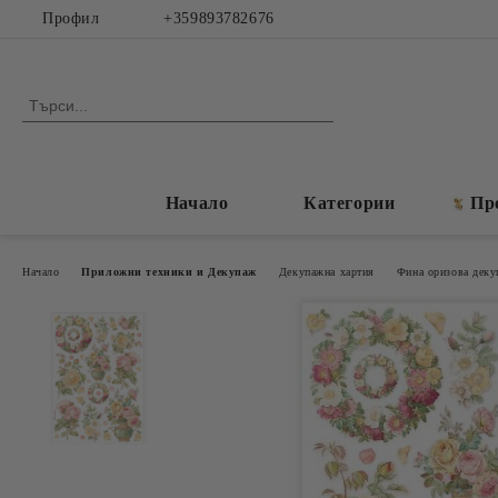
Профил
+359893782676
Начало
Категории
Пр
Начало
Приложни техники и Декупаж
Декупажна хартия
Фина оризова декуп