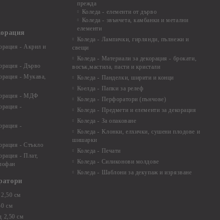
прежда
Коледа - елементи от дърво
Коледа - звънчета, камбанки и метални
елементи
корация
Коледа - Лампички, гирлянди, пълнежи и
орация - Акрил и
свещи
Коледа - Материали за декорация - брокати,
орация - Дърво
восък,мастила, пасти и кристали
орация - Мукава,
Коледа - Панделки, ширити и конци
Коелда - Папки за релеф
корация - МДФ
Коледа - Перфоратори (пънчове)
орация -
Коледа - Предмети и елементи за декорация
Коледа - За опаковане
орация -
Коледа - Kлонки, елхички, сушени плодове и
шишарки
орация - Стъкло
Коледа - Печати
орация - Плат,
Коледа - Силиконови молдове
елофан
Коледа - Шаблони за декупаж и изрязване
ратори
2,50 см
50 см
 2,50 см