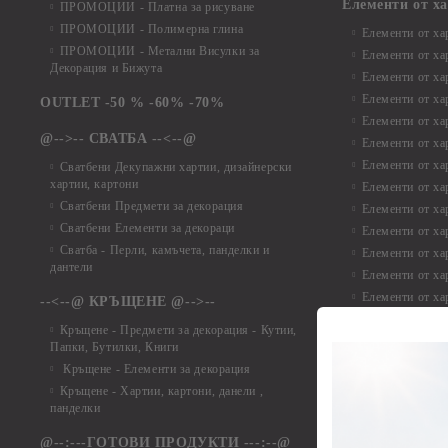
Елементи от х
ПРОМОЦИИ - Платна за рисуване
ПРОМОЦИИ - Полимерна глина
Елементи от ха
ПРОМОЦИИ - Метални Висулки за
Елементи от ха
Декорация и Бижута
Елементи от ха
Елементи от ха
OUTLET -50 % -60% -70%
Елементи от ха
@-->-- СВАТБА --<--@
Елементи от ха
Елементи от ха
Сватбени Декупажни хартии, дизайнерски
хартии, картони
Елементи от ха
Сватбени Предмети за декорация
Елементи от ха
Сватбени Елементи за декораци
Елементи от ха
Сватба - Перли, камъчета, панделки и
Елементи от ха
дантели
Елементи от ха
Елементи от ха
--<--@ КРЪЩЕНЕ @-->--
Елементи то хар
Кръщене - Предмети за декорация - Кутии,
Елементи от ха
Папки, Бутилки, Книги
Елементи от ха
Кръщене - Елементи за декорация
Елементи от ха
Кръщене - Хартии, картони, данели ,
Елементи от ха
панделки
Елементи от ха
@--:---ГОТОВИ ПРОДУКТИ ---:--@