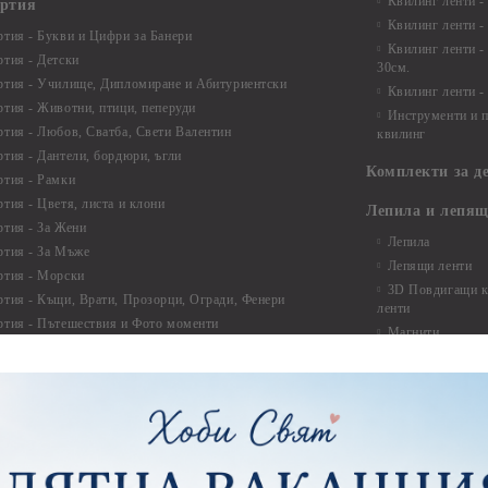
Квилинг ленти -
артия
Квилинг ленти -
ртия - Букви и Цифри за Банери
Квилинг ленти -
ртия - Детски
30см.
ртия - Училище, Дипломиране и Абитуриентски
Квилинг ленти -
ртия - Животни, птици, пеперуди
Инструменти и п
ртия - Любов, Сватба, Свети Валентин
квилинг
ртия - Дантели, бордюри, ъгли
Комплекти за д
ртия - Рамки
ртия - Цветя, листа и клони
Лепила и лепящ
ртия - За Жени
Лепила
ртия - За Мъже
Лепящи ленти
ртия - Морски
3D Повдигащи к
ртия - Къщи, Врати, Прозорци, Огради, Фенери
ленти
ртия - Пътешествия и Фото моменти
Магнити
тия - Такове, табелки, етикети
Велкро
ртия - Многопластови елементи
Силикон
ртия - Други
Фото ъгли
ртия - Готови композиции
Макраме
ртия - Микс елементи
ртия - Коледа и Зима
Макраме Основи 