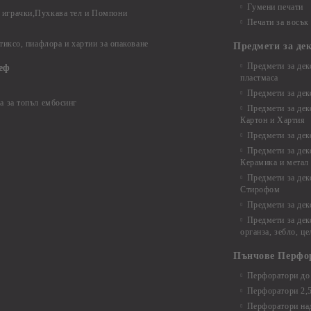
Гумени печати
играчки,Пухкава тел и Помпони
Печати за восък
 тиксо, пиафлора и хартии за опаковане
Предмети за де
Предмети за дек
еф
пластмаса
Предмети за дек
а за топъл ембосинг
Предмети за дек
Картон и Хартия
Предмети за де
Предмети за дек
Керамика и метал
Предмети за дек
Стирофом
Предмети за дек
Предмети за дек
органза, зебло, ц
Пънчове Перфо
Перфоратори до 
Перфоратори 2,
Перфоратори над