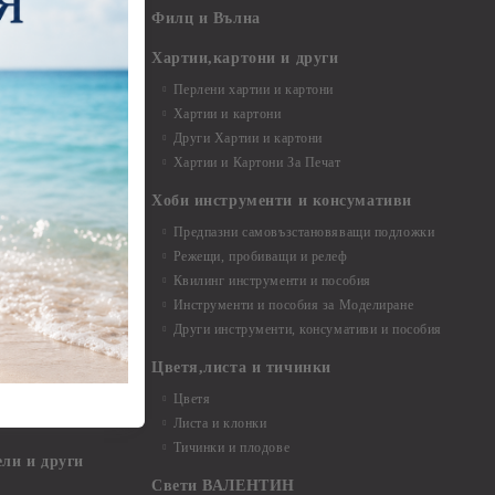
- 7,00 - 15,00 см
Филц и Вълна
- над 15,00 см
и материали
Хартии,картони и други
Перлени хартии и картони
Хартии и картони
и аксесоари
Други Хартии и картони
Хартии и Картони За Печат
Хоби инструменти и консумативи
Предпазни самовъзстановяващи подложки
, материали и
Режещи, пробиващи и релеф
Квилинг инструменти и пособия
и, химикали,
Инструменти и пособия за Моделиране
ци
Други инструменти, консумативи и пособия
Цветя,листа и тичинки
стери, химикали
Цветя
Листа и клонки
Тичинки и плодове
ели и други
Свети ВАЛЕНТИН