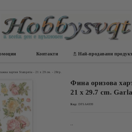
омоции
Контакти
Най-продавани продук
ажна хартия Stamperia - 21 х 29.см. - 28гр.
Фина оризова хар
21 x 29.7 cm. Garl
Код:
DFSA4899
..