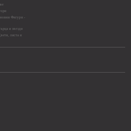
ве
тори
новни Фигури -
ърца и звезди
ветя, листа и