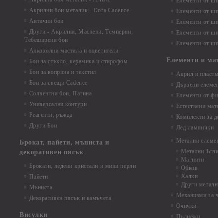
Елементи от шп
Акрилни бои металик - Dora Cadence
Елементи от шп
Антични бои
Елементи от шп
Други - Акрилни, Маслени, Темперни,
Елементи от шп
Тебеширени бои
Елементи от шп
Алкохолни мастила и оцветители
Елементи и ма
Бои за стъкло, керамика и стирофом
Бои за коприна и текстил
Акрил и пластм
Бои за свещи Cadence
Дървени елеме
Солвентни бои, Патина
Елементи от фи
Универсални контури
Естествени мат
Реагенти, ръжда
Комплекти за д
Други Бои
Лед лампички
Метални елеме
Брокат, пайети, мъниста и
Метални Ъгл
декоративен пясък
Магнити
Брокати, ледени кристали и мини перли
Обков
Халки
Пайети
Други металн
Мъниста
Механизми за 
Декоративен пясък и камъчета
Очички
Висулки
Пълнежи