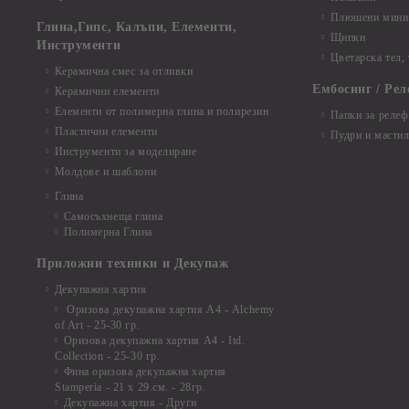
Плюшени мини 
Глина,Гипс, Калъпи, Елементи,
Щипки
Инструменти
Цветарска тел,
Керамична смес за отливки
Ембосинг / Рел
Керамични елементи
Елементи от полимерна глина и полирезин
Папки за релеф
Пластични елементи
Пудри и мастил
Инструменти за моделиране
Молдове и шаблони
Глина
Самосъхнеща глина
Полимерна Глина
Приложни техники и Декупаж
Декупажна хартия
Оризова декупажна хартия А4 - Alchemy
of Art - 25-30 гр.
Оризова декупажна хартия А4 - Itd.
Collection - 25-30 гр.
Фина оризова декупажна хартия
Stamperia - 21 х 29.см. - 28гр.
Декупажна хартия - Други