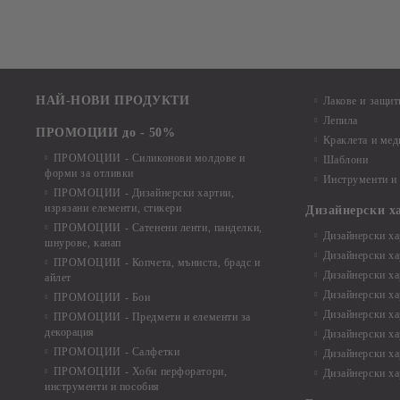
НАЙ-НОВИ ПРОДУКТИ
Лакове и защит
Лепила
ПРОМОЦИИ до - 50%
Краклета и ме
ПРОМОЦИИ - Силиконови молдове и
Шаблони
форми за отливки
Инструменти и
ПРОМОЦИИ - Дизайнерски хартии,
изрязани елементи, стикери
Дизайнерски х
ПРОМОЦИИ - Сатенени ленти, панделки,
Дизайнерски хар
шнурове, канап
Дизайнерски хар
ПРОМОЦИИ - Копчета, мъниста, брадс и
Дизайнерски хар
айлет
Дизайнерски ха
ПРОМОЦИИ - Бои
Дизайнерски хар
ПРОМОЦИИ - Предмети и елементи за
декорация
Дизайнерски ха
ПРОМОЦИИ - Салфетки
Дизайнерски ха
ПРОМОЦИИ - Хоби перфоратори,
Дизайнерски ха
инструменти и пособия