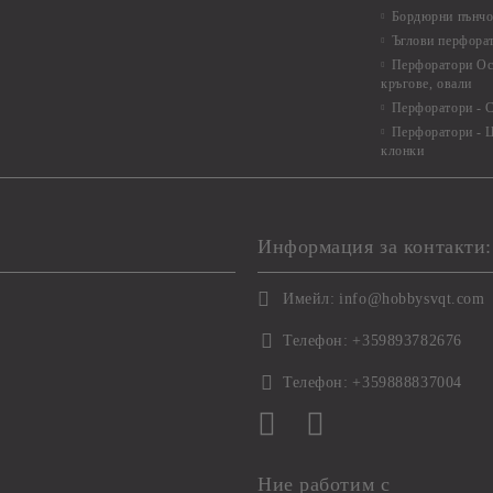
Бордюрни пънчо
Ъглови перфора
Перфоратори Ос
кръгове, овали
Перфоратори - С
Перфоратори - Ц
клонки
Информация за контакти:
Имейл:
info@hobbysvqt.com
Телефон:
+359893782676
Телефон:
+359888837004
Ние работим с