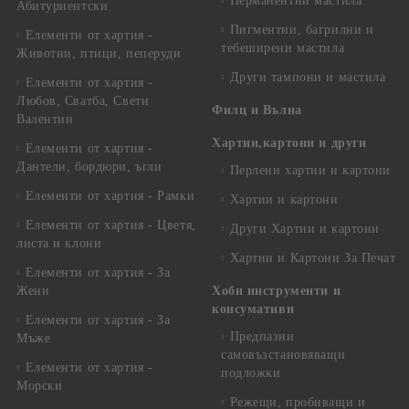
Перманентни мастила
Абитуриентски
Пигментни, багрилни и
Елементи от хартия -
тебеширени мастила
Животни, птици, пеперуди
Други тампони и мастила
Елементи от хартия -
Любов, Сватба, Свети
Филц и Вълна
Валентин
Хартии,картони и други
Елементи от хартия -
Дантели, бордюри, ъгли
Перлени хартии и картони
Елементи от хартия - Рамки
Хартии и картони
Елементи от хартия - Цветя,
Други Хартии и картони
листа и клони
Хартии и Картони За Печат
Елементи от хартия - За
Жени
Хоби инструменти и
консумативи
Елементи от хартия - За
Предпазни
Мъже
самовъзстановяващи
Елементи от хартия -
подложки
Морски
Режещи, пробиващи и