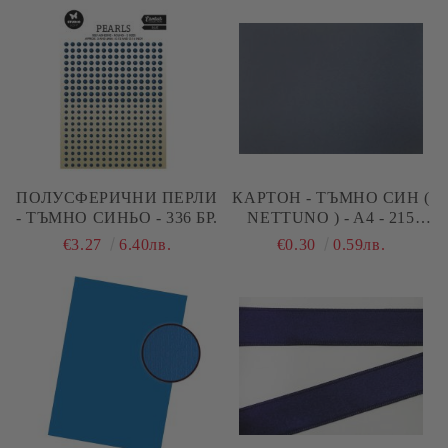
ПОЛУСФЕРИЧНИ ПЕРЛИ
КАРТОН - ТЪМНО СИН (
- ТЪМНО СИНЬО - 336 БР.
NETTUNO ) - A4 - 215
G/M²
€3.27
6.40лв.
€0.30
0.59лв.