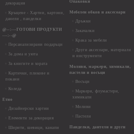
Опаковки
декорация
Мебелен обков и аксесоари
Кръщене - Хартии, картони,
данели , панделки
Дръжки
@--:---ГОТОВИ ПРОДУКТИ
Закачалки
---:--@
Крака за мебели
Персанализирани подаръци
Други аксесоари, материали
За дома и уюта
и инструменти
За книгите и хората
Моливи, маркери, химикали,
пастели и восъци
Картички, пликове и
покани
Восъци
Коледа
Маркери, флумастери,
химикали
Етно
Моливи
Дизайнерски хартии
Пастели
Елементи за декорация
Панделки, дантели и други
Ширити, шевици, канапи