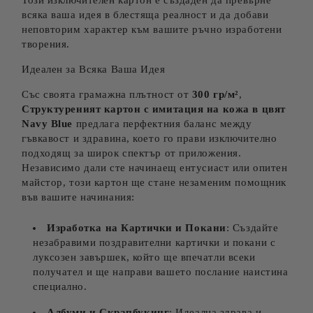
Този изключителен картон е създаден да превърне
всяка ваша идея в блестяща реалност и да добави
неповторим характер към вашите ръчно изработени
творения.
Идеален за Всяка Ваша Идея
Със своята грамажна плътност от
300 гр/м²
,
Структуреният картон​ с имитация на кожа в цвят
Navy Blue
предлага перфектния баланс между
гъвкавост и здравина, което го прави изключително
подходящ за широк спектър от приложения.
Независимо дали сте начинаещ ентусиаст или опитен
майстор, този картон ще стане незаменим помощник
във вашите начинания:
Изработка на Картички и Покани
: Създайте
незабравими поздравителни картички и покани с
луксозен завършек, който ще впечатли всеки
получател и ще направи вашето послание наистина
специално.
Албуми и Скрапбукинг
: Идеална здрава и