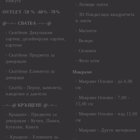
Бижута
Лепящи ленти
OUTLET -50 % -60% -70%
3D Повдигащи квадратчета
и ленти
@-->-- СВАТБА --<--@
Магнити
Сватбени Декупажни
хартии, дизайнерски хартии,
Велкро
картони
Силикон
Сватбени Предмети за
Фото ъгли
декорация
Сватбени Елементи за
Макраме
декораци
Макраме Основи - до 6,00
Сватба - Перли, камъчета,
см
панделки и дантели
Макраме Основи - 7,00 -
15,00 см
--<--@ КРЪЩЕНЕ @-->--
Макраме Основи - над 15,00
Кръщене - Предмети за
см
декорация - Кутии, Папки,
Бутилки, Книги
Макраме - Други материали
Кръщене - Елементи за