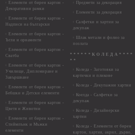
Елементи от бирен картон -
Предмети за декорация
Декоративни рамки
Елементи за декорация
Елементи от бирен картон -
Салфетки и хартии за
Надписи на български
декупаж
Елементи от бирен картон -
Шлак метали и фолио за
Ъгли и орнаменти
позлата
Елементи от бирен картон -
* * * * * * К О Л Е Д А * * * *
Сватба
* *
Елементи от бирен картон -
Коледа - Заготовки за
Училище, Дипломиране и
картички и пликове
Завършване
Коледа - Декупажни хартии
Елементи от бирен картон -
Бебшки и Детски елементи
Коелда - Салфетки за
декупаж
Елементи от бирен картон -
Цветя и Животни
Коледа - Дизайнерски
хартии
Елементи от бирен картон -
Стиймпънк и Мъжки
Коледа - Eлементи от бирен
елементи
картон, хартия, акрил, дърво,