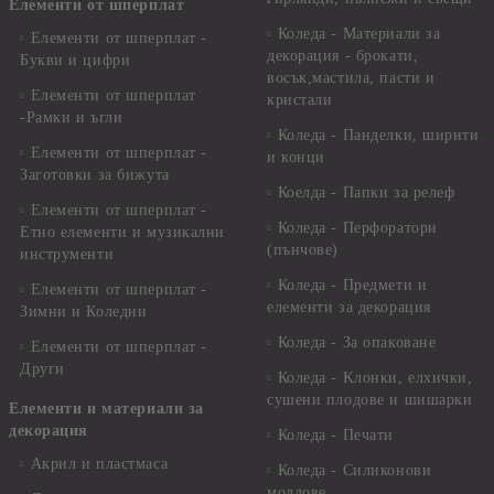
Елементи от шперплат
Коледа - Материали за
Елементи от шперплат -
декорация - брокати,
Букви и цифри
восък,мастила, пасти и
Елементи от шперплат
кристали
-Рамки и ъгли
Коледа - Панделки, ширити
Елементи от шперплат -
и конци
Заготовки за бижута
Коелда - Папки за релеф
Елементи от шперплат -
Коледа - Перфоратори
Етно елементи и музикални
(пънчове)
инструменти
Коледа - Предмети и
Елементи от шперплат -
елементи за декорация
Зимни и Коледни
Коледа - За опаковане
Елементи от шперплат -
Други
Коледа - Kлонки, елхички,
сушени плодове и шишарки
Елементи и материали за
декорация
Коледа - Печати
Акрил и пластмаса
Коледа - Силиконови
молдове