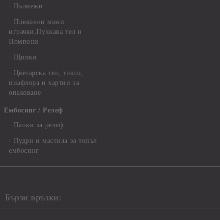
Пълнежи
Плюшени мини
играчки,Пухкава тел и
Помпони
Щипки
Цветарска тел, тиксо,
пиафлора и хартии за
опаковане
Ембосинг / Релеф
Папки за релеф
Пудри и мастила за топъл
ембосинг
Бързи връзки: