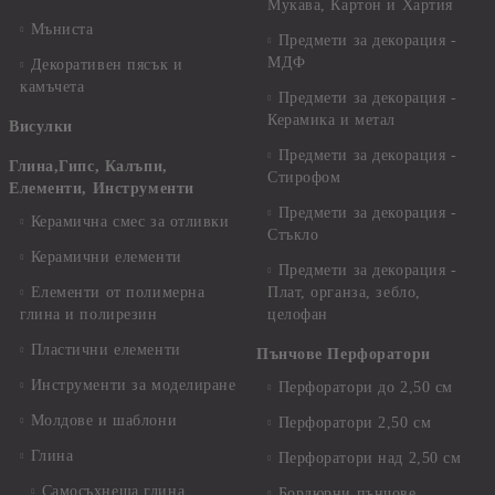
Мукава, Картон и Хартия
Мъниста
Предмети за декорация -
МДФ
Декоративен пясък и
камъчета
Предмети за декорация -
Керамика и метал
Висулки
Предмети за декорация -
Глина,Гипс, Калъпи,
Стирофом
Елементи, Инструменти
Предмети за декорация -
Керамична смес за отливки
Стъкло
Керамични елементи
Предмети за декорация -
Елементи от полимерна
Плат, органза, зебло,
глина и полирезин
целофан
Пластични елементи
Пънчове Перфоратори
Инструменти за моделиране
Перфоратори до 2,50 см
Молдове и шаблони
Перфоратори 2,50 см
Глина
Перфоратори над 2,50 см
Самосъхнеща глина
Бордюрни пънчове