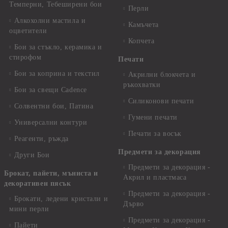
Темперни, Тебеширени бои
Перли
Алкохолни мастила и
Камъчета
оцветители
Копчета
Бои за стъкло, керамика и
стирофом
Печати
Бои за коприна и текстил
Акрилни блокчета и
ръкохватки
Бои за свещи Cadence
Силиконови печати
Солвентни бои, Патина
Гумени печати
Универсални контури
Печати за восък
Реагенти, ръжда
Предмети за декорация
Други Бои
Предмети за декорация -
Брокат, пайети, мъниста и
Акрил и пластмаса
декоративен пясък
Предмети за декорация -
Брокати, ледени кристали и
Дърво
мини перли
Предмети за декорация -
Пайети