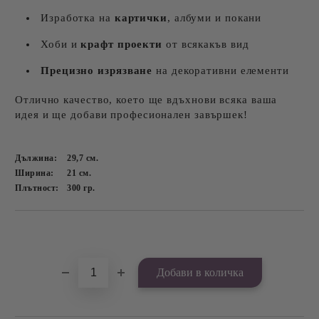
Изработка на
картички
, албуми и покани
Хоби и
крафт проекти
от всякакъв вид
Прецизно изрязване
на декоративни елементи
Отлично качество, което ще вдъхнови всяка ваша
идея и ще добави професионален завършек!
Дължина:
29,7
см.
Ширина:
21
см.
Плътност:
300
гр.
Добави в желани