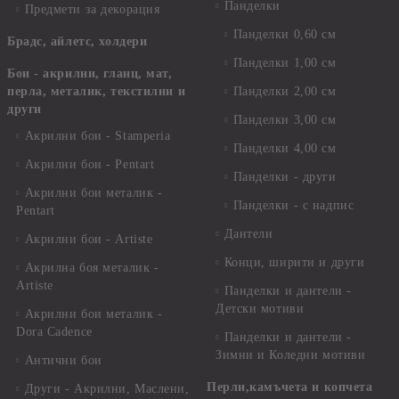
Панделки
Предмети за декорация
Панделки 0,60 см
Брадс, айлетс, холдери
Панделки 1,00 см
Бои - акрилни, гланц, мат,
перла, металик, текстилни и
Панделки 2,00 см
други
Панделки 3,00 см
Акрилни бои - Stamperia
Панделки 4,00 см
Акрилни бои - Pentart
Панделки - други
Акрилни бои металик -
Панделки - с надпис
Pentart
Дантели
Акрилни бои - Artiste
Конци, ширити и други
Акрилна боя металик -
Artiste
Панделки и дантели -
Детски мотиви
Акрилни бои металик -
Dora Cadence
Панделки и дантели -
Зимни и Коледни мотиви
Антични бои
Перли,камъчета и копчета
Други - Акрилни, Маслени,