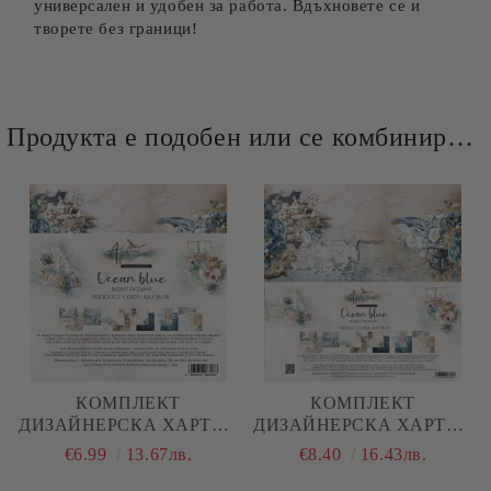
универсален и удобен за работа. Вдъхновете се и
творете без граници!
Продукта е подобен или се комбинира добре и със следните продукти :
КОМПЛЕКТ
КОМПЛЕКТ
ДИЗАЙНЕРСКА ХАРТИЯ
ДИЗАЙНЕРСКА ХАРТИЯ
- OCEAN BLUE - 12
- OCEAN BLUE - 6
€6.99
13.67лв.
€8.40
16.43лв.
ЛИСТА
ЛИСТА