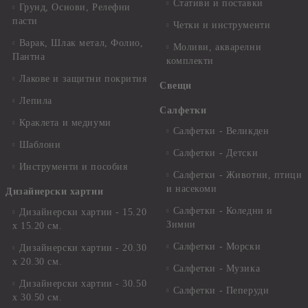
Стативи и поставки
Грунд, Основи, Релефни
пасти
Четки и инструменти
Варак, Шлак метал, Фолио,
Моливи, акварелни
Пантна
комплекти
Лакове и защитни покрития
Свещи
Лепила
Салфетки
Краклета и медиуми
Салфетки - Великден
Шаблони
Салфетки - Детски
Инструменти и пособия
Салфетки - Животни, птици
и насекоми
Дизайнерски хартии
Салфетки - Коледни и
Дизайнерски хартии - 15.20
Зимни
х 15.20 см.
Салфетки - Морски
Дизайнерски хартии - 20.30
х 20.30 см.
Салфетки - Музика
Дизайнерски хартии - 30.50
Салфетки - Пеперуди
х 30.50 см.