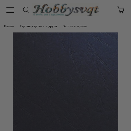
Начало
Хартии,картони и други
Хартии и картони