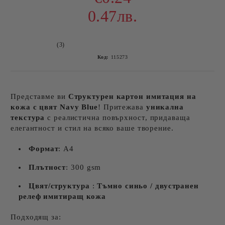
0.47лв.
(3)
Код:
115273
Представме ви
Структурен картон​ имитация на
кожа с цвят Navy Blue
! Притежава
уникална
текстура
с реалистична повърхност, придаваща
елегантност и стил на всяко ваше творение.
Формат
: A4
Плътност
: 300 gsm
Цвят/структура
:
Тъмно синьо / двустранен
релеф имитиращ кожа
Подходящ за: