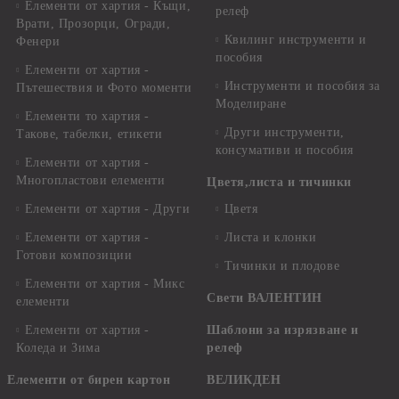
Елементи от хартия - Къщи,
релеф
Врати, Прозорци, Огради,
Квилинг инструменти и
Фенери
пособия
Елементи от хартия -
Инструменти и пособия за
Пътешествия и Фото моменти
Моделиране
Елементи то хартия -
Други инструменти,
Такове, табелки, етикети
консумативи и пособия
Елементи от хартия -
Многопластови елементи
Цветя,листа и тичинки
Елементи от хартия - Други
Цветя
Елементи от хартия -
Листа и клонки
Готови композиции
Тичинки и плодове
Елементи от хартия - Микс
Свети ВАЛЕНТИН
елементи
Елементи от хартия -
Шаблони за изрязване и
Коледа и Зима
релеф
Елементи от бирен картон
ВЕЛИКДЕН