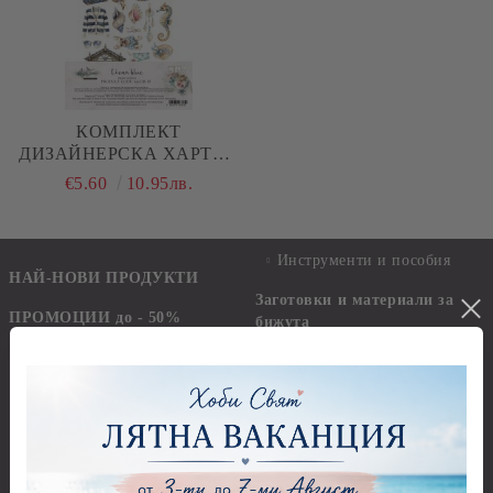
КОМПЛЕКТ
ДИЗАЙНЕРСКА ХАРТИЯ
- OCEAN BLUE - 7
€5.60
10.95лв.
ЛИСТА
Инструменти и пособия
НАЙ-НОВИ ПРОДУКТИ
Заготовки и материали за
ПРОМОЦИИ до - 50%
бижута
ПРОМОЦИИ - Силиконови
Заготовки за картички и
молдове и форми за отливки
пликове
ПРОМОЦИИ - Дизайнерски
Заготовки за картички
хартии, изрязани елементи,
стикери
Пликове
ПРОМОЦИИ - Сатенени
Заготовки за папки, книги за