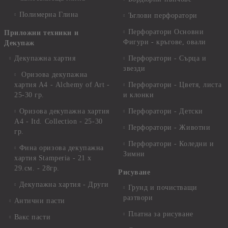
Полимерна Глина
Ъглови перфоратори
Перфоратори Основни
Приложни техники и
Фигури - кръгове, овали
Декупаж
Декупажна хартия
Перфоратори - Сърца и
звезди
Оризова декупажна
хартия А4 - Alchemy of Art -
Перфоратори - Цветя, листа
25-30 гр.
и клонки
Оризова декупажна хартия
Перфоратори - Детски
А4 - Itd. Collection - 25-30
Перфоратори - Животни
гр.
Перфоратори - Коледни и
Фина оризова декупажна
Зимни
хартия Stamperia - 21 х
29.см. - 28гр.
Рисуване
Декупажна хартия - Други
Грунд и почистващи
разтвори
Антични пасти
Платна за рисуване
Вакс пасти