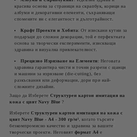
красива основа за страници на скрапбук, корици на
албуми и декоративни елементи, съхраняващи
спомените ви с елегантност и дълготрайност.
Крафт Проекти и Хобита
: От изискани кутии за
подаръци до сложни декорации, той е перфектната
основа за творчески експерименти, изискващи
здравина и визуална привлекателност.
Прецизно Изрязване на Елементи
: Неговата
здравина гарантира чисти и точни разрези с щанци
и машини за изрязване (die-cutting), без
разкъсвания или деформации, дори при най-
сложните дизайни.
Защо да Изберете
Структурен картон​ имитация на
кожа с цвят Navy Blue
?
Изберете
Структурен картон​ имитация на кожа с
цвят Navy Blue
- A4 - 300 гр/м²
, когато търсите
безкомпромисно качество и здравина за вашите
творчески проекти. Неговият
формат А4
е