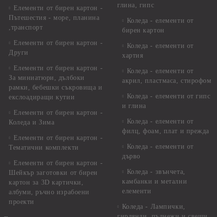
глина, гипс
Елементи от бирен картон -
Пътешестия - море, планина
Коледа - елементи от
,транспорт
бирен картон
Елементи от бирен картон -
Коледа - елементи от
Други
хартия
Елементи от бирен картон -
Коледа - елементи от
За миниатюри, дълбоки
акрил, пластмаса, стирофом
рамки, бебешки съкровища и
Коледа - елементи от гипс
екслоадиращи кутии
и глина
Елементи от бирен картон -
Коледа - елементи от
Коледа и Зима
филц, фоам, плат и прежда
Елементи от бирен картон -
Коледа - елементи от
Тематични комплекти
дърво
Елементи от бирен картон -
Коледа - звънчета,
Шейкър заготовки от бирен
камбанки и метални
картон за 3D картички,
елементи
албуми, ръчно израбоени
проекти
Коледа - Лампички,
гирлянди, пълнежи и свещи