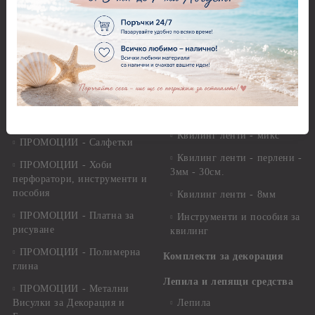
ленти, панделки, шнурове,
пожелания и албуми
канап
Изрязани елементи и
ПРОМОЦИИ - Копчета,
Стикери
мъниста, брадс и айлет
Квилинг
ПРОМОЦИИ - Бои
Квилинг ленти - 3мм -
ПРОМОЦИИ - Предмети и
35см.
елементи за декорация
Квилинг ленти - микс
ПРОМОЦИИ - Салфетки
Квилинг ленти - перлени -
ПРОМОЦИИ - Хоби
3мм - 30см.
перфоратори, инструменти и
пособия
Квилинг ленти - 8мм
ПРОМОЦИИ - Платна за
Инструменти и пособия за
рисуване
квилинг
ПРОМОЦИИ - Полимерна
Комплекти за декорация
глина
Лепила и лепящи средства
ПРОМОЦИИ - Метални
Висулки за Декорация и
Лепила