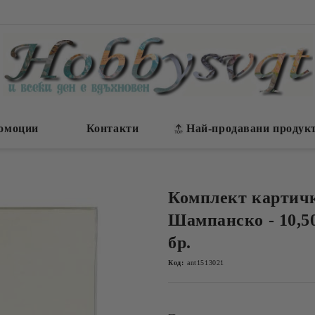
омоции
Контакти
Най-продавани продук
Комплект картичк
Шампанско - 10,50 
бр.
Код:
ant1513021