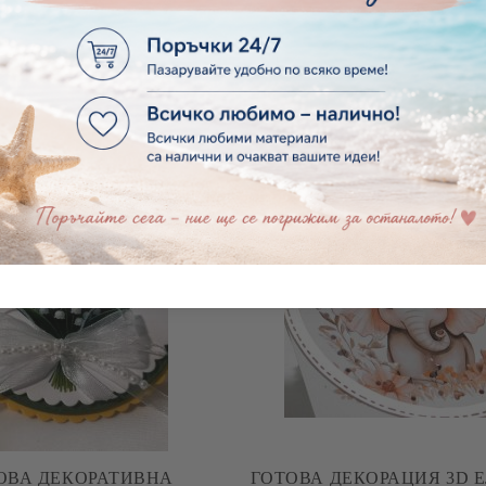
ОВА ДЕКОРАТИВНА
ГОТОВА ДЕКОРАТ
ЦИЯ СИНИ ЦВЕТЯ – 3D
КОМПОЗИЦИЯ БУКЕТ ЦВ
ЕНТ ЗА КАРТИЧКИ И
ЕЛЕМЕНТ ЗА КАРТИ
€2.85
5.57лв.
€2.95
5.77лв.
SCRAPBOOKING
SCRAPBOOKIN
ОВА ДЕКОРАТИВНА
ГОТОВА ДЕКОРАЦИЯ 3D 