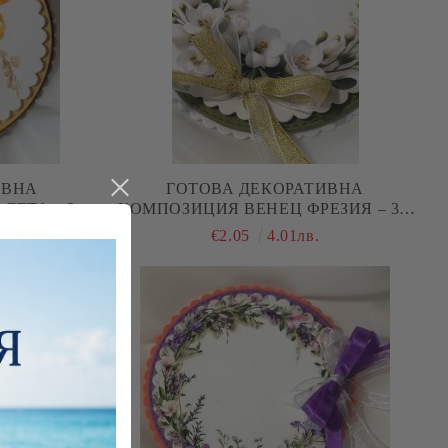
ИВНА
ГОТОВА ДЕКОРАТИВНА
ЛЕТА – 3D
КОМПОЗИЦИЯ ВЕНЕЦ ФРЕЗИЯ – 3D
ЧКИ И
ЕЛЕМЕНТ ЗА КАРТИЧКИ И
€2.05
4.01лв.
G
SCRAPBOOKING