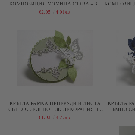
КОМПОЗИЦИЯ МОМИНА СЪЛЗА – 3D
КОМПОЗИЦИ
ЕЛЕМЕНТ ЗА КАРТИЧКИ И
– 3D Е
€2.05
4.01лв.
SCRAPBOOKING
КРЪГЛА РАМКА ПЕПЕРУДИ И ЛИСТА
КРЪГЛА Р
СВЕТЛО ЗЕЛЕНО – 3D ДЕКОРАЦИЯ ЗА
ТЪМНО СИ
СКРАПБУК И КАРТИЧКИ - 1 БР.
СКРАПБ
€1.93
3.77лв.