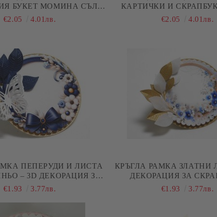
Я БУКЕТ МОМИНА СЪЛЗА
КАРТИЧКИ И СКРАПБУК
ЛЕМЕНТ ЗА КАРТИЧКИ И
СЛОНЧЕ ЗА БЕБЕ - 1
€2.05
4.01лв.
€2.05
4.01лв.
SCRAPBOOKING
АМКА ПЕПЕРУДИ И ЛИСТА
КРЪГЛА РАМКА ЗЛАТНИ Л
НЬО – 3D ДЕКОРАЦИЯ ЗА
ДЕКОРАЦИЯ ЗА СКРА
УК И КАРТИЧКИ - 1 БР.
КАРТИЧКИ - 1 Б
€1.93
3.77лв.
€1.93
3.77лв.