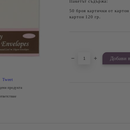
Пакетът съдържа:
50 броя картички от картон 
картон 120 гр.
Добави в желани
Tweet
цени продукта
тветствие