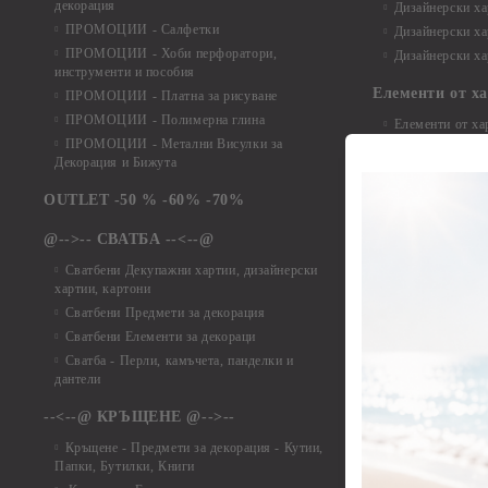
декорация
Дизайнерски ха
ПРОМОЦИИ - Салфетки
Дизайнерски ха
ПРОМОЦИИ - Хоби перфоратори,
Дизайнерски ха
инструменти и пособия
Елементи от х
ПРОМОЦИИ - Платна за рисуване
ПРОМОЦИИ - Полимерна глина
Елементи от ха
ПРОМОЦИИ - Метални Висулки за
Елементи от ха
Декорация и Бижута
Елементи от ха
Елементи от ха
OUTLET -50 % -60% -70%
Елементи от ха
@-->-- СВАТБА --<--@
Елементи от ха
Елементи от ха
Сватбени Декупажни хартии, дизайнерски
хартии, картони
Елементи от ха
Сватбени Предмети за декорация
Елементи от ха
Сватбени Елементи за декораци
Елементи от ха
Сватба - Перли, камъчета, панделки и
Елементи от ха
дантели
Елементи от ха
Елементи от ха
--<--@ КРЪЩЕНЕ @-->--
Елементи то хар
Кръщене - Предмети за декорация - Кутии,
Елементи от ха
Папки, Бутилки, Книги
Елементи от ха