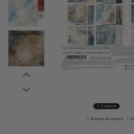
Prev
Next
Сподели
Изпрати на приятел
О