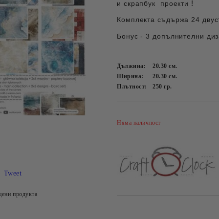
!
и скрапбук проекти
Комплекта съдържа 24 двуст
Бонус - 3 допълнителни диз
Дължина:
20.30
см.
Ширина:
20.30
см.
Плътност:
250
гр.
Няма наличност
Tweet
цени продукта