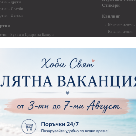
ртии - други
Стикери
ртии - Сватби
ртии - Детски
Квилинг
Квилинг ленти -
артия
Квилинг ленти -
ртия - Букви и Цифри за Банери
Квилинг ленти -
ртия - Детски
30см.
ртия - Училище, Дипломиране и Абитуриентски
Квилинг ленти -
ртия - Животни, птици, пеперуди
Инструменти и п
ртия - Любов, Сватба, Свети Валентин
квилинг
ртия - Дантели, бордюри, ъгли
Комплекти за д
ртия - Рамки
ртия - Цветя, листа и клони
Лепила и лепящ
ртия - За Жени
Лепила
ртия - За Мъже
Лепящи ленти
ртия - Морски
3D Повдигащи к
ртия - Къщи, Врати, Прозорци, Огради, Фенери
ленти
ртия - Пътешествия и Фото моменти
Магнити
тия - Такове, табелки, етикети
Велкро
ртия - Многопластови елементи
Силикон
ртия - Други