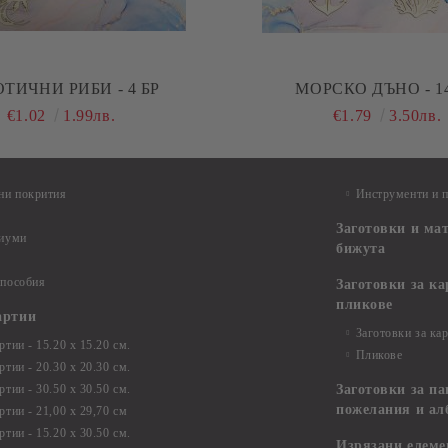
ТИЧНИ РИБИ - 4 БР
МОРСКО ДЪНО - 14
€1.02
1.99лв.
€1.79
3.50лв.
ни покрития
Инструменти и 
Заготовки и ма
диуми
бижута
 пособия
Заготовки за к
пликове
артии
Заготовки за ка
тии - 15.20 х 15.20 см.
Пликове
тии - 20.30 х 20.30 см.
тии - 30.50 х 30.50 см.
Заготовки за па
пожелания и ал
ртии - 21,00 х 29,70 см
тии - 15.20 x 30.50 см.
Изрязани елеме