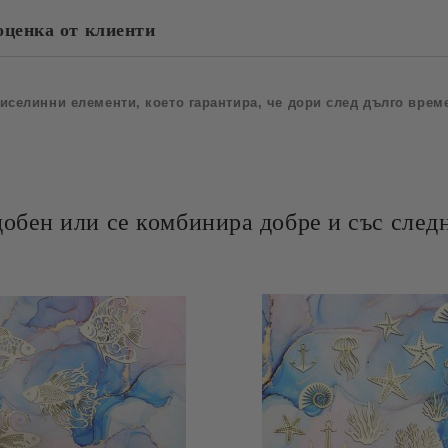
оценка от клиенти
иселинни елементи, което гарантира, че дори след дълго врем
добен или се комбинира добре и със следн