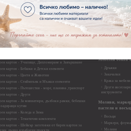
Фото ъгли
ртия - Готови композиции
Макраме
ртия - Микс елементи
ртия - Коледа и Зима
Макраме Основи 
Макраме Основи 
ирен картон
Макраме Основи 
рен картон - Декоративни рамки
Макраме - Друг
рен картон - Надписи на български
Опаковки
рен картон - Ъгли и орнаменти
рен картон - Сватба
Мебелен обков 
рен картон - Училище, Дипломиране и Завършване
Дръжки
рен картон - Бебшки и Детски елементи
Закачалки
рен картон - Цветя и Животни
Крака за мебели
рен картон - Стиймпънк и Мъжки елементи
Други аксесоари
рен картон - Пътешестия - море, планина ,транспорт
инструменти
рен картон - Други
рен картон - За миниатюри, дълбоки рамки, бебешки
Моливи, маркер
лоадиращи кутии
пастели и восъ
рен картон - Коледа и Зима
Восъци
рен картон - Тематични комплекти
Маркери, флума
рен картон - Шейкър заготовки от бирен картон за
Моливи
буми, ръчно израбоени проекти