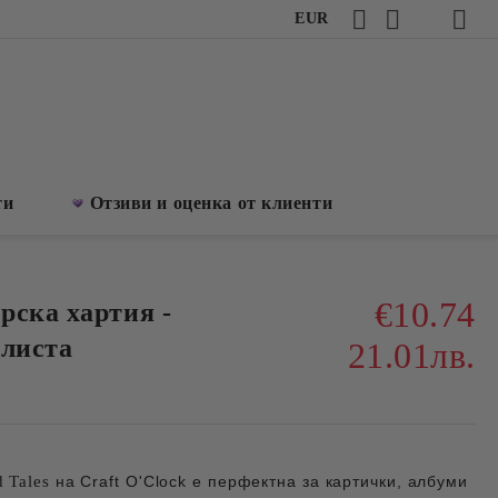
EUR
ти
Отзиви и оценка от клиенти
€10.74
рска хартия -
 листа
21.01лв.
d Tales
на
Craft O'Clock
е
перфектна за картички, албуми