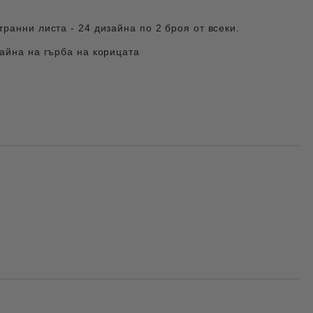
ранни листа - 24 дизайна по 2 броя от всеки.
айна на гърба на корицата
Добави в желани