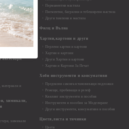
Перманентни мастила
Пигментни, багрилни и тебеширени мастила
Други тампони и мастила
- до 6,00 см
- 7,00 - 15,00 см
Филц и Вълна
- над 15,00 см
и материали
Хартии,картони и други
Перлени хартии и картони
Хартии и картони
и аксесоари
Други Хартии и картони
Хартии и Картони За Печат
Хоби инструменти и консумативи
Предпазни самовъзстановяващи подложки
, материали и
Режещи, пробиващи и релеф
Квилинг инструменти и пособия
и, химикали,
Инструменти и пособия за Моделиране
ци
Други инструменти, консумативи и пособия
Цветя,листа и тичинки
стери, химикали
Цветя