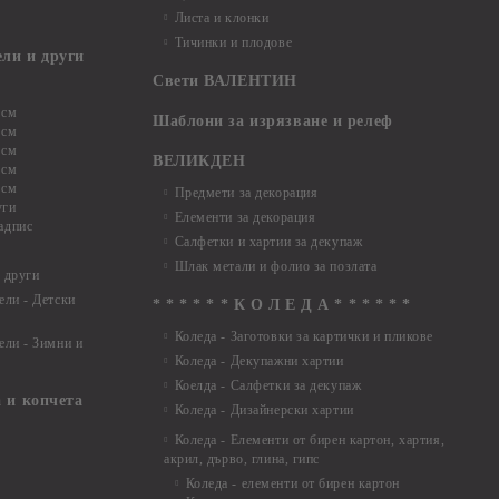
Листа и клонки
Тичинки и плодове
ели и други
Свети ВАЛЕНТИН
 см
Шаблони за изрязване и релеф
 см
 см
ВЕЛИКДЕН
 см
 см
Предмети за декорация
уги
Елементи за декорация
адпис
Салфетки и хартии за декупаж
Шлак метали и фолио за позлата
 други
ели - Детски
* * * * * * К О Л Е Д А * * * * * *
Коледа - Заготовки за картички и пликове
ели - Зимни и
Коледа - Декупажни хартии
Коелда - Салфетки за декупаж
 и копчета
Коледа - Дизайнерски хартии
Коледа - Eлементи от бирен картон, хартия,
акрил, дърво, глина, гипс
Коледа - елементи от бирен картон