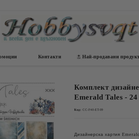
омоции
Контакти
Най-продавани продук
Комплект дизайне
Emerald Tales - 24
Код:
CC-F40-ET-09
Дизайнерска хартия
Emeral