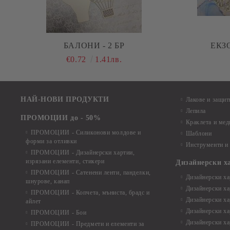
БАЛОНИ - 2 БР
ЕКЗО
€0.72
1.41лв.
НАЙ-НОВИ ПРОДУКТИ
Лакове и защит
Лепила
ПРОМОЦИИ до - 50%
Краклета и ме
ПРОМОЦИИ - Силиконови молдове и
Шаблони
форми за отливки
Инструменти и
ПРОМОЦИИ - Дизайнерски хартии,
изрязани елементи, стикери
Дизайнерски х
ПРОМОЦИИ - Сатенени ленти, панделки,
Дизайнерски хар
шнурове, канап
Дизайнерски хар
ПРОМОЦИИ - Копчета, мъниста, брадс и
Дизайнерски хар
айлет
Дизайнерски ха
ПРОМОЦИИ - Бои
Дизайнерски хар
ПРОМОЦИИ - Предмети и елементи за