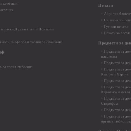
и елементи
Печати
часовник
Акрилни блокчет
Силиконови печ
Гумени печати
играчки,Пухкава тел и Помпони
Печати за восък
 тиксо, пиафлора и хартии за опаковане
Предмети за де
Предмети за дек
еф
пластмаса
Предмети за дек
а за топъл ембосинг
Предмети за дек
Картон и Хартия
Предмети за де
Предмети за дек
Керамика и метал
Предмети за дек
Стирофом
Предмети за дек
Предмети за дек
органза, зебло, ц