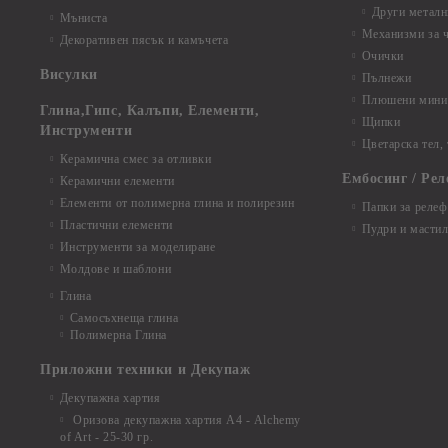
Други металн
Мъниста
Механизми за 
Декоративен пясък и камъчета
Очички
Висулки
Пълнежи
Плюшени мини 
Глина,Гипс, Калъпи, Елементи,
Щипки
Инструменти
Цветарска тел,
Керамична смес за отливки
Ембосинг / Рел
Керамични елементи
Елементи от полимерна глина и полирезин
Папки за релеф
Пластични елементи
Пудри и мастил
Инструменти за моделиране
Молдове и шаблони
Глина
Самосъхнеща глина
Полимерна Глина
Приложни техники и Декупаж
Декупажна хартия
Оризова декупажна хартия А4 - Alchemy
of Art - 25-30 гр.