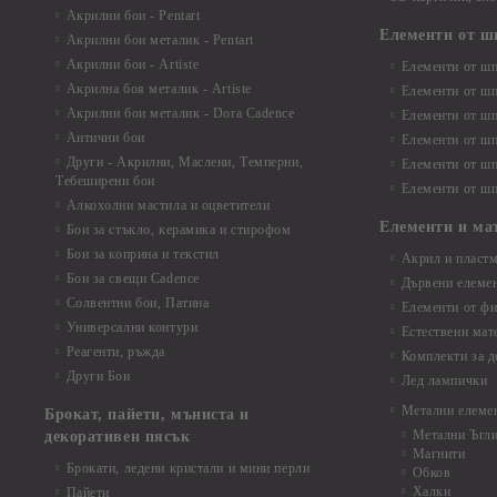
Акрилни бои - Pentart
Елементи от ш
Акрилни бои металик - Pentart
Акрилни бои - Artiste
Елементи от шп
Акрилна боя металик - Artiste
Елементи от шп
Акрилни бои металик - Dora Cadence
Елементи от шп
Антични бои
Елементи от шп
Други - Акрилни, Маслени, Темперни,
Елементи от шп
Тебеширени бои
Елементи от шп
Алкохолни мастила и оцветители
Елементи и ма
Бои за стъкло, керамика и стирофом
Бои за коприна и текстил
Акрил и пластм
Бои за свещи Cadence
Дървени елеме
Солвентни бои, Патина
Елементи от фи
Универсални контури
Естествени мат
Реагенти, ръжда
Комплекти за д
Други Бои
Лед лампички
Метални елеме
Брокат, пайети, мъниста и
Метални Ъгл
декоративен пясък
Магнити
Брокати, ледени кристали и мини перли
Обков
Халки
Пайети