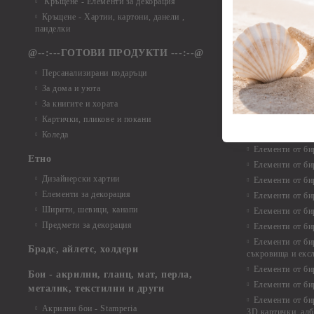
Кръщене - Елементи за декорация
Елементи от ха
Кръщене - Хартии, картони, данели ,
Елементи от ха
панделки
Елементи от ха
@--:---ГОТОВИ ПРОДУКТИ ---:--@
Елементи от б
Персанализирани подаръци
Елементи от би
За дома и уюта
Елементи от би
За книгите и хората
Елементи от би
Картички, пликове и покани
Елементи от би
Коледа
Елементи от би
Етно
Елементи от би
Дизайнерски хартии
Елементи от би
Елементи за декорация
Елементи от би
Ширити, шевици, канапи
Елементи от би
Предмети за декорация
Елементи от би
Елементи от би
Брадс, айлетс, холдери
съкровища и екс
Елементи от би
Бои - акрилни, гланц, мат, перла,
Елементи от би
металик, текстилни и други
Елементи от би
Акрилни бои - Stamperia
3D картички, ал