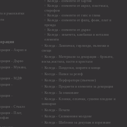
Коледа - елементи от хартия
Коледа - елементи от акрил, пластмаса,
стирофом
а и ръкохватки
Коледа - елементи от гипс и глина
ати
Коледа - елементи от филц, фоам, плат и
прежда
Коледа - елементи от дърво
Коледа - звънчета, камбанки и метални
елементи
корация
Коледа - Лампички, гирлянди, пълнежи и
орация - Акрил и
свещи
Коледа - Материали за декорация - брокати,
орация - Дърво
восък,мастила, пасти и кристали
орация - Мукава,
Коледа - Панделки, ширити и конци
Коелда - Папки за релеф
корация - МДФ
Коледа - Перфоратори (пънчове)
орация -
Коледа - Предмети и елементи за декорация
Коледа - За опаковане
орация -
Коледа - Kлонки, елхички, сушени плодове и
шишарки
орация - Стъкло
Коледа - Печати
орация - Плат,
Коледа - Силиконови молдове
елофан
Коледа - Шаблони за декупаж и изрязване