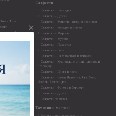
Салфетки
Салфетки - Великден
Салфетки - Детски
 3мм - 35см.
Салфетки - Животни, птици и насекоми
 микс
Салфетки - Коледни и Зимни
 перлени - 3мм -
Салфетки - Морски
Салфетки - Музика
 8мм
Салфетки - Пеперуди
особия за
Салфетки - Рози
Салфетки - Пътешествия и пейзажи
екорация
Салфетки - Кухненски мотиви, плодове и
зеленчуци
и средства
Салфетки - Цветя и листа
Салфетки - Свети Валентин, Сватбени,
Любов, Рожден ден
Салфетки - Фонове и бордюри
вадратчета и
Салфетки - Други
Салфетки на пакет
Тампони и мастила
Апликатори и пулверизатори