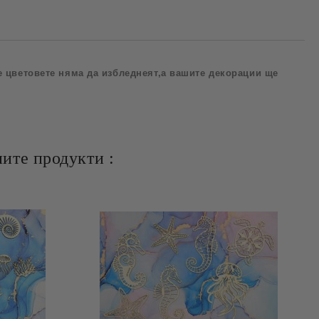
е цветовете няма да избледнеят,a вашите декорации ще
ите продукти :