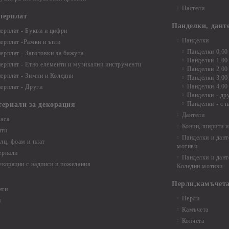
Пастели
перплат
Панделки, дант
ерплат - Букви и цифри
Панделки
ерплат -Рамки и ъгли
Панделки 0,60
ерплат - Заготовки за бижута
Панделки 1,00
ерплат - Етно елементи и музикални инструменти
Панделки 2,00
ерплат - Зимни и Коледни
Панделки 3,00
Панделки 4,00
ерплат - Други
Панделки - др
Панделки - с н
териали за декорация
Дантели
аса
Конци, ширити и
нти
Панделки и дант
лц, фоам и плат
мотиви
ериали
Панделки и дант
екорации с надписи и пожелания
Коледни мотиви
Перли,камъчета
нти
Перли
и
Камъчета
Копчета