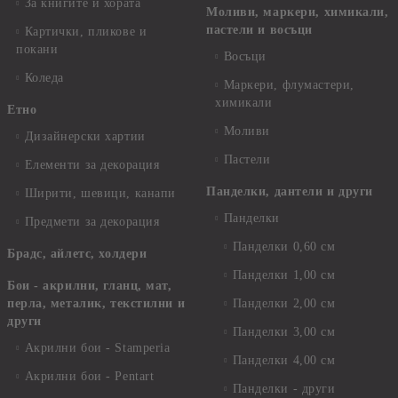
За книгите и хората
Моливи, маркери, химикали,
пастели и восъци
Картички, пликове и
покани
Восъци
Коледа
Маркери, флумастери,
химикали
Етно
Моливи
Дизайнерски хартии
Пастели
Елементи за декорация
Панделки, дантели и други
Ширити, шевици, канапи
Панделки
Предмети за декорация
Панделки 0,60 см
Брадс, айлетс, холдери
Панделки 1,00 см
Бои - акрилни, гланц, мат,
перла, металик, текстилни и
Панделки 2,00 см
други
Панделки 3,00 см
Акрилни бои - Stamperia
Панделки 4,00 см
Акрилни бои - Pentart
Панделки - други