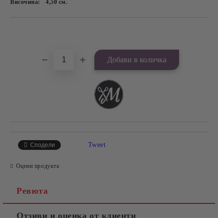
Височина:
4,50
см.
Добави в желани
Tweet
Сподели
Оцени продукта
Ревюта
Отзиви и оценка от клиенти