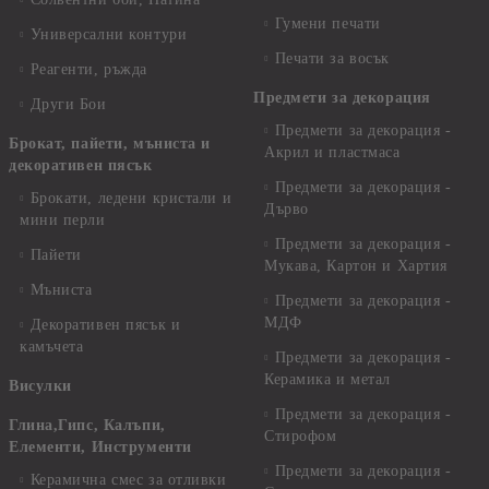
Гумени печати
Универсални контури
Печати за восък
Реагенти, ръжда
Предмети за декорация
Други Бои
Предмети за декорация -
Брокат, пайети, мъниста и
Акрил и пластмаса
декоративен пясък
Предмети за декорация -
Брокати, ледени кристали и
Дърво
мини перли
Предмети за декорация -
Пайети
Мукава, Картон и Хартия
Мъниста
Предмети за декорация -
МДФ
Декоративен пясък и
камъчета
Предмети за декорация -
Керамика и метал
Висулки
Предмети за декорация -
Глина,Гипс, Калъпи,
Стирофом
Елементи, Инструменти
Предмети за декорация -
Керамична смес за отливки