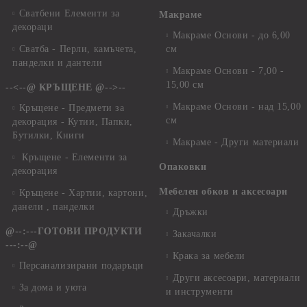
Сватбени Елементи за
Макраме
декораци
Макраме Основи - до 6,00
Сватба - Перли, камъчета,
см
панделки и дантели
Макраме Основи - 7,00 -
15,00 см
--<--@ КРЪЩЕНЕ @-->--
Макраме Основи - над 15,00
Кръщене - Предмети за
см
декорация - Кутии, Папки,
Бутилки, Книги
Макраме - Други материали
Кръщене - Елементи за
Опаковки
декорация
Мебелен обков и аксесоари
Кръщене - Хартии, картони,
данели , панделки
Дръжки
@--:---ГОТОВИ ПРОДУКТИ
Закачалки
---:--@
Крака за мебели
Персанализирани подаръци
Други аксесоари, материали
За дома и уюта
и инструменти