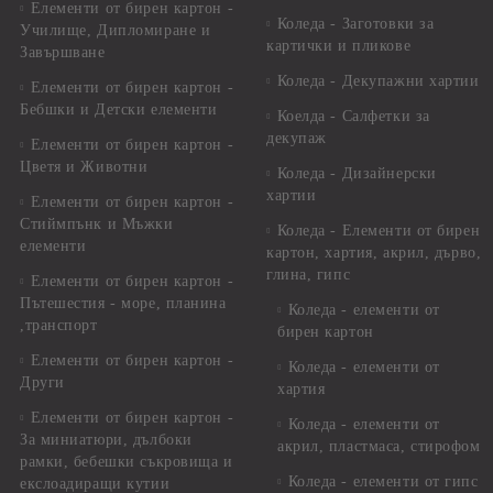
Елементи от бирен картон -
Коледа - Заготовки за
Училище, Дипломиране и
картички и пликове
Завършване
Коледа - Декупажни хартии
Елементи от бирен картон -
Бебшки и Детски елементи
Коелда - Салфетки за
декупаж
Елементи от бирен картон -
Цветя и Животни
Коледа - Дизайнерски
хартии
Елементи от бирен картон -
Стиймпънк и Мъжки
Коледа - Eлементи от бирен
елементи
картон, хартия, акрил, дърво,
глина, гипс
Елементи от бирен картон -
Пътешестия - море, планина
Коледа - елементи от
,транспорт
бирен картон
Елементи от бирен картон -
Коледа - елементи от
Други
хартия
Елементи от бирен картон -
Коледа - елементи от
За миниатюри, дълбоки
акрил, пластмаса, стирофом
рамки, бебешки съкровища и
Коледа - елементи от гипс
екслоадиращи кутии