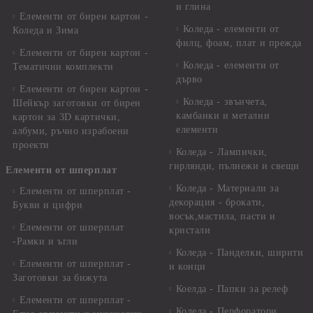
и глина
Елементи от бирен картон -
Коледа - елементи от
Коледа и Зима
филц, фоам, плат и прежда
Елементи от бирен картон -
Коледа - елементи от
Тематични комплекти
дърво
Елементи от бирен картон -
Коледа - звънчета,
Шейкър заготовки от бирен
камбанки и метални
картон за 3D картички,
елементи
албуми, ръчно израбоени
проекти
Коледа - Лампички,
гирлянди, пълнежи и свещи
Елементи от шперплат
Коледа - Материали за
Елементи от шперплат -
декорация - брокати,
Букви и цифри
восък,мастила, пасти и
Елементи от шперплат
кристали
-Рамки и ъгли
Коледа - Панделки, ширити
Елементи от шперплат -
и конци
Заготовки за бижута
Коелда - Папки за релеф
Елементи от шперплат -
Коледа - Перфоратори