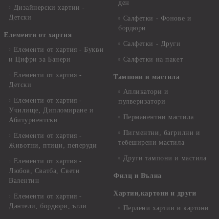
ден
Дизайнерски хартии -
Детски
Салфетки - Фонове и
бордюри
Елементи от хартия
Салфетки - Други
Елементи от хартия - Букви
и Цифри за Банери
Салфетки на пакет
Елементи от хартия -
Тампони и мастила
Детски
Апликатори и
Елементи от хартия -
пулверизатори
Училище, Дипломиране и
Перманентни мастила
Абитуриентски
Пигментни, багрилни и
Елементи от хартия -
тебеширени мастила
Животни, птици, пеперуди
Други тампони и мастила
Елементи от хартия -
Любов, Сватба, Свети
Филц и Вълна
Валентин
Хартии,картони и други
Елементи от хартия -
Дантели, бордюри, ъгли
Перлени хартии и картони