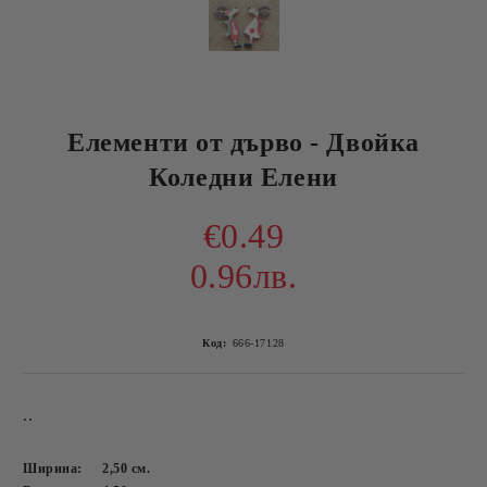
Елементи от дърво - Двойка
Коледни Елени
€0.49
0.96лв.
Код:
666-17128
..
Ширина:
2,50
см.