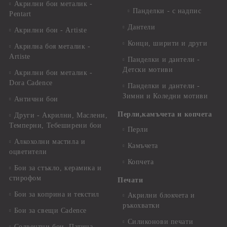
Акрилни бои металик -
Панделки - с надпис
Pentart
Дантели
Акрилни бои - Artiste
Конци, ширити и други
Акрилна боя металик -
Artiste
Панделки и дантели -
Детски мотиви
Акрилни бои металик -
Dora Cadence
Панделки и дантели -
Зимни и Коледни мотиви
Антични бои
Перли,камъчета и копчета
Други - Акрилни, Маслени,
Темперни, Тебеширени бои
Перли
Алкохолни мастила и
Камъчета
оцветители
Копчета
Бои за стъкло, керамика и
стирофом
Печати
Бои за коприна и текстил
Акрилни блокчета и
ръкохватки
Бои за свещи Cadence
Силиконови печати
Солвентни бои, Патина