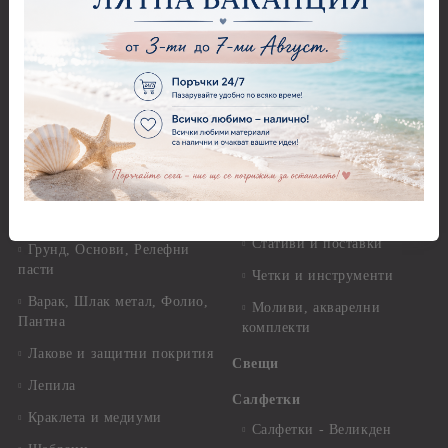
Оризова декупажна хартия
Перфоратори - Детски
А4 - Itd. Collection - 25-30
Перфоратори - Животни
гр.
Перфоратори - Коледни и
Фина оризова декупажна
Зимни
хартия Stamperia - 21 х
29.см. - 28гр.
Рисуване
Декупажна хартия - Други
Грунд и почистващи
разтвори
Антични пасти
Платна за рисуване
Вакс пасти
Стативи и поставки
Грунд, Основи, Релефни
пасти
Четки и инструменти
Варак, Шлак метал, Фолио,
Моливи, акварелни
Пантна
комплекти
Лакове и защитни покрития
Свещи
Лепила
Салфетки
Краклета и медиуми
Салфетки - Великден