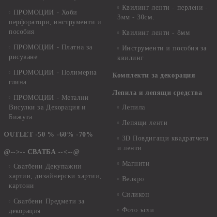
Квилинг ленти - перлени -
ПРОМОЦИИ - Хоби
3мм - 30см.
перфоратори, инструменти и
пособия
Квилинг ленти - 8мм
ПРОМОЦИИ - Платна за
Инструменти и пособия за
рисуване
квилинг
ПРОМОЦИИ - Полимерна
Комплекти за декорация
глина
Лепила и лепящи средства
ПРОМОЦИИ - Метални
Висулки за Декорация и
Лепила
Бижута
Лепящи ленти
OUTLET -50 % -60% -70%
3D Повдигащи квадратчета
и ленти
@-->-- СВАТБА --<--@
Магнити
Сватбени Декупажни
хартии, дизайнерски хартии,
Велкро
картони
Силикон
Сватбени Предмети за
Фото ъгли
декорация