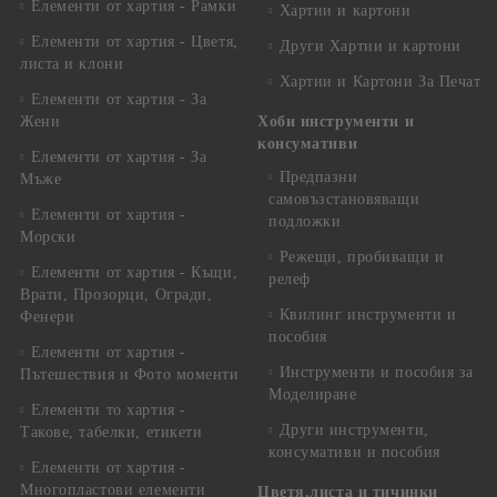
Елементи от хартия - Рамки
Хартии и картони
Елементи от хартия - Цветя,
Други Хартии и картони
листа и клони
Хартии и Картони За Печат
Елементи от хартия - За
Жени
Хоби инструменти и
консумативи
Елементи от хартия - За
Предпазни
Мъже
самовъзстановяващи
Елементи от хартия -
подложки
Морски
Режещи, пробиващи и
Елементи от хартия - Къщи,
релеф
Врати, Прозорци, Огради,
Квилинг инструменти и
Фенери
пособия
Елементи от хартия -
Инструменти и пособия за
Пътешествия и Фото моменти
Моделиране
Елементи то хартия -
Други инструменти,
Такове, табелки, етикети
консумативи и пособия
Елементи от хартия -
Многопластови елементи
Цветя,листа и тичинки