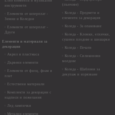
Етно елементи и музикални
(пънчове)
инструменти
Коледа - Предмети и
Елементи от шперплат -
елементи за декорация
Зимни и Коледни
Коледа - За опаковане
Елементи от шперплат -
Други
Коледа - Kлонки, елхички,
сушени плодове и шишарки
Елементи и материали за
декорация
Коледа - Печати
Акрил и пластмаса
Коледа - Силиконови
молдове
Дървени елементи
Коледа - Шаблони за
Елементи от филц, фоам и
декупаж и изрязване
плат
Естествени материали
Комплекти за декорации с
надписи и пожелания
Лед лампички
Метални елементи