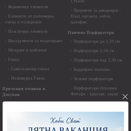
Стъкло
Керамични елементи
Предмети за декорация -
Елементи от полимерна
Плат, органза, зебло,
глина и полирезин
целофан
Пластични елементи
Пънчове Перфоратори
Инструменти за моделиране
Перфоратори до 2,50 см
Молдове и шаблони
Перфоратори 2,50 см
Глина
Перфоратори над 2,50 см
Самосъхнеща глина
Бордюрни пънчове
Полимерна Глина
Ъглови перфоратори
Перфоратори Основни
Приложни техники и
Фигури - кръгове, овали
Декупаж
Декупажна хартия
Перфоратори - Сърца и
звезди
Оризова декупажна
хартия А4 - Alchemy of Art -
Перфоратори - Цветя, листа
25-30 гр.
и клонки