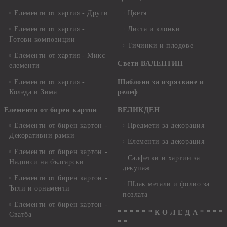
Елементи от хартия - Други
Цветя
Елементи от хартия -
Листа и клонки
Готови композиции
Тичинки и плодове
Елементи от хартия - Микс
Свети ВАЛЕНТИН
елементи
Елементи от хартия -
Шаблони за изрязване и
Коледа и Зима
релеф
Елементи от бирен картон
ВЕЛИКДЕН
Елементи от бирен картон -
Предмети за декорация
Декоративни рамки
Елементи за декорация
Елементи от бирен картон -
Салфетки и хартии за
Надписи на български
декупаж
Елементи от бирен картон -
Шлак метали и фолио за
Ъгли и орнаменти
позлата
Елементи от бирен картон -
* * * * * * К О Л Е Д А * * * *
Сватба
* *