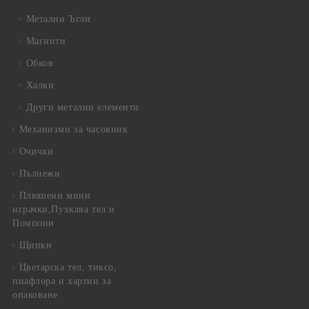
Метални Ъгли
Магнити
Обков
Халки
Други метални елементи
Механизми за часовник
Очички
Пълнежи
Плюшени мини
играчки,Пухкава тел и
Помпони
Щипки
Цветарска тел, тиксо,
пиафлора и хартии за
опаковане