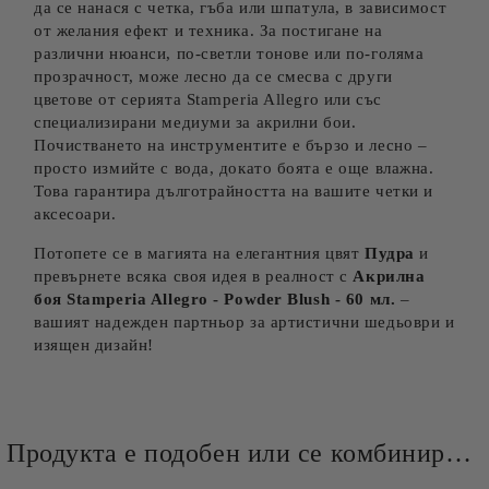
да се нанася с четка, гъба или шпатула, в зависимост
от желания ефект и техника. За постигане на
различни нюанси, по-светли тонове или по-голяма
прозрачност, може лесно да се смесва с други
цветове от серията Stamperia Allegro или със
специализирани медиуми за акрилни бои.
Почистването на инструментите е бързо и лесно –
просто измийте с вода, докато боята е още влажна.
Това гарантира дълготрайността на вашите четки и
аксесоари.
Потопете се в магията на елегантния цвят
Пудра
и
превърнете всяка своя идея в реалност с
Акрилна
боя Stamperia Allegro -
Powder Blush
- 60 мл.
–
вашият надежден партньор за артистични шедьоври и
изящен дизайн!
Продукта е подобен или се комбинира добре и със следните продукти :