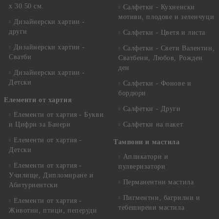
x 30.50 см.
Салфетки - Кухненски
мотиви, плодове и зеленчуци
Дизайнерски хартии -
други
Салфетки - Цветя и листа
Дизайнерски хартии -
Салфетки - Свети Валентин,
Сватби
Сватбени, Любов, Рожден
ден
Дизайнерски хартии -
Детски
Салфетки - Фонове и
бордюри
Елементи от хартия
Салфетки - Други
Елементи от хартия - Букви
и Цифри за Банери
Салфетки на пакет
Елементи от хартия -
Тампони и мастила
Детски
Апликатори и
Елементи от хартия -
пулверизатори
Училище, Дипломиране и
Перманентни мастила
Абитуриентски
Пигментни, багрилни и
Елементи от хартия -
тебеширени мастила
Животни, птици, пеперуди