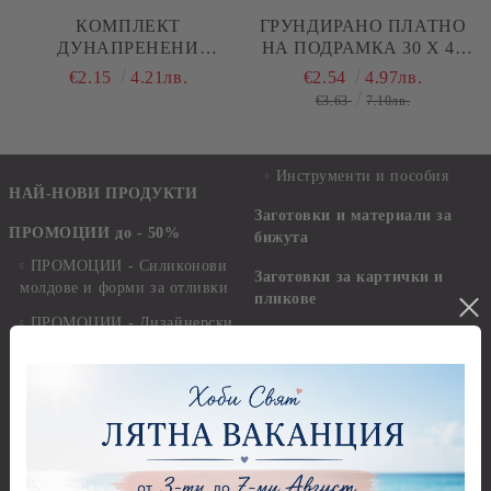
КОМПЛЕКТ
ГРУНДИРАНО ПЛАТНО
ДУНАПРЕНЕНИ
НА ПОДРАМКА 30 X 40
ВАЛЯЦИ - 2,50, 4,00 И
СМ
€2.15
4.21лв.
€2.54
4.97лв.
6,00 СМ
€3.63
7.10лв.
Инструменти и пособия
НАЙ-НОВИ ПРОДУКТИ
Заготовки и материали за
ПРОМОЦИИ до - 50%
бижута
ПРОМОЦИИ - Силиконови
Заготовки за картички и
молдове и форми за отливки
пликове
ПРОМОЦИИ - Дизайнерски
Заготовки за картички
хартии, изрязани елементи,
стикери
Пликове
ПРОМОЦИИ - Сатенени
Заготовки за папки, книги за
ленти, панделки, шнурове,
пожелания и албуми
канап
Изрязани елементи и
ПРОМОЦИИ - Копчета,
Стикери