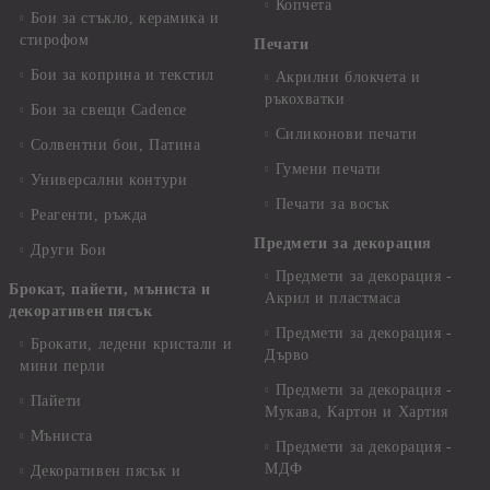
Копчета
Бои за стъкло, керамика и
стирофом
Печати
Бои за коприна и текстил
Акрилни блокчета и
ръкохватки
Бои за свещи Cadence
Силиконови печати
Солвентни бои, Патина
Гумени печати
Универсални контури
Печати за восък
Реагенти, ръжда
Предмети за декорация
Други Бои
Предмети за декорация -
Брокат, пайети, мъниста и
Акрил и пластмаса
декоративен пясък
Предмети за декорация -
Брокати, ледени кристали и
Дърво
мини перли
Предмети за декорация -
Пайети
Мукава, Картон и Хартия
Мъниста
Предмети за декорация -
МДФ
Декоративен пясък и