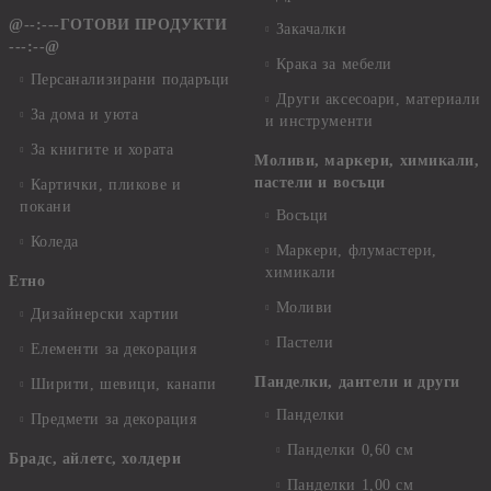
@--:---ГОТОВИ ПРОДУКТИ
Закачалки
---:--@
Крака за мебели
Персанализирани подаръци
Други аксесоари, материали
За дома и уюта
и инструменти
За книгите и хората
Моливи, маркери, химикали,
пастели и восъци
Картички, пликове и
покани
Восъци
Коледа
Маркери, флумастери,
химикали
Етно
Моливи
Дизайнерски хартии
Пастели
Елементи за декорация
Панделки, дантели и други
Ширити, шевици, канапи
Панделки
Предмети за декорация
Панделки 0,60 см
Брадс, айлетс, холдери
Панделки 1,00 см