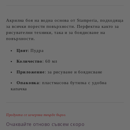
Акрилна боя на водна основа от Stamperia, подходящa
за всички порести повърхности. Перфектна както за
рисувателни техники, така и за боядисване на
повърхности.
Цвят
: Пудра
Количество
: 60 мл
Приложение
: за рисуване и боядисване
Опаковка
: пластмасова бутилка с удобна
капачка
Добави в желани
Продукта се изчерпва твърде бързо.
Очаквайте отново съвсем скоро