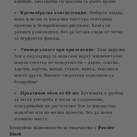
влияния, запазвайки ги красиви за дълго време.
Кремообразна консистенция:
Нейната гладка,
мека и лесна за нанасяне текстура осигурява
приятно и безпроблемно рисуване. Боята се
разнася равномерно, без да оставя следи от четка,
за перфектен финиш.
Универсалност при приложение:
Тази акрилна
боя е подходяща за нанасяне върху изключително
широк спектър от повърхности – дърво, платно,
хартия, картон, метал, стъкло, камък, текстил и
много други. Вашите творчески хоризонти са
безкрайни!
Практичен обем от 60 мл:
Бутилката е удобна
за честа употреба и лесна за съхранение,
осигурявайки ви достатъчно боя за множество
мащабни или по-малки проекти, без да заема
излишно място.
Безкрайни възможности за творчество с
Powder
Blush