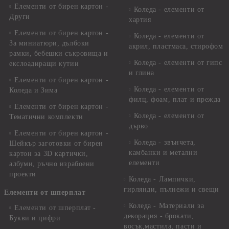
Елементи от бирен картон -
Коледа - елементи от
Други
хартия
Елементи от бирен картон -
Коледа - елементи от
За миниатюри, дълбоки
акрил, пластмаса, стирофом
рамки, бебешки съкровища и
Коледа - елементи от гипс
екслоадиращи кутии
и глина
Елементи от бирен картон -
Коледа - елементи от
Коледа и Зима
филц, фоам, плат и прежда
Елементи от бирен картон -
Коледа - елементи от
Тематични комплекти
дърво
Елементи от бирен картон -
Коледа - звънчета,
Шейкър заготовки от бирен
камбанки и метални
картон за 3D картички,
елементи
албуми, ръчно израбоени
проекти
Коледа - Лампички,
гирлянди, пълнежи и свещи
Елементи от шперплат
Коледа - Материали за
Елементи от шперплат -
декорация - брокати,
Букви и цифри
восък,мастила, пасти и