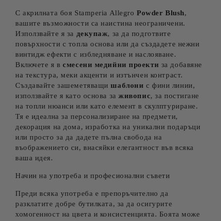
С акрилната боя Stamperia Allegro
Powder Blush
,
вашите възможности са наистина неограничени.
Използвайте я за
декупаж
, за да подготвите
повърхности с топла основа или да създадете нежни
винтидж ефекти с избледняване и наслояване.
Включете я в
смесени медийни проекти
за добавяне
на текстура, меки акценти и изтънчен контраст.
Създавайте зашеметяващи
шаблони
с фини линии,
използвайте я като основа за
живопис
, за постигане
на топли нюанси или като елемент в скулптуриране.
Тя е идеална за персонализиране на предмети,
декорация на дома, изработка на уникални подаръци
или просто за да дадете пълна свобода на
въображението си, внасяйки елегантност във всяка
ваша идея.
Начин на употреба и професионални съвети
Преди всяка употреба е препоръчително да
разклатите добре бутилката, за да осигурите
хомогенност на цвета и консистенцията. Боята може