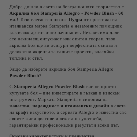
Добре дошли в света на безграничното творчество с
Акрилна боя Stamperia Allegro -
Powder Blush
- 60
мл.
! Този елегантен нюанс
Пудра
от престижната
италианска марка Stamperia е незаменим помощник
във всяко артистично начинание. Независимо дали
сте начинаещ ентусиаст или опитен творец, тази
акрилна боя ще ви осигури перфектната основа и
деликатни акценти за вашите проекти, внасяйки
топлина и стил.
Защо да изберете акрилна боя Stamperia Allegro
Powder Blush
?
С
Stamperia Allegro
Powder Blush
вие не просто
купувате боя – вие инвестирате в гъвкав и изискан
инструмент. Марката Stamperia е синоним на
качество, надеждност и италиански дизайн
в света
на крафт изкуството, а серията Allegro е известна със
своите живи цветове и лекота на употреба,
гарантирайки професионални резултати всеки път.
Основни характеристики и предимства