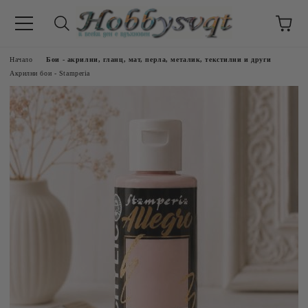
Начало
Бои - акрилни, гланц, мат, перла, металик, текстилни и други
Акрилни бои - Stamperia