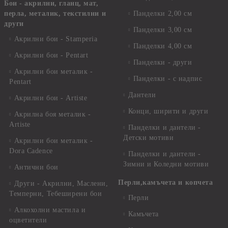
Бои - акрилни, гланц, мат,
перла, металик, текстилни и
Панделки 2,00 см
други
Панделки 3,00 см
Акрилни бои - Stamperia
Панделки 4,00 см
Акрилни бои - Pentart
Панделки - други
Акрилни бои металик -
Панделки - с надпис
Pentart
Дантели
Акрилни бои - Artiste
Конци, ширити и други
Акрилна боя металик -
Artiste
Панделки и дантели -
Детски мотиви
Акрилни бои металик -
Dora Cadence
Панделки и дантели -
Зимни и Коледни мотиви
Антични бои
Перли,камъчета и копчета
Други - Акрилни, Маслени,
Темперни, Тебеширени бои
Перли
Алкохолни мастила и
Камъчета
оцветители