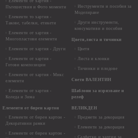
Елементи от хартия -
Инструменти и пособия за
Пътешествия и Фото моменти
Моделиране
Елементи то хартия -
Други инструменти,
Такове, табелки, етикети
консумативи и пособия
Елементи от хартия -
Многопластови елементи
Цветя,листа и тичинки
Елементи от хартия - Други
Цветя
Елементи от хартия -
Листа и клонки
Готови композиции
Тичинки и плодове
Елементи от хартия - Микс
Свети ВАЛЕНТИН
елементи
Елементи от хартия -
Шаблони за изрязване и
Коледа и Зима
релеф
Елементи от бирен картон
ВЕЛИКДЕН
Елементи от бирен картон -
Предмети за декорация
Декоративни рамки
Елементи за декорация
Елементи от бирен картон -
Салфетки и хартии за