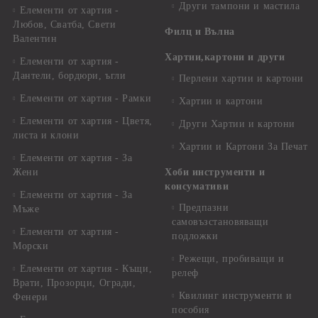
Други тампони и мастила
Елементи от хартия -
Любов, Сватба, Свети
Филц и Вълна
Валентин
Хартии,картони и други
Елементи от хартия -
Дантели, бордюри, ъгли
Перлени хартии и картони
Елементи от хартия - Рамки
Хартии и картони
Елементи от хартия - Цветя,
Други Хартии и картони
листа и клони
Хартии и Картони За Печат
Елементи от хартия - За
Жени
Хоби инструменти и
консумативи
Елементи от хартия - За
Предпазни
Мъже
самовъзстановяващи
Елементи от хартия -
подложки
Морски
Режещи, пробиващи и
Елементи от хартия - Къщи,
релеф
Врати, Прозорци, Огради,
Квилинг инструменти и
Фенери
пособия