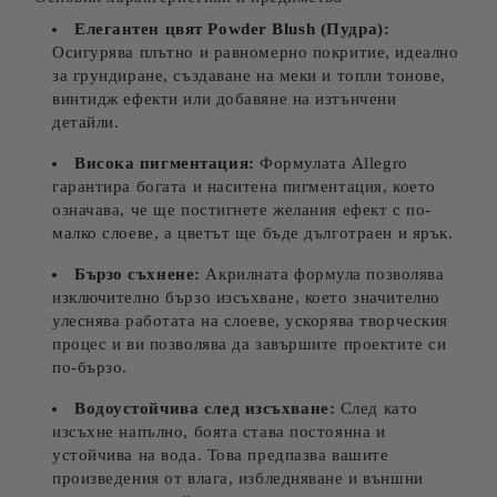
Елегантен цвят
Powder Blush
(Пудра
):
Осигурява плътно и равномерно покритие, идеално
за грундиране, създаване на меки и топли тонове,
винтидж ефекти или добавяне на изтънчени
детайли.
Висока пигментация:
Формулата Allegro
гарантира богата и наситена пигментация, което
означава, че ще постигнете желания ефект с по-
малко слоеве, а цветът ще бъде дълготраен и ярък.
Бързо съхнене:
Акрилната формула позволява
изключително бързо изсъхване, което значително
улеснява работата на слоеве, ускорява творческия
процес и ви позволява да завършите проектите си
по-бързо.
Водоустойчива след изсъхване:
След като
изсъхне напълно, боята става постоянна и
устойчива на вода. Това предпазва вашите
произведения от влага, избледняване и външни