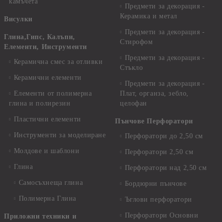
камъчета
Предмети за декорация -
Керамика и метал
Висулки
Предмети за декорация -
Глина,Гипс, Калъпи,
Стирофом
Елементи, Инструменти
Предмети за декорация -
Керамична смес за отливки
Стъкло
Керамични елементи
Предмети за декорация -
Елементи от полимерна
Плат, органза, зебло,
глина и полирезин
целофан
Пластични елементи
Пънчове Перфоратори
Инструменти за моделиране
Перфоратори до 2,50 см
Молдове и шаблони
Перфоратори 2,50 см
Глина
Перфоратори над 2,50 см
Самосъхнеща глина
Бордюрни пънчове
Полимерна Глина
Ъглови перфоратори
Перфоратори Основни
Приложни техники и