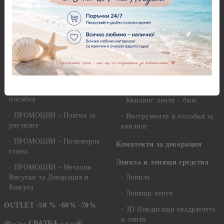
мъниста, брадс и айлет
Квилинг
ПРОМОЦИИ - Бои
Квилинг ленти - 3мм -
ПРОМОЦИИ - Предмети и
35см.
елементи за декорация
Квилинг ленти - микс
ПРОМОЦИИ - Салфетки
Квилинг ленти - перлени -
ПРОМОЦИИ - Хоби
3мм - 30см.
перфоратори, инструменти и
пособия
Квилинг ленти - 8мм
ПРОМОЦИИ - Платна за
Инструменти и пособия за
рисуване
квилинг
ПРОМОЦИИ - Полимерна
Комплекти за декорация
глина
Лепила и лепящи средства
ПРОМОЦИИ - Метални
Висулки за Декорация и
Лепила
Бижута
Лепящи ленти
OUTLET -50 % -60% -70%
3D Повдигащи квадратчета
и ленти
@-->-- СВАТБА --<--@