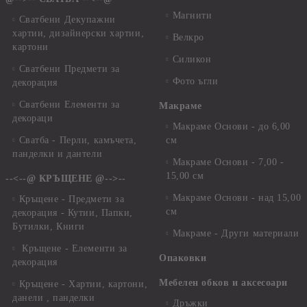
Магнити
Сватбени Декупажни
хартии, дизайнерски хартии,
Велкро
картони
Силикон
Сватбени Предмети за
Фото ъгли
декорация
Сватбени Елементи за
Макраме
декораци
Макраме Основи - до 6,00
Сватба - Перли, камъчета,
см
панделки и дантели
Макраме Основи - 7,00 -
15,00 см
--<--@ КРЪЩЕНЕ @-->--
Макраме Основи - над 15,00
Кръщене - Предмети за
см
декорация - Кутии, Папки,
Бутилки, Книги
Макраме - Други материали
Кръщене - Елементи за
Опаковки
декорация
Мебелен обков и аксесоари
Кръщене - Хартии, картони,
данели , панделки
Дръжки