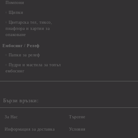
Помпони
Щипки
Цветарска тел, тиксо,
пиафлора и хартии за
опаковане
Ембосинг / Релеф
Папки за релеф
Пудри и мастила за топъл
ембосинг
Бързи връзки:
За Нас
Търсене
Информация за доставка
Условия