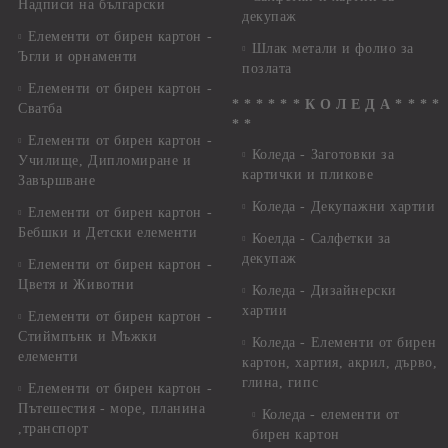
Надписи на български
декупаж
Елементи от бирен картон -
Шлак метали и фолио за
Ъгли и орнаменти
позлата
Елементи от бирен картон -
* * * * * * К О Л Е Д А * * * *
Сватба
* *
Елементи от бирен картон -
Коледа - Заготовки за
Училище, Дипломиране и
картички и пликове
Завършване
Коледа - Декупажни хартии
Елементи от бирен картон -
Бебшки и Детски елементи
Коелда - Салфетки за
декупаж
Елементи от бирен картон -
Цветя и Животни
Коледа - Дизайнерски
хартии
Елементи от бирен картон -
Стиймпънк и Мъжки
Коледа - Eлементи от бирен
елементи
картон, хартия, акрил, дърво,
глина, гипс
Елементи от бирен картон -
Пътешестия - море, планина
Коледа - елементи от
,транспорт
бирен картон