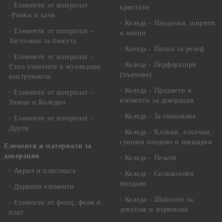
Елементи от шперплат
кристали
-Рамки и ъгли
Коледа - Панделки, ширити
Елементи от шперплат -
и конци
Заготовки за бижута
Коелда - Папки за релеф
Елементи от шперплат -
Коледа - Перфоратори
Етно елементи и музикални
(пънчове)
инструменти
Коледа - Предмети и
Елементи от шперплат -
елементи за декорация
Зимни и Коледни
Коледа - За опаковане
Елементи от шперплат -
Други
Коледа - Kлонки, елхички,
сушени плодове и шишарки
Елементи и материали за
декорация
Коледа - Печати
Акрил и пластмаса
Коледа - Силиконови
молдове
Дървени елементи
Коледа - Шаблони за
Елементи от филц, фоам и
декупаж и изрязване
плат