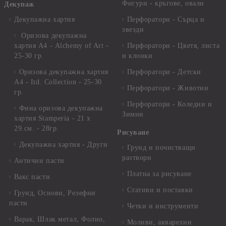
Фигури - кръгове, овали
Декупаж
Декупажна хартия
Перфоратори - Сърца и
звезди
Оризова декупажна
хартия А4 - Alchemy of Art -
Перфоратори - Цветя, листа
25-30 гр.
и клонки
Оризова декупажна хартия
Перфоратори - Детски
А4 - Itd. Collection - 25-30
Перфоратори - Животни
гр.
Перфоратори - Коледни и
Фина оризова декупажна
Зимни
хартия Stamperia - 21 х
29.см. - 28гр.
Рисуване
Декупажна хартия - Други
Грунд и почистващи
разтвори
Антични пасти
Платна за рисуване
Вакс пасти
Стативи и поставки
Грунд, Основи, Релефни
пасти
Четки и инструменти
Варак, Шлак метал, Фолио,
Моливи, акварелни