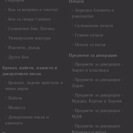
стирофом
Печати
Бои за коприна и текстил
Акрилни блокчета и
ръкохватки
Бои за свещи Cadence
Силиконови печати
Солвентни бои, Патина
Гумени печати
Универсални контури
Печати за восък
Реагенти, ръжда
Предмети за декорация
Други Бои
Предмети за декорация -
Брокат, пайети, мъниста и
Акрил и пластмаса
декоративен пясък
Предмети за декорация -
Брокати, ледени кристали и
Дърво
мини перли
Предмети за декорация -
Пайети
Мукава, Картон и Хартия
Мъниста
Предмети за декорация -
МДФ
Декоративен пясък и
камъчета
Предмети за декорация -
Керамика и метал