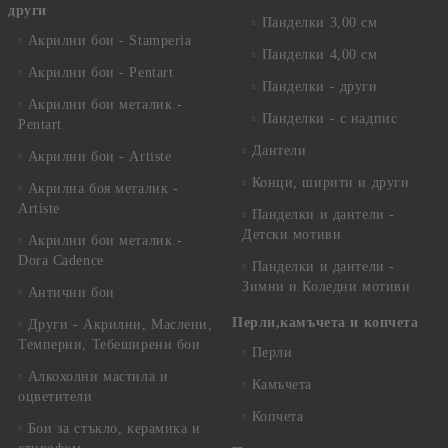
други
Панделки 3,00 см
Акрилни бои - Stamperia
Панделки 4,00 см
Акрилни бои - Pentart
Панделки - други
Акрилни бои металик -
Панделки - с надпис
Pentart
Дантели
Акрилни бои - Artiste
Конци, ширити и други
Акрилна боя металик -
Artiste
Панделки и дантели -
Детски мотиви
Акрилни бои металик -
Dora Cadence
Панделки и дантели -
Зимни и Коледни мотиви
Антични бои
Перли,камъчета и копчета
Други - Акрилни, Маслени,
Темперни, Тебеширени бои
Перли
Алкохолни мастила и
Камъчета
оцветители
Копчета
Бои за стъкло, керамика и