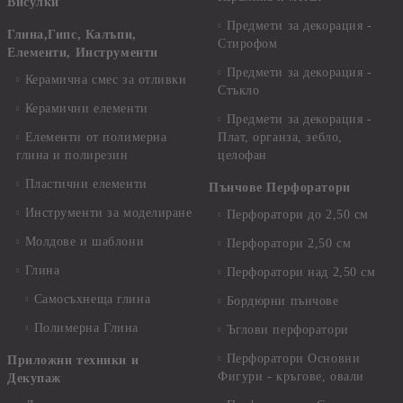
Висулки
Предмети за декорация -
Глина,Гипс, Калъпи,
Стирофом
Елементи, Инструменти
Предмети за декорация -
Керамична смес за отливки
Стъкло
Керамични елементи
Предмети за декорация -
Елементи от полимерна
Плат, органза, зебло,
глина и полирезин
целофан
Пластични елементи
Пънчове Перфоратори
Инструменти за моделиране
Перфоратори до 2,50 см
Молдове и шаблони
Перфоратори 2,50 см
Глина
Перфоратори над 2,50 см
Самосъхнеща глина
Бордюрни пънчове
Полимерна Глина
Ъглови перфоратори
Перфоратори Основни
Приложни техники и
Фигури - кръгове, овали
Декупаж