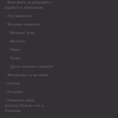
Комплекти за декорации с
надписи и пожелания
Лед лампички
Метални елементи
Метални Ъгли
Магнити
Обков
Халки
Други метални елементи
Механизми за часовник
Очички
Пълнежи
Плюшени мини
играчки,Пухкава тел и
Помпони