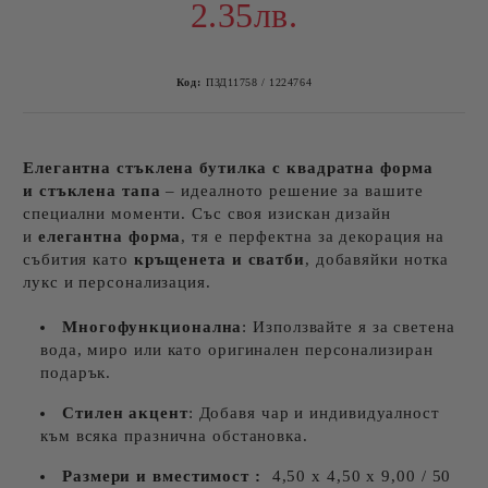
2.35лв.
Код:
ПЗД11758 / 1224764
Елегантна стъклена бутилка с квадратна форма
и стъклена тапа
– идеалното решение за вашите
специални моменти. Със своя изискан дизайн
и
елегантна
форма
, тя е перфектна за декорация на
събития като
кръщенета и сватби
, добавяйки нотка
лукс и персонализация.
Многофункционална
: Използвайте я за светена
вода, миро или като оригинален персонализиран
подарък.
Стилен акцент
: Добавя чар и индивидуалност
към всяка празнична обстановка.
Размери и вместимост :
4,50 х 4,50 х 9,00 / 50