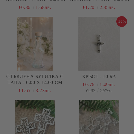
5,00 Х 11,00 СМ
6.00 Х 14.00 СМ
€0.86
1.68лв.
€1.20
2.35лв.
-50%
СТЪКЛЕНА БУТИЛКА С
КРЪСТ - 10 БР.
ТАПА - 6.00 Х 14.00 СМ
€0.76
1.49лв.
€1.65
3.23лв.
€1.52
2.97лв.