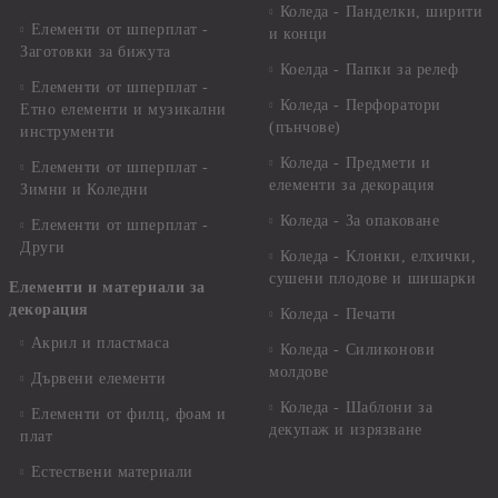
Коледа - Панделки, ширити
Елементи от шперплат -
и конци
Заготовки за бижута
Коелда - Папки за релеф
Елементи от шперплат -
Коледа - Перфоратори
Етно елементи и музикални
(пънчове)
инструменти
Коледа - Предмети и
Елементи от шперплат -
елементи за декорация
Зимни и Коледни
Коледа - За опаковане
Елементи от шперплат -
Други
Коледа - Kлонки, елхички,
сушени плодове и шишарки
Елементи и материали за
декорация
Коледа - Печати
Акрил и пластмаса
Коледа - Силиконови
молдове
Дървени елементи
Коледа - Шаблони за
Елементи от филц, фоам и
декупаж и изрязване
плат
Естествени материали