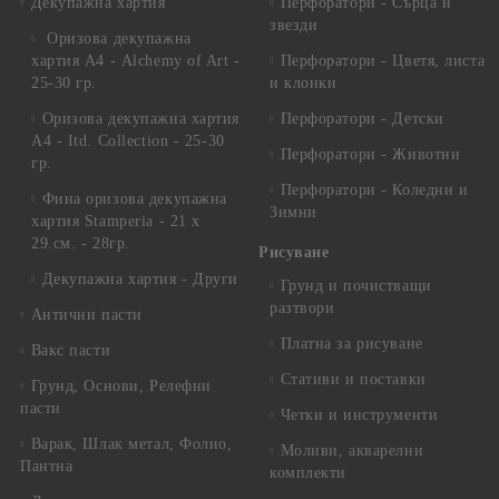
Декупажна хартия
Перфоратори - Сърца и
звезди
Оризова декупажна
хартия А4 - Alchemy of Art -
Перфоратори - Цветя, листа
25-30 гр.
и клонки
Оризова декупажна хартия
Перфоратори - Детски
А4 - Itd. Collection - 25-30
Перфоратори - Животни
гр.
Перфоратори - Коледни и
Фина оризова декупажна
Зимни
хартия Stamperia - 21 х
29.см. - 28гр.
Рисуване
Декупажна хартия - Други
Грунд и почистващи
разтвори
Антични пасти
Платна за рисуване
Вакс пасти
Стативи и поставки
Грунд, Основи, Релефни
пасти
Четки и инструменти
Варак, Шлак метал, Фолио,
Моливи, акварелни
Пантна
комплекти