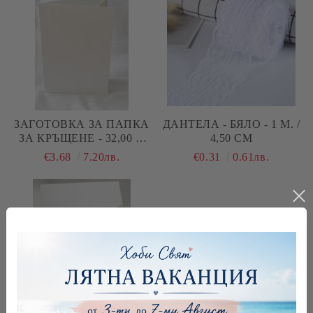
ЗАГОТОВКА ЗА ПАПКА
ДАНТЕЛА - БЯЛО - 1 М. /
ЗА КРЪЩЕНЕ - 32,00 Х
4,50 СМ
23,50 СМ - БЯЛО
€3.68
7.20лв.
€0.31
0.61лв.