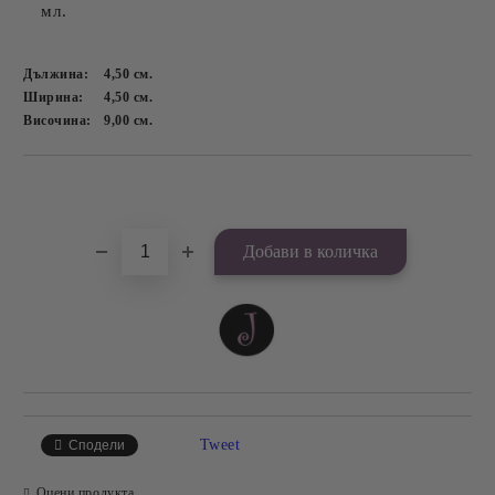
мл.
Дължина:
4,50
см.
Ширина:
4,50
см.
Височина:
9,00
см.
Добави в желани
Tweet
Сподели
Оцени продукта