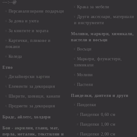
---:--@
Крака за мебели
Персанализирани подаръци
Други аксесоари, материали
За дома и уюта
и инструменти
За книгите и хората
Моливи, маркери, химикали,
пастели и восъци
Картички, пликове и
покани
Восъци
Коледа
Маркери, флумастери,
химикали
Етно
Моливи
Дизайнерски хартии
Пастели
Елементи за декорация
Панделки, дантели и други
Ширити, шевици, канапи
Панделки
Предмети за декорация
Панделки 0,60 см
Брадс, айлетс, холдери
Панделки 1,00 см
Бои - акрилни, гланц, мат,
перла, металик, текстилни и
Панделки 2,00 см