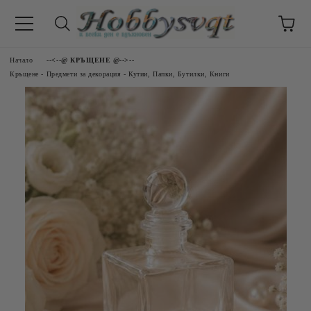
Начало
--<--@ КРЪЩЕНЕ @-->--
Кръщене - Предмети за декорация - Кутии, Папки, Бутилки, Книги