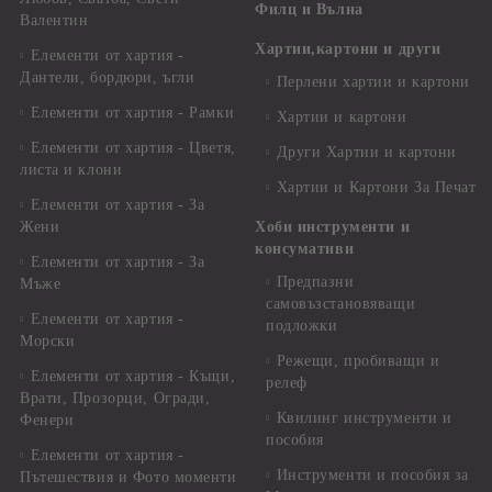
Филц и Вълна
Валентин
Хартии,картони и други
Елементи от хартия -
Дантели, бордюри, ъгли
Перлени хартии и картони
Елементи от хартия - Рамки
Хартии и картони
Елементи от хартия - Цветя,
Други Хартии и картони
листа и клони
Хартии и Картони За Печат
Елементи от хартия - За
Жени
Хоби инструменти и
консумативи
Елементи от хартия - За
Предпазни
Мъже
самовъзстановяващи
Елементи от хартия -
подложки
Морски
Режещи, пробиващи и
Елементи от хартия - Къщи,
релеф
Врати, Прозорци, Огради,
Квилинг инструменти и
Фенери
пособия
Елементи от хартия -
Инструменти и пособия за
Пътешествия и Фото моменти