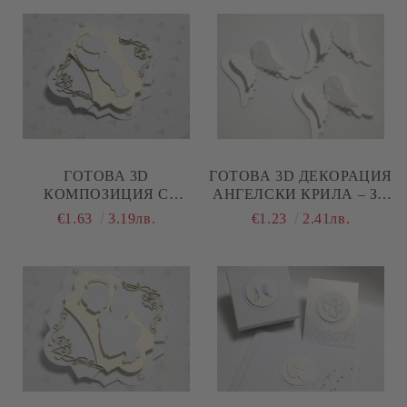
ГОТОВА 3D
ГОТОВА 3D ДЕКОРАЦИЯ
КОМПОЗИЦИЯ С
АНГЕЛСКИ КРИЛА – ЗА
АНГЕЛЧЕ ЗА БЕБЕ
КРЪЩЕНЕ, КАРТИЧКИ И
€1.63
3.19лв.
€1.23
2.41лв.
МОМЧЕ – ДЕКОРАЦИЯ
СКРАПБУК - 3 БР,
ЗА КРЪЩЕНЕ И
СКРАПБУК