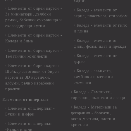
хартия
Елементи от бирен картон -
Коледа - елементи от
За миниатюри, дълбоки
акрил, пластмаса, стирофом
рамки, бебешки съкровища и
Коледа - елементи от гипс
екслоадиращи кутии
и глина
Елементи от бирен картон -
Коледа - елементи от
Коледа и Зима
филц, фоам, плат и прежда
Елементи от бирен картон -
Коледа - елементи от
Тематични комплекти
дърво
Елементи от бирен картон -
Коледа - звънчета,
Шейкър заготовки от бирен
камбанки и метални
картон за 3D картички,
елементи
албуми, ръчно израбоени
проекти
Коледа - Лампички,
гирлянди, пълнежи и свещи
Елементи от шперплат
Коледа - Материали за
Елементи от шперплат -
декорация - брокати,
Букви и цифри
восък,мастила, пасти и
Елементи от шперплат
кристали
-Рамки и ъгли