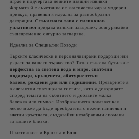
играе и подчертава нейните изящни извивки.
Формата й е съчетание от класически чар и модерен
привкус, правейки я идеална за разнообразни
декорации.
Стъклената тапа с силиконов
уплатнител
придава изискан завършек, осигурявайки
същевременно сигурно затваряне.
Идеална за Специални Поводи
Търсите класически и персонализирани подаръци или
украси за вашето тържество? Тази стъклена бутилка е
перфектна за светена вода и миро, сватбени
подаръци, кръщенета,
абитуриентски
балове
,
рождени дни или годишнини
. Превърнете я
в елегантни сувенири за гостите, като я декорирате
според темата на събитието и добавите малка
бележка или символ. Изображенията показват как
лесно може да бъде преобразена с нежни панделки и
златни кръстчета, създавайки незабравими спомени
за вашите близки.
Практичност и Красота в Едно