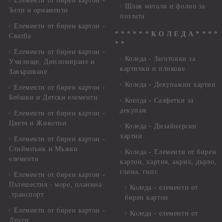
Елементи от бирен картон -
Шлак метали и фолио за
Ъгли и орнаменти
позлата
Елементи от бирен картон -
* * * * * * К О Л Е Д А * * * *
Сватба
* *
Елементи от бирен картон -
Коледа - Заготовки за
Училище, Дипломиране и
картички и пликове
Завършване
Коледа - Декупажни хартии
Елементи от бирен картон -
Бебшки и Детски елементи
Коелда - Салфетки за
декупаж
Елементи от бирен картон -
Цветя и Животни
Коледа - Дизайнерски
хартии
Елементи от бирен картон -
Стиймпънк и Мъжки
Коледа - Eлементи от бирен
елементи
картон, хартия, акрил, дърво,
глина, гипс
Елементи от бирен картон -
Пътешестия - море, планина
Коледа - елементи от
,транспорт
бирен картон
Елементи от бирен картон -
Коледа - елементи от
Други