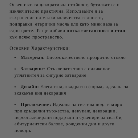
Освен своята декоративна стойност, бутилката е и
изключително практична. Използвайте я за
съхранение на малки количества течности,
подправки, етерични масла или като мини ваза за
едно цвете. Тя ще добави
нотка елегантност и стил
към всяко пространство.
Основни Характеристики:
Материал:
Висококачествено прозрачно стъкло
Затваряне:
Стъклената тапа с силиконов
уплатнител за сигурно затваряне
Дизайн:
Елегантна, квадратна форма, идеална за
всякакъв вид декорация
Приложение:
Идеална за светена вода и миро
при кръщелни тържества, декупаж, декорации,
персонализирани подаръци и сувенири за сватби,
абитуриентски балове, рожденни дни и други
поводи.