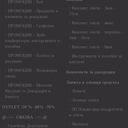
ПРОМОЦИИ - Бои
Квилинг ленти - 3мм -
ПРОМОЦИИ - Предмети и
35см.
елементи за декорация
Квилинг ленти - микс
ПРОМОЦИИ - Салфетки
Квилинг ленти - перлени -
ПРОМОЦИИ - Хоби
3мм - 30см.
перфоратори, инструменти и
пособия
Квилинг ленти - 8мм
ПРОМОЦИИ - Платна за
Инструменти и пособия за
рисуване
квилинг
ПРОМОЦИИ - Полимерна
Комплекти за декорация
глина
Лепила и лепящи средства
ПРОМОЦИИ - Метални
Висулки за Декорация и
Лепила
Бижута
Лепящи ленти
OUTLET -50 % -60% -70%
3D Повдигащи квадратчета
и ленти
@-->-- СВАТБА --<--@
Магнити
Сватбени Декупажни