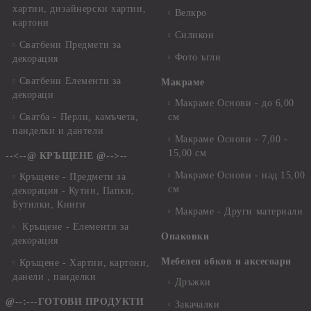
хартии, дизайнерски хартии,
Велкро
картони
Силикон
Сватбени Предмети за
Фото ъгли
декорация
Сватбени Елементи за
Макраме
декораци
Макраме Основи - до 6,00
Сватба - Перли, камъчета,
см
панделки и дантели
Макраме Основи - 7,00 -
15,00 см
--<--@ КРЪЩЕНЕ @-->--
Макраме Основи - над 15,00
Кръщене - Предмети за
см
декорация - Кутии, Папки,
Бутилки, Книги
Макраме - Други материали
Кръщене - Елементи за
Опаковки
декорация
Мебелен обков и аксесоари
Кръщене - Хартии, картони,
данели , панделки
Дръжки
@--:---ГОТОВИ ПРОДУКТИ
Закачалки