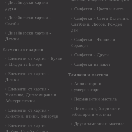
Дизайнерски хартии -
други
Салфетки - Цветя и листа
Дизайнерски хартии -
Салфетки - Свети Валентин,
Сватби
Сватбени, Любов, Рожден
ден
Дизайнерски хартии -
Детски
Салфетки - Фонове и
бордюри
Елементи от хартия
Салфетки - Други
Елементи от хартия - Букви
и Цифри за Банери
Салфетки на пакет
Елементи от хартия -
Тампони и мастила
Детски
Апликатори и
Елементи от хартия -
пулверизатори
Училище, Дипломиране и
Перманентни мастила
Абитуриентски
Пигментни, багрилни и
Елементи от хартия -
тебеширени мастила
Животни, птици, пеперуди
Други тампони и мастила
Елементи от хартия -
Любов, Сватба, Свети