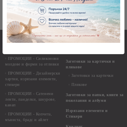
ЗАГОТОВКА ЗА ПАПКА
ЗА КРЪЩЕНЕ - 32,00 Х
23,00 СМ - БЯЛО
€4.30
8.41лв.
Инструменти и пособия
НАЙ-НОВИ ПРОДУКТИ
Заготовки и материали за
ПРОМОЦИИ до - 50%
бижута
ПРОМОЦИИ - Силиконови
Заготовки за картички и
молдове и форми за отливки
пликове
ПРОМОЦИИ - Дизайнерски
Заготовки за картички
хартии, изрязани елементи,
стикери
Пликове
ПРОМОЦИИ - Сатенени
Заготовки за папки, книги за
ленти, панделки, шнурове,
пожелания и албуми
канап
Изрязани елементи и
ПРОМОЦИИ - Копчета,
Стикери
мъниста, брадс и айлет
Квилинг