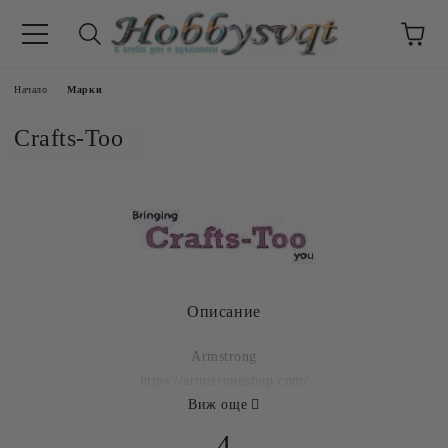
Начало
Марки
Crafts-Too
Описание
Armstrong
https://armstrongshop.com/
Виж още
4