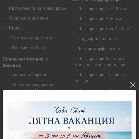
Инструменти за моделиране
Перфоратори до 2,50 см
Молдове и шаблони
Перфоратори 2,50 см
Глина
Перфоратори над 2,50 см
Самосъхнеща глина
Бордюрни пънчове
Полимерна Глина
Ъглови перфоратори
Перфоратори Основни
Приложни техники и
Фигури - кръгове, овали
Декупаж
Декупажна хартия
Перфоратори - Сърца и
звезди
Оризова декупажна
хартия А4 - Alchemy of Art -
Перфоратори - Цветя, листа
25-30 гр.
и клонки
Оризова декупажна хартия
Перфоратори - Детски
А4 - Itd. Collection - 25-30
Перфоратори - Животни
гр.
Перфоратори - Коледни и
Фина оризова декупажна
Зимни
хартия Stamperia - 21 х