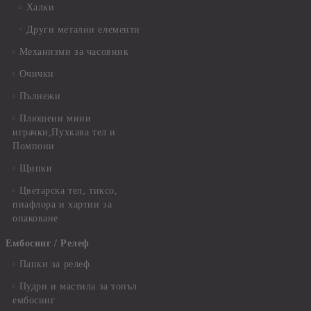
Халки
Други метални елементи
Механизми за часовник
Очички
Пълнежи
Плюшени мини
играчки,Пухкава тел и
Помпони
Щипки
Цветарска тел, тиксо,
пиафлора и хартии за
опаковане
Ембосинг / Релеф
Папки за релеф
Пудри и мастила за топъл
ембосинг