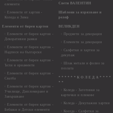
Свети ВАЛЕНТИН
елементи
Елементи от хартия -
Шаблони за изрязване и
Коледа и Зима
релеф
Елементи от бирен картон
ВЕЛИКДЕН
Елементи от бирен картон -
Предмети за декорация
Декоративни рамки
Елементи за декорация
Елементи от бирен картон -
Салфетки и хартии за
Надписи на български
декупаж
Елементи от бирен картон -
Шлак метали и фолио за
Ъгли и орнаменти
позлата
Елементи от бирен картон -
* * * * * * К О Л Е Д А * * * *
Сватба
* *
Елементи от бирен картон -
Коледа - Заготовки за
Училище, Дипломиране и
картички и пликове
Завършване
Коледа - Декупажни хартии
Елементи от бирен картон -
Бебшки и Детски елементи
Коелда - Салфетки за