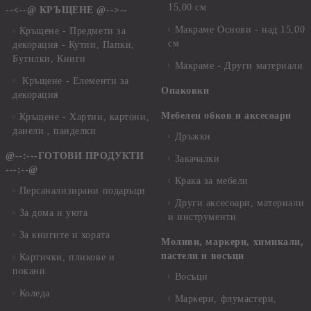
15,00 см
--<--@ КРЪЩЕНЕ @-->--
Макраме Основи - над 15,00
Кръщене - Предмети за
см
декорация - Кутии, Папки,
Бутилки, Книги
Макраме - Други материали
Кръщене - Елементи за
Опаковки
декорация
Мебелен обков и аксесоари
Кръщене - Хартии, картони,
данели , панделки
Дръжки
@--:---ГОТОВИ ПРОДУКТИ
Закачалки
---:--@
Крака за мебели
Персанализирани подаръци
Други аксесоари, материали
За дома и уюта
и инструменти
За книгите и хората
Моливи, маркери, химикали,
пастели и восъци
Картички, пликове и
покани
Восъци
Коледа
Маркери, флумастери,