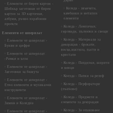
дърво
Елементи от бирен картон -
Коледа - звънчета,
Шейкър заготовки от бирен
камбанки и метални
картон за 3D картички,
елементи
албуми, ръчно израбоени
проекти
Коледа - Лампички,
гирлянди, пълнежи и свещи
Елементи от шперплат
Коледа - Материали за
Елементи от шперплат -
декорация - брокати,
Букви и цифри
восък,мастила, пасти и
Елементи от шперплат
кристали
-Рамки и ъгли
Коледа - Панделки, ширити
Елементи от шперплат -
и конци
Заготовки за бижута
Коелда - Папки за релеф
Елементи от шперплат -
Коледа - Перфоратори
Етно елементи и музикални
(пънчове)
инструменти
Коледа - Предмети и
Елементи от шперплат -
елементи за декорация
Зимни и Коледни
Коледа - За опаковане
Елементи от шперплат -