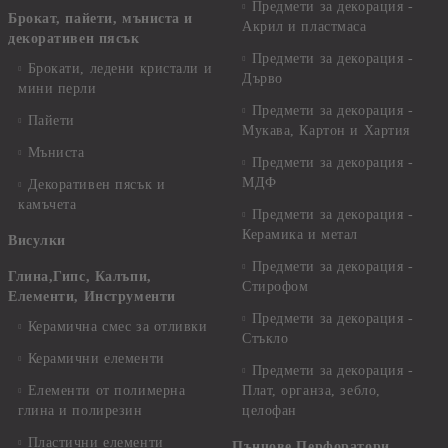
Предмети за декорация -
Брокат, пайети, мъниста и
Акрил и пластмаса
декоративен пясък
Предмети за декорация -
Брокати, ледени кристали и
Дърво
мини перли
Предмети за декорация -
Пайети
Мукава, Картон и Хартия
Мъниста
Предмети за декорация -
МДФ
Декоративен пясък и
камъчета
Предмети за декорация -
Керамика и метал
Висулки
Предмети за декорация -
Глина,Гипс, Калъпи,
Стирофом
Елементи, Инструменти
Предмети за декорация -
Керамична смес за отливки
Стъкло
Керамични елементи
Предмети за декорация -
Елементи от полимерна
Плат, органза, зебло,
глина и полирезин
целофан
Пластични елементи
Пънчове Перфоратори