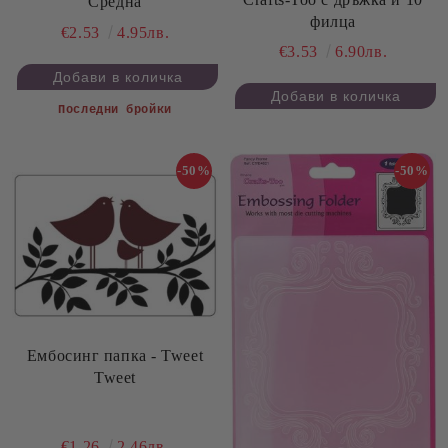
Средна
филца
€2.53
4.95лв.
€3.53
6.90лв.
Последни бройки
-50%
-50%
Ембосинг папка - Tweet
Tweet
€1.26
2.46лв.