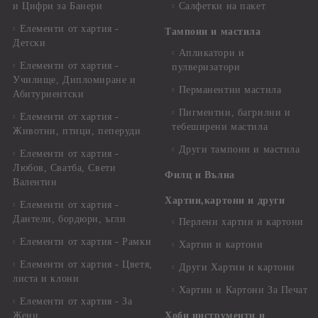
и Цифри за Банери
Салфетки на пакет
Елементи от хартия -
Тампони и мастила
Детски
Апликатори и
Елементи от хартия -
пулверизатори
Училище, Дипломиране и
Перманентни мастила
Абитуриентски
Пигментни, багрилни и
Елементи от хартия -
тебеширени мастила
Животни, птици, пеперуди
Други тампони и мастила
Елементи от хартия -
Любов, Сватба, Свети
Филц и Вълна
Валентин
Хартии,картони и други
Елементи от хартия -
Дантели, бордюри, ъгли
Перлени хартии и картони
Елементи от хартия - Рамки
Хартии и картони
Елементи от хартия - Цветя,
Други Хартии и картони
листа и клони
Хартии и Картони За Печат
Елементи от хартия - За
Жени
Хоби инструменти и