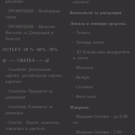
рисуване
квилинг
ПРОМОЦИИ - Полимерна
Комплекти за декорация
глина
Лепила и лепящи средства
ПРОМОЦИИ - Метални
Висулки за Декорация и
Лепила
Бижута
Лепящи ленти
OUTLET -50 % -60% -70%
3D Повдигащи квадратчета
и ленти
@-->-- СВАТБА --<--@
Магнити
Сватбени Декупажни
хартии, дизайнерски хартии,
Велкро
картони
Силикон
Сватбени Предмети за
Фото ъгли
декорация
Сватбени Елементи за
Макраме
декораци
Макраме Основи - до 6,00
Сватба - Перли, камъчета,
см
панделки и дантели
Макраме Основи - 7,00 -