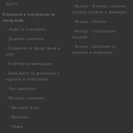
Други
Коледа - Kлонки, елхички,
сушени плодове и шишарки
Елементи и материали за
декорация
Коледа - Печати
Акрил и пластмаса
Коледа - Силиконови
молдове
Дървени елементи
Коледа - Шаблони за
Елементи от филц, фоам и
декупаж и изрязване
плат
Естествени материали
Комплекти за декорации с
надписи и пожелания
Лед лампички
Метални елементи
Метални Ъгли
Магнити
Обков