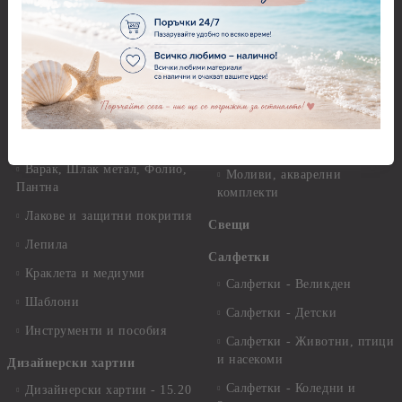
29.см. - 28гр.
Рисуване
Декупажна хартия - Други
Грунд и почистващи
разтвори
Антични пасти
Платна за рисуване
Вакс пасти
Стативи и поставки
Грунд, Основи, Релефни
пасти
Четки и инструменти
Варак, Шлак метал, Фолио,
Моливи, акварелни
Пантна
комплекти
Лакове и защитни покрития
Свещи
Лепила
Салфетки
Краклета и медиуми
Салфетки - Великден
Шаблони
Салфетки - Детски
Инструменти и пособия
Салфетки - Животни, птици
и насекоми
Дизайнерски хартии
Салфетки - Коледни и
Дизайнерски хартии - 15.20