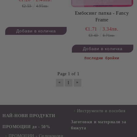
€2.53
4.95лв.
Ембосинг папка - Fancy
Frame
€1.71
3.34лв.
€3.43
6.71лв.
Последни бройки
Page 1 of 1
«
»
1
Инструменти и пособия
НАЙ-НОВИ ПРОДУКТИ
Заготовки и материали за
ПРОМОЦИИ до - 50%
бижута
ПРОМОЦИИ - Силиконови