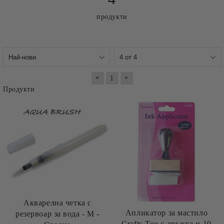
продукти
«
»
1
Продукти
Акварелна четкa с
Апликатор за мастило
резервоар за вода - M -
Crafts-Too с дръжка и 10