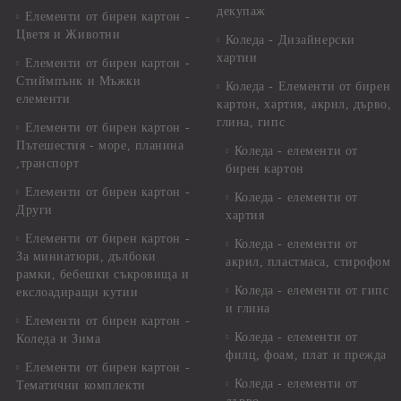
декупаж
Елементи от бирен картон -
Цветя и Животни
Коледа - Дизайнерски
хартии
Елементи от бирен картон -
Стиймпънк и Мъжки
Коледа - Eлементи от бирен
елементи
картон, хартия, акрил, дърво,
глина, гипс
Елементи от бирен картон -
Пътешестия - море, планина
Коледа - елементи от
,транспорт
бирен картон
Елементи от бирен картон -
Коледа - елементи от
Други
хартия
Елементи от бирен картон -
Коледа - елементи от
За миниатюри, дълбоки
акрил, пластмаса, стирофом
рамки, бебешки съкровища и
Коледа - елементи от гипс
екслоадиращи кутии
и глина
Елементи от бирен картон -
Коледа - елементи от
Коледа и Зима
филц, фоам, плат и прежда
Елементи от бирен картон -
Коледа - елементи от
Тематични комплекти