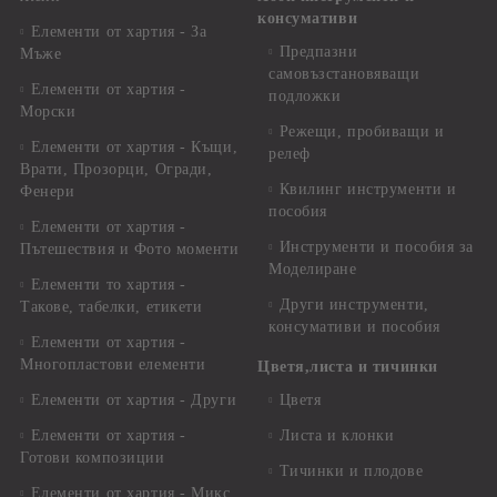
консумативи
Елементи от хартия - За
Предпазни
Мъже
самовъзстановяващи
Елементи от хартия -
подложки
Морски
Режещи, пробиващи и
Елементи от хартия - Къщи,
релеф
Врати, Прозорци, Огради,
Квилинг инструменти и
Фенери
пособия
Елементи от хартия -
Инструменти и пособия за
Пътешествия и Фото моменти
Моделиране
Елементи то хартия -
Други инструменти,
Такове, табелки, етикети
консумативи и пособия
Елементи от хартия -
Многопластови елементи
Цветя,листа и тичинки
Елементи от хартия - Други
Цветя
Елементи от хартия -
Листа и клонки
Готови композиции
Тичинки и плодове
Елементи от хартия - Микс