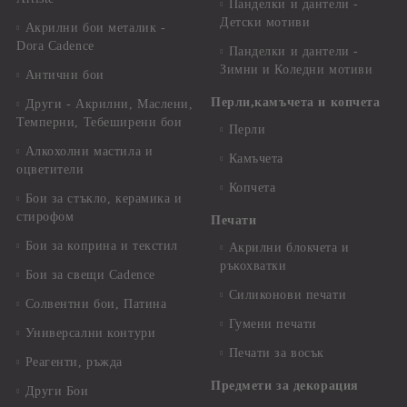
Панделки и дантели -
Детски мотиви
Акрилни бои металик -
Dora Cadence
Панделки и дантели -
Зимни и Коледни мотиви
Антични бои
Перли,камъчета и копчета
Други - Акрилни, Маслени,
Темперни, Тебеширени бои
Перли
Алкохолни мастила и
Камъчета
оцветители
Копчета
Бои за стъкло, керамика и
стирофом
Печати
Бои за коприна и текстил
Акрилни блокчета и
ръкохватки
Бои за свещи Cadence
Силиконови печати
Солвентни бои, Патина
Гумени печати
Универсални контури
Печати за восък
Реагенти, ръжда
Предмети за декорация
Други Бои