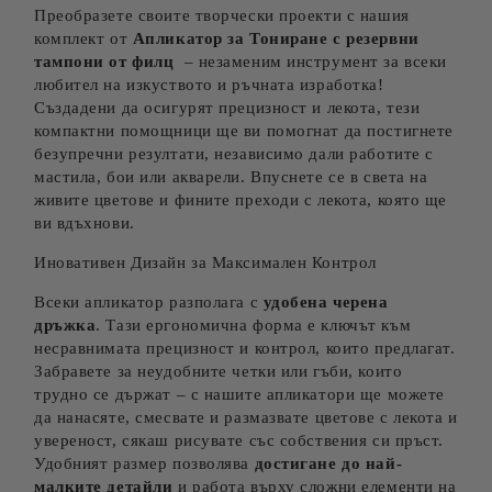
Преобразете своите творчески проекти с нашия
комплект от
Апликатор за Тониране с резервни
тампони от филц
– незаменим инструмент за всеки
любител на изкуството и ръчната изработка!
Създадени да осигурят прецизност и лекота, тези
компактни помощници ще ви помогнат да постигнете
безупречни резултати, независимо дали работите с
мастила, бои или акварели. Впуснете се в света на
живите цветове и фините преходи с лекота, която ще
ви вдъхнови.
Иновативен Дизайн за Максимален Контрол
Всеки апликатор разполага с
удобена черена
дръжка
. Тази ергономична форма е ключът към
несравнимата прецизност и контрол, които предлагат.
Забравете за неудобните четки или гъби, които
трудно се държат – с нашите апликатори ще можете
да нанасяте, смесвате и размазвате цветове с лекота и
увереност, сякаш рисувате със собствения си пръст.
Удобният размер позволява
достигане до най-
малките детайли
и работа върху сложни елементи на