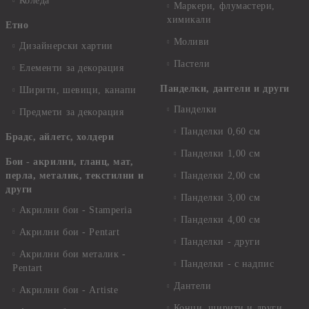
Коледа
Маркери, флумастери,
химикали
Етно
Моливи
Дизайнерски хартии
Пастели
Елементи за декорация
Панделки, дантели и други
Ширити, шевици, канапи
Панделки
Предмети за декорация
Панделки 0,60 см
Брадс, айлетс, холдери
Панделки 1,00 см
Бои - акрилни, гланц, мат,
перла, металик, текстилни и
Панделки 2,00 см
други
Панделки 3,00 см
Акрилни бои - Stamperia
Панделки 4,00 см
Акрилни бои - Pentart
Панделки - други
Акрилни бои металик -
Панделки - с надпис
Pentart
Дантели
Акрилни бои - Artiste
Конци, ширити и други