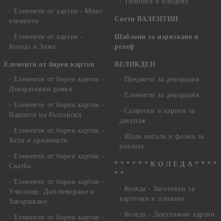
Тичинки и плодове
Елементи от хартия - Микс
Свети ВАЛЕНТИН
елементи
Елементи от хартия -
Шаблони за изрязване и
Коледа и Зима
релеф
Елементи от бирен картон
ВЕЛИКДЕН
Елементи от бирен картон -
Предмети за декорация
Декоративни рамки
Елементи за декорация
Елементи от бирен картон -
Салфетки и хартии за
Надписи на български
декупаж
Елементи от бирен картон -
Шлак метали и фолио за
Ъгли и орнаменти
позлата
Елементи от бирен картон -
* * * * * * К О Л Е Д А * * * *
Сватба
* *
Елементи от бирен картон -
Коледа - Заготовки за
Училище, Дипломиране и
картички и пликове
Завършване
Коледа - Декупажни хартии
Елементи от бирен картон -