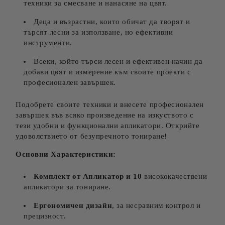
техники за смесване и нанасяне на цвят.
Деца и възрастни, които обичат да творят и
търсят лесни за използване, но ефективни
инструменти.
Всеки, който търси лесен и ефективен начин да
добави цвят и измерение към своите проекти с
професионален завършек.
Подобрете своите техники и внесете професионален
завършек във всяко произведение на изкуството с
тези удобни и функционални апликатори. Открийте
удоволствието от безупречното тониране!
Основни Характеристики:
Комплект от Апликатор и 10
висококачествени
апликатори за тониране.
Ергономичен дизайн
, за несравним контрол и
прецизност.