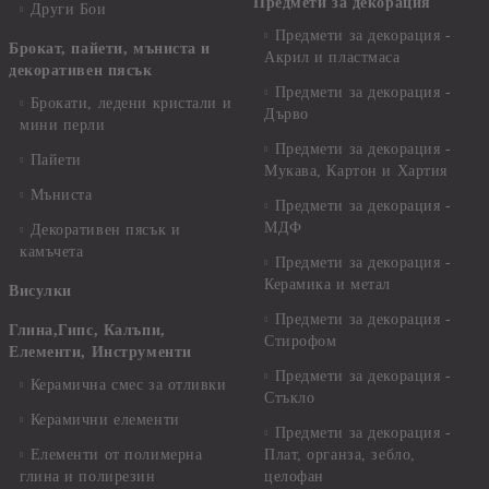
Предмети за декорация
Други Бои
Предмети за декорация -
Брокат, пайети, мъниста и
Акрил и пластмаса
декоративен пясък
Предмети за декорация -
Брокати, ледени кристали и
Дърво
мини перли
Предмети за декорация -
Пайети
Мукава, Картон и Хартия
Мъниста
Предмети за декорация -
МДФ
Декоративен пясък и
камъчета
Предмети за декорация -
Керамика и метал
Висулки
Предмети за декорация -
Глина,Гипс, Калъпи,
Стирофом
Елементи, Инструменти
Предмети за декорация -
Керамична смес за отливки
Стъкло
Керамични елементи
Предмети за декорация -
Елементи от полимерна
Плат, органза, зебло,
глина и полирезин
целофан