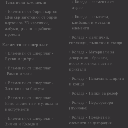
Коледа - елементи от
Тематични комплекти
дърво
Елементи от бирен картон -
Коледа - звънчета,
Шейкър заготовки от бирен
камбанки и метални
картон за 3D картички,
елементи
албуми, ръчно израбоени
проекти
Коледа - Лампички,
гирлянди, пълнежи и свещи
Елементи от шперплат
Коледа - Материали за
Елементи от шперплат -
декорация - брокати,
Букви и цифри
восък,мастила, пасти и
Елементи от шперплат
кристали
-Рамки и ъгли
Коледа - Панделки, ширити
Елементи от шперплат -
и конци
Заготовки за бижута
Коелда - Папки за релеф
Елементи от шперплат -
Коледа - Перфоратори
Етно елементи и музикални
(пънчове)
инструменти
Коледа - Предмети и
Елементи от шперплат -
елементи за декорация
Зимни и Коледни