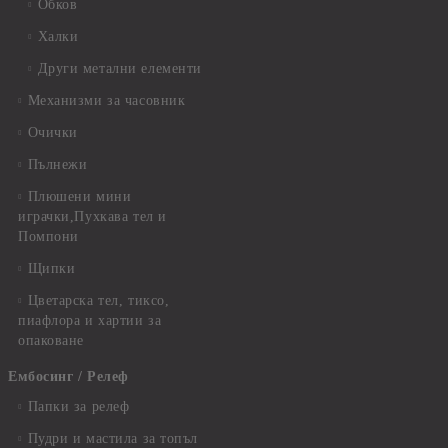
Обков
Халки
Други метални елементи
Механизми за часовник
Очички
Пълнежи
Плюшени мини
играчки,Пухкава тел и
Помпони
Щипки
Цветарска тел, тиксо,
пиафлора и хартии за
опаковане
Ембосинг / Релеф
Папки за релеф
Пудри и мастила за топъл