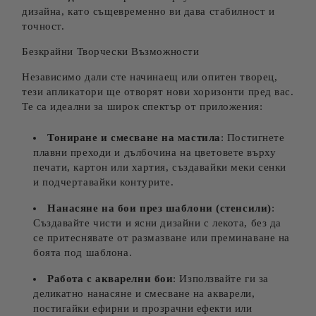
дизайна, като същевременно ви дава стабилност и
точност.
Безкрайни Творчески Възможности
Независимо дали сте начинаещ или опитен творец,
тези апликатори ще отворят нови хоризонти пред вас.
Те са идеални за широк спектър от приложения:
Тониране и смесване на мастила
: Постигнете
плавни преходи и дълбочина на цветовете върху
печати, картон или хартия, създавайки меки сенки
и подчертавайки контурите.
Нанасяне на бои през шаблони (стенсили)
:
Създавайте чисти и ясни дизайни с лекота, без да
се притеснявате от размазване или преминаване на
боята под шаблона.
Работа с акварелни бои
: Използвайте ги за
деликатно нанасяне и смесване на акварели,
постигайки ефирни и прозрачни ефекти или