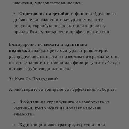
наситени, многопластови нюанси.
Оцветяване на детайли и фонове
: Идеални за
добавяне на нюанси и текстури към вашите
рисунки, скрапбукинг проекти или картички,
придавайки им завършен и професионален вид.
Благодарение на
меката и адаптивна
подложка
апликаторите осигуряват равномерно
разпределение на цвета и позволяват изграждането на
пластове за по-интензивни или фини резултати, без да
оставят груби следи или петна.
За Кого Са Подходящи?
Апликаторите за тониране са перфектният избор за:
Любители на скрапбукинга и изработката на
картички, които искат да добавят изискани
елементи.
Художници и илюстратори, търсещи нови