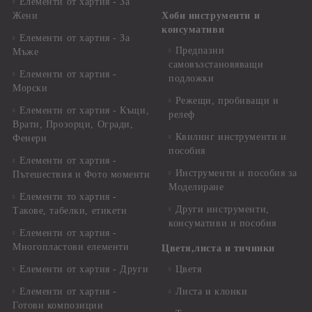
Елементи от хартия - За
Жени
Хоби инструменти и
консумативи
Елементи от хартия - За
Предпазни
Мъже
самовъзстановяващи
Елементи от хартия -
подложки
Морски
Режещи, пробиващи и
Елементи от хартия - Къщи,
релеф
Врати, Прозорци, Огради,
Квилинг инструменти и
Фенери
пособия
Елементи от хартия -
Инструменти и пособия за
Пътешествия и Фото моменти
Моделиране
Елементи то хартия -
Други инструменти,
Такове, табелки, етикети
консумативи и пособия
Елементи от хартия -
Многопластови елементи
Цветя,листа и тичинки
Елементи от хартия - Други
Цветя
Елементи от хартия -
Листа и клонки
Готови композиции