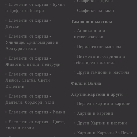
Салфетки - Други
Елементи от хартия - Букви
и Цифри за Банери
Салфетки на пакет
Елементи от хартия -
Тампони и мастила
Детски
Апликатори и
Елементи от хартия -
пулверизатори
Училище, Дипломиране и
Перманентни мастила
Абитуриентски
Пигментни, багрилни и
Елементи от хартия -
тебеширени мастила
Животни, птици, пеперуди
Други тампони и мастила
Елементи от хартия -
Любов, Сватба, Свети
Филц и Вълна
Валентин
Хартии,картони и други
Елементи от хартия -
Дантели, бордюри, ъгли
Перлени хартии и картони
Елементи от хартия - Рамки
Хартии и картони
Елементи от хартия - Цветя,
Други Хартии и картони
листа и клони
Хартии и Картони За Печат