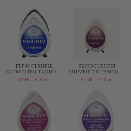
НАСИТЕН ТЮРКОАЗ
BLUE / БАХАМСКО
СИНЬО
БЪРЗОСЪХНЕЩ
БЪРЗОСЪХНЕЩ
ПИГМЕНТЕН ТАМПОН -
ПИГМЕНТЕН ТАМПОН -
MEMENTO - DANUBE
MEMENTO -
€2.66
5.20лв.
€2.66
5.20лв.
BLUE / ДУНАВСКО
ELDERBERRY / ЧЕРЕН
СИНЬО
БЪЗ