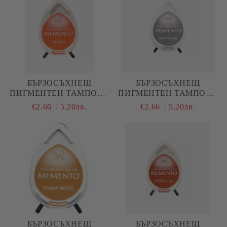
БЪРЗОСЪХНЕЩ
БЪРЗОСЪХНЕЩ
ПИГМЕНТЕН ТАМПОН -
ПИГМЕНТЕН ТАМПОН -
MEMENTO - TANGELO /
MEMENTO - GRAY
€2.66
5.20лв.
€2.66
5.20лв.
ТАНГЕЛО ОРАНЖЕВО
FLANNEL / СИВ ФЛАНЕЛ
БЪРЗОСЪХНЕЩ
БЪРЗОСЪХНЕЩ