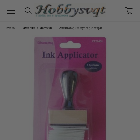
Начало
Тампони и мастила
Апликатори и пулверизатори