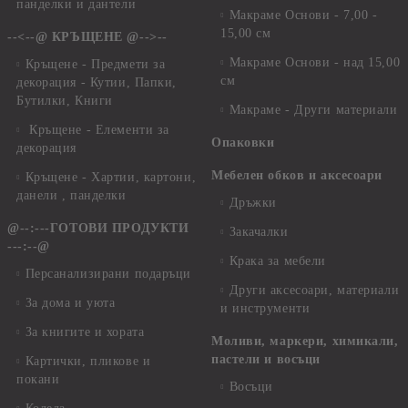
панделки и дантели
Макраме Основи - 7,00 -
15,00 см
--<--@ КРЪЩЕНЕ @-->--
Макраме Основи - над 15,00
Кръщене - Предмети за
см
декорация - Кутии, Папки,
Бутилки, Книги
Макраме - Други материали
Кръщене - Елементи за
Опаковки
декорация
Мебелен обков и аксесоари
Кръщене - Хартии, картони,
данели , панделки
Дръжки
@--:---ГОТОВИ ПРОДУКТИ
Закачалки
---:--@
Крака за мебели
Персанализирани подаръци
Други аксесоари, материали
За дома и уюта
и инструменти
За книгите и хората
Моливи, маркери, химикали,
пастели и восъци
Картички, пликове и
покани
Восъци