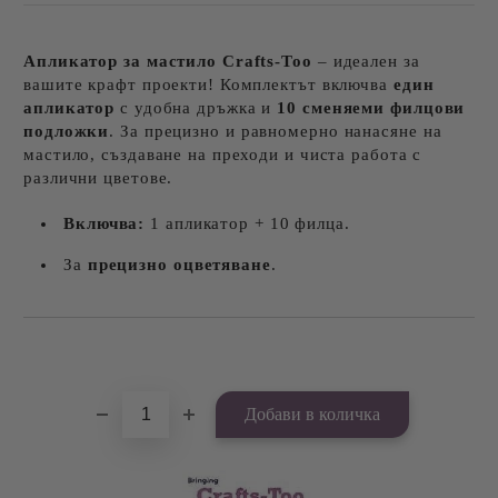
Апликатор за мастило Crafts-Too
– идеален за
вашите крафт проекти! Комплектът включва
един
апликатор
с удобна дръжка и
10 сменяеми филцови
подложки
. За прецизно и равномерно нанасяне на
мастило, създаване на преходи и чиста работа с
различни цветове.
Включва:
1 апликатор + 10 филца.
За
прецизно оцветяване
.
Добави в желани