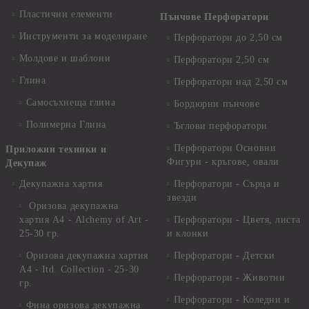
Пластични елементи
Пънчове Перфоратори
Инструменти за моделиране
Перфоратори до 2,50 см
Молдове и шаблони
Перфоратори 2,50 см
Глина
Перфоратори над 2,50 см
Самосъхнеща глина
Бордюрни пънчове
Полимерна Глина
Ъглови перфоратори
Перфоратори Основни
Приложни техники и
Фигури - кръгове, овали
Декупаж
Декупажна хартия
Перфоратори - Сърца и
звезди
Оризова декупажна
хартия А4 - Alchemy of Art -
Перфоратори - Цветя, листа
25-30 гр.
и клонки
Оризова декупажна хартия
Перфоратори - Детски
А4 - Itd. Collection - 25-30
Перфоратори - Животни
гр.
Перфоратори - Коледни и
Фина оризова декупажна