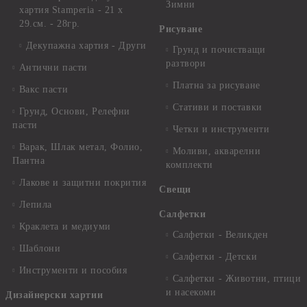
Зимни
хартия Stamperia - 21 х
29.см. - 28гр.
Рисуване
Декупажна хартия - Други
Грунд и почистващи
разтвори
Антични пасти
Платна за рисуване
Вакс пасти
Стативи и поставки
Грунд, Основи, Релефни
пасти
Четки и инструменти
Варак, Шлак метал, Фолио,
Моливи, акварелни
Пантна
комплекти
Лакове и защитни покрития
Свещи
Лепила
Салфетки
Краклета и медиуми
Салфетки - Великден
Шаблони
Салфетки - Детски
Инструменти и пособия
Салфетки - Животни, птици
и насекоми
Дизайнерски хартии