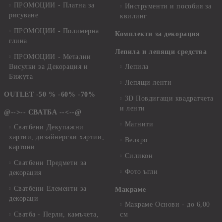
ПРОМОЦИИ - Платна за
Инструменти и пособия за
рисуване
квилинг
ПРОМОЦИИ - Полимерна
Комплекти за декорация
глина
Лепила и лепящи средства
ПРОМОЦИИ - Метални
Висулки за Декорация и
Лепила
Бижута
Лепящи ленти
OUTLET -50 % -60% -70%
3D Повдигащи квадратчета
и ленти
@-->-- СВАТБА --<--@
Магнити
Сватбени Декупажни
хартии, дизайнерски хартии,
Велкро
картони
Силикон
Сватбени Предмети за
Фото ъгли
декорация
Сватбени Елементи за
Макраме
декораци
Макраме Основи - до 6,00
Сватба - Перли, камъчета,
см