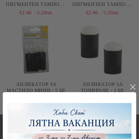
ПИГМЕНТЕН ТАМПОН -
ПИГМЕНТЕН ТАМПОН -
MEMENTO - PEANUT
MEMENTO - POTTERS
€2.66
5.20лв.
€2.66
5.20лв.
BRITTLE / ФЪСТЪЧЕН
CLAY / ГРЪНЧАРСКА
КАРАМЕЛ
ГЛИНА
АПЛИКАТОР ЗА
АПЛИКАТОР ЗА
МАСТИЛО МИНИ - 5 БР.
ТОНИРАНЕ - 2 БР.
€1.72
3.36лв.
€1.65
3.23лв.
Инструменти и пособия
НАЙ-НОВИ ПРОДУКТИ
Заготовки и материали за
ПРОМОЦИИ до - 50%
бижута