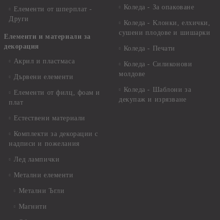
Коледа - За опаковане
Елементи от шперплат -
Други
Коледа - Kлонки, елхички,
сушени плодове и шишарки
Елементи и материали за
декорация
Коледа - Печати
Акрил и пластмаса
Коледа - Силиконови
молдове
Дървени елементи
Коледа - Шаблони за
Елементи от филц, фоам и
декупаж и изрязване
плат
Естествени материали
Комплекти за декорации с
надписи и пожелания
Лед лампички
Метални елементи
Метални Ъгли
Магнити