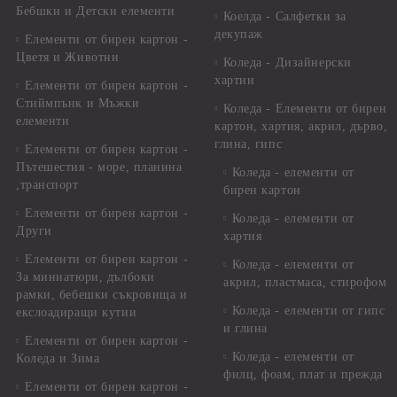
Бебшки и Детски елементи
Коелда - Салфетки за
декупаж
Елементи от бирен картон -
Цветя и Животни
Коледа - Дизайнерски
хартии
Елементи от бирен картон -
Стиймпънк и Мъжки
Коледа - Eлементи от бирен
елементи
картон, хартия, акрил, дърво,
глина, гипс
Елементи от бирен картон -
Пътешестия - море, планина
Коледа - елементи от
,транспорт
бирен картон
Елементи от бирен картон -
Коледа - елементи от
Други
хартия
Елементи от бирен картон -
Коледа - елементи от
За миниатюри, дълбоки
акрил, пластмаса, стирофом
рамки, бебешки съкровища и
Коледа - елементи от гипс
екслоадиращи кутии
и глина
Елементи от бирен картон -
Коледа - елементи от
Коледа и Зима
филц, фоам, плат и прежда
Елементи от бирен картон -