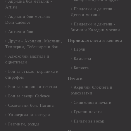
Акрилна боя металик -
Artiste
Панделки и дантели -
Детски мотиви
Акрилни бои металик -
Dora Cadence
Панделки и дантели -
Зимни и Коледни мотиви
Антични бои
Перли,камъчета и копчета
Други - Акрилни, Маслени,
Темперни, Тебеширени бои
Перли
Алкохолни мастила и
Камъчета
оцветители
Копчета
Бои за стъкло, керамика и
стирофом
Печати
Бои за коприна и текстил
Акрилни блокчета и
ръкохватки
Бои за свещи Cadence
Силиконови печати
Солвентни бои, Патина
Гумени печати
Универсални контури
Печати за восък
Реагенти, ръжда