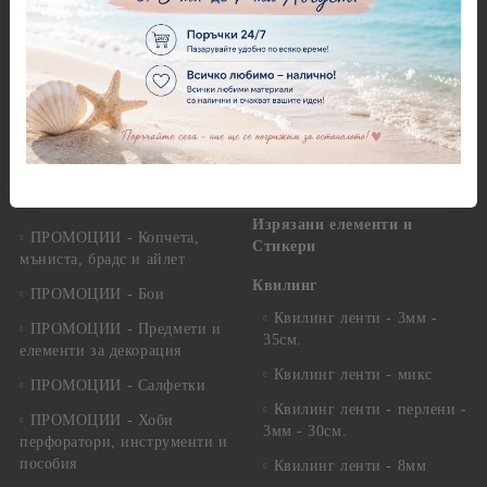
ПРОМОЦИИ - Силиконови
Заготовки за картички и
молдове и форми за отливки
пликове
ПРОМОЦИИ - Дизайнерски
Заготовки за картички
хартии, изрязани елементи,
стикери
Пликове
ПРОМОЦИИ - Сатенени
Заготовки за папки, книги за
ленти, панделки, шнурове,
пожелания и албуми
канап
Изрязани елементи и
ПРОМОЦИИ - Копчета,
Стикери
мъниста, брадс и айлет
Квилинг
ПРОМОЦИИ - Бои
Квилинг ленти - 3мм -
ПРОМОЦИИ - Предмети и
35см.
елементи за декорация
Квилинг ленти - микс
ПРОМОЦИИ - Салфетки
Квилинг ленти - перлени -
ПРОМОЦИИ - Хоби
3мм - 30см.
перфоратори, инструменти и
пособия
Квилинг ленти - 8мм