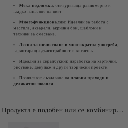
Мека подложка
, осигуряваща равномерно и
гладко нанасяне на цвят.
Многофункционални
: Идеални за работа с
мастила, акварели, акрилни бои, шаблони и
техники за смесване.
Лесни за почистване и многократна употреба
,
гарантиращи дълготрайност и хигиена.
Идеални за скрапбукинг, изработка на картички,
рисуване, декупаж и други творчески проекти.
Позволяват създаване на
плавни преходи и
деликатни нюанси
.
Продукта е подобен или се комбинира добре и със следните продукти :