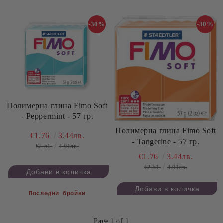
-30%
-30%
Полимерна глина Fimo Soft
- Peppermint - 57 гр.
Полимерна глина Fimo Soft
€1.76
3.44лв.
- Tangerine - 57 гр.
€2.51
4.91лв.
€1.76
3.44лв.
€2.51
4.91лв.
Последни бройки
Page 1 of 1