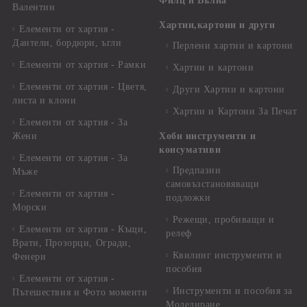
Филц и Вълна
Валентин
Хартии,картони и други
Елементи от хартия -
Дантели, бордюри, ъгли
Перлени хартии и картони
Елементи от хартия - Рамки
Хартии и картони
Елементи от хартия - Цветя,
Други Хартии и картони
листа и клони
Хартии и Картони За Печат
Елементи от хартия - За
Жени
Хоби инструменти и
консумативи
Елементи от хартия - За
Предпазни
Мъже
самовъзстановяващи
Елементи от хартия -
подложки
Морски
Режещи, пробиващи и
Елементи от хартия - Къщи,
релеф
Врати, Прозорци, Огради,
Квилинг инструменти и
Фенери
пособия
Елементи от хартия -
Инструменти и пособия за
Пътешествия и Фото моменти
Моделиране