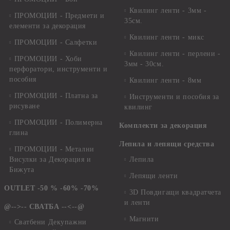
Квилинг ленти - 3мм -
ПРОМОЦИИ - Предмети и
35см.
елементи за декорация
Квилинг ленти - микс
ПРОМОЦИИ - Салфетки
Квилинг ленти - перлени -
ПРОМОЦИИ - Хоби
3мм - 30см.
перфоратори, инструменти и
пособия
Квилинг ленти - 8мм
ПРОМОЦИИ - Платна за
Инструменти и пособия за
рисуване
квилинг
ПРОМОЦИИ - Полимерна
Комплекти за декорация
глина
Лепила и лепящи средства
ПРОМОЦИИ - Метални
Висулки за Декорация и
Лепила
Бижута
Лепящи ленти
OUTLET -50 % -60% -70%
3D Повдигащи квадратчета
и ленти
@-->-- СВАТБА --<--@
Магнити
Сватбени Декупажни