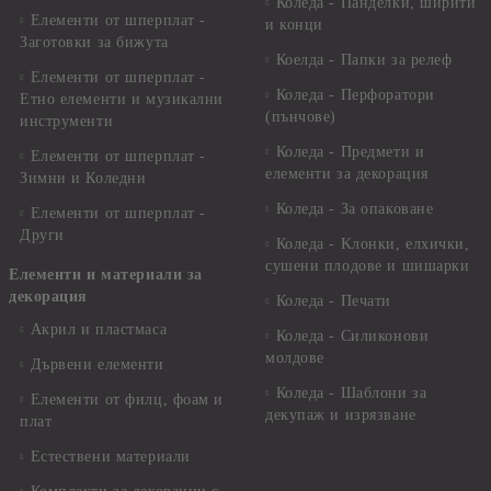
Коледа - Панделки, ширити
Елементи от шперплат -
и конци
Заготовки за бижута
Коелда - Папки за релеф
Елементи от шперплат -
Коледа - Перфоратори
Етно елементи и музикални
(пънчове)
инструменти
Коледа - Предмети и
Елементи от шперплат -
елементи за декорация
Зимни и Коледни
Коледа - За опаковане
Елементи от шперплат -
Други
Коледа - Kлонки, елхички,
сушени плодове и шишарки
Елементи и материали за
декорация
Коледа - Печати
Акрил и пластмаса
Коледа - Силиконови
молдове
Дървени елементи
Коледа - Шаблони за
Елементи от филц, фоам и
декупаж и изрязване
плат
Естествени материали