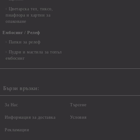
Цветарска тел, тиксо,
пиафлора и хартии за
опаковане
Ембосинг / Релеф
Папки за релеф
Пудри и мастила за топъл
ембосинг
Бързи връзки:
За Нас
Търсене
Информация за доставка
Условия
Рекламации