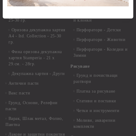
звезди
Оризова декупажна
хартия А4 - Alchemy of Art -
Перфоратори - Цветя, листа
25-30 гр.
и клонки
Оризова декупажна хартия
Перфоратори - Детски
А4 - Itd. Collection - 25-30
Перфоратори - Животни
гр.
Перфоратори - Коледни и
Фина оризова декупажна
Зимни
хартия Stamperia - 21 х
29.см. - 28гр.
Рисуване
Декупажна хартия - Други
Грунд и почистващи
разтвори
Антични пасти
Платна за рисуване
Вакс пасти
Стативи и поставки
Грунд, Основи, Релефни
пасти
Четки и инструменти
Варак, Шлак метал, Фолио,
Моливи, акварелни
Пантна
комплекти
Лакове и защитни покрития