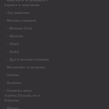
Комплекти за декорации с
надписи и пожелания
Лед лампички
Метални елементи
Метални Ъгли
Магнити
Обков
Халки
Други метални елементи
Механизми за часовник
Очички
Пълнежи
Плюшени мини
играчки,Пухкава тел и
Помпони
Щипки