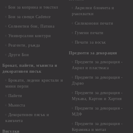
Бои за коприна и текстил
Акрилни блокчета и
ръкохватки
Бои за свещи Cadence
Силиконови печати
Солвентни бои, Патина
Гумени печати
Универсални контури
Печати за восък
Реагенти, ръжда
Предмети за декорация
Други Бои
Предмети за декорация -
Брокат, пайети, мъниста и
Акрил и пластмаса
декоративен пясък
Предмети за декорация -
Брокати, ледени кристали и
Дърво
мини перли
Предмети за декорация -
Пайети
Мукава, Картон и Хартия
Мъниста
Предмети за декорация -
МДФ
Декоративен пясък и
камъчета
Предмети за декорация -
Керамика и метал
Висулки