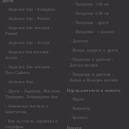
други
Панделки 3,00 см
Акрилни бои - Stamperia
Панделки 4,00 см
Акрилни бои - Pentart
Панделки - други
Акрилни бои металик -
Панделки - с надпис
Pentart
Дантели
Акрилни бои - Artiste
Конци, ширити и други
Акрилна боя металик -
Artiste
Панделки и дантели -
Детски мотиви
Акрилни бои металик -
Dora Cadence
Панделки и дантели -
Зимни и Коледни мотиви
Антични бои
Перли,камъчета и копчета
Други - Акрилни, Маслени,
Темперни, Тебеширени бои
Перли
Алкохолни мастила и
Камъчета
оцветители
Копчета
Бои за стъкло, керамика и
стирофом
Печати