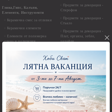
Предмети за декорация -
Глина,Гипс, Калъпи,
Стирофом
Елементи, Инструменти
Предмети за декорация -
Керамична смес за отливки
Стъкло
Керамични елементи
Предмети за декорация -
Елементи от полимерна
Плат, органза, зебло,
глина и полирезин
целофан
Пластични елементи
Пънчове Перфоратори
Инструменти за моделиране
Перфоратори до 2,50 см
Молдове и шаблони
Перфоратори 2,50 см
Глина
Перфоратори над 2,50 см
Самосъхнеща глина
Бордюрни пънчове
Полимерна Глина
Ъглови перфоратори
Перфоратори Основни
Приложни техники и
Фигури - кръгове, овали
Декупаж
Декупажна хартия
Перфоратори - Сърца и