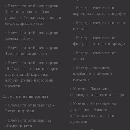
Елементи от бирен картон -
Коледа - елементи от
За миниатюри, дълбоки
акрил, пластмаса, стирофом
рамки, бебешки съкровища и
Коледа - елементи от гипс
екслоадиращи кутии
и глина
Елементи от бирен картон -
Коледа - елементи от
Коледа и Зима
филц, фоам, плат и прежда
Елементи от бирен картон -
Коледа - елементи от
Тематични комплекти
дърво
Елементи от бирен картон -
Коледа - звънчета,
Шейкър заготовки от бирен
камбанки и метални
картон за 3D картички,
елементи
албуми, ръчно израбоени
проекти
Коледа - Лампички,
гирлянди, пълнежи и свещи
Елементи от шперплат
Коледа - Материали за
Елементи от шперплат -
декорация - брокати,
Букви и цифри
восък,мастила, пасти и
Елементи от шперплат
кристали
-Рамки и ъгли