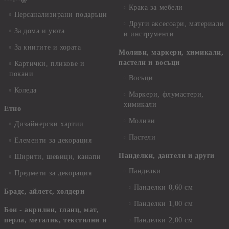
Крака за мебели
Персанализирани подаръци
Други аксесоари, материали
За дома и уюта
и инструменти
За книгите и хората
Моливи, маркери, химикали,
пастели и восъци
Картички, пликове и
покани
Восъци
Коледа
Маркери, флумастери,
химикали
Етно
Моливи
Дизайнерски хартии
Пастели
Елементи за декорация
Панделки, дантели и други
Ширити, шевици, канапи
Панделки
Предмети за декорация
Панделки 0,60 см
Брадс, айлетс, холдери
Панделки 1,00 см
Бои - акрилни, гланц, мат,
перла, металик, текстилни и
Панделки 2,00 см