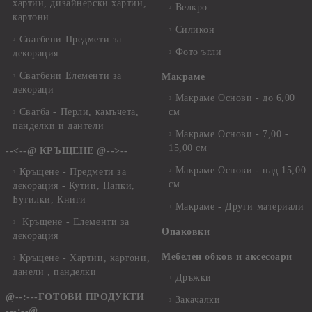
хартии, дизайнерски хартии,
Велкро
картони
Силикон
Сватбени Предмети за
Фото ъгли
декорация
Сватбени Елементи за
Макраме
декораци
Макраме Основи - до 6,00
Сватба - Перли, камъчета,
см
панделки и дантели
Макраме Основи - 7,00 -
15,00 см
--<--@ КРЪЩЕНЕ @-->--
Макраме Основи - над 15,00
Кръщене - Предмети за
см
декорация - Кутии, Папки,
Бутилки, Книги
Макраме - Други материали
Кръщене - Елементи за
Опаковки
декорация
Мебелен обков и аксесоари
Кръщене - Хартии, картони,
данели , панделки
Дръжки
@--:---ГОТОВИ ПРОДУКТИ
Закачалки
---:--@