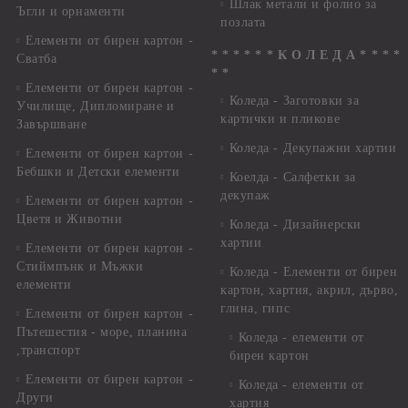
Шлак метали и фолио за
Ъгли и орнаменти
позлата
Елементи от бирен картон -
* * * * * * К О Л Е Д А * * * *
Сватба
* *
Елементи от бирен картон -
Коледа - Заготовки за
Училище, Дипломиране и
картички и пликове
Завършване
Коледа - Декупажни хартии
Елементи от бирен картон -
Бебшки и Детски елементи
Коелда - Салфетки за
декупаж
Елементи от бирен картон -
Цветя и Животни
Коледа - Дизайнерски
хартии
Елементи от бирен картон -
Стиймпънк и Мъжки
Коледа - Eлементи от бирен
елементи
картон, хартия, акрил, дърво,
глина, гипс
Елементи от бирен картон -
Пътешестия - море, планина
Коледа - елементи от
,транспорт
бирен картон
Елементи от бирен картон -
Коледа - елементи от
Други
хартия