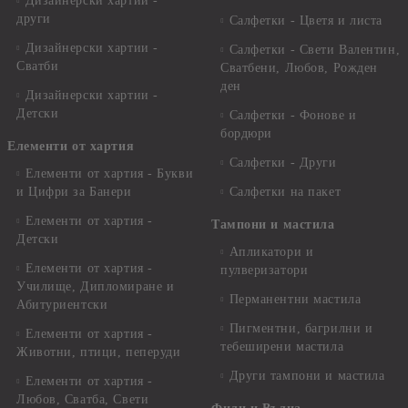
Дизайнерски хартии -
други
Салфетки - Цветя и листа
Дизайнерски хартии -
Салфетки - Свети Валентин,
Сватби
Сватбени, Любов, Рожден
ден
Дизайнерски хартии -
Детски
Салфетки - Фонове и
бордюри
Елементи от хартия
Салфетки - Други
Елементи от хартия - Букви
и Цифри за Банери
Салфетки на пакет
Елементи от хартия -
Тампони и мастила
Детски
Апликатори и
Елементи от хартия -
пулверизатори
Училище, Дипломиране и
Перманентни мастила
Абитуриентски
Пигментни, багрилни и
Елементи от хартия -
тебеширени мастила
Животни, птици, пеперуди
Други тампони и мастила
Елементи от хартия -
Любов, Сватба, Свети