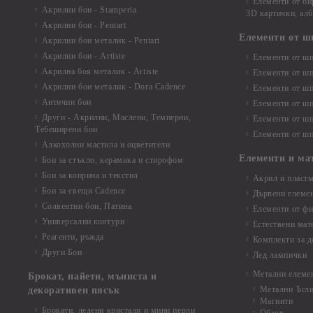
Елементи от би
Акрилни бои - Stamperia
3D картички, ал
Акрилни бои - Pentart
Елементи от ш
Акрилни бои металик - Pentart
Акрилни бои - Artiste
Елементи от шп
Акрилна боя металик - Artiste
Елементи от шп
Акрилни бои металик - Dora Cadence
Елементи от шп
Антични бои
Елементи от шп
Други - Акрилни, Маслени, Темперни,
Елементи от шп
Тебеширени бои
Елементи от шп
Алкохолни мастила и оцветители
Елементи и ма
Бои за стъкло, керамика и стирофом
Бои за коприна и текстил
Акрил и пластм
Бои за свещи Cadence
Дървени елеме
Солвентни бои, Патина
Елементи от фи
Универсални контури
Естествени мат
Реагенти, ръжда
Комплекти за д
Други Бои
Лед лампички
Метални елеме
Брокат, пайети, мъниста и
Метални Ъгл
декоративен пясък
Магнити
Брокати, ледени кристали и мини перли