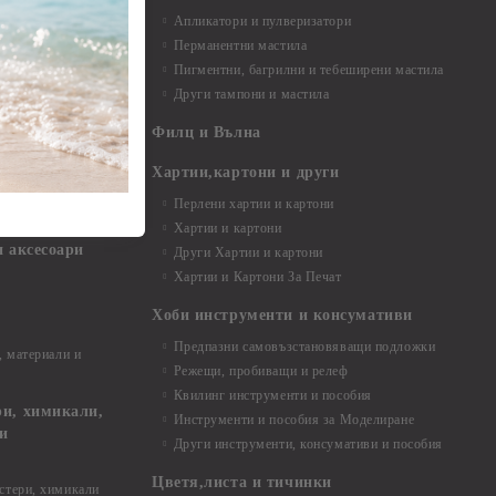
Апликатори и пулверизатори
Перманентни мастила
Пигментни, багрилни и тебеширени мастила
Други тампони и мастила
- до 6,00 см
- 7,00 - 15,00 см
Филц и Вълна
- над 15,00 см
и материали
Хартии,картони и други
Перлени хартии и картони
Хартии и картони
и аксесоари
Други Хартии и картони
Хартии и Картони За Печат
Хоби инструменти и консумативи
Предпазни самовъзстановяващи подложки
, материали и
Режещи, пробиващи и релеф
Квилинг инструменти и пособия
и, химикали,
Инструменти и пособия за Моделиране
ци
Други инструменти, консумативи и пособия
Цветя,листа и тичинки
стери, химикали