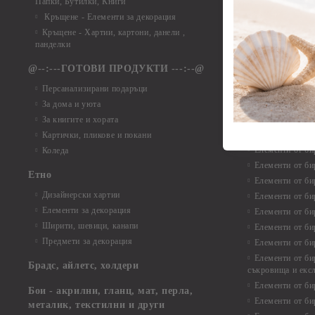
Папки, Бутилки, Книги
Елементи от ха
Кръщене - Елементи за декорация
Елементи от ха
Кръщене - Хартии, картони, данели ,
Елементи от ха
панделки
Елементи от ха
@--:---ГОТОВИ ПРОДУКТИ ---:--@
Елементи от б
Персанализирани подаръци
Елементи от би
За дома и уюта
Елементи от би
За книгите и хората
Елементи от би
Картички, пликове и покани
Елементи от би
Коледа
Елементи от би
Етно
Елементи от би
Дизайнерски хартии
Елементи от би
Елементи за декорация
Елементи от би
Ширити, шевици, канапи
Елементи от би
Предмети за декорация
Елементи от би
Елементи от би
Брадс, айлетс, холдери
съкровища и екс
Елементи от би
Бои - акрилни, гланц, мат, перла,
Елементи от би
металик, текстилни и други