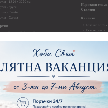
тии - 15.20 x 30.50 см.
Изрязани елеме
ртии - други
Стикери
ртии - Сватби
ртии - Детски
Квилинг
Квилинг ленти -
артия
Квилинг ленти -
ртия - Букви и Цифри за Банери
Квилинг ленти -
ртия - Детски
30см.
ртия - Училище, Дипломиране и Абитуриентски
Квилинг ленти -
ртия - Животни, птици, пеперуди
Инструменти и п
ртия - Любов, Сватба, Свети Валентин
квилинг
ртия - Дантели, бордюри, ъгли
Комплекти за д
ртия - Рамки
ртия - Цветя, листа и клони
Лепила и лепящ
ртия - За Жени
Лепила
ртия - За Мъже
Лепящи ленти
ртия - Морски
3D Повдигащи к
ртия - Къщи, Врати, Прозорци, Огради, Фенери
ленти
ртия - Пътешествия и Фото моменти
Магнити
тия - Такове, табелки, етикети
Велкро
ртия - Многопластови елементи