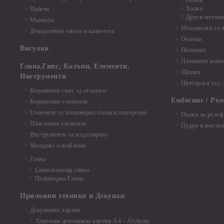
Обков
Халки
Пайети
Други металн
Мъниста
Механизми за 
Декоративен пясък и камъчета
Очички
Висулки
Пълнежи
Плюшени мини 
Глина,Гипс, Калъпи, Елементи,
Щипки
Инструменти
Цветарска тел,
Керамична смес за отливки
Ембосинг / Рел
Керамични елементи
Елементи от полимерна глина и полирезин
Папки за релеф
Пластични елементи
Пудри и мастил
Инструменти за моделиране
Молдове и шаблони
Глина
Самосъхнеща глина
Полимерна Глина
Приложни техники и Декупаж
Декупажна хартия
Оризова декупажна хартия А4 - Alchemy