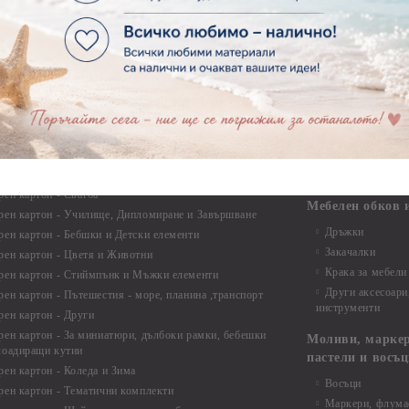
Силикон
ртия - Други
Фото ъгли
ртия - Готови композиции
Макраме
ртия - Микс елементи
ртия - Коледа и Зима
Макраме Основи 
Макраме Основи 
ирен картон
Макраме Основи 
рен картон - Декоративни рамки
Макраме - Друг
рен картон - Надписи на български
Опаковки
рен картон - Ъгли и орнаменти
рен картон - Сватба
Мебелен обков 
рен картон - Училище, Дипломиране и Завършване
Дръжки
рен картон - Бебшки и Детски елементи
Закачалки
рен картон - Цветя и Животни
Крака за мебели
рен картон - Стиймпънк и Мъжки елементи
Други аксесоари
рен картон - Пътешестия - море, планина ,транспорт
инструменти
рен картон - Други
рен картон - За миниатюри, дълбоки рамки, бебешки
Моливи, маркер
лоадиращи кутии
пастели и восъ
рен картон - Коледа и Зима
Восъци
рен картон - Тематични комплекти
Маркери, флума