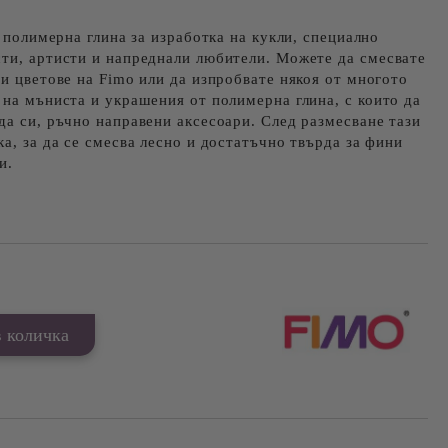
e полимерна глина за изработка на кукли, специално
сти, артисти и напреднали любители. Можете да смесвате
ни цветове на Fimo или да изпробвате някоя от многото
 на мъниста и украшения от полимерна глина, с които да
да си, ръчно направени аксесоари. След размесване тази
ка, за да се смесва лесно и достатъчно твърда за фини
и.