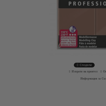
Сподели
Изпрати на приятел
О
Информация за Съо