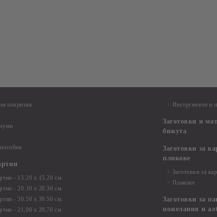
ни покрития
Инструменти и 
Заготовки и ма
диуми
бижута
 пособия
Заготовки за к
пликове
артии
Заготовки за ка
тии - 15.20 х 15.20 см.
Пликове
тии - 20.30 х 20.30 см.
тии - 30.50 х 30.50 см.
Заготовки за па
пожелания и ал
ртии - 21,00 х 29,70 см