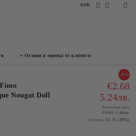
EUR
ти
Отзиви и оценка от клиенти
-30%
€2.68
 Fimo
que Nougat Doll
5.24лв.
Каталожна цена:
€3.83
7.49лв.
€1.15 (30%)
Отстъпка: