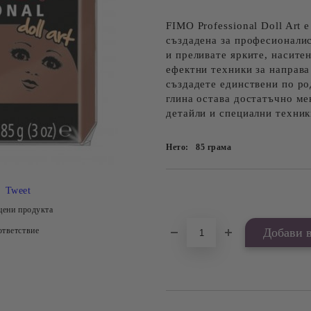
FIMO Professional Doll Art 
създадена за професионали
и преливате ярките, насите
ефектни техники за направа
създадете единствени по ро
глина остава достатъчно ме
детайли и специални техник
Нето:
85
грама
Добави в желани
Tweet
цени продукта
тветствие