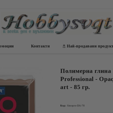
омоции
Контакти
Най-продавани продук
Полимерна глина
Professional - Opa
art - 85 гр.
Код:
fimopro-DA-78