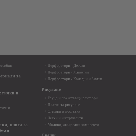
пособия
Перфоратори - Детски
Перфоратори - Животни
териали за
Перфоратори - Коледни и Зимни
Рисуване
артички и
Грунд и почистващи разтвори
Платна за рисуване
ртички
Стативи и поставки
Четки и инструменти
пки, книги за
Моливи, акварелни комплекти
буми
Свещи