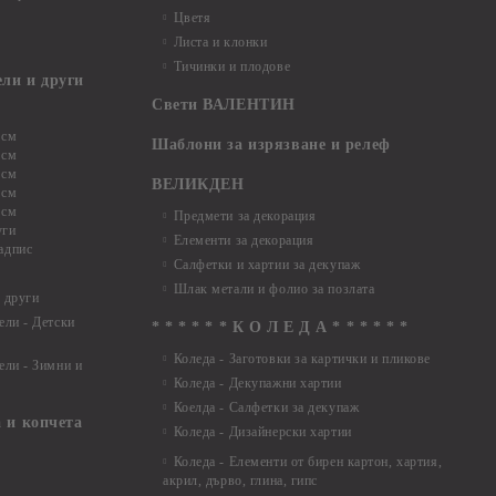
Цветя
Листа и клонки
Тичинки и плодове
ели и други
Свети ВАЛЕНТИН
 см
Шаблони за изрязване и релеф
 см
 см
ВЕЛИКДЕН
 см
 см
Предмети за декорация
уги
Елементи за декорация
адпис
Салфетки и хартии за декупаж
Шлак метали и фолио за позлата
 други
ели - Детски
* * * * * * К О Л Е Д А * * * * * *
Коледа - Заготовки за картички и пликове
ели - Зимни и
Коледа - Декупажни хартии
Коелда - Салфетки за декупаж
 и копчета
Коледа - Дизайнерски хартии
Коледа - Eлементи от бирен картон, хартия,
акрил, дърво, глина, гипс