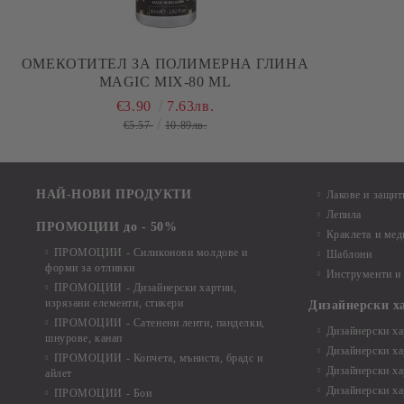
ОМЕКОТИТЕЛ ЗА ПОЛИМЕРНА ГЛИНА
MAGIC MIX-80 ML
€3.90
7.63лв.
€5.57
10.89лв.
НАЙ-НОВИ ПРОДУКТИ
Лакове и защит
Лепила
ПРОМОЦИИ до - 50%
Краклета и ме
ПРОМОЦИИ - Силиконови молдове и
Шаблони
форми за отливки
Инструменти и
ПРОМОЦИИ - Дизайнерски хартии,
изрязани елементи, стикери
Дизайнерски х
ПРОМОЦИИ - Сатенени ленти, панделки,
Дизайнерски хар
шнурове, канап
Дизайнерски хар
ПРОМОЦИИ - Копчета, мъниста, брадс и
Дизайнерски хар
айлет
Дизайнерски ха
ПРОМОЦИИ - Бои