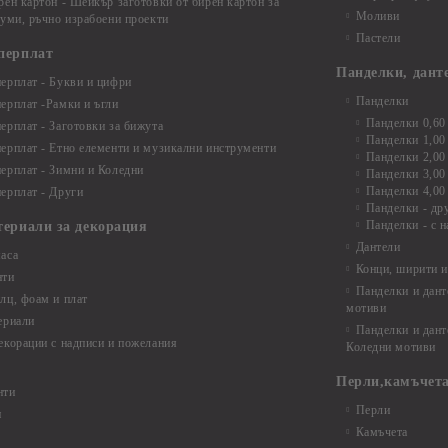
рен картон - Шейкър заготовки от бирен картон за
Моливи
буми, ръчно израбоени проекти
Пастели
перплат
Панделки, дант
ерплат - Букви и цифри
Панделки
ерплат -Рамки и ъгли
Панделки 0,60
ерплат - Заготовки за бижута
Панделки 1,00
ерплат - Етно елементи и музикални инструменти
Панделки 2,00
ерплат - Зимни и Коледни
Панделки 3,00
Панделки 4,00
ерплат - Други
Панделки - др
Панделки - с н
териали за декорация
Дантели
аса
Конци, ширити и
нти
Панделки и дант
лц, фоам и плат
мотиви
ериали
Панделки и дант
екорации с надписи и пожелания
Коледни мотиви
Перли,камъчета
нти
Перли
и
Камъчета