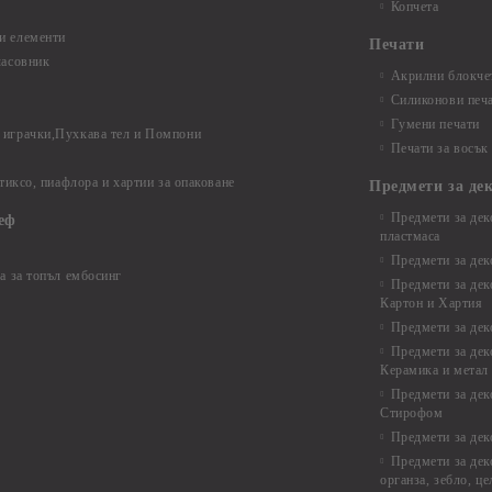
Копчета
и елементи
Печати
часовник
Акрилни блокчет
Силиконови печ
Гумени печати
играчки,Пухкава тел и Помпони
Печати за восък
 тиксо, пиафлора и хартии за опаковане
Предмети за де
Предмети за дек
еф
пластмаса
Предмети за дек
а за топъл ембосинг
Предмети за дек
Картон и Хартия
Предмети за де
Предмети за дек
Керамика и метал
Предмети за дек
Стирофом
Предмети за дек
Предмети за дек
органза, зебло, ц