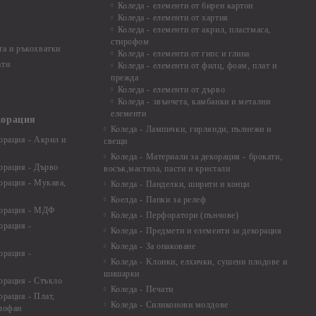
Коледа - елементи от бирен картон
Коледа - елементи от хартия
Коледа - елементи от акрил, пластмаса,
стирофом
а и ръкохватки
Коледа - елементи от гипс и глина
ати
Коледа - елементи от филц, фоам, плат и
прежда
Коледа - елементи от дърво
Коледа - звънчета, камбанки и метални
елементи
корация
Коледа - Лампички, гирлянди, пълнежи и
орация - Акрил и
свещи
Коледа - Материали за декорация - брокати,
орация - Дърво
восък,мастила, пасти и кристали
орация - Мукава,
Коледа - Панделки, ширити и конци
Коелда - Папки за релеф
корация - МДФ
Коледа - Перфоратори (пънчове)
орация -
Коледа - Предмети и елементи за декорация
Коледа - За опаковане
орация -
Коледа - Kлонки, елхички, сушени плодове и
шишарки
орация - Стъкло
Коледа - Печати
орация - Плат,
Коледа - Силиконови молдове
елофан