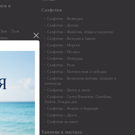
нти и
Салфетки
Салфетки - Великден
Салфетки - Детски
 3мм - 35см.
Салфетки - Животни, птици и насекоми
 микс
Салфетки - Коледни и Зимни
 перлени - 3мм -
Салфетки - Морски
Салфетки - Музика
 8мм
Салфетки - Пеперуди
особия за
Салфетки - Рози
Салфетки - Пътешествия и пейзажи
екорация
Салфетки - Кухненски мотиви, плодове и
зеленчуци
и средства
Салфетки - Цветя и листа
Салфетки - Свети Валентин, Сватбени,
Любов, Рожден ден
Салфетки - Фонове и бордюри
вадратчета и
Салфетки - Други
Салфетки на пакет
Тампони и мастила