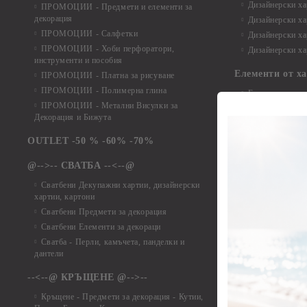
Дизайнерски хар
ПРОМОЦИИ - Предмети и елементи за
декорация
Дизайнерски ха
ПРОМОЦИИ - Салфетки
Дизайнерски ха
ПРОМОЦИИ - Хоби перфоратори,
Дизайнерски ха
инструменти и пособия
Елементи от х
ПРОМОЦИИ - Платна за рисуване
ПРОМОЦИИ - Полимерна глина
Елементи от ха
ПРОМОЦИИ - Метални Висулки за
Елементи от ха
Декорация и Бижута
Елементи от ха
Елементи от ха
OUTLET -50 % -60% -70%
Елементи от ха
@-->-- СВАТБА --<--@
Елементи от ха
Елементи от ха
Сватбени Декупажни хартии, дизайнерски
хартии, картони
Елементи от ха
Сватбени Предмети за декорация
Елементи от ха
Сватбени Елементи за декораци
Елементи от ха
Сватба - Перли, камъчета, панделки и
Елементи от ха
дантели
Елементи от ха
Елементи от ха
--<--@ КРЪЩЕНЕ @-->--
Елементи то хар
Кръщене - Предмети за декорация - Кутии,
Елементи от ха