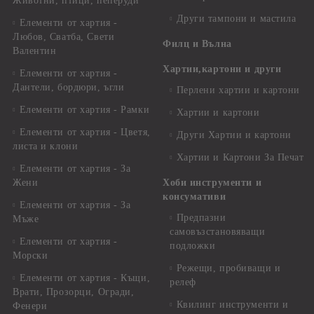
Животни, птици, пеперуди
Други тампони и мастила
Елементи от хартия -
Любов, Сватба, Свети
Филц и Вълна
Валентин
Хартии,картони и други
Елементи от хартия -
Дантели, бордюри, ъгли
Перлени хартии и картони
Елементи от хартия - Рамки
Хартии и картони
Елементи от хартия - Цветя,
Други Хартии и картони
листа и клони
Хартии и Картони За Печат
Елементи от хартия - За
Жени
Хоби инструменти и
консумативи
Елементи от хартия - За
Предпазни
Мъже
самовъзстановяващи
Елементи от хартия -
подложки
Морски
Режещи, пробиващи и
Елементи от хартия - Къщи,
релеф
Врати, Прозорци, Огради,
Квилинг инструменти и
Фенери