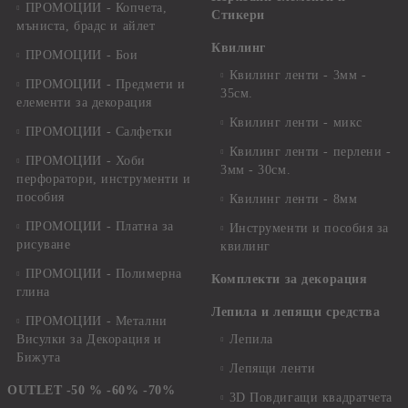
ПРОМОЦИИ - Копчета,
Стикери
мъниста, брадс и айлет
Квилинг
ПРОМОЦИИ - Бои
Квилинг ленти - 3мм -
ПРОМОЦИИ - Предмети и
35см.
елементи за декорация
Квилинг ленти - микс
ПРОМОЦИИ - Салфетки
Квилинг ленти - перлени -
ПРОМОЦИИ - Хоби
3мм - 30см.
перфоратори, инструменти и
пособия
Квилинг ленти - 8мм
ПРОМОЦИИ - Платна за
Инструменти и пособия за
рисуване
квилинг
ПРОМОЦИИ - Полимерна
Комплекти за декорация
глина
Лепила и лепящи средства
ПРОМОЦИИ - Метални
Висулки за Декорация и
Лепила
Бижута
Лепящи ленти
OUTLET -50 % -60% -70%
3D Повдигащи квадратчета