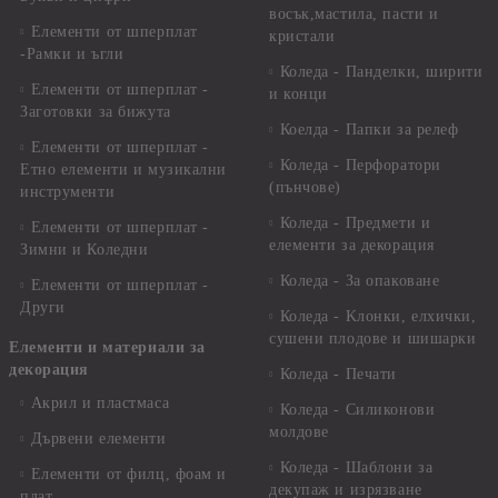
восък,мастила, пасти и
Елементи от шперплат
кристали
-Рамки и ъгли
Коледа - Панделки, ширити
Елементи от шперплат -
и конци
Заготовки за бижута
Коелда - Папки за релеф
Елементи от шперплат -
Коледа - Перфоратори
Етно елементи и музикални
(пънчове)
инструменти
Коледа - Предмети и
Елементи от шперплат -
елементи за декорация
Зимни и Коледни
Коледа - За опаковане
Елементи от шперплат -
Други
Коледа - Kлонки, елхички,
сушени плодове и шишарки
Елементи и материали за
декорация
Коледа - Печати
Акрил и пластмаса
Коледа - Силиконови
молдове
Дървени елементи
Коледа - Шаблони за
Елементи от филц, фоам и
декупаж и изрязване
плат