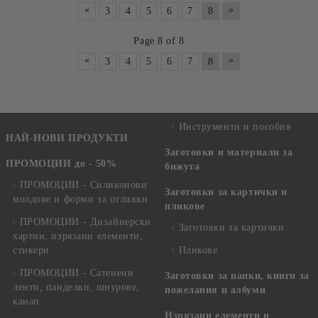
«
»
3
4
5
6
7
8
Page 8 of 8
«
»
3
4
5
6
7
8
Инструменти и пособия
НАЙ-НОВИ ПРОДУКТИ
Заготовки и материали за
ПРОМОЦИИ до - 50%
бижута
ПРОМОЦИИ - Силиконови
Заготовки за картички и
молдове и форми за отливки
пликове
ПРОМОЦИИ - Дизайнерски
Заготовки за картички
хартии, изрязани елементи,
стикери
Пликове
ПРОМОЦИИ - Сатенени
Заготовки за папки, книги за
ленти, панделки, шнурове,
пожелания и албуми
канап
Изрязани елементи и