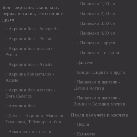
Панделки 1,00 см
Бои - акрилни, гланц, мат,
перла, металик, текстилни и
Панделки 2,00 см
други
Панделки 3,00 см
Акрилни бои - Stamperia
Панделки 4,00 см
Акрилни бои - Pentart
Панделки - други
Акрилни бои металик -
Панделки - с надпис
Pentart
Дантели
Акрилни бои - Artiste
Конци, ширити и други
Акрилна боя металик -
Artiste
Панделки и дантели -
Детски мотиви
Акрилни бои металик -
Dora Cadence
Панделки и дантели -
Зимни и Коледни мотиви
Антични бои
Перли,камъчета и копчета
Други - Акрилни, Маслени,
Темперни, Тебеширени бои
Перли
Алкохолни мастила и
Камъчета