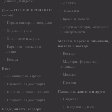
данели , панделки
Дръжки
@--:---ГОТОВИ ПРОДУКТИ
Закачалки
---:--@
Крака за мебели
Персанализирани подаръци
Други аксесоари, материали
За дома и уюта
и инструменти
За книгите и хората
Моливи, маркери, химикали,
пастели и восъци
Картички, пликове и
покани
Восъци
Коледа
Маркери, флумастери,
химикали
Етно
Моливи
Дизайнерски хартии
Пастели
Елементи за декорация
Панделки, дантели и други
Ширити, шевици, канапи
Панделки
Предмети за декорация
Панделки 0,60 см
Брадс, айлетс, холдери