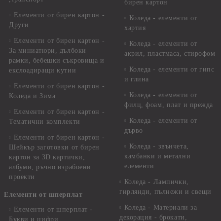
бирен картон
Елементи от бирен картон -
Коледа - елементи от
Други
хартия
Елементи от бирен картон -
Коледа - елементи от
За миниатюри, дълбоки
акрил, пластмаса, стирофом
рамки, бебешки съкровища и
Коледа - елементи от гипс
екслоадиращи кутии
и глина
Елементи от бирен картон -
Коледа - елементи от
Коледа и Зима
филц, фоам, плат и прежда
Елементи от бирен картон -
Коледа - елементи от
Тематични комплекти
дърво
Елементи от бирен картон -
Коледа - звънчета,
Шейкър заготовки от бирен
камбанки и метални
картон за 3D картички,
елементи
албуми, ръчно израбоени
проекти
Коледа - Лампички,
гирлянди, пълнежи и свещи
Елементи от шперплат
Коледа - Материали за
Елементи от шперплат -
декорация - брокати,
Букви и цифри