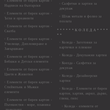
Елементи от бирен картон -
Салфетки и хартии за
Надписи на български
декупаж
Елементи от бирен картон -
Шлак метали и фолио за
Ъгли и орнаменти
позлата
Елементи от бирен картон -
* * * * * * К О Л Е Д А * * * *
Сватба
* *
Елементи от бирен картон -
Коледа - Заготовки за
Училище, Дипломиране и
картички и пликове
Завършване
Коледа - Декупажни хартии
Елементи от бирен картон -
Бебшки и Детски елементи
Коелда - Салфетки за
декупаж
Елементи от бирен картон -
Цветя и Животни
Коледа - Дизайнерски
хартии
Елементи от бирен картон -
Стиймпънк и Мъжки
Коледа - Eлементи от бирен
елементи
картон, хартия, акрил, дърво,
глина, гипс
Елементи от бирен картон -
Пътешестия - море, планина
Коледа - елементи от
,транспорт