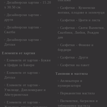
пейзажи
Дизайнерски хартии - 15.20
x 30.50 см.
Салфетки - Кухненски
мотиви, плодове и зеленчуци
Дизайнерски хартии -
други
Салфетки - Цветя и листа
Дизайнерски хартии -
Салфетки - Свети Валентин,
Сватби
Сватбени, Любов, Рожден
ден
Дизайнерски хартии -
Детски
Салфетки - Фонове и
бордюри
Елементи от хартия
Салфетки - Други
Елементи от хартия - Букви
и Цифри за Банери
Салфетки на пакет
Елементи от хартия -
Тампони и мастила
Детски
Апликатори и
Елементи от хартия -
пулверизатори
Училище, Дипломиране и
Перманентни мастила
Абитуриентски
Пигментни, багрилни и
Елементи от хартия -
тебеширени мастила