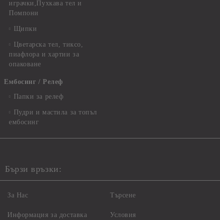
играчки,Пухкава тел и
Помпони
Щипки
Цветарска тел, тиксо,
пиафлора и хартии за
опаковане
Ембосинг / Релеф
Папки за релеф
Пудри и мастила за топъл
ембосинг
Бързи връзки:
За Нас
Търсене
Информация за доставка
Условия