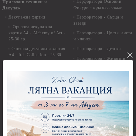
Перфоратори Основни
Приложни техники и
Фигури - кръгове, овали
Декупаж
Декупажна хартия
Перфоратори - Сърца и
звезди
Оризова декупажна
хартия А4 - Alchemy of Art -
Перфоратори - Цветя, листа
25-30 гр.
и клонки
Оризова декупажна хартия
Перфоратори - Детски
А4 - Itd. Collection - 25-30
Перфоратори - Животни
гр.
Перфоратори - Коледни и
Фина оризова декупажна
Зимни
хартия Stamperia - 21 х
29.см. - 28гр.
Рисуване
Декупажна хартия - Други
Грунд и почистващи
разтвори
Антични пасти
Платна за рисуване
Вакс пасти
Стативи и поставки
Грунд, Основи, Релефни
пасти
Четки и инструменти