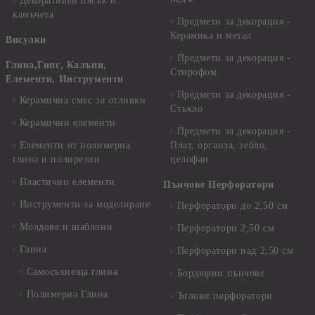
Декоративен пясък и
камъчета
Предмети за декорация -
Керамика и метал
Висулки
Предмети за декорация -
Глина,Гипс, Калъпи,
Стирофом
Елементи, Инструменти
Предмети за декорация -
Керамична смес за отливки
Стъкло
Керамични елементи
Предмети за декорация -
Елементи от полимерна
Плат, органза, зебло,
глина и полирезин
целофан
Пластични елементи
Пънчове Перфоратори
Инструменти за моделиране
Перфоратори до 2,50 см
Молдове и шаблони
Перфоратори 2,50 см
Глина
Перфоратори над 2,50 см
Самосъхнеща глина
Бордюрни пънчове
Полимерна Глина
Ъглови перфоратори