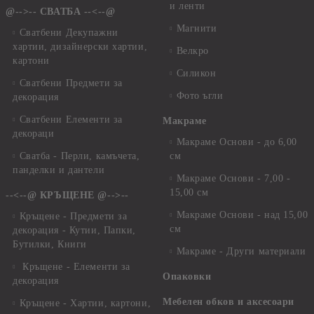
и ленти
@-->-- СВАТБА --<--@
Магнити
Сватбени Декупажни
хартии, дизайнерски хартии,
Велкро
картони
Силикон
Сватбени Предмети за
Фото ъгли
декорация
Сватбени Елементи за
Макраме
декораци
Макраме Основи - до 6,00
Сватба - Перли, камъчета,
см
панделки и дантели
Макраме Основи - 7,00 -
15,00 см
--<--@ КРЪЩЕНЕ @-->--
Макраме Основи - над 15,00
Кръщене - Предмети за
см
декорация - Кутии, Папки,
Бутилки, Книги
Макраме - Други материали
Кръщене - Елементи за
Опаковки
декорация
Мебелен обков и аксесоари
Кръщене - Хартии, картони,