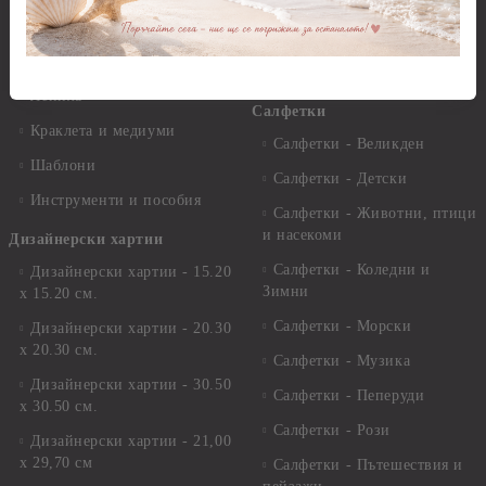
Варак, Шлак метал, Фолио,
Моливи, акварелни
Пантна
комплекти
Лакове и защитни покрития
Свещи
Лепила
Салфетки
Краклета и медиуми
Салфетки - Великден
Шаблони
Салфетки - Детски
Инструменти и пособия
Салфетки - Животни, птици
и насекоми
Дизайнерски хартии
Салфетки - Коледни и
Дизайнерски хартии - 15.20
Зимни
х 15.20 см.
Салфетки - Морски
Дизайнерски хартии - 20.30
х 20.30 см.
Салфетки - Музика
Дизайнерски хартии - 30.50
Салфетки - Пеперуди
х 30.50 см.
Салфетки - Рози
Дизайнерски хартии - 21,00
х 29,70 см
Салфетки - Пътешествия и