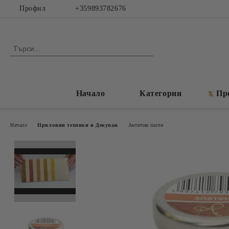
Профил
+359893782676
Начало
Категории
Пр
Начало
Приложни техники и Декупаж
Антични пасти