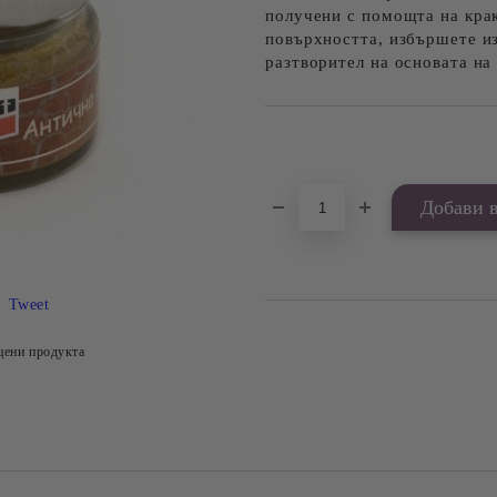
получени с помощта на крак
повърхността, избършете из
разтворител на основата на
Добави в желани
Tweet
цени продукта