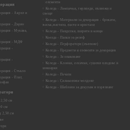
елементи
корация
Коледа - Лампички, гирлянди, пълнежи и
орация - Акрил и
свещи
Коледа - Материали за декорация - брокати,
орация - Дърво
восък,мастила, пасти и кристали
орация - Мукава,
Коледа - Панделки, ширити и конци
Коелда - Папки за релеф
корация - МДФ
Коледа - Перфоратори (пънчове)
орация -
Коледа - Предмети и елементи за декорация
Коледа - За опаковане
орация -
Коледа - Kлонки, елхички, сушени плодове и
шишарки
орация - Стъкло
Коледа - Печати
орация - Плат,
Коледа - Силиконови молдове
елофан
Коледа - Шаблони за декупаж и изрязване
ратори
2,50 см
50 см
 2,50 см
ве
тори