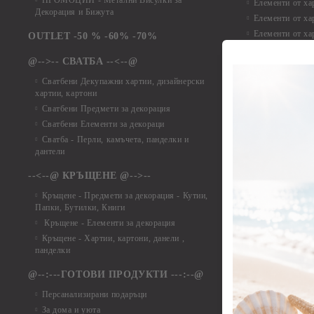
ПРОМОЦИИ - Метални Висулки за
Елементи от ха
Декорация и Бижута
Елементи от ха
Елементи от ха
OUTLET -50 % -60% -70%
Елементи от ха
@-->-- СВАТБА --<--@
Елементи от ха
Елементи от ха
Сватбени Декупажни хартии, дизайнерски
хартии, картони
Елементи от ха
Сватбени Предмети за декорация
Елементи от ха
Сватбени Елементи за декораци
Елементи от ха
Сватба - Перли, камъчета, панделки и
Елементи от ха
дантели
Елементи от ха
Елементи от ха
--<--@ КРЪЩЕНЕ @-->--
Елементи то хар
Кръщене - Предмети за декорация - Кутии,
Елементи от ха
Папки, Бутилки, Книги
Елементи от ха
Кръщене - Елементи за декорация
Елементи от ха
Кръщене - Хартии, картони, данели ,
Елементи от ха
панделки
Елементи от ха
@--:---ГОТОВИ ПРОДУКТИ ---:--@
Елементи от б
Персанализирани подаръци
Елементи от би
За дома и уюта