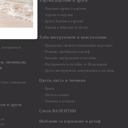
и материали
Хартии,картони и други
Перлени хартии и картони
Хартии и картони
и аксесоари
Други Хартии и картони
Хартии и Картони За Печат
Хоби инструменти и консумативи
Предпазни самовъзстановяващи подложки
, материали и
Режещи, пробиващи и релеф
Квилинг инструменти и пособия
и, химикали,
Инструменти и пособия за Моделиране
ци
Други инструменти, консумативи и пособия
Цветя,листа и тичинки
стери, химикали
Цветя
Листа и клонки
Тичинки и плодове
ели и други
Свети ВАЛЕНТИН
 см
Шаблони за изрязване и релеф
 см