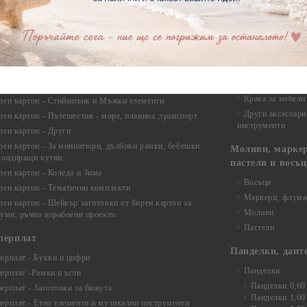
Макраме - Друг
рен картон - Надписи на български
Опаковки
рен картон - Ъгли и орнаменти
рен картон - Сватба
Мебелен обков 
рен картон - Училище, Дипломиране и Завършване
Дръжки
рен картон - Бебшки и Детски елементи
Закачалки
рен картон - Цветя и Животни
Крака за мебели
рен картон - Стиймпънк и Мъжки елементи
Други аксесоари
рен картон - Пътешестия - море, планина ,транспорт
инструменти
рен картон - Други
рен картон - За миниатюри, дълбоки рамки, бебешки
Моливи, маркер
лоадиращи кутии
пастели и восъ
рен картон - Коледа и Зима
Восъци
рен картон - Тематични комплекти
Маркери, флума
рен картон - Шейкър заготовки от бирен картон за
Моливи
буми, ръчно израбоени проекти
Пастели
перплат
Панделки, дант
ерплат - Букви и цифри
Панделки
ерплат -Рамки и ъгли
Панделки 0,60
ерплат - Заготовки за бижута
Панделки 1,00
ерплат - Етно елементи и музикални инструменти