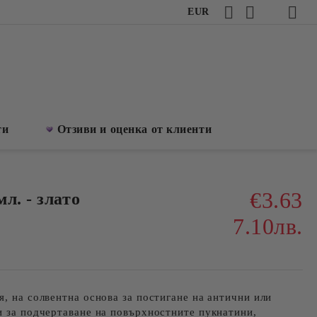
EUR
ти
Отзиви и оценка от клиенти
€3.63
л. - злато
7.10лв.
я, на солвентна основа за постигане на антични или
и за подчертаване на повърхностните пукнатини,