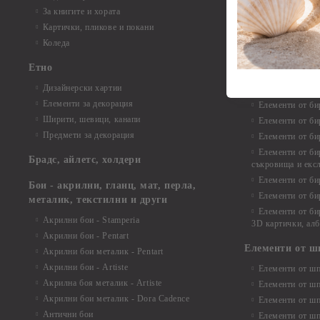
Елементи от би
За книгите и хората
Елементи от би
Картички, пликове и покани
Елементи от би
Коледа
Елементи от би
Етно
Елементи от би
Дизайнерски хартии
Елементи от би
Елементи за декорация
Елементи от би
Ширити, шевици, канапи
Елементи от би
Предмети за декорация
Елементи от би
Елементи от би
Брадс, айлетс, холдери
съкровища и екс
Елементи от би
Бои - акрилни, гланц, мат, перла,
Елементи от би
металик, текстилни и други
Елементи от би
Акрилни бои - Stamperia
3D картички, ал
Акрилни бои - Pentart
Елементи от ш
Акрилни бои металик - Pentart
Акрилни бои - Artiste
Елементи от шп
Акрилна боя металик - Artiste
Елементи от шп
Акрилни бои металик - Dora Cadence
Елементи от шп
Антични бои
Елементи от шп