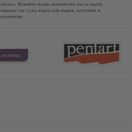
летата. Втрийте малко количество паста върху
лишъка със суха кърпа или кърпа, потопена в
 терпентин.