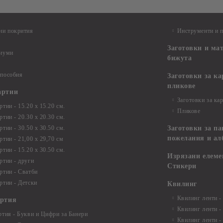
ни покрития
Инструменти и 
Заготовки и ма
диуми
бижута
 пособия
Заготовки за к
пликове
артии
Заготовки за ка
тии - 15.20 х 15.20 см.
Пликове
тии - 20.30 х 20.30 см.
тии - 30.50 х 30.50 см.
Заготовки за па
пожелания и ал
ртии - 21,00 х 29,70 см
тии - 15.20 x 30.50 см.
Изрязани елеме
ртии - други
Стикери
ртии - Сватби
ртии - Детски
Квилинг
Квилинг ленти -
артия
Квилинг ленти -
ртия - Букви и Цифри за Банери
Квилинг ленти -