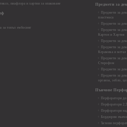
 тиксо, пиафлора и хартии за опаковане
Предмети за де
Предмети за дек
еф
пластмаса
Предмети за дек
а за топъл ембосинг
Предмети за дек
Картон и Хартия
Предмети за де
Предмети за дек
Керамика и метал
Предмети за дек
Стирофом
Предмети за дек
Предмети за дек
органза, зебло, ц
Пънчове Перфо
Перфоратори до 
Перфоратори 2,
Перфоратори над
Бордюрни пънчо
Ъглови перфора