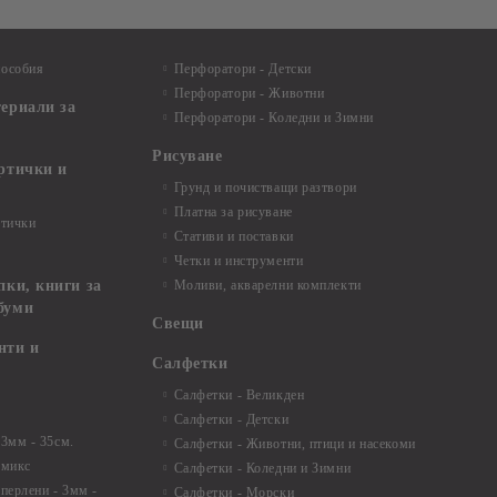
пособия
Перфоратори - Детски
Перфоратори - Животни
териали за
Перфоратори - Коледни и Зимни
Рисуване
артички и
Грунд и почистващи разтвори
Платна за рисуване
ртички
Стативи и поставки
Четки и инструменти
пки, книги за
Моливи, акварелни комплекти
буми
Свещи
нти и
Салфетки
Салфетки - Великден
Салфетки - Детски
 3мм - 35см.
Салфетки - Животни, птици и насекоми
 микс
Салфетки - Коледни и Зимни
 перлени - 3мм -
Салфетки - Морски