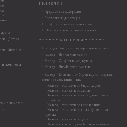
 см
ВЕЛИКДЕН
 см
 см
Предмети за декорация
уги
Елементи за декорация
адпис
Салфетки и хартии за декупаж
Шлак метали и фолио за позлата
 други
ели - Детски
* * * * * * К О Л Е Д А * * * * * *
Коледа - Заготовки за картички и пликове
ели - Зимни и
Коледа - Декупажни хартии
Коелда - Салфетки за декупаж
 и копчета
Коледа - Дизайнерски хартии
Коледа - Eлементи от бирен картон, хартия,
акрил, дърво, глина, гипс
Коледа - елементи от бирен картон
Коледа - елементи от хартия
Коледа - елементи от акрил, пластмаса,
стирофом
а и ръкохватки
Коледа - елементи от гипс и глина
ати
Коледа - елементи от филц, фоам, плат и
прежда
Коледа - елементи от дърво
Коледа - звънчета, камбанки и метални