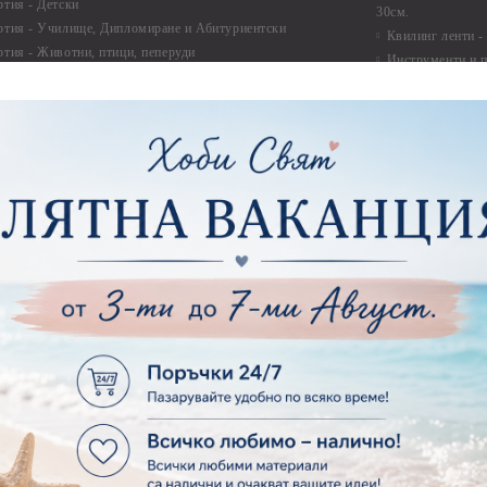
ртия - Детски
30см.
ртия - Училище, Дипломиране и Абитуриентски
Квилинг ленти -
ртия - Животни, птици, пеперуди
Инструменти и п
ртия - Любов, Сватба, Свети Валентин
квилинг
ртия - Дантели, бордюри, ъгли
Комплекти за д
ртия - Рамки
ртия - Цветя, листа и клони
Лепила и лепящ
ртия - За Жени
Лепила
ртия - За Мъже
Лепящи ленти
ртия - Морски
3D Повдигащи к
ртия - Къщи, Врати, Прозорци, Огради, Фенери
ленти
ртия - Пътешествия и Фото моменти
Магнити
тия - Такове, табелки, етикети
Велкро
ртия - Многопластови елементи
Силикон
ртия - Други
Фото ъгли
ртия - Готови композиции
Макраме
ртия - Микс елементи
ртия - Коледа и Зима
Макраме Основи 
Макраме Основи 
ирен картон
Макраме Основи 
рен картон - Декоративни рамки