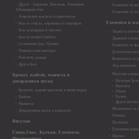
Други - Акрилни, Маслени, Темперни,
Елементи от шп
Тебеширени бои
Елементи от шп
Алкохолни мастила и оцветители
Елементи и ма
Бои за стъкло, керамика и стирофом
Бои за коприна и текстил
Акрил и пластм
Бои за свещи Cadence
Дървени елеме
Солвентни бои, Патина
Елементи от фи
Универсални контури
Естествени мат
Реагенти, ръжда
Комплекти за д
Други Бои
Лед лампички
Метални елеме
Брокат, пайети, мъниста и
Метални Ъгл
декоративен пясък
Магнити
Брокати, ледени кристали и мини перли
Обков
Халки
Пайети
Други металн
Мъниста
Механизми за 
Декоративен пясък и камъчета
Очички
Висулки
Пълнежи
Плюшени мини 
Глина,Гипс, Калъпи, Елементи,
Щипки
Инструменти