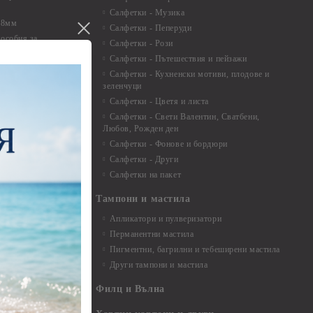
Салфетки - Музика
 8мм
Салфетки - Пеперуди
особия за
Салфетки - Рози
Салфетки - Пътешествия и пейзажи
екорация
Салфетки - Кухненски мотиви, плодове и
зеленчуци
и средства
Салфетки - Цветя и листа
Салфетки - Свети Валентин, Сватбени,
Любов, Рожден ден
Салфетки - Фонове и бордюри
вадратчета и
Салфетки - Други
Салфетки на пакет
Тампони и мастила
Апликатори и пулверизатори
Перманентни мастила
Пигментни, багрилни и тебеширени мастила
Други тампони и мастила
- до 6,00 см
- 7,00 - 15,00 см
Филц и Вълна
- над 15,00 см