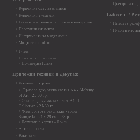
Цветарска тел,
Керамична смес за отливки
Ембосинг / Рел
Керамични елементи
Елементи от полимерна глина и полирезин
Папки за релеф
Пластични елементи
Пудри и мастил
Инструменти за моделиране
Молдове и шаблони
Глина
Самосъхнеща глина
Полимерна Глина
Приложни техники и Декупаж
Декупажна хартия
Оризова декупажна хартия А4 - Alchemy
of Art - 25-30 гр.
Оризова декупажна хартия А4 - Itd.
Collection - 25-30 гр.
Фина оризова декупажна хартия
Stamperia - 21 х 29.см. - 28гр.
Декупажна хартия - Други
Антични пасти
Вакс пасти