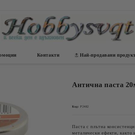
омоции
Контакти
Най-продавани продук
Антична паста 20м
Код:
P2482
Паста с плътна консистенци
металически ефекти, както 