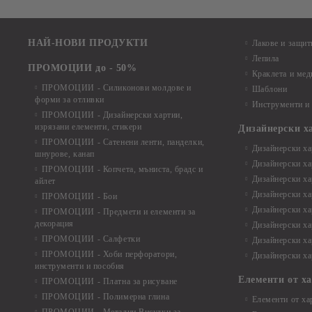
НАЙ-НОВИ ПРОДУКТИ
Лакове и защит
Лепила
ПРОМОЦИИ до - 50%
Краклета и ме
ПРОМОЦИИ - Силиконови молдове и
Шаблони
форми за отливки
Инструменти и
ПРОМОЦИИ - Дизайнерски хартии,
изрязани елементи, стикери
Дизайнерски х
ПРОМОЦИИ - Сатенени ленти, панделки,
Дизайнерски хар
шнурове, канап
Дизайнерски хар
ПРОМОЦИИ - Копчета, мъниста, брадс и
Дизайнерски хар
айлет
Дизайнерски ха
ПРОМОЦИИ - Бои
Дизайнерски хар
ПРОМОЦИИ - Предмети и елементи за
декорация
Дизайнерски ха
ПРОМОЦИИ - Салфетки
Дизайнерски ха
ПРОМОЦИИ - Хоби перфоратори,
Дизайнерски ха
инструменти и пособия
Елементи от х
ПРОМОЦИИ - Платна за рисуване
ПРОМОЦИИ - Полимерна глина
Елементи от ха