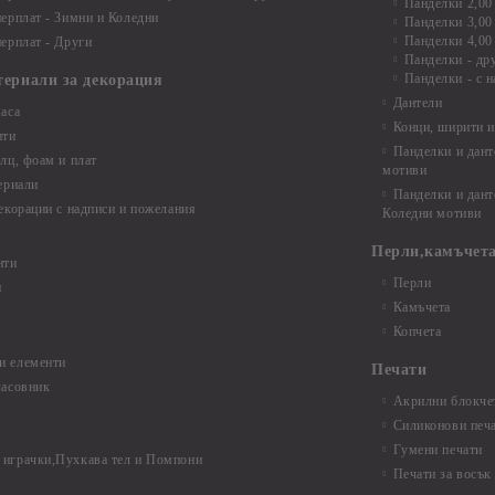
Панделки 2,00
ерплат - Зимни и Коледни
Панделки 3,00
Панделки 4,00
ерплат - Други
Панделки - др
Панделки - с н
териали за декорация
Дантели
аса
Конци, ширити и
нти
Панделки и дант
лц, фоам и плат
мотиви
ериали
Панделки и дант
екорации с надписи и пожелания
Коледни мотиви
Перли,камъчета
нти
Перли
и
Камъчета
Копчета
и елементи
Печати
часовник
Акрилни блокчет
Силиконови печ
Гумени печати
играчки,Пухкава тел и Помпони
Печати за восък