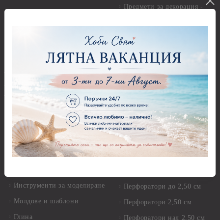
Предмети за декорация -
Пайети
Мукава, Картон и Хартия
Мъниста
Предмети за декорация -
МДФ
Декоративен пясък и
камъчета
Предмети за декорация -
Керамика и метал
Висулки
Предмети за декорация -
Глина,Гипс, Калъпи,
Стирофом
Елементи, Инструменти
Предмети за декорация -
Керамична смес за отливки
Стъкло
Керамични елементи
Предмети за декорация -
Елементи от полимерна
Плат, органза, зебло,
глина и полирезин
целофан
Пластични елементи
Пънчове Перфоратори
Инструменти за моделиране
Перфоратори до 2,50 см
Молдове и шаблони
Перфоратори 2,50 см
Глина
Перфоратори над 2,50 см