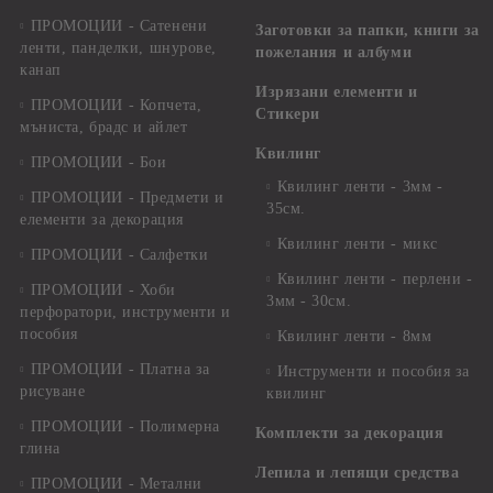
ПРОМОЦИИ - Сатенени
Заготовки за папки, книги за
ленти, панделки, шнурове,
пожелания и албуми
канап
Изрязани елементи и
ПРОМОЦИИ - Копчета,
Стикери
мъниста, брадс и айлет
Квилинг
ПРОМОЦИИ - Бои
Квилинг ленти - 3мм -
ПРОМОЦИИ - Предмети и
35см.
елементи за декорация
Квилинг ленти - микс
ПРОМОЦИИ - Салфетки
Квилинг ленти - перлени -
ПРОМОЦИИ - Хоби
3мм - 30см.
перфоратори, инструменти и
пособия
Квилинг ленти - 8мм
ПРОМОЦИИ - Платна за
Инструменти и пособия за
рисуване
квилинг
ПРОМОЦИИ - Полимерна
Комплекти за декорация
глина
Лепила и лепящи средства
ПРОМОЦИИ - Метални