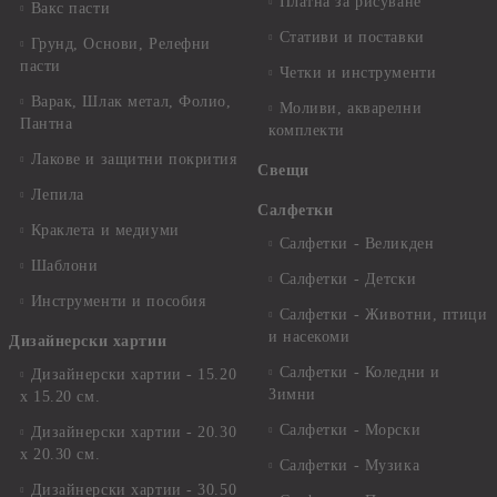
Платна за рисуване
Вакс пасти
Стативи и поставки
Грунд, Основи, Релефни
пасти
Четки и инструменти
Варак, Шлак метал, Фолио,
Моливи, акварелни
Пантна
комплекти
Лакове и защитни покрития
Свещи
Лепила
Салфетки
Краклета и медиуми
Салфетки - Великден
Шаблони
Салфетки - Детски
Инструменти и пособия
Салфетки - Животни, птици
и насекоми
Дизайнерски хартии
Салфетки - Коледни и
Дизайнерски хартии - 15.20
Зимни
х 15.20 см.
Салфетки - Морски
Дизайнерски хартии - 20.30
х 20.30 см.
Салфетки - Музика
Дизайнерски хартии - 30.50