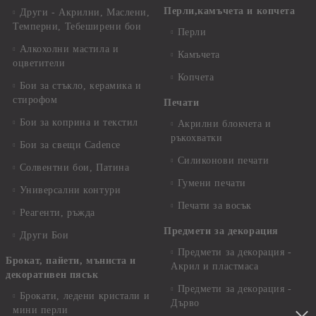
Перли,камъчета и копчета
Други - Акрилни, Маслени,
Темперни, Тебеширени бои
Перли
Алкохолни мастила и
Камъчета
оцветители
Копчета
Бои за стъкло, керамика и
стирофом
Печати
Бои за коприна и текстил
Акрилни блокчета и
ръкохватки
Бои за свещи Cadence
Силиконови печати
Солвентни бои, Патина
Гумени печати
Универсални контури
Печати за восък
Реагенти, ръжда
Предмети за декорация
Други Бои
Предмети за декорация -
Брокат, пайети, мъниста и
Акрил и пластмаса
декоративен пясък
Предмети за декорация -
Брокати, ледени кристали и
Дърво
мини перли