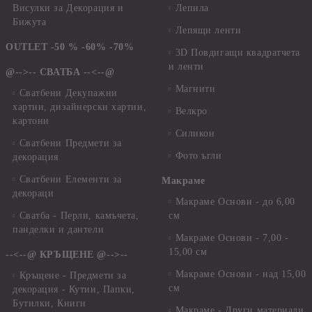
Висулки за Декорация и
Лепила
Бижута
Лепящи ленти
OUTLET -50 % -60% -70%
3D Повдигащи квадратчета
и ленти
@-->-- СВАТБА --<--@
Магнити
Сватбени Декупажни
хартии, дизайнерски хартии,
Велкро
картони
Силикон
Сватбени Предмети за
Фото ъгли
декорация
Сватбени Елементи за
Макраме
декораци
Макраме Основи - до 6,00
Сватба - Перли, камъчета,
см
панделки и дантели
Макраме Основи - 7,00 -
15,00 см
--<--@ КРЪЩЕНЕ @-->--
Макраме Основи - над 15,00
Кръщене - Предмети за
см
декорация - Кутии, Папки,
Бутилки, Книги
Макраме - Други материали