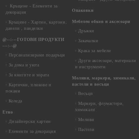
Кръщене - Елементи за
Опаковки
декорация
Мебелен обков и аксесоари
Кръщене - Хартии, картони,
данели , панделки
Дръжки
@--:---ГОТОВИ ПРОДУКТИ
Закачалки
---:--@
Крака за мебели
Персанализирани подаръци
Други аксесоари, материали
За дома и уюта
и инструменти
За книгите и хората
Моливи, маркери, химикали,
пастели и восъци
Картички, пликове и
покани
Восъци
Коледа
Маркери, флумастери,
химикали
Етно
Моливи
Дизайнерски хартии
Пастели
Елементи за декорация