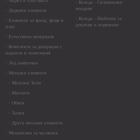
Акрил и пластмаса
Коледа - Силиконови
молдове
Дървени елементи
Коледа - Шаблони за
Елементи от филц, фоам и
декупаж и изрязване
плат
Естествени материали
Комплекти за декорации с
надписи и пожелания
Лед лампички
Метални елементи
Метални Ъгли
Магнити
Обков
Халки
Други метални елементи
Механизми за часовник