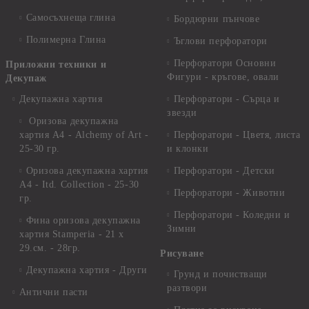
Самосъхнеща глина
Бордюрни пънчове
Полимерна Глина
Ъглови перфоратори
Перфоратори Основни
Приложни техники и
Фигури - кръгове, овали
Декупаж
Декупажна хартия
Перфоратори - Сърца и
звезди
Оризова декупажна
хартия А4 - Alchemy of Art -
Перфоратори - Цветя, листа
25-30 гр.
и клонки
Оризова декупажна хартия
Перфоратори - Детски
А4 - Itd. Collection - 25-30
Перфоратори - Животни
гр.
Перфоратори - Коледни и
Фина оризова декупажна
Зимни
хартия Stamperia - 21 х
29.см. - 28гр.
Рисуване
Декупажна хартия - Други
Грунд и почистващи
разтвори
Антични пасти