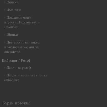
Очички
Пълнежи
Плюшени мини
играчки,Пухкава тел и
Помпони
Щипки
Цветарска тел, тиксо,
пиафлора и хартии за
опаковане
Ембосинг / Релеф
Папки за релеф
Пудри и мастила за топъл
ембосинг
Бързи връзки: