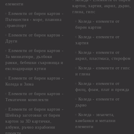
елементи
картон, хартия, акрил, дърво,
глина, гипс
Елементи от бирен картон -
Пътешестия - море, планина
Коледа - елементи от
,транспорт
бирен картон
Елементи от бирен картон -
Коледа - елементи от
Други
хартия
Елементи от бирен картон -
Коледа - елементи от
За миниатюри, дълбоки
акрил, пластмаса, стирофом
рамки, бебешки съкровища и
Коледа - елементи от гипс
екслоадиращи кутии
и глина
Елементи от бирен картон -
Коледа - елементи от
Коледа и Зима
филц, фоам, плат и прежда
Елементи от бирен картон -
Коледа - елементи от
Тематични комплекти
дърво
Елементи от бирен картон -
Коледа - звънчета,
Шейкър заготовки от бирен
камбанки и метални
картон за 3D картички,
елементи
албуми, ръчно израбоени
проекти