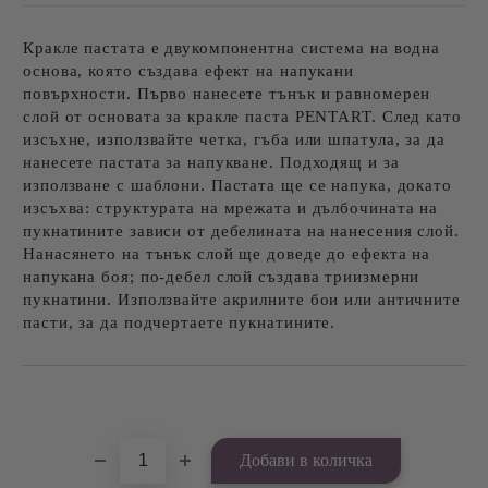
Кракле пастата е двукомпонентна система на водна
основа, която създава ефект на напукани
повърхности. Първо нанесете тънък и равномерен
слой от основата за кракле паста PENTART. След като
изсъхне, използвайте четка, гъба или шпатула, за да
нанесете пастата за напукване. Подходящ и за
използване с шаблони. Пастата ще се напука, докато
изсъхва: структурата на мрежата и дълбочината на
пукнатините зависи от дебелината на нанесения слой.
Нанасянето на тънък слой ще доведе до ефекта на
напукана боя; по-дебел слой създава триизмерни
пукнатини. Използвайте акрилните бои или античните
пасти, за да подчертаете пукнатините.
Добави в желани