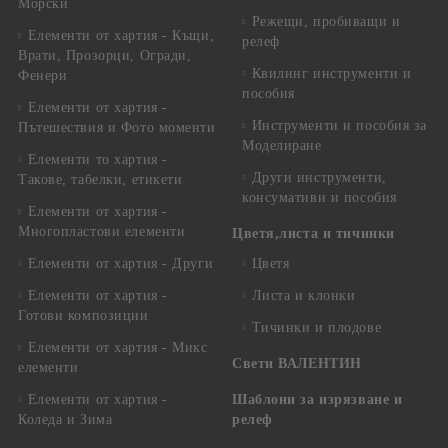
Морски
Режещи, пробиващи и
Елементи от хартия - Къщи,
релеф
Врати, Прозорци, Огради,
Квилинг инструменти и
Фенери
пособия
Елементи от хартия -
Инструменти и пособия за
Пътешествия и Фото моменти
Моделиране
Елементи то хартия -
Други инструменти,
Такове, табелки, етикети
консумативи и пособия
Елементи от хартия -
Многопластови елементи
Цветя,листа и тичинки
Елементи от хартия - Други
Цветя
Елементи от хартия -
Листа и клонки
Готови композиции
Тичинки и плодове
Елементи от хартия - Микс
Свети ВАЛЕНТИН
елементи
Елементи от хартия -
Шаблони за изрязване и
Коледа и Зима
релеф