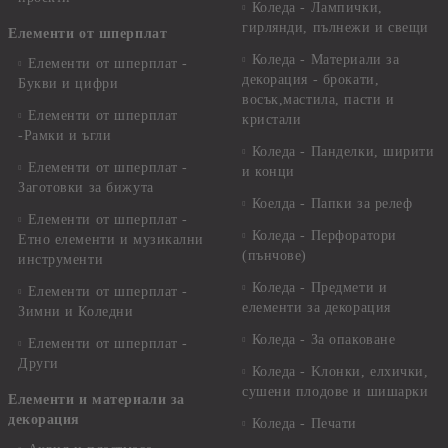
Коледа - Лампички,
гирлянди, пълнежи и свещи
Елементи от шперплат
Коледа - Материали за
Елементи от шперплат -
декорация - брокати,
Букви и цифри
восък,мастила, пасти и
Елементи от шперплат
кристали
-Рамки и ъгли
Коледа - Панделки, ширити
Елементи от шперплат -
и конци
Заготовки за бижута
Коелда - Папки за релеф
Елементи от шперплат -
Коледа - Перфоратори
Етно елементи и музикални
(пънчове)
инструменти
Коледа - Предмети и
Елементи от шперплат -
елементи за декорация
Зимни и Коледни
Коледа - За опаковане
Елементи от шперплат -
Други
Коледа - Kлонки, елхички,
сушени плодове и шишарки
Елементи и материали за
декорация
Коледа - Печати