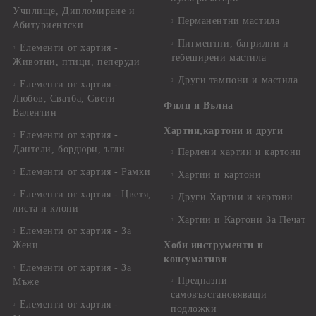
Училище, Дипломиране и
Перманентни мастила
Абитуриентски
Пигментни, багрилни и
Елементи от хартия -
тебеширени мастила
Животни, птици, пеперуди
Други тампони и мастила
Елементи от хартия -
Любов, Сватба, Свети
Филц и Вълна
Валентин
Хартии,картони и други
Елементи от хартия -
Дантели, бордюри, ъгли
Перлени хартии и картони
Елементи от хартия - Рамки
Хартии и картони
Елементи от хартия - Цветя,
Други Хартии и картони
листа и клони
Хартии и Картони За Печат
Елементи от хартия - За
Жени
Хоби инструменти и
консумативи
Елементи от хартия - За
Предпазни
Мъже
самовъзстановяващи
Елементи от хартия -
подложки