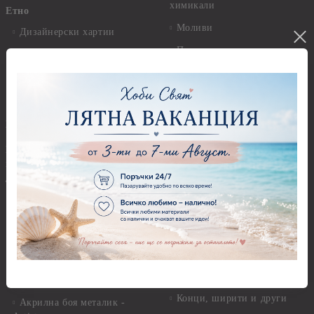
химикали
Етно
Моливи
Дизайнерски хартии
Пастели
Елементи за декорация
Панделки, дантели и други
Ширити, шевици, канапи
Панделки
Предмети за декорация
Панделки 0,60 см
Брадс, айлетс, холдери
Панделки 1,00 см
Бои - акрилни, гланц, мат,
перла, металик, текстилни и
Панделки 2,00 см
други
Панделки 3,00 см
Акрилни бои - Stamperia
Панделки 4,00 см
Акрилни бои - Pentart
Панделки - други
Акрилни бои металик -
Панделки - с надпис
Pentart
Дантели
Акрилни бои - Artiste
Конци, ширити и други
Акрилна боя металик -