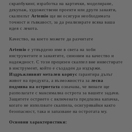
скрапбукинг, изработка на картички, моделиране,
декупаж, художествени проекти или други занаяти,
скалпелът
Artemio
ще ви осигури необходимата
точност и гъвкавост, за да реализирате всяка ваша
идея с лекота.
Качество, на което можете да разчитате
Artemio
е утвърдено име в света на хоби
инструметите и занаятите, синоним на качество и
надеждност. С този прецизен скалпел вие инвестирате
в инструмент, който е създаден да издържи.
Издръжливият метален корпус
гарантира дълъг
живот на продукта, а възможността за
лесна
подмяна на остриетата
означава, че винаги ще
разполагате с максимална острота за вашите задачи.
Защитете острието с включената предпазна капачка,
когато не използвате скалпела, осигурявайки както
безопасност, така и запазване на остротата му.
Основни характеристики: