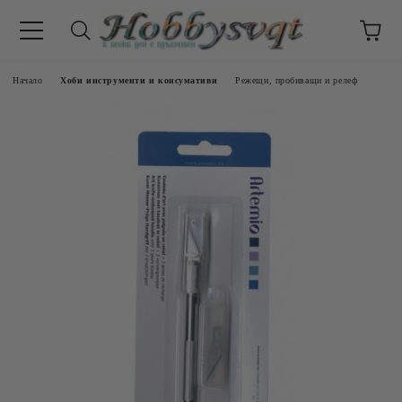
Начало
Хоби инструменти и консумативи
Режещи, пробиващи и релеф