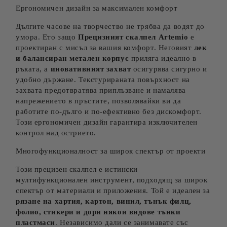
Ергономичен дизайн за максимален комфорт
Дългите часове на творчество не трябва да водят до
умора. Ето защо
Прецизният скалпел
Artemio
е
проектиран с мисъл за вашия комфорт. Неговият
лек
и балансиран метален корпус
приляга идеално в
ръката, а
иновативният захват
осигурява сигурно и
удобно държане. Текстурираната повърхност на
захвата предотвратява приплъзване и намалява
напрежението в пръстите, позволявайки ви да
работите по-дълго и по-ефективно без дискомфорт.
Този ергономичен дизайн гарантира изключителен
контрол над острието.
Многофункционалност за широк спектър от проекти
Този прецизен скалпел е истински
мултифункционален инструмент, подходящ за широк
спектър от материали и приложения. Той е идеален за
рязане на хартия, картон, винил, тънък филц,
фолио, стикери и дори някои видове тънки
пластмаси
. Независимо дали се занимавате със