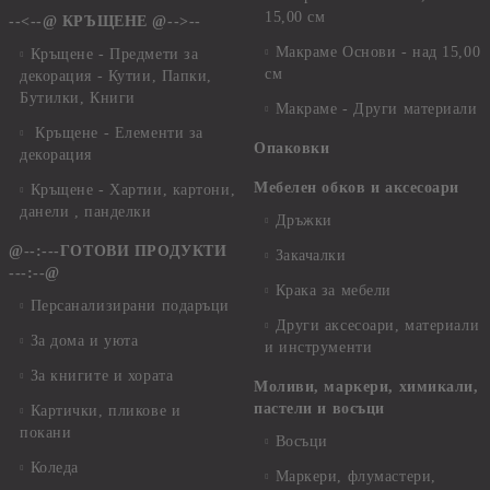
15,00 см
--<--@ КРЪЩЕНЕ @-->--
Макраме Основи - над 15,00
Кръщене - Предмети за
см
декорация - Кутии, Папки,
Бутилки, Книги
Макраме - Други материали
Кръщене - Елементи за
Опаковки
декорация
Мебелен обков и аксесоари
Кръщене - Хартии, картони,
данели , панделки
Дръжки
@--:---ГОТОВИ ПРОДУКТИ
Закачалки
---:--@
Крака за мебели
Персанализирани подаръци
Други аксесоари, материали
За дома и уюта
и инструменти
За книгите и хората
Моливи, маркери, химикали,
пастели и восъци
Картички, пликове и
покани
Восъци
Коледа
Маркери, флумастери,