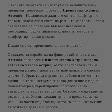
Открийте перфектния инструмент за вашите най-
прецизни творчески проекти с
Прецизния скалпел
Artemio
. Независимо дали сте опитен крафтър или
тепърва навлизате в света на ръчните изработки, този
скалпел ще се превърне във ваш незаменим
помощник, предлагайки ненадмината точност и
комфорт при всяко рязане.
Изключителна прецизност за всеки детайл
Създаден за изработка на фини детайли, скалпелът
Artemio
разполага с
изключително остро,лазерно
заточено ъглово острие
, което осигурява чисти и
прецизни разрези дори върху най-малките и сложни
форми. Забравете за неравните ръбове и неточните
линии – с този инструмент всяко движение е под ваш
пълен контрол, гарантирайки професионален
завършек на вашите творения. Острието е идеално за
рязане на шаблони, сложни криви и премахване на
излишни части от детайли, което го прави незаменим
за всякаква детайлна работа.