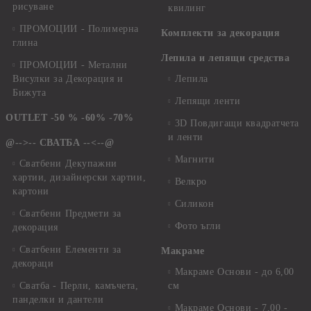
рисуване
квилинг
ПРОМОЦИИ - Полимерна
Комплекти за декорация
глина
Лепила и лепящи средства
ПРОМОЦИИ - Метални
Висулки за Декорация и
Лепила
Бижута
Лепящи ленти
OUTLET -50 % -60% -70%
3D Повдигащи квадратчета
и ленти
@-->-- СВАТБА --<--@
Магнити
Сватбени Декупажни
хартии, дизайнерски хартии,
Велкро
картони
Силикон
Сватбени Предмети за
Фото ъгли
декорация
Сватбени Елементи за
Макраме
декораци
Макраме Основи - до 6,00
Сватба - Перли, камъчета,
см
панделки и дантели
Макраме Основи - 7,00 -