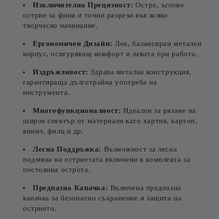
Изключителна Прецизност:
Остро, ъглово
острие за фини и точни разрези във всяко
творческо начинание.
Ергономичен Дизайн:
Лек, балансиран метален
корпус, осигуряващ комфорт и лекота при работа.
Издръжливост:
Здрава метална конструкция,
гарантираща дълготрайна употреба на
инструмента.
Многофункционалност:
Идеален за рязане на
широк спектър от материали като хартия, картон,
винил, филц и др.
Лесна Поддръжка:
Възможност за лесна
подмяна на остриетата включени в комплекта за
постоянна острота.
Предпазна Капачка:
Включена предпазна
капачка за безопасно съхранение и защита на
острието.