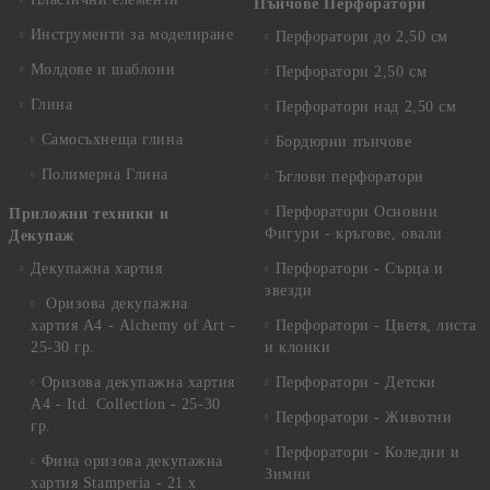
Пънчове Перфоратори
Инструменти за моделиране
Перфоратори до 2,50 см
Молдове и шаблони
Перфоратори 2,50 см
Глина
Перфоратори над 2,50 см
Самосъхнеща глина
Бордюрни пънчове
Полимерна Глина
Ъглови перфоратори
Перфоратори Основни
Приложни техники и
Фигури - кръгове, овали
Декупаж
Декупажна хартия
Перфоратори - Сърца и
звезди
Оризова декупажна
хартия А4 - Alchemy of Art -
Перфоратори - Цветя, листа
25-30 гр.
и клонки
Оризова декупажна хартия
Перфоратори - Детски
А4 - Itd. Collection - 25-30
Перфоратори - Животни
гр.
Перфоратори - Коледни и
Фина оризова декупажна
Зимни
хартия Stamperia - 21 х