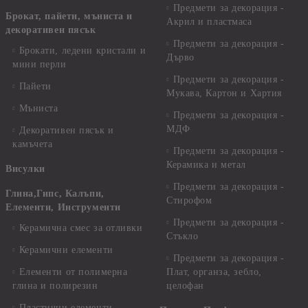
Предмети за декорация -
Брокат, пайети, мъниста и
Акрил и пластмаса
декоративен пясък
Предмети за декорация -
Брокати, ледени кристали и
Дърво
мини перли
Предмети за декорация -
Пайети
Мукава, Картон и Хартия
Мъниста
Предмети за декорация -
МДФ
Декоративен пясък и
камъчета
Предмети за декорация -
Керамика и метал
Висулки
Предмети за декорация -
Глина,Гипс, Калъпи,
Стирофом
Елементи, Инструменти
Предмети за декорация -
Керамична смес за отливки
Стъкло
Керамични елементи
Предмети за декорация -
Елементи от полимерна
Плат, органза, зебло,
глина и полирезин
целофан
Пластични елементи