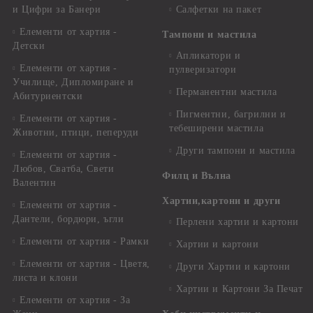
и Цифри за Банери
Салфетки на пакет
Елементи от хартия -
Тампони и мастила
Детски
Апликатори и
Елементи от хартия -
пулверизатори
Училище, Дипломиране и
Перманентни мастила
Абитуриентски
Пигментни, багрилни и
Елементи от хартия -
тебеширени мастила
Животни, птици, пеперуди
Други тампони и мастила
Елементи от хартия -
Любов, Сватба, Свети
Филц и Вълна
Валентин
Хартии,картони и други
Елементи от хартия -
Дантели, бордюри, ъгли
Перлени хартии и картони
Елементи от хартия - Рамки
Хартии и картони
Елементи от хартия - Цветя,
Други Хартии и картони
листа и клони
Хартии и Картони За Печат
Елементи от хартия - За