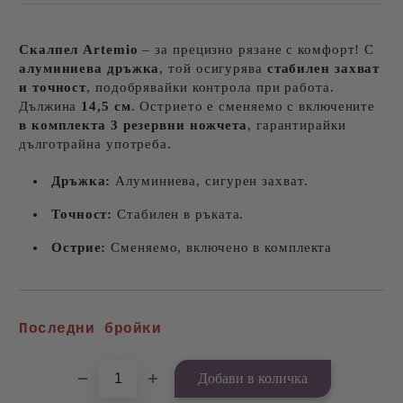
Скалпел
Artemio
– за прецизно рязане с комфорт! С
алуминиева дръжка
, той осигурява
стабилен захват
и точност
, подобрявайки контрола при работа.
Дължина
14,5 см
. Острието е сменяемо с включените
в комплекта 3 резервни ножчета
, гарантирайки
дълготрайна употреба.
Дръжка:
Алуминиева, сигурен захват.
Точност:
Стабилен в ръката.
Острие:
Сменяемо, включено в комплекта
Добави в желани
Последни бройки