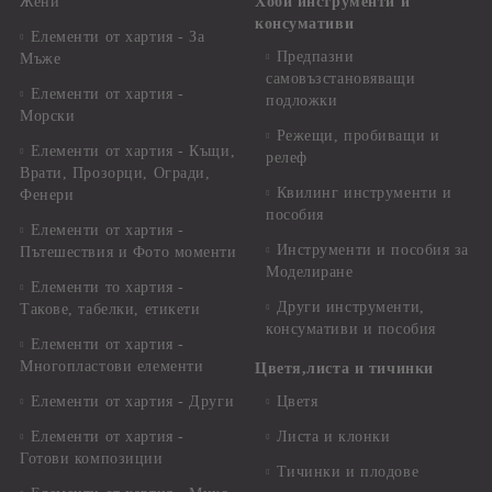
Жени
Хоби инструменти и
консумативи
Елементи от хартия - За
Предпазни
Мъже
самовъзстановяващи
Елементи от хартия -
подложки
Морски
Режещи, пробиващи и
Елементи от хартия - Къщи,
релеф
Врати, Прозорци, Огради,
Квилинг инструменти и
Фенери
пособия
Елементи от хартия -
Инструменти и пособия за
Пътешествия и Фото моменти
Моделиране
Елементи то хартия -
Други инструменти,
Такове, табелки, етикети
консумативи и пособия
Елементи от хартия -
Многопластови елементи
Цветя,листа и тичинки
Елементи от хартия - Други
Цветя
Елементи от хартия -
Листа и клонки
Готови композиции
Тичинки и плодове