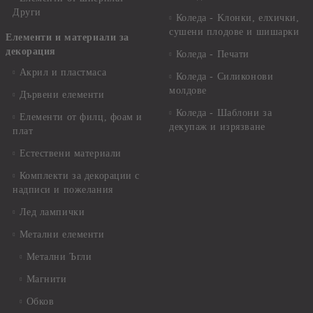
Други
Коледа - Kлонки, елхички,
сушени плодове и шишарки
Елементи и материали за
декорация
Коледа - Печати
Акрил и пластмаса
Коледа - Силиконови
молдове
Дървени елементи
Коледа - Шаблони за
Елементи от филц, фоам и
декупаж и изрязване
плат
Естествени материали
Комплекти за декорации с
надписи и пожелания
Лед лампички
Метални елементи
Метални Ъгли
Магнити
Обков