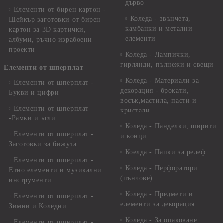
дърво
Елементи от бирен картон -
Коледа - звънчета,
Шейкър заготовки от бирен
камбанки и метални
картон за 3D картички,
елементи
албуми, ръчно израбоени
проекти
Коледа - Лампички,
гирлянди, пълнежи и свещи
Елементи от шперплат
Коледа - Материали за
Елементи от шперплат -
декорация - брокати,
Букви и цифри
восък,мастила, пасти и
Елементи от шперплат
кристали
-Рамки и ъгли
Коледа - Панделки, ширити
Елементи от шперплат -
и конци
Заготовки за бижута
Коелда - Папки за релеф
Елементи от шперплат -
Коледа - Перфоратори
Етно елементи и музикални
(пънчове)
инструменти
Коледа - Предмети и
Елементи от шперплат -
елементи за декорация
Зимни и Коледни
Коледа - За опаковане
Елементи от шперплат -