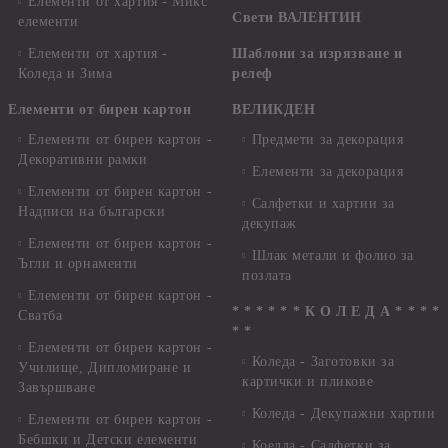
Елементи от хартия - Микс
Свети ВАЛЕНТИН
елементи
Елементи от хартия -
Шаблони за изрязване и
Коледа и Зима
релеф
Елементи от бирен картон
ВЕЛИКДЕН
Елементи от бирен картон -
Предмети за декорация
Декоративни рамки
Елементи за декорация
Елементи от бирен картон -
Салфетки и хартии за
Надписи на български
декупаж
Елементи от бирен картон -
Шлак метали и фолио за
Ъгли и орнаменти
позлата
Елементи от бирен картон -
* * * * * * К О Л Е Д А * * * *
Сватба
* *
Елементи от бирен картон -
Коледа - Заготовки за
Училище, Дипломиране и
картички и пликове
Завършване
Коледа - Декупажни хартии
Елементи от бирен картон -
Бебшки и Детски елементи
Коелда - Салфетки за