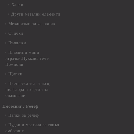
Халки
Други метални елементи
Механизми за часовник
Очички
Пълнежи
Плюшени мини
играчки,Пухкава тел и
Помпони
Щипки
Цветарска тел, тиксо,
пиафлора и хартии за
опаковане
Ембосинг / Релеф
Папки за релеф
Пудри и мастила за топъл
ембосинг