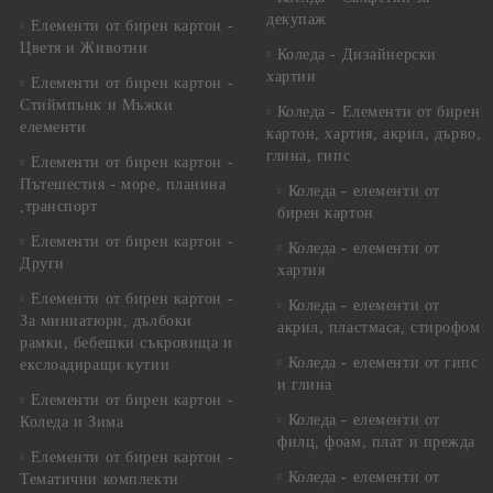
декупаж
Елементи от бирен картон -
Цветя и Животни
Коледа - Дизайнерски
хартии
Елементи от бирен картон -
Стиймпънк и Мъжки
Коледа - Eлементи от бирен
елементи
картон, хартия, акрил, дърво,
глина, гипс
Елементи от бирен картон -
Пътешестия - море, планина
Коледа - елементи от
,транспорт
бирен картон
Елементи от бирен картон -
Коледа - елементи от
Други
хартия
Елементи от бирен картон -
Коледа - елементи от
За миниатюри, дълбоки
акрил, пластмаса, стирофом
рамки, бебешки съкровища и
Коледа - елементи от гипс
екслоадиращи кутии
и глина
Елементи от бирен картон -
Коледа - елементи от
Коледа и Зима
филц, фоам, плат и прежда
Елементи от бирен картон -
Коледа - елементи от
Тематични комплекти