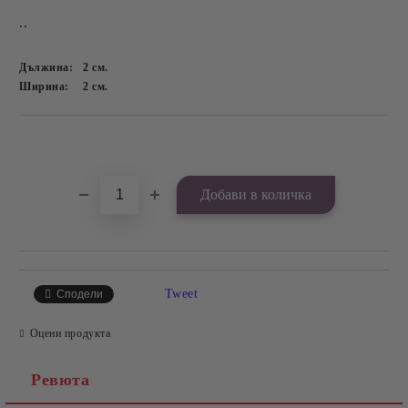
..
Дължина:
2
см.
Ширина:
2
см.
Добави в желани
Tweet
Сподели
Оцени продукта
Ревюта