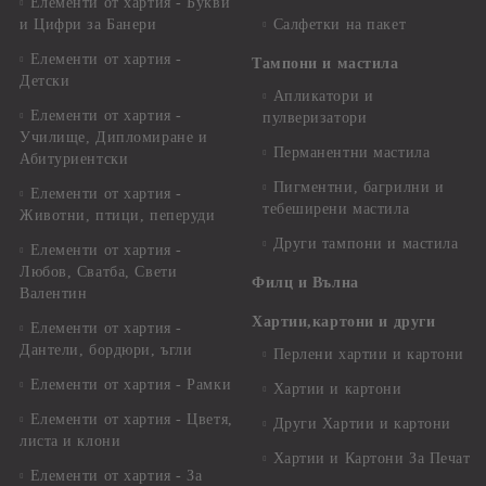
Елементи от хартия - Букви
и Цифри за Банери
Салфетки на пакет
Елементи от хартия -
Тампони и мастила
Детски
Апликатори и
Елементи от хартия -
пулверизатори
Училище, Дипломиране и
Перманентни мастила
Абитуриентски
Пигментни, багрилни и
Елементи от хартия -
тебеширени мастила
Животни, птици, пеперуди
Други тампони и мастила
Елементи от хартия -
Любов, Сватба, Свети
Филц и Вълна
Валентин
Хартии,картони и други
Елементи от хартия -
Дантели, бордюри, ъгли
Перлени хартии и картони
Елементи от хартия - Рамки
Хартии и картони
Елементи от хартия - Цветя,
Други Хартии и картони
листа и клони
Хартии и Картони За Печат
Елементи от хартия - За