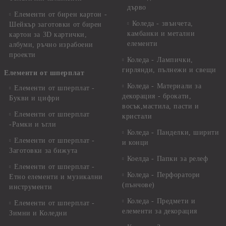
дърво
Елементи от бирен картон -
Коледа - звънчета,
Шейкър заготовки от бирен
камбанки и метални
картон за 3D картички,
елементи
албуми, ръчно израбоени
проекти
Коледа - Лампички,
гирлянди, пълнежи и свещи
Елементи от шперплат
Коледа - Материали за
Елементи от шперплат -
декорация - брокати,
Букви и цифри
восък,мастила, пасти и
Елементи от шперплат
кристали
-Рамки и ъгли
Коледа - Панделки, ширити
Елементи от шперплат -
и конци
Заготовки за бижута
Коелда - Папки за релеф
Елементи от шперплат -
Коледа - Перфоратори
Етно елементи и музикални
(пънчове)
инструменти
Коледа - Предмети и
Елементи от шперплат -
елементи за декорация
Зимни и Коледни