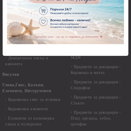
Предмети за декорация -
Брокат, пайети, мъниста и
Акрил и пластмаса
декоративен пясък
Предмети за декорация -
Брокати, ледени кристали и
Дърво
мини перли
Предмети за декорация -
Пайети
Мукава, Картон и Хартия
Мъниста
Предмети за декорация -
МДФ
Декоративен пясък и
камъчета
Предмети за декорация -
Керамика и метал
Висулки
Предмети за декорация -
Глина,Гипс, Калъпи,
Стирофом
Елементи, Инструменти
Предмети за декорация -
Керамична смес за отливки
Стъкло
Керамични елементи
Предмети за декорация -
Елементи от полимерна
Плат, органза, зебло,
глина и полирезин
целофан