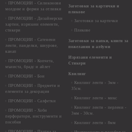
ПРОМОЦИИ - Силиконови
Заготовки за картички и
молдове и форми за отливки
пликове
ПРОМОЦИИ - Дизайнерски
Заготовки за картички
хартии, изрязани елементи,
стикери
Пликове
ПРОМОЦИИ - Сатенени
Заготовки за папки, книги за
ленти, панделки, шнурове,
пожелания и албуми
канап
Изрязани елементи и
ПРОМОЦИИ - Копчета,
Стикери
мъниста, брадс и айлет
Квилинг
ПРОМОЦИИ - Бои
Квилинг ленти - 3мм -
ПРОМОЦИИ - Предмети и
35см.
елементи за декорация
Квилинг ленти - микс
ПРОМОЦИИ - Салфетки
Квилинг ленти - перлени -
ПРОМОЦИИ - Хоби
3мм - 30см.
перфоратори, инструменти и
пособия
Квилинг ленти - 8мм
ПРОМОЦИИ - Платна за