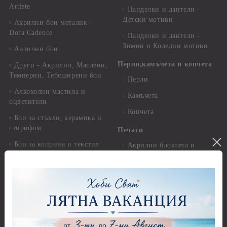
Artiste
Панделки и дантели -
Детски мотиви
Акрилни бои металик -
Dora Cadence
Панделки и дантели -
Зимни и Коледни мотиви
Антични бои
Перли,камъчета и копчета
Други - Акрилни, Маслени,
Темперни, Тебеширени бои
Перли
Алкохолни мастила и
Камъчета
оцветители
Копчета
Бои за стъкло, керамика и
стирофом
Печати
Бои за коприна и текстил
Акрилни блокчета и
ръкохватки
Бои за свещи Cadence
Силиконови печати
Солвентни бои, Патина
Гумени печати
Универсални контури
Печати за восък
Реагенти, ръжда
Предмети за декорация
Други Бои