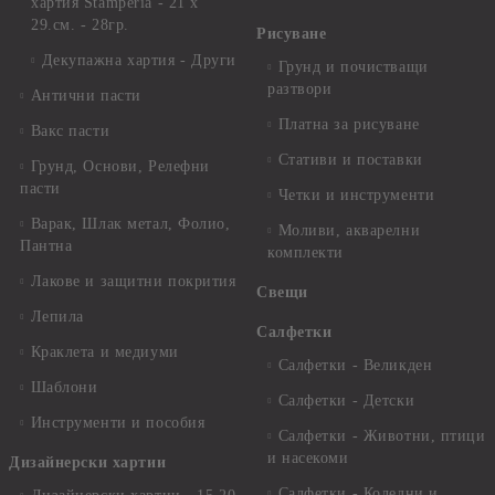
хартия Stamperia - 21 х
29.см. - 28гр.
Рисуване
Декупажна хартия - Други
Грунд и почистващи
разтвори
Антични пасти
Платна за рисуване
Вакс пасти
Стативи и поставки
Грунд, Основи, Релефни
пасти
Четки и инструменти
Варак, Шлак метал, Фолио,
Моливи, акварелни
Пантна
комплекти
Лакове и защитни покрития
Свещи
Лепила
Салфетки
Краклета и медиуми
Салфетки - Великден
Шаблони
Салфетки - Детски
Инструменти и пособия
Салфетки - Животни, птици
и насекоми
Дизайнерски хартии
Салфетки - Коледни и