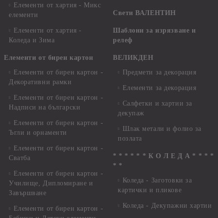
Елементи от хартия - Микс
Свети ВАЛЕНТИН
елементи
Елементи от хартия -
Шаблони за изрязване и
Коледа и Зима
релеф
Елементи от бирен картон
ВЕЛИКДЕН
Елементи от бирен картон -
Предмети за декорация
Декоративни рамки
Елементи за декорация
Елементи от бирен картон -
Салфетки и хартии за
Надписи на български
декупаж
Елементи от бирен картон -
Шлак метали и фолио за
Ъгли и орнаменти
позлата
Елементи от бирен картон -
* * * * * * К О Л Е Д А * * * *
Сватба
* *
Елементи от бирен картон -
Коледа - Заготовки за
Училище, Дипломиране и
картички и пликове
Завършване
Коледа - Декупажни хартии
Елементи от бирен картон -