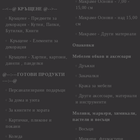
Макраме Основи - 7,00 -
15,00 см
--<--@ КРЪЩЕНЕ @-->--
Макраме Основи - над 15,00
Кръщене - Предмети за
см
декорация - Кутии, Папки,
Бутилки, Книги
Макраме - Други материали
Кръщене - Елементи за
Опаковки
декорация
Мебелен обков и аксесоари
Кръщене - Хартии, картони,
данели , панделки
Дръжки
@--:---ГОТОВИ ПРОДУКТИ
Закачалки
---:--@
Крака за мебели
Персанализирани подаръци
Други аксесоари, материали
За дома и уюта
и инструменти
За книгите и хората
Моливи, маркери, химикали,
пастели и восъци
Картички, пликове и
покани
Восъци
Коледа
Маркери, флумастери,