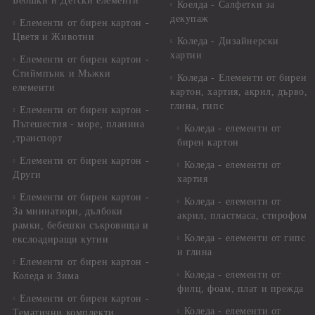
Бебшки и Детски елементи
Коелда - Салфетки за
декупаж
Елементи от бирен картон -
Цветя и Животни
Коледа - Дизайнерски
хартии
Елементи от бирен картон -
Стиймпънк и Мъжки
Коледа - Eлементи от бирен
елементи
картон, хартия, акрил, дърво,
глина, гипс
Елементи от бирен картон -
Пътешестия - море, планина
Коледа - елементи от
,транспорт
бирен картон
Елементи от бирен картон -
Коледа - елементи от
Други
хартия
Елементи от бирен картон -
Коледа - елементи от
За миниатюри, дълбоки
акрил, пластмаса, стирофом
рамки, бебешки съкровища и
Коледа - елементи от гипс
екслоадиращи кутии
и глина
Елементи от бирен картон -
Коледа - елементи от
Коледа и Зима
филц, фоам, плат и прежда
Елементи от бирен картон -
Коледа - елементи от
Тематични комплекти