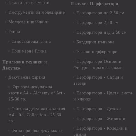
Пластични елементи
Пънчове Перфоратори
Инструменти за моделиране
Перфоратори до 2,50 см
Молдове и шаблони
Перфоратори 2,50 см
Глина
Перфоратори над 2,50 см
Самосъхнеща глина
Бордюрни пънчове
Полимерна Глина
Ъглови перфоратори
Перфоратори Основни
Приложни техники и
Фигури - кръгове, овали
Декупаж
Декупажна хартия
Перфоратори - Сърца и
звезди
Оризова декупажна
хартия А4 - Alchemy of Art -
Перфоратори - Цветя, листа
25-30 гр.
и клонки
Оризова декупажна хартия
Перфоратори - Детски
А4 - Itd. Collection - 25-30
Перфоратори - Животни
гр.
Перфоратори - Коледни и
Фина оризова декупажна
Зимни