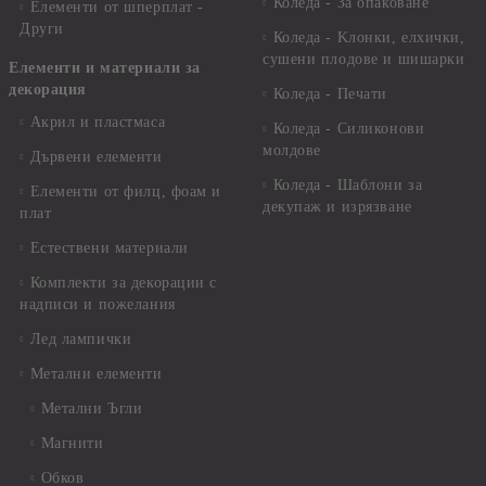
Коледа - За опаковане
Елементи от шперплат -
Други
Коледа - Kлонки, елхички,
сушени плодове и шишарки
Елементи и материали за
декорация
Коледа - Печати
Акрил и пластмаса
Коледа - Силиконови
молдове
Дървени елементи
Коледа - Шаблони за
Елементи от филц, фоам и
декупаж и изрязване
плат
Естествени материали
Комплекти за декорации с
надписи и пожелания
Лед лампички
Метални елементи
Метални Ъгли
Магнити
Обков