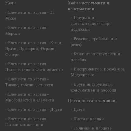
Жени
Хоби инструменти и
консумативи
Елементи от хартия - За
Предпазни
Мъже
самовъзстановяващи
Елементи от хартия -
подложки
Морски
Режещи, пробиващи и
Елементи от хартия - Къщи,
релеф
Врати, Прозорци, Огради,
Квилинг инструменти и
Фенери
пособия
Елементи от хартия -
Инструменти и пособия за
Пътешествия и Фото моменти
Моделиране
Елементи то хартия -
Други инструменти,
Такове, табелки, етикети
консумативи и пособия
Елементи от хартия -
Многопластови елементи
Цветя,листа и тичинки
Елементи от хартия - Други
Цветя
Елементи от хартия -
Листа и клонки
Готови композиции
Тичинки и плодове