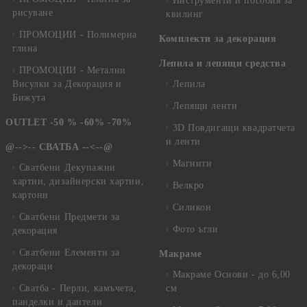
Инструменти и пособия за
рисуване
квилинг
ПРОМОЦИИ - Полимерна
Комплекти за декорация
глина
Лепила и лепящи средства
ПРОМОЦИИ - Метални
Висулки за Декорация и
Лепила
Бижута
Лепящи ленти
OUTLET -50 % -60% -70%
3D Повдигащи квадратчета
и ленти
@-->-- СВАТБА --<--@
Магнити
Сватбени Декупажни
хартии, дизайнерски хартии,
Велкро
картони
Силикон
Сватбени Предмети за
Фото ъгли
декорация
Сватбени Елементи за
Макраме
декораци
Макраме Основи - до 6,00
Сватба - Перли, камъчета,
см
панделки и дантели