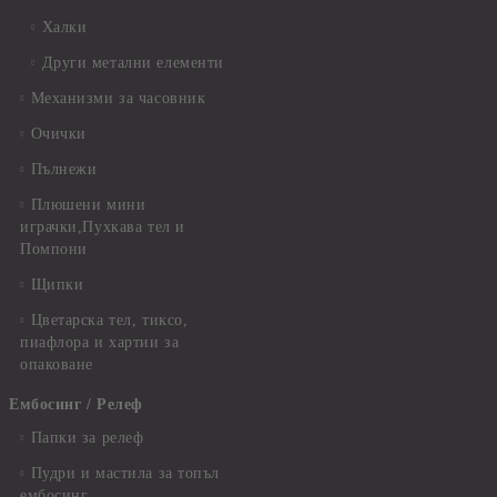
Халки
Други метални елементи
Механизми за часовник
Очички
Пълнежи
Плюшени мини
играчки,Пухкава тел и
Помпони
Щипки
Цветарска тел, тиксо,
пиафлора и хартии за
опаковане
Ембосинг / Релеф
Папки за релеф
Пудри и мастила за топъл
ембосинг