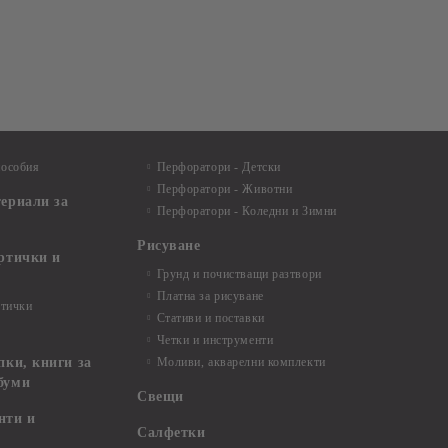
пособия
Перфоратори - Детски
Перфоратори - Животни
териали за
Перфоратори - Коледни и Зимни
Рисуване
артички и
Грунд и почистващи разтвори
Платна за рисуване
ртички
Стативи и поставки
Четки и инструменти
пки, книги за
Моливи, акварелни комплекти
буми
Свещи
нти и
Салфетки