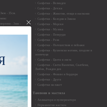
Салфетки - Великден
Салфетки - Детски
 3мм - 35см.
Салфетки - Животни, птици и насекоми
 микс
Салфетки - Коледни и Зимни
 перлени - 3мм -
Салфетки - Морски
Салфетки - Музика
 8мм
Салфетки - Пеперуди
особия за
Салфетки - Рози
Салфетки - Пътешествия и пейзажи
екорация
Салфетки - Кухненски мотиви, плодове и
зеленчуци
и средства
Салфетки - Цветя и листа
Салфетки - Свети Валентин, Сватбени,
Любов, Рожден ден
Салфетки - Фонове и бордюри
вадратчета и
Салфетки - Други
Салфетки на пакет
Тампони и мастила
Апликатори и пулверизатори
Перманентни мастила