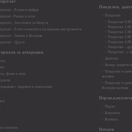
перплат
Панделки, дант
ерплат - Букви и цифри
Панделки
ерплат -Рамки и ъгли
Панделки 0,60
ерплат - Заготовки за бижута
Панделки 1,00
ерплат - Етно елементи и музикални инструменти
Панделки 2,00
ерплат - Зимни и Коледни
Панделки 3,00
Панделки 4,00
ерплат - Други
Панделки - др
Панделки - с н
териали за декорация
Дантели
аса
Конци, ширити и
нти
Панделки и дант
лц, фоам и плат
мотиви
ериали
Панделки и дант
екорации с надписи и пожелания
Коледни мотиви
Перли,камъчета
нти
Перли
и
Камъчета
Копчета
и елементи
Печати