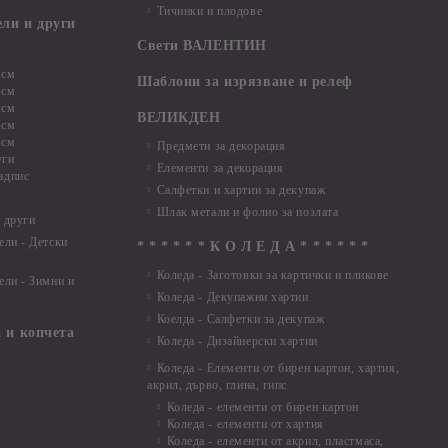
Тичинки и плодове
ели и други
Свети ВАЛЕНТИН
 см
Шаблони за изрязване и релеф
 см
 см
ВЕЛИКДЕН
 см
 см
Предмети за декорация
уги
Елементи за декорация
адпис
Салфетки и хартии за декупаж
Шлак метали и фолио за позлата
 други
ели - Детски
* * * * * * К О Л Е Д А * * * * * *
Коледа - Заготовки за картички и пликове
ели - Зимни и
Коледа - Декупажни хартии
Коелда - Салфетки за декупаж
 и копчета
Коледа - Дизайнерски хартии
Коледа - Eлементи от бирен картон, хартия,
акрил, дърво, глина, гипс
Коледа - елементи от бирен картон
Коледа - елементи от хартия
Коледа - елементи от акрил, пластмаса,