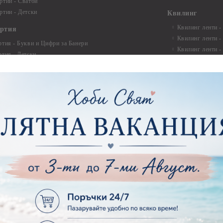
ртии - Сватби
ртии - Детски
Квилинг
Квилинг ленти -
артия
Квилинг ленти -
ртия - Букви и Цифри за Банери
Квилинг ленти -
ртия - Детски
30см.
ртия - Училище, Дипломиране и Абитуриентски
Квилинг ленти -
ртия - Животни, птици, пеперуди
Инструменти и п
ртия - Любов, Сватба, Свети Валентин
квилинг
ртия - Дантели, бордюри, ъгли
Комплекти за д
ртия - Рамки
ртия - Цветя, листа и клони
Лепила и лепящ
ртия - За Жени
Лепила
ртия - За Мъже
Лепящи ленти
ртия - Морски
3D Повдигащи к
ртия - Къщи, Врати, Прозорци, Огради, Фенери
ленти
ртия - Пътешествия и Фото моменти
Магнити
тия - Такове, табелки, етикети
Велкро
ртия - Многопластови елементи
Силикон
ртия - Други
Фото ъгли
ртия - Готови композиции