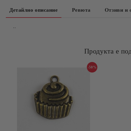
Детайлно описание
Ревюта
Отзиви и 
..
Продукта е по
-50%