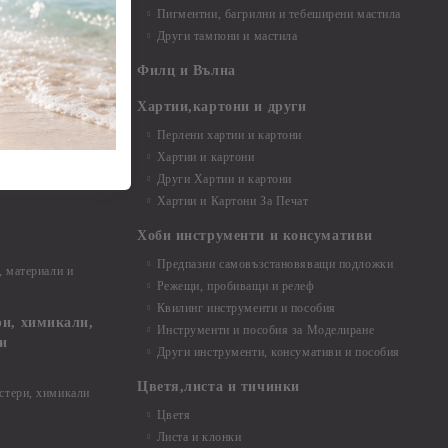
Пигментни, багрилни и тебеширени мастила
Други тампони и мастила
- до 6,00 см
- 7,00 - 15,00 см
Филц и Вълна
- над 15,00 см
и материали
Хартии,картони и други
Перлени хартии и картони
Хартии и картони
и аксесоари
Други Хартии и картони
Хартии и Картони За Печат
Хоби инструменти и консумативи
Предпазни самовъзстановяващи подложки
, материали и
Режещи, пробиващи и релеф
Квилинг инструменти и пособия
и, химикали,
Инструменти и пособия за Моделиране
ци
Други инструменти, консумативи и пособия
Цветя,листа и тичинки
стери, химикали
Цветя
Листа и клонки