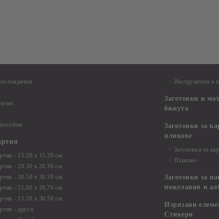
ни покрития
Инструменти и 
Заготовки и ма
диуми
бижута
 пособия
Заготовки за к
пликове
артии
Заготовки за ка
тии - 15.20 х 15.20 см.
Пликове
тии - 20.30 х 20.30 см.
тии - 30.50 х 30.50 см.
Заготовки за па
пожелания и ал
ртии - 21,00 х 29,70 см
тии - 15.20 x 30.50 см.
Изрязани елеме
ртии - други
Стикери