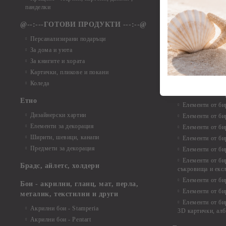
Елементи от ха
панделки
Елементи от ха
@--:---ГОТОВИ ПРОДУКТИ ---:--@
Елементи от б
Персанализирани подаръци
Елементи от би
За дома и уюта
Елементи от би
За книгите и хората
Елементи от би
Картички, пликове и покани
Елементи от би
Коледа
Елементи от би
Етно
Елементи от би
Дизайнерски хартии
Елементи от би
Елементи за декорация
Елементи от би
Ширити, шевици, канапи
Елементи от би
Предмети за декорация
Елементи от би
Елементи от би
Брадс, айлетс, холдери
съкровища и екс
Елементи от би
Бои - акрилни, гланц, мат, перла,
Елементи от би
металик, текстилни и други
Елементи от би
Акрилни бои - Stamperia
3D картички, ал
Акрилни бои - Pentart