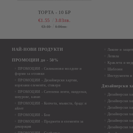
ТОРТА - 10 БР
€1.55
3.03лв.
€3.10
6.06лв.
НАЙ-НОВИ ПРОДУКТИ
Лакове и защит
Лепила
ПРОМОЦИИ до - 50%
Краклета и ме
ПРОМОЦИИ - Силиконови молдове и
Шаблони
форми за отливки
Инструменти и
ПРОМОЦИИ - Дизайнерски хартии,
изрязани елементи, стикери
Дизайнерски х
ПРОМОЦИИ - Сатенени ленти, панделки,
Дизайнерски хар
шнурове, канап
Дизайнерски хар
ПРОМОЦИИ - Копчета, мъниста, брадс и
Дизайнерски хар
айлет
Дизайнерски ха
ПРОМОЦИИ - Бои
Дизайнерски хар
ПРОМОЦИИ - Предмети и елементи за
декорация
Дизайнерски ха