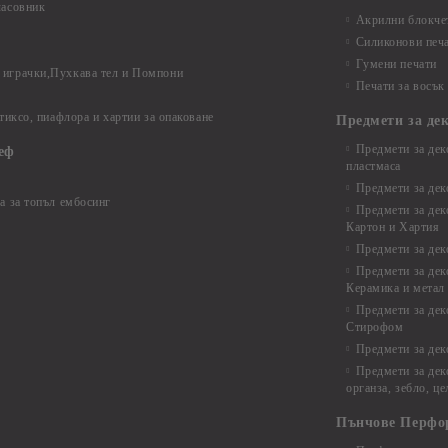
часовник
Акрилни блокчет
Силиконови печ
Гумени печати
играчки,Пухкава тел и Помпони
Печати за восък
 тиксо, пиафлора и хартии за опаковане
Предмети за де
Предмети за дек
еф
пластмаса
Предмети за дек
а за топъл ембосинг
Предмети за дек
Картон и Хартия
Предмети за де
Предмети за дек
Керамика и метал
Предмети за дек
Стирофом
Предмети за дек
Предмети за дек
органза, зебло, ц
Пънчове Перфо