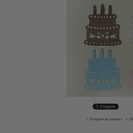
Сподели
Изпрати на приятел
О