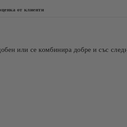
оценка от клиенти
добен или се комбинира добре и със следн