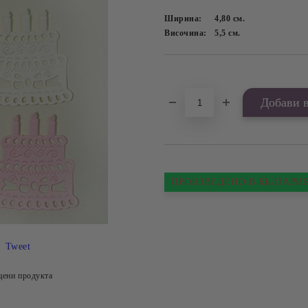
Ширина:
4,80
см.
Височина:
5,5
см.
Добави в желани
ПРОИЗВЕДЕНО В БЪЛГАРИ
Tweet
цени продукта