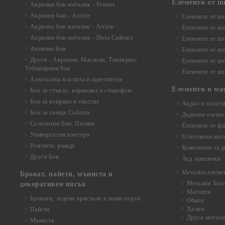
Елементи от ш
Акрилни бои металик - Pentart
Акрилни бои - Artiste
Елементи от шп
Акрилна боя металик - Artiste
Елементи от шп
Акрилни бои металик - Dora Cadence
Елементи от шп
Антични бои
Елементи от шп
Други - Акрилни, Маслени, Темперни,
Елементи от шп
Тебеширени бои
Елементи от шп
Алкохолни мастила и оцветители
Елементи и ма
Бои за стъкло, керамика и стирофом
Бои за коприна и текстил
Акрил и пластм
Бои за свещи Cadence
Дървени елеме
Солвентни бои, Патина
Елементи от фи
Универсални контури
Естествени мат
Реагенти, ръжда
Комплекти за д
Други Бои
Лед лампички
Метални елеме
Брокат, пайети, мъниста и
Метални Ъгл
декоративен пясък
Магнити
Брокати, ледени кристали и мини перли
Обков
Халки
Пайети
Други металн
Мъниста