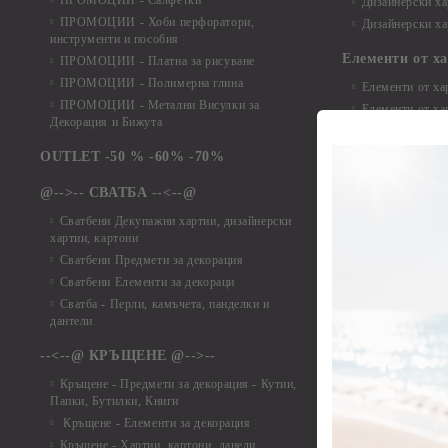
ПРОМОЦИИ - Салфетки
Дизайнерски ха
ПРОМОЦИИ - Хоби перфоратори,
Дизайнерски ха
инструменти и пособия
Елементи от х
ПРОМОЦИИ - Платна за рисуване
ПРОМОЦИИ - Полимерна глина
Елементи от ха
ПРОМОЦИИ - Метални Висулки за
Елементи от ха
Декорация и Бижута
Елементи от ха
Елементи от ха
OUTLET -50 % -60% -70%
Елементи от ха
@-->-- СВАТБА --<--@
Елементи от ха
Елементи от ха
Сватбени Декупажни хартии, дизайнерски
хартии, картони
Елементи от ха
Сватбени Предмети за декорация
Елементи от ха
Сватбени Елементи за декораци
Елементи от ха
Сватба - Перли, камъчета, панделки и
Елементи от ха
дантели
Елементи от ха
Елементи от ха
--<--@ КРЪЩЕНЕ @-->--
Елементи то хар
Кръщене - Предмети за декорация - Кутии,
Елементи от ха
Папки, Бутилки, Книги
Елементи от ха
Кръщене - Елементи за декорация
Елементи от ха
Кръщене - Хартии, картони, данели ,