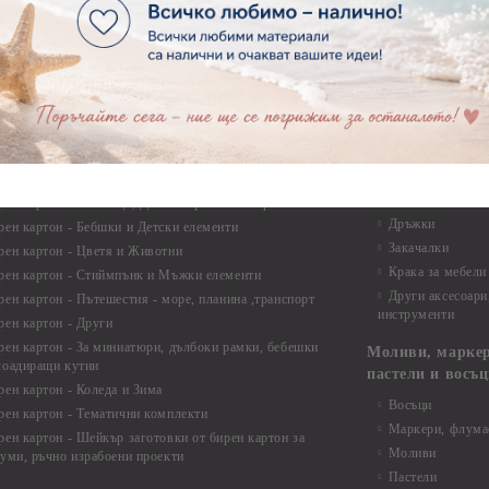
Макраме
ртия - Микс елементи
ртия - Коледа и Зима
Макраме Основи 
Макраме Основи 
ирен картон
Макраме Основи 
рен картон - Декоративни рамки
Макраме - Друг
рен картон - Надписи на български
Опаковки
рен картон - Ъгли и орнаменти
рен картон - Сватба
Мебелен обков 
рен картон - Училище, Дипломиране и Завършване
Дръжки
рен картон - Бебшки и Детски елементи
Закачалки
рен картон - Цветя и Животни
Крака за мебели
рен картон - Стиймпънк и Мъжки елементи
Други аксесоари
рен картон - Пътешестия - море, планина ,транспорт
инструменти
рен картон - Други
рен картон - За миниатюри, дълбоки рамки, бебешки
Моливи, маркер
лоадиращи кутии
пастели и восъ
рен картон - Коледа и Зима
Восъци
рен картон - Тематични комплекти
Маркери, флума
рен картон - Шейкър заготовки от бирен картон за
Моливи
буми, ръчно израбоени проекти
Пастели