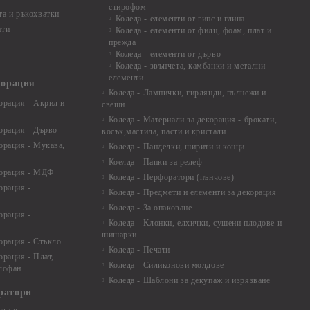
стирофом
а и ръкохватки
Коледа - елементи от гипс и глина
ати
Коледа - елементи от филц, фоам, плат и
прежда
Коледа - елементи от дърво
Коледа - звънчета, камбанки и метални
елементи
корация
Коледа - Лампички, гирлянди, пълнежи и
орация - Акрил и
свещи
Коледа - Материали за декорация - брокати,
орация - Дърво
восък,мастила, пасти и кристали
орация - Мукава,
Коледа - Панделки, ширити и конци
Коелда - Папки за релеф
корация - МДФ
Коледа - Перфоратори (пънчове)
орация -
Коледа - Предмети и елементи за декорация
Коледа - За опаковане
орация -
Коледа - Kлонки, елхички, сушени плодове и
шишарки
орация - Стъкло
Коледа - Печати
орация - Плат,
Коледа - Силиконови молдове
елофан
Коледа - Шаблони за декупаж и изрязване
ратори