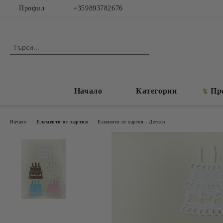
Профил
+359893782676
Начало
Категории
Пр
Начало
Елементи от хартия
Елементи от хартия - Детски