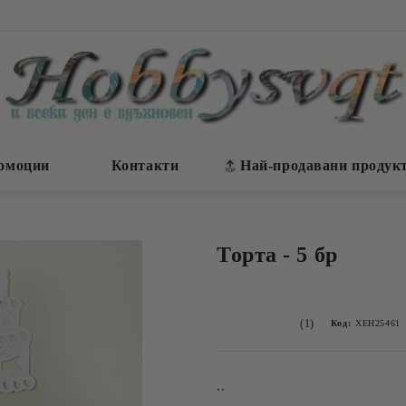
омоции
Контакти
Най-продавани продук
Торта - 5 бр
(1)
Код:
ХЕН25461
..