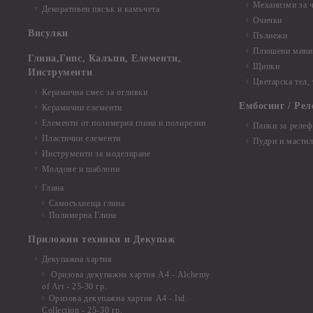
Механизми за 
Декоративен пясък и камъчета
Очички
Висулки
Пълнежи
Плюшени мини 
Глина,Гипс, Калъпи, Елементи,
Щипки
Инструменти
Цветарска тел,
Керамична смес за отливки
Ембосинг / Рел
Керамични елементи
Елементи от полимерна глина и полирезин
Папки за релеф
Пластични елементи
Пудри и мастил
Инструменти за моделиране
Молдове и шаблони
Глина
Самосъхнеща глина
Полимерна Глина
Приложни техники и Декупаж
Декупажна хартия
Оризова декупажна хартия А4 - Alchemy
of Art - 25-30 гр.
Оризова декупажна хартия А4 - Itd.
Collection - 25-30 гр.