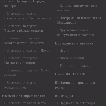
Врати, Прозорци, Огради,
Квилинг инструменти и
Фенери
пособия
Елементи от хартия -
Инструменти и пособия за
Пътешествия и Фото моменти
Моделиране
Елементи то хартия -
Други инструменти,
Такове, табелки, етикети
консумативи и пособия
Елементи от хартия -
Многопластови елементи
Цветя,листа и тичинки
Елементи от хартия - Други
Цветя
Елементи от хартия -
Листа и клонки
Готови композиции
Тичинки и плодове
Елементи от хартия - Микс
Свети ВАЛЕНТИН
елементи
Елементи от хартия -
Шаблони за изрязване и
Коледа и Зима
релеф
Елементи от бирен картон
ВЕЛИКДЕН
Елементи от бирен картон -
Предмети за декорация