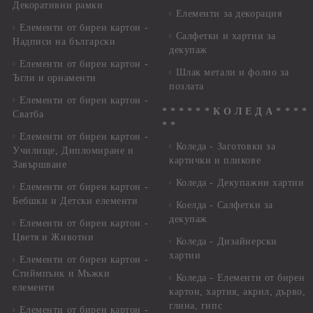
Декоративни рамки
Елементи за декорация
Елементи от бирен картон -
Салфетки и хартии за
Надписи на български
декупаж
Елементи от бирен картон -
Шлак метали и фолио за
Ъгли и орнаменти
позлата
Елементи от бирен картон -
* * * * * * К О Л Е Д А * * * *
Сватба
* *
Елементи от бирен картон -
Коледа - Заготовки за
Училище, Дипломиране и
картички и пликове
Завършване
Коледа - Декупажни хартии
Елементи от бирен картон -
Бебшки и Детски елементи
Коелда - Салфетки за
декупаж
Елементи от бирен картон -
Цветя и Животни
Коледа - Дизайнерски
хартии
Елементи от бирен картон -
Стиймпънк и Мъжки
Коледа - Eлементи от бирен
елементи
картон, хартия, акрил, дърво,
глина, гипс
Елементи от бирен картон -