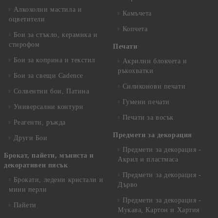
Алкохолни мастила и
Камъчета
оцветители
Копчета
Бои за стъкло, керамика и
стирофом
Печати
Бои за коприна и текстил
Акрилни блокчета и
ръкохватки
Бои за свещи Cadence
Силиконови печати
Солвентни бои, Патина
Гумени печати
Универсални контури
Печати за восък
Реагенти, ръжда
Предмети за декорация
Други Бои
Предмети за декорация -
Брокат, пайети, мъниста и
Акрил и пластмаса
декоративен пясък
Предмети за декорация -
Брокати, ледени кристали и
Дърво
мини перли
Предмети за декорация -
Пайети
Мукава, Картон и Хартия