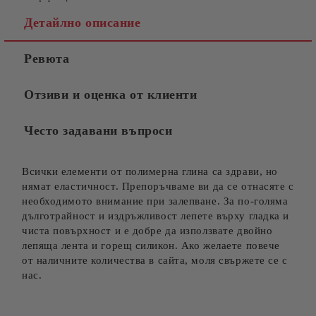
Детайлно описание
Ревюта
Отзиви и оценка от клиенти
Често задавани въпроси
Всички елементи от полимерна глина са здрави, но
нямат еластичност. Препоръчваме ви да се отнасяте с
необходимото внимание при залепване. За по-голяма
дълготрайност и издръжливост лепете върху гладка и
чиста повърхност и е добре да използвате двойно
лепяща лента и горещ силикон. Ако желаете повече
от наличните количества в сайта, моля свържете се с
нас.