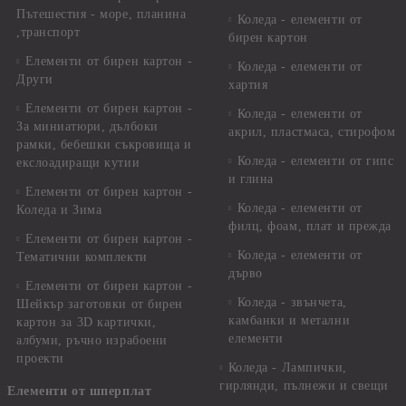
Пътешестия - море, планина
Коледа - елементи от
,транспорт
бирен картон
Елементи от бирен картон -
Коледа - елементи от
Други
хартия
Елементи от бирен картон -
Коледа - елементи от
За миниатюри, дълбоки
акрил, пластмаса, стирофом
рамки, бебешки съкровища и
Коледа - елементи от гипс
екслоадиращи кутии
и глина
Елементи от бирен картон -
Коледа - елементи от
Коледа и Зима
филц, фоам, плат и прежда
Елементи от бирен картон -
Коледа - елементи от
Тематични комплекти
дърво
Елементи от бирен картон -
Коледа - звънчета,
Шейкър заготовки от бирен
камбанки и метални
картон за 3D картички,
елементи
албуми, ръчно израбоени
проекти
Коледа - Лампички,
гирлянди, пълнежи и свещи
Елементи от шперплат