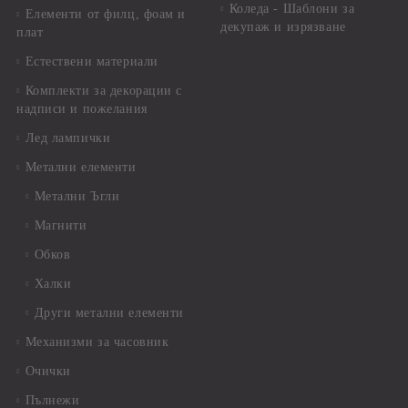
Коледа - Шаблони за
Елементи от филц, фоам и
декупаж и изрязване
плат
Естествени материали
Комплекти за декорации с
надписи и пожелания
Лед лампички
Метални елементи
Метални Ъгли
Магнити
Обков
Халки
Други метални елементи
Механизми за часовник
Очички
Пълнежи