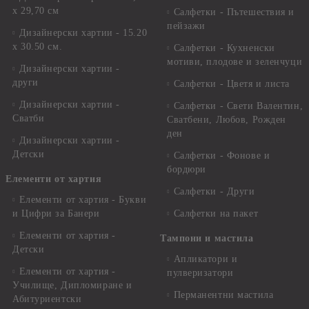
х 29,70 см
Салфетки - Пътешествия и
пейзажи
Дизайнерски хартии - 15.20
x 30.50 см.
Салфетки - Кухненски
мотиви, плодове и зеленчуци
Дизайнерски хартии -
други
Салфетки - Цветя и листа
Дизайнерски хартии -
Салфетки - Свети Валентин,
Сватби
Сватбени, Любов, Рожден
ден
Дизайнерски хартии -
Детски
Салфетки - Фонове и
бордюри
Елементи от хартия
Салфетки - Други
Елементи от хартия - Букви
и Цифри за Банери
Салфетки на пакет
Елементи от хартия -
Тампони и мастила
Детски
Апликатори и
Елементи от хартия -
пулверизатори
Училище, Дипломиране и
Перманентни мастила
Абитуриентски