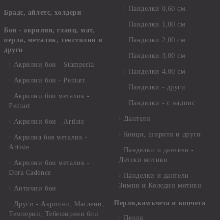
Панделки 0,60 см
Брадс, айлетс, холдери
Панделки 1,00 см
Бои - акрилни, гланц, мат,
перла, металик, текстилни и
Панделки 2,00 см
други
Панделки 3,00 см
Акрилни бои - Stamperia
Панделки 4,00 см
Акрилни бои - Pentart
Панделки - други
Акрилни бои металик -
Панделки - с надпис
Pentart
Дантели
Акрилни бои - Artiste
Конци, ширити и други
Акрилна боя металик -
Artiste
Панделки и дантели -
Детски мотиви
Акрилни бои металик -
Dora Cadence
Панделки и дантели -
Зимни и Коледни мотиви
Антични бои
Перли,камъчета и копчета
Други - Акрилни, Маслени,
Темперни, Тебеширени бои
Перли