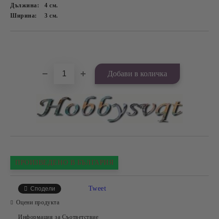
Дължина:
4
см.
Ширина:
3
см.
Добави в желани
ПРОИЗВЕДЕНО В БЪЛГАРИЯ
Tweet
Сподели
Оцени продукта
Информация за Съответствие