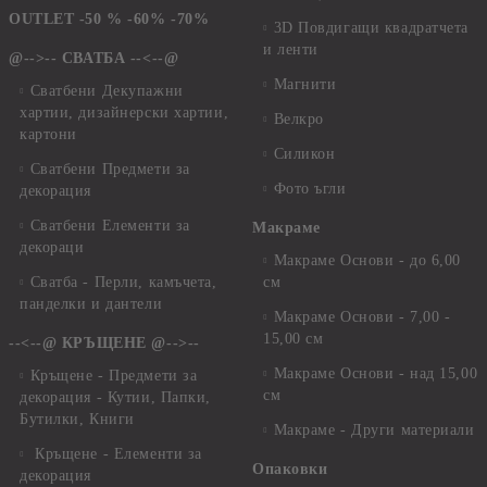
OUTLET -50 % -60% -70%
3D Повдигащи квадратчета
и ленти
@-->-- СВАТБА --<--@
Магнити
Сватбени Декупажни
хартии, дизайнерски хартии,
Велкро
картони
Силикон
Сватбени Предмети за
Фото ъгли
декорация
Сватбени Елементи за
Макраме
декораци
Макраме Основи - до 6,00
Сватба - Перли, камъчета,
см
панделки и дантели
Макраме Основи - 7,00 -
15,00 см
--<--@ КРЪЩЕНЕ @-->--
Макраме Основи - над 15,00
Кръщене - Предмети за
см
декорация - Кутии, Папки,
Бутилки, Книги
Макраме - Други материали
Кръщене - Елементи за
Опаковки
декорация