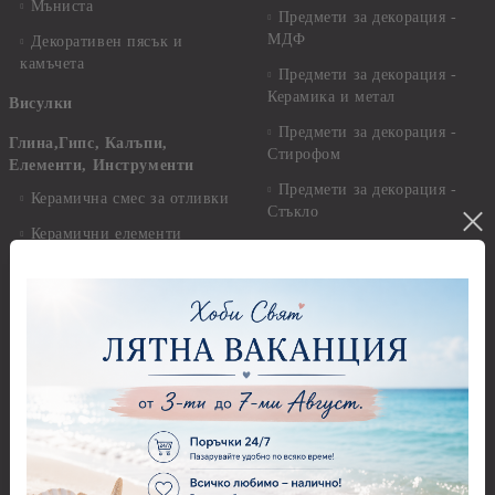
Мъниста
Предмети за декорация -
МДФ
Декоративен пясък и
камъчета
Предмети за декорация -
Керамика и метал
Висулки
Предмети за декорация -
Глина,Гипс, Калъпи,
Стирофом
Елементи, Инструменти
Предмети за декорация -
Керамична смес за отливки
Стъкло
Керамични елементи
Предмети за декорация -
Елементи от полимерна
Плат, органза, зебло,
глина и полирезин
целофан
Пластични елементи
Пънчове Перфоратори
Инструменти за моделиране
Перфоратори до 2,50 см
Молдове и шаблони
Перфоратори 2,50 см
Глина
Перфоратори над 2,50 см
Самосъхнеща глина
Бордюрни пънчове