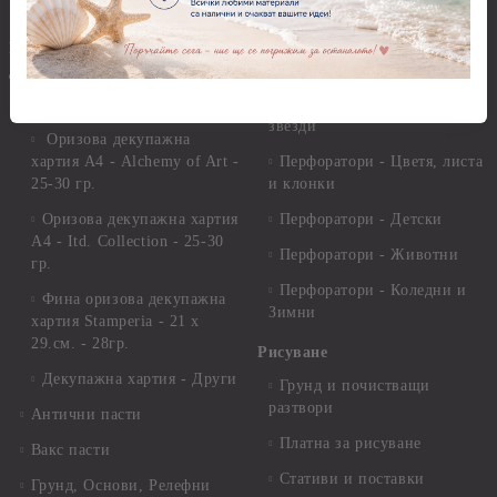
Полимерна Глина
Ъглови перфоратори
Перфоратори Основни
Приложни техники и
Фигури - кръгове, овали
Декупаж
Декупажна хартия
Перфоратори - Сърца и
звезди
Оризова декупажна
хартия А4 - Alchemy of Art -
Перфоратори - Цветя, листа
25-30 гр.
и клонки
Оризова декупажна хартия
Перфоратори - Детски
А4 - Itd. Collection - 25-30
Перфоратори - Животни
гр.
Перфоратори - Коледни и
Фина оризова декупажна
Зимни
хартия Stamperia - 21 х
29.см. - 28гр.
Рисуване
Декупажна хартия - Други
Грунд и почистващи
разтвори
Антични пасти
Платна за рисуване
Вакс пасти
Стативи и поставки
Грунд, Основи, Релефни