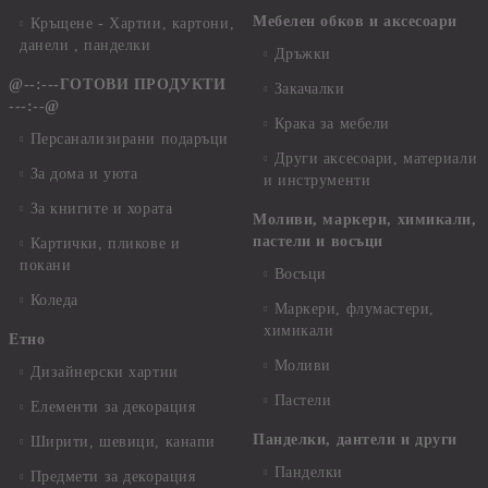
Мебелен обков и аксесоари
Кръщене - Хартии, картони,
данели , панделки
Дръжки
@--:---ГОТОВИ ПРОДУКТИ
Закачалки
---:--@
Крака за мебели
Персанализирани подаръци
Други аксесоари, материали
За дома и уюта
и инструменти
За книгите и хората
Моливи, маркери, химикали,
пастели и восъци
Картички, пликове и
покани
Восъци
Коледа
Маркери, флумастери,
химикали
Етно
Моливи
Дизайнерски хартии
Пастели
Елементи за декорация
Панделки, дантели и други
Ширити, шевици, канапи
Панделки
Предмети за декорация