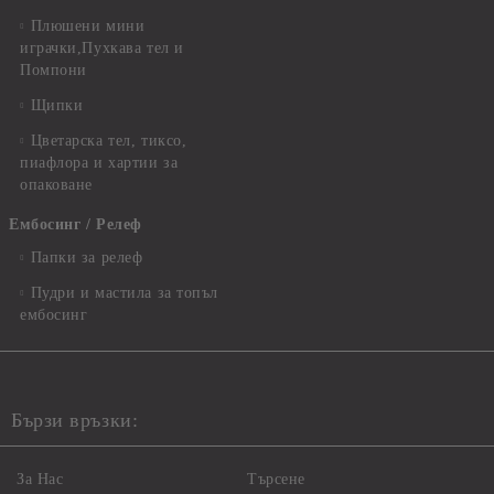
Плюшени мини
играчки,Пухкава тел и
Помпони
Щипки
Цветарска тел, тиксо,
пиафлора и хартии за
опаковане
Ембосинг / Релеф
Папки за релеф
Пудри и мастила за топъл
ембосинг
Бързи връзки:
За Нас
Търсене