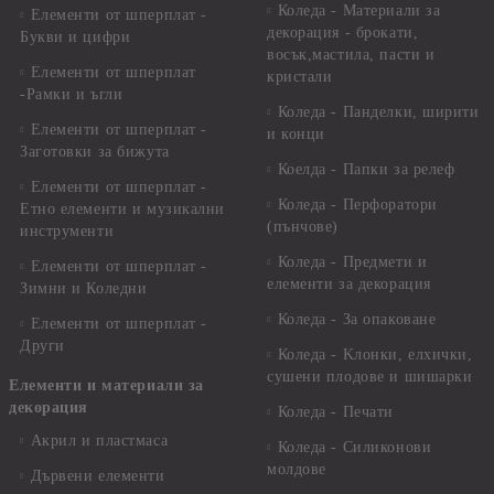
Коледа - Материали за
Елементи от шперплат -
декорация - брокати,
Букви и цифри
восък,мастила, пасти и
Елементи от шперплат
кристали
-Рамки и ъгли
Коледа - Панделки, ширити
Елементи от шперплат -
и конци
Заготовки за бижута
Коелда - Папки за релеф
Елементи от шперплат -
Коледа - Перфоратори
Етно елементи и музикални
(пънчове)
инструменти
Коледа - Предмети и
Елементи от шперплат -
елементи за декорация
Зимни и Коледни
Коледа - За опаковане
Елементи от шперплат -
Други
Коледа - Kлонки, елхички,
сушени плодове и шишарки
Елементи и материали за
декорация
Коледа - Печати
Акрил и пластмаса
Коледа - Силиконови
молдове
Дървени елементи