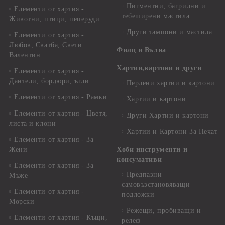
Пигментни, багрилни и
Елементи от хартия -
тебеширени мастила
Животни, птици, пеперуди
Други тампони и мастила
Елементи от хартия -
Любов, Сватба, Свети
Филц и Вълна
Валентин
Хартии,картони и други
Елементи от хартия -
Дантели, бордюри, ъгли
Перлени хартии и картони
Елементи от хартия - Рамки
Хартии и картони
Елементи от хартия - Цветя,
Други Хартии и картони
листа и клони
Хартии и Картони За Печат
Елементи от хартия - За
Жени
Хоби инструменти и
консумативи
Елементи от хартия - За
Предпазни
Мъже
самовъзстановяващи
Елементи от хартия -
подложки
Морски
Режещи, пробиващи и
Елементи от хартия - Къщи,
релеф