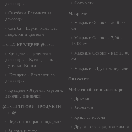
Фото ъгли
декорация
Сватбени Елементи за
Макраме
декораци
Макраме Основи - до 6,00
Сватба - Перли, камъчета,
см
панделки и дантели
Макраме Основи - 7,00 -
15,00 см
--<--@ КРЪЩЕНЕ @-->--
Макраме Основи - над 15,00
Кръщене - Предмети за
см
декорация - Кутии, Папки,
Бутилки, Книги
Макраме - Други материали
Кръщене - Елементи за
Опаковки
декорация
Мебелен обков и аксесоари
Кръщене - Хартии, картони,
данели , панделки
Дръжки
@--:---ГОТОВИ ПРОДУКТИ
Закачалки
---:--@
Крака за мебели
Персанализирани подаръци
Други аксесоари, материали
За дома и уюта