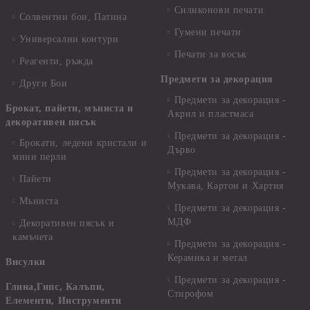
Силиконови печати
Солвентни бои, Патина
Гумени печати
Универсални контури
Печати за восък
Реагенти, ръжда
Предмети за декорация
Други Бои
Предмети за декорация -
Брокат, пайети, мъниста и
Акрил и пластмаса
декоративен пясък
Предмети за декорация -
Брокати, ледени кристали и
Дърво
мини перли
Предмети за декорация -
Пайети
Мукава, Картон и Хартия
Мъниста
Предмети за декорация -
МДФ
Декоративен пясък и
камъчета
Предмети за декорация -
Керамика и метал
Висулки
Предмети за декорация -
Глина,Гипс, Калъпи,
Стирофом
Елементи, Инструменти