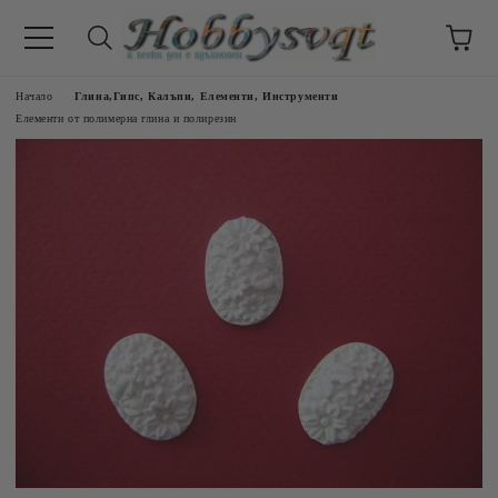
Начало
Глина,Гипс, Калъпи, Елементи, Инструменти
Елементи от полимерна глина и полирезин