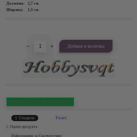
Дължина:
2,7
см.
Ширина:
1,5
см.
Добави в желани
ПРОИЗВЕДЕНО В БЪЛГАРИЯ
Tweet
Сподели
Оцени продукта
Информация за Съответствие