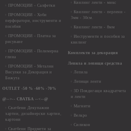
Квилинг ленти - микс
ПРОМОЦИИ - Салфетки
Квилинг ленти - перлени -
ПРОМОЦИИ - Хоби
3мм - 30см.
перфоратори, инструменти и
пособия
Квилинг ленти - 8мм
ПРОМОЦИИ - Платна за
Инструменти и пособия за
рисуване
квилинг
ПРОМОЦИИ - Полимерна
Комплекти за декорация
глина
Лепила и лепящи средства
ПРОМОЦИИ - Метални
Висулки за Декорация и
Лепила
Бижута
Лепящи ленти
OUTLET -50 % -60% -70%
3D Повдигащи квадратчета
и ленти
@-->-- СВАТБА --<--@
Магнити
Сватбени Декупажни
хартии, дизайнерски хартии,
Велкро
картони
Силикон
Сватбени Предмети за