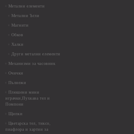
Метални елементи
Метални Ъгли
Магнити
Обков
Халки
Други метални елементи
Механизми за часовник
Очички
Пълнежи
Плюшени мини
играчки,Пухкава тел и
Помпони
Щипки
Цветарска тел, тиксо,
пиафлора и хартии за