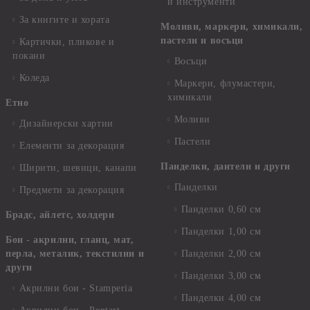
и инструменти
За книгите и хората
Моливи, маркери, химикали,
пастели и восъци
Картички, пликове и
покани
Восъци
Коледа
Маркери, флумастери,
химикали
Етно
Моливи
Дизайнерски хартии
Пастели
Елементи за декорация
Панделки, дантели и други
Ширити, шевици, канапи
Панделки
Предмети за декорация
Панделки 0,60 см
Брадс, айлетс, холдери
Панделки 1,00 см
Бои - акрилни, гланц, мат,
перла, металик, текстилни и
Панделки 2,00 см
други
Панделки 3,00 см
Акрилни бои - Stamperia
Панделки 4,00 см