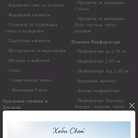
Предмети за декорация -
Керамична смес за отливки
Стъкло
Керамични елементи
Предмети за декорация -
Елементи от полимерна
Плат, органза, зебло,
глина и полирезин
целофан
Пластични елементи
Пънчове Перфоратори
Инструменти за моделиране
Перфоратори до 2,50 см
Молдове и шаблони
Перфоратори 2,50 см
Глина
Перфоратори над 2,50 см
Самосъхнеща глина
Бордюрни пънчове
Полимерна Глина
Ъглови перфоратори
Перфоратори Основни
Приложни техники и
Фигури - кръгове, овали
Декупаж
Декупажна хартия
Перфоратори - Сърца и
звезди
Оризова декупажна
хартия А4 - Alchemy of Art -
Перфоратори - Цветя, листа