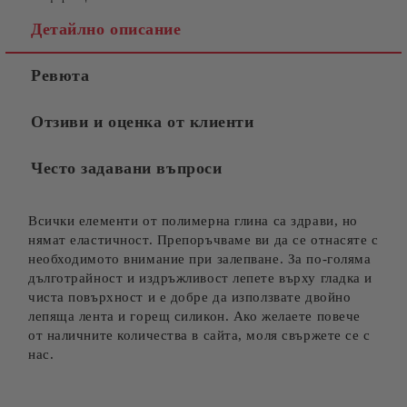
Детайлно описание
Ревюта
Отзиви и оценка от клиенти
Често задавани въпроси
Всички елементи от полимерна глина са здрави, но
нямат еластичност. Препоръчваме ви да се отнасяте с
необходимото внимание при залепване. За по-голяма
дълготрайност и издръжливост лепете върху гладка и
чиста повърхност и е добре да използвате двойно
лепяща лента и горещ силикон. Ако желаете повече
от наличните количества в сайта, моля свържете се с
нас.