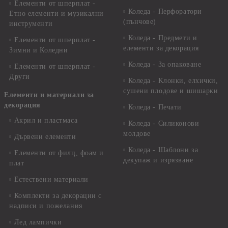
Елементи от шперплат -
Коледа - Перфоратори
Етно елементи и музикални
(пънчове)
инструменти
Коледа - Предмети и
Елементи от шперплат -
елементи за декорация
Зимни и Коледни
Коледа - За опаковане
Елементи от шперплат -
Други
Коледа - Kлонки, елхички,
сушени плодове и шишарки
Елементи и материали за
декорация
Коледа - Печати
Акрил и пластмаса
Коледа - Силиконови
молдове
Дървени елементи
Коледа - Шаблони за
Елементи от филц, фоам и
декупаж и изрязване
плат
Естествени материали
Комплекти за декорации с
надписи и пожелания
Лед лампички