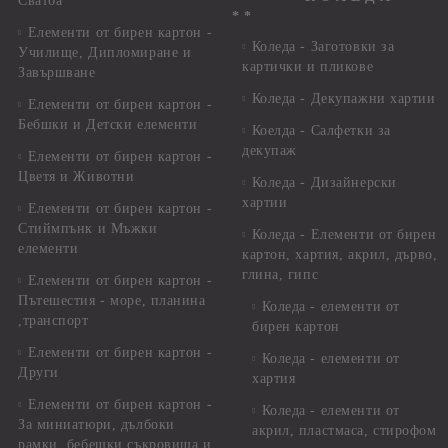
Сватба
* *
Елементи от бирен картон -
Коледа - Заготовки за
Училище, Дипломиране и
картички и пликове
Завършване
Коледа - Декупажни хартии
Елементи от бирен картон -
Бебшки и Детски елементи
Коелда - Салфетки за
декупаж
Елементи от бирен картон -
Цветя и Животни
Коледа - Дизайнерски
хартии
Елементи от бирен картон -
Стиймпънк и Мъжки
Коледа - Eлементи от бирен
елементи
картон, хартия, акрил, дърво,
глина, гипс
Елементи от бирен картон -
Пътешестия - море, планина
Коледа - елементи от
,транспорт
бирен картон
Елементи от бирен картон -
Коледа - елементи от
Други
хартия
Елементи от бирен картон -
Коледа - елементи от
За миниатюри, дълбоки
акрил, пластмаса, стирофом
рамки, бебешки съкровища и