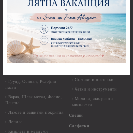
25-30 гр.
и клонки
Оризова декупажна хартия
Перфоратори - Детски
А4 - Itd. Collection - 25-30
Перфоратори - Животни
гр.
Перфоратори - Коледни и
Фина оризова декупажна
Зимни
хартия Stamperia - 21 х
29.см. - 28гр.
Рисуване
Декупажна хартия - Други
Грунд и почистващи
разтвори
Антични пасти
Платна за рисуване
Вакс пасти
Стативи и поставки
Грунд, Основи, Релефни
пасти
Четки и инструменти
Варак, Шлак метал, Фолио,
Моливи, акварелни
Пантна
комплекти
Лакове и защитни покрития
Свещи
Лепила
Салфетки
Краклета и медиуми