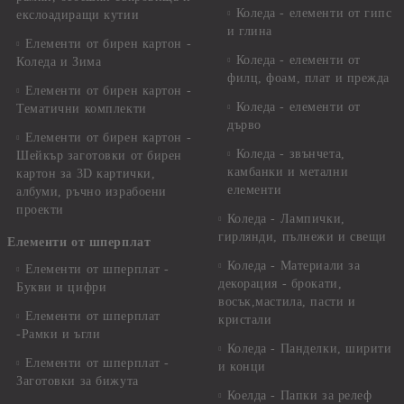
Коледа - елементи от гипс
екслоадиращи кутии
и глина
Елементи от бирен картон -
Коледа - елементи от
Коледа и Зима
филц, фоам, плат и прежда
Елементи от бирен картон -
Коледа - елементи от
Тематични комплекти
дърво
Елементи от бирен картон -
Коледа - звънчета,
Шейкър заготовки от бирен
камбанки и метални
картон за 3D картички,
елементи
албуми, ръчно израбоени
проекти
Коледа - Лампички,
гирлянди, пълнежи и свещи
Елементи от шперплат
Коледа - Материали за
Елементи от шперплат -
декорация - брокати,
Букви и цифри
восък,мастила, пасти и
Елементи от шперплат
кристали
-Рамки и ъгли
Коледа - Панделки, ширити
Елементи от шперплат -
и конци
Заготовки за бижута
Коелда - Папки за релеф