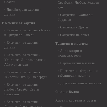
Сватби
Сватбени, Любов, Рожден
ден
Дизайнерски хартии -
Детски
Салфетки - Фонове и
бордюри
Елементи от хартия
Салфетки - Други
Елементи от хартия - Букви
и Цифри за Банери
Салфетки на пакет
Елементи от хартия -
Тампони и мастила
Детски
Апликатори и
Елементи от хартия -
пулверизатори
Училище, Дипломиране и
Перманентни мастила
Абитуриентски
Пигментни, багрилни и
Елементи от хартия -
тебеширени мастила
Животни, птици, пеперуди
Други тампони и мастила
Елементи от хартия -
Любов, Сватба, Свети
Филц и Вълна
Валентин
Хартии,картони и други
Елементи от хартия -
Дантели, бордюри, ъгли