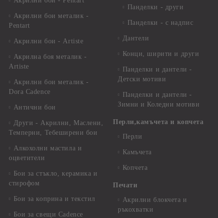
Акрилни бои - Pentart
Панделки - други
Акрилни бои металик -
Панделки - с надпис
Pentart
Дантели
Акрилни бои - Artiste
Конци, ширити и други
Акрилна боя металик -
Artiste
Панделки и дантели -
Детски мотиви
Акрилни бои металик -
Dora Cadence
Панделки и дантели -
Зимни и Коледни мотиви
Антични бои
Перли,камъчета и копчета
Други - Акрилни, Маслени,
Темперни, Тебеширени бои
Перли
Алкохолни мастила и
Камъчета
оцветители
Копчета
Бои за стъкло, керамика и
стирофом
Печати
Бои за коприна и текстил
Акрилни блокчета и
ръкохватки
Бои за свещи Cadence