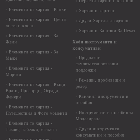
Перлени хартии и картони
Елементи от хартия - Рамки
Хартии и картони
Елементи от хартия - Цветя,
Други Хартии и картони
листа и клони
Хартии и Картони За Печат
Елементи от хартия - За
Жени
Хоби инструменти и
консумативи
Елементи от хартия - За
Предпазни
Мъже
самовъзстановяващи
Елементи от хартия -
подложки
Морски
Режещи, пробиващи и
Елементи от хартия - Къщи,
релеф
Врати, Прозорци, Огради,
Квилинг инструменти и
Фенери
пособия
Елементи от хартия -
Инструменти и пособия за
Пътешествия и Фото моменти
Моделиране
Елементи то хартия -
Други инструменти,
Такове, табелки, етикети
консумативи и пособия
Елементи от хартия -