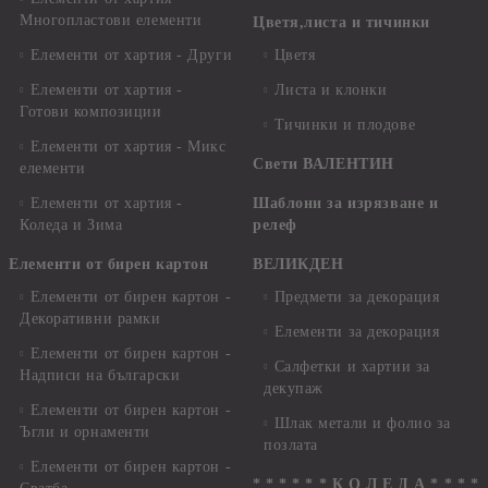
Многопластови елементи
Цветя,листа и тичинки
Елементи от хартия - Други
Цветя
Елементи от хартия -
Листа и клонки
Готови композиции
Тичинки и плодове
Елементи от хартия - Микс
Свети ВАЛЕНТИН
елементи
Елементи от хартия -
Шаблони за изрязване и
Коледа и Зима
релеф
Елементи от бирен картон
ВЕЛИКДЕН
Елементи от бирен картон -
Предмети за декорация
Декоративни рамки
Елементи за декорация
Елементи от бирен картон -
Салфетки и хартии за
Надписи на български
декупаж
Елементи от бирен картон -
Шлак метали и фолио за
Ъгли и орнаменти
позлата
Елементи от бирен картон -
* * * * * * К О Л Е Д А * * * *