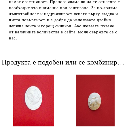
нямат еластичност. Препоръчваме ви да се отнасяте с
необходимото внимание при залепване. За по-голяма
дълготрайност и издръжливост лепете върху гладка и
чиста повърхност и е добре да използвате двойно
лепяща лента и горещ силикон. Ако желаете повече
от наличните количества в сайта, моля свържете се с
нас.
Продукта е подобен или се комбинира добре и със следните продукти :