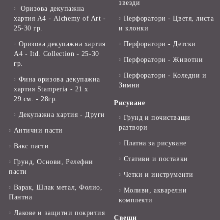
звезди
Оризова декупажна
хартия А4 - Alchemy of Art -
Перфоратори - Цветя, листа
25-30 гр.
и клонки
Оризова декупажна хартия
Перфоратори - Детски
А4 - Itd. Collection - 25-30
Перфоратори - Животни
гр.
Перфоратори - Коледни и
Фина оризова декупажна
Зимни
хартия Stamperia - 21 х
29.см. - 28гр.
Рисуване
Декупажна хартия - Други
Грунд и почистващи
разтвори
Антични пасти
Платна за рисуване
Вакс пасти
Стативи и поставки
Грунд, Основи, Релефни
пасти
Четки и инструменти
Варак, Шлак метал, Фолио,
Моливи, акварелни
Пантна
комплекти
Лакове и защитни покрития
Свещи