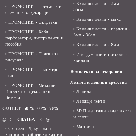
Квилинг ленти - 3мм -
ПРОМОЦИИ - Предмети и
35см.
елементи за декорация
Квилинг ленти - микс
ПРОМОЦИИ - Салфетки
Квилинг ленти - перлени -
ПРОМОЦИИ - Хоби
3мм - 30см.
перфоратори, инструменти и
пособия
Квилинг ленти - 8мм
ПРОМОЦИИ - Платна за
Инструменти и пособия за
рисуване
квилинг
ПРОМОЦИИ - Полимерна
Комплекти за декорация
глина
Лепила и лепящи средства
ПРОМОЦИИ - Метални
Висулки за Декорация и
Лепила
Бижута
Лепящи ленти
OUTLET -50 % -60% -70%
3D Повдигащи квадратчета
и ленти
@-->-- СВАТБА --<--@
Магнити
Сватбени Декупажни
хартии, дизайнерски хартии,