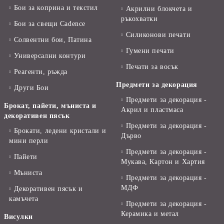
Бои за коприна и текстил
Акрилни блокчета и
ръкохватки
Бои за свещи Cadence
Силиконови печати
Солвентни бои, Патина
Гумени печати
Универсални контури
Печати за восък
Реагенти, ръжда
Предмети за декорация
Други Бои
Предмети за декорация -
Брокат, пайети, мъниста и
Акрил и пластмаса
декоративен пясък
Предмети за декорация -
Брокати, ледени кристали и
Дърво
мини перли
Предмети за декорация -
Пайети
Мукава, Картон и Хартия
Мъниста
Предмети за декорация -
МДФ
Декоративен пясък и
камъчета
Предмети за декорация -
Керамика и метал
Висулки