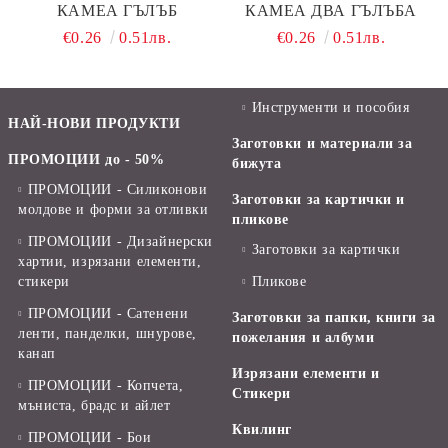
КАМЕА ГЪЛЪБ
КАМЕА ДВА ГЪЛЪБА
€0.26
0.51лв.
€0.26
0.51лв.
Инструменти и пособия
НАЙ-НОВИ ПРОДУКТИ
Заготовки и материали за
ПРОМОЦИИ до - 50%
бижута
ПРОМОЦИИ - Силиконови
Заготовки за картички и
молдове и форми за отливки
пликове
ПРОМОЦИИ - Дизайнерски
Заготовки за картички
хартии, изрязани елементи,
стикери
Пликове
ПРОМОЦИИ - Сатенени
Заготовки за папки, книги за
ленти, панделки, шнурове,
пожелания и албуми
канап
Изрязани елементи и
ПРОМОЦИИ - Копчета,
Стикери
мъниста, брадс и айлет
Квилинг
ПРОМОЦИИ - Бои