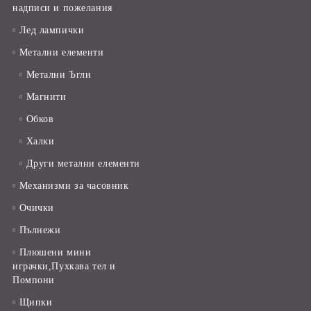
надписи и пожелания
Лед лампички
Метални елементи
Метални Ъгли
Магнити
Обков
Халки
Други метални елементи
Механизми за часовник
Очички
Пълнежи
Плюшени мини
играчки,Пухкава тел и
Помпони
Щипки