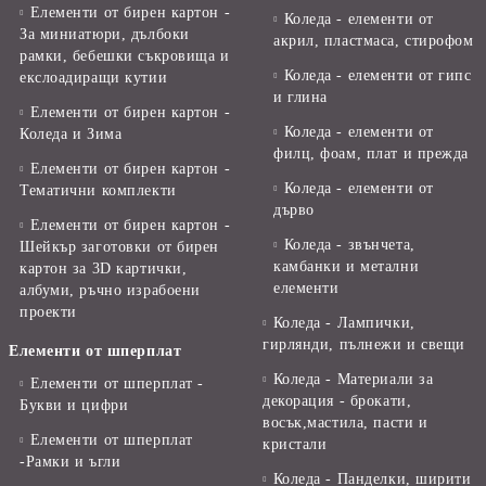
Елементи от бирен картон -
Коледа - елементи от
За миниатюри, дълбоки
акрил, пластмаса, стирофом
рамки, бебешки съкровища и
Коледа - елементи от гипс
екслоадиращи кутии
и глина
Елементи от бирен картон -
Коледа - елементи от
Коледа и Зима
филц, фоам, плат и прежда
Елементи от бирен картон -
Коледа - елементи от
Тематични комплекти
дърво
Елементи от бирен картон -
Коледа - звънчета,
Шейкър заготовки от бирен
камбанки и метални
картон за 3D картички,
елементи
албуми, ръчно израбоени
проекти
Коледа - Лампички,
гирлянди, пълнежи и свещи
Елементи от шперплат
Коледа - Материали за
Елементи от шперплат -
декорация - брокати,
Букви и цифри
восък,мастила, пасти и
Елементи от шперплат
кристали
-Рамки и ъгли
Коледа - Панделки, ширити