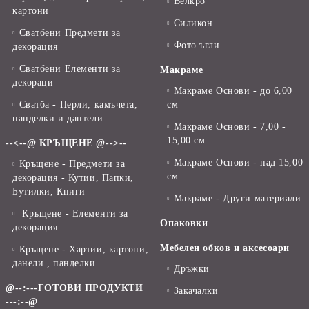
Велкро
картони
Силикон
Сватбени Предмети за
Фото ъгли
декорация
Сватбени Елементи за
Макраме
декораци
Макраме Основи - до 6,00
Сватба - Перли, камъчета,
см
панделки и дантели
Макраме Основи - 7,00 -
15,00 см
--<--@ КРЪЩЕНЕ @-->--
Макраме Основи - над 15,00
Кръщене - Предмети за
см
декорация - Кутии, Папки,
Бутилки, Книги
Макраме - Други материали
Кръщене - Елементи за
Опаковки
декорация
Мебелен обков и аксесоари
Кръщене - Хартии, картони,
данели , панделки
Дръжки
@--:---ГОТОВИ ПРОДУКТИ
Закачалки
---:--@