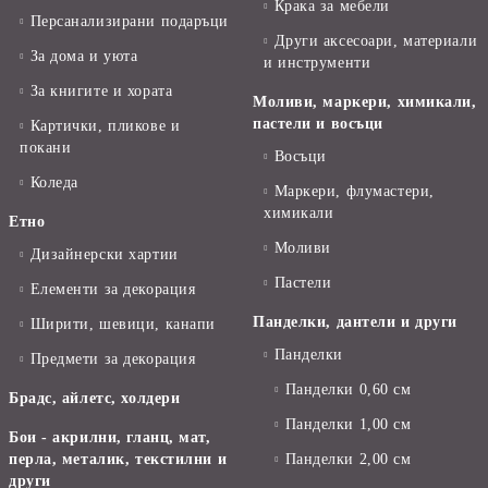
Крака за мебели
Персанализирани подаръци
Други аксесоари, материали
За дома и уюта
и инструменти
За книгите и хората
Моливи, маркери, химикали,
пастели и восъци
Картички, пликове и
покани
Восъци
Коледа
Маркери, флумастери,
химикали
Етно
Моливи
Дизайнерски хартии
Пастели
Елементи за декорация
Панделки, дантели и други
Ширити, шевици, канапи
Панделки
Предмети за декорация
Панделки 0,60 см
Брадс, айлетс, холдери
Панделки 1,00 см
Бои - акрилни, гланц, мат,
перла, металик, текстилни и
Панделки 2,00 см
други