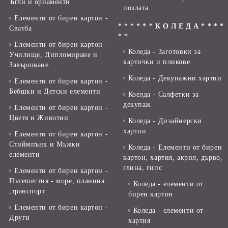
Ъгли и орнаменти
позлата
Елементи от бирен картон -
* * * * * * К О Л Е Д А * * * *
Сватба
* *
Елементи от бирен картон -
Коледа - Заготовки за
Училище, Дипломиране и
картички и пликове
Завършване
Коледа - Декупажни хартии
Елементи от бирен картон -
Бебшки и Детски елементи
Коелда - Салфетки за
декупаж
Елементи от бирен картон -
Цветя и Животни
Коледа - Дизайнерски
хартии
Елементи от бирен картон -
Стиймпънк и Мъжки
Коледа - Eлементи от бирен
елементи
картон, хартия, акрил, дърво,
глина, гипс
Елементи от бирен картон -
Пътешестия - море, планина
Коледа - елементи от
,транспорт
бирен картон
Елементи от бирен картон -
Коледа - елементи от
Други
хартия