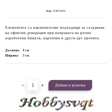
Код:
ЕОПГ6055
Елементите са изключително подходящи за създаване
на ефектни декорации при направата на ръчно
изработени бижута, картички и други арт проекти.
Дължина:
4
см.
Ширина:
3
см.
Добави в желани