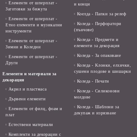
Елементи от шперплат -
и конци
Заготовки за бижута
Коелда - Папки за релеф
Елементи от шперплат -
Коледа - Перфоратори
Етно елементи и музикални
(пънчове)
инструменти
Коледа - Предмети и
Елементи от шперплат -
елементи за декорация
Зимни и Коледни
Коледа - За опаковане
Елементи от шперплат -
Други
Коледа - Kлонки, елхички,
сушени плодове и шишарки
Елементи и материали за
декорация
Коледа - Печати
Акрил и пластмаса
Коледа - Силиконови
молдове
Дървени елементи
Коледа - Шаблони за
Елементи от филц, фоам и
декупаж и изрязване
плат
Естествени материали
Комплекти за декорации с