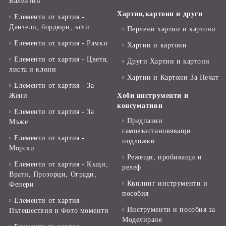
Валентин
Хартии,картони и други
Елементи от хартия -
Дантели, бордюри, ъгли
Перлени хартии и картони
Елементи от хартия - Рамки
Хартии и картони
Елементи от хартия - Цветя,
Други Хартии и картони
листа и клони
Хартии и Картони За Печат
Елементи от хартия - За
Жени
Хоби инструменти и
консумативи
Елементи от хартия - За
Предпазни
Мъже
самовъзстановяващи
Елементи от хартия -
подложки
Морски
Режещи, пробиващи и
Елементи от хартия - Къщи,
релеф
Врати, Прозорци, Огради,
Квилинг инструменти и
Фенери
пособия
Елементи от хартия -
Инструменти и пособия за
Пътешествия и Фото моменти
Моделиране