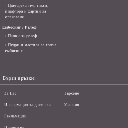
Цветарска тел, тиксо,
пиафлора и хартии за
опаковане
Ембосинг / Релеф
Папки за релеф
Пудри и мастила за топъл
ембосинг
Бързи връзки:
За Нас
Търсене
Информация за доставка
Условия
Рекламации
Пишете ни