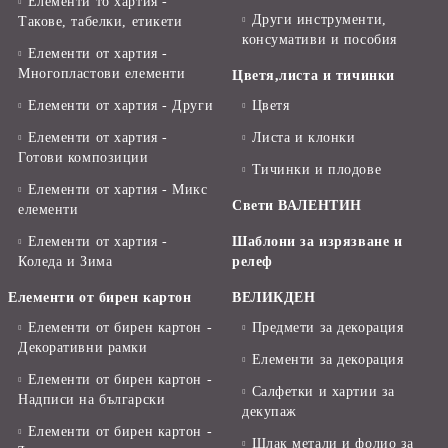
Елементи то хартия -
Други инструменти,
Такове, табелки, етикети
консумативи и пособия
Елементи от хартия -
Многопластови елементи
Цветя,листа и тичинки
Елементи от хартия - Други
Цветя
Елементи от хартия -
Листа и клонки
Готови композиции
Тичинки и плодове
Елементи от хартия - Микс
Свети ВАЛЕНТИН
елементи
Елементи от хартия -
Шаблони за изрязване и
Коледа и Зима
релеф
Елементи от бирен картон
ВЕЛИКДЕН
Елементи от бирен картон -
Предмети за декорация
Декоративни рамки
Елементи за декорация
Елементи от бирен картон -
Салфетки и хартии за
Надписи на български
декупаж
Елементи от бирен картон -
Шлак метали и фолио за