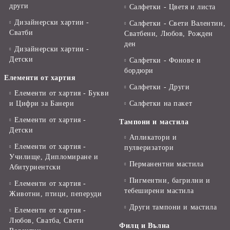
други
Салфетки - Цветя и листа
Дизайнерски хартии -
Салфетки - Свети Валентин,
Сватби
Сватбени, Любов, Рожден
ден
Дизайнерски хартии -
Детски
Салфетки - Фонове и
бордюри
Елементи от хартия
Салфетки - Други
Елементи от хартия - Букви
и Цифри за Банери
Салфетки на пакет
Елементи от хартия -
Тампони и мастила
Детски
Апликатори и
Елементи от хартия -
пулверизатори
Училище, Дипломиране и
Перманентни мастила
Абитуриентски
Пигментни, багрилни и
Елементи от хартия -
тебеширени мастила
Животни, птици, пеперуди
Други тампони и мастила
Елементи от хартия -
Любов, Сватба, Свети
Филц и Вълна