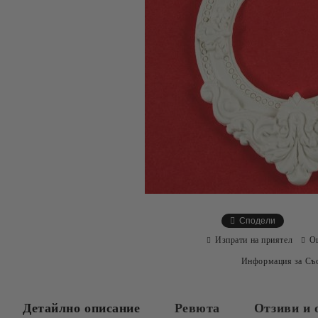
Сподели
Изпрати на приятел
О
Информация за Съо
Детайлно описание
Ревюта
Отзиви и 