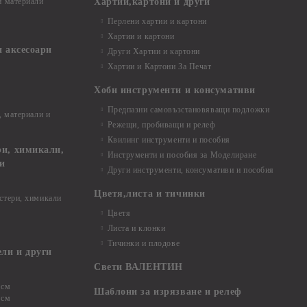
и материали
Хартии,картони и други
Перлени хартии и картони
Хартии и картони
и аксесоари
Други Хартии и картони
Хартии и Картони За Печат
Хоби инструменти и консумативи
Предпазни самовъзстановяващи подложки
, материали и
Режещи, пробиващи и релеф
Квилинг инструменти и пособия
и, химикали,
Инструменти и пособия за Моделиране
ци
Други инструменти, консумативи и пособия
Цветя,листа и тичинки
стери, химикали
Цветя
Листа и клонки
Тичинки и плодове
ели и други
Свети ВАЛЕНТИН
 см
Шаблони за изрязване и релеф
 см