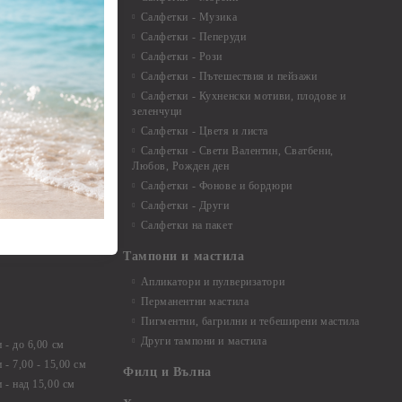
Салфетки - Музика
 8мм
Салфетки - Пеперуди
особия за
Салфетки - Рози
Салфетки - Пътешествия и пейзажи
екорация
Салфетки - Кухненски мотиви, плодове и
зеленчуци
и средства
Салфетки - Цветя и листа
Салфетки - Свети Валентин, Сватбени,
Любов, Рожден ден
Салфетки - Фонове и бордюри
вадратчета и
Салфетки - Други
Салфетки на пакет
Тампони и мастила
Апликатори и пулверизатори
Перманентни мастила
Пигментни, багрилни и тебеширени мастила
Други тампони и мастила
- до 6,00 см
- 7,00 - 15,00 см
Филц и Вълна
- над 15,00 см