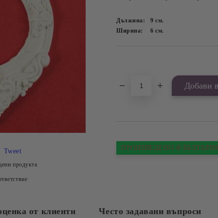
Дължина:
9
см.
Ширина:
6
см.
Добави в желани
ПРОИЗВЕДЕНО В БЪЛГАРИ
Tweet
цени продукта
тветствие
оценка от клиенти
Често задавани въпроси