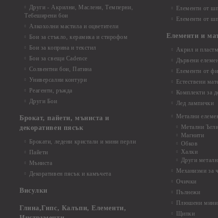
Други - Акрилни, Маслени, Темперни,
Елементи от шп
Тебеширени бои
Елементи от шп
Алкохолни мастила и оцветители
Елементи и ма
Бои за стъкло, керамика и стирофом
Бои за коприна и текстил
Акрил и пластм
Бои за свещи Cadence
Дървени елеме
Солвентни бои, Патина
Елементи от фи
Универсални контури
Естествени мат
Реагенти, ръжда
Комплекти за д
Други Бои
Лед лампички
Метални елеме
Брокат, пайети, мъниста и
Метални Ъгл
декоративен пясък
Магнити
Брокати, ледени кристали и мини перли
Обков
Халки
Пайети
Други металн
Мъниста
Механизми за 
Декоративен пясък и камъчета
Очички
Висулки
Пълнежи
Плюшени мини 
Глина,Гипс, Калъпи, Елементи,
Щипки
Инструменти