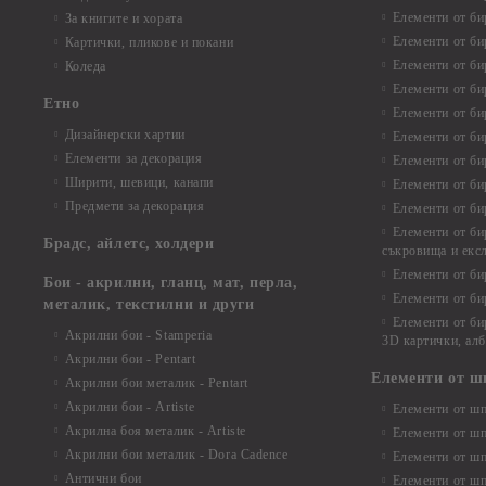
Елементи от би
За книгите и хората
Елементи от би
Картички, пликове и покани
Елементи от би
Коледа
Елементи от би
Етно
Елементи от би
Дизайнерски хартии
Елементи от би
Елементи за декорация
Елементи от би
Ширити, шевици, канапи
Елементи от би
Предмети за декорация
Елементи от би
Елементи от би
Брадс, айлетс, холдери
съкровища и екс
Елементи от би
Бои - акрилни, гланц, мат, перла,
Елементи от би
металик, текстилни и други
Елементи от би
Акрилни бои - Stamperia
3D картички, ал
Акрилни бои - Pentart
Елементи от ш
Акрилни бои металик - Pentart
Акрилни бои - Artiste
Елементи от шп
Акрилна боя металик - Artiste
Елементи от шп
Акрилни бои металик - Dora Cadence
Елементи от шп
Антични бои
Елементи от шп