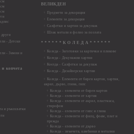
 см
ВЕЛИКДЕН
 см
 см
Предмети за декорация
уги
Елементи за декорация
адпис
Салфетки и хартии за декупаж
Шлак метали и фолио за позлата
 други
ели - Детски
* * * * * * К О Л Е Д А * * * * * *
Коледа - Заготовки за картички и пликове
ели - Зимни и
Коледа - Декупажни хартии
Коелда - Салфетки за декупаж
 и копчета
Коледа - Дизайнерски хартии
Коледа - Eлементи от бирен картон, хартия,
акрил, дърво, глина, гипс
Коледа - елементи от бирен картон
Коледа - елементи от хартия
Коледа - елементи от акрил, пластмаса,
стирофом
а и ръкохватки
Коледа - елементи от гипс и глина
ати
Коледа - елементи от филц, фоам, плат и
прежда
Коледа - елементи от дърво
Коледа - звънчета, камбанки и метални