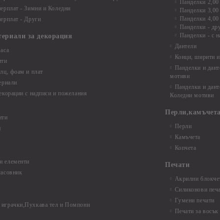
Панделки 2,00
ерплат - Зимни и Коледни
Панделки 3,00
Панделки 4,00
ерплат - Други
Панделки - др
Панделки - с н
териали за декорация
Дантели
аса
Конци, ширити и
нти
Панделки и дант
лц, фоам и плат
мотиви
ериали
Панделки и дант
екорации с надписи и пожелания
Коледни мотиви
Перли,камъчета
нти
Перли
и
Камъчета
Копчета
и елементи
Печати
часовник
Акрилни блокчет
Силиконови печ
Гумени печати
играчки,Пухкава тел и Помпони
Печати за восък