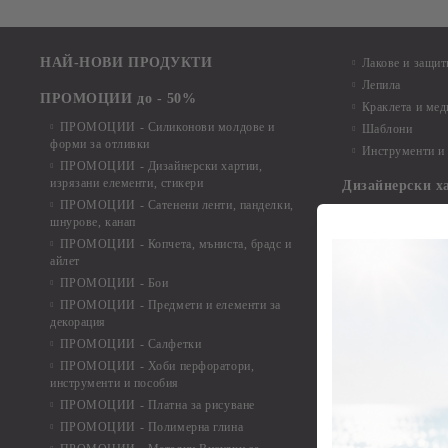
НАЙ-НОВИ ПРОДУКТИ
Лакове и защит
Лепила
ПРОМОЦИИ до - 50%
Краклета и ме
ПРОМОЦИИ - Силиконови молдове и
Шаблони
форми за отливки
Инструменти и
ПРОМОЦИИ - Дизайнерски хартии,
изрязани елементи, стикери
Дизайнерски х
ПРОМОЦИИ - Сатенени ленти, панделки,
Дизайнерски хар
шнурове, канап
Дизайнерски хар
ПРОМОЦИИ - Копчета, мъниста, брадс и
Дизайнерски хар
айлет
Дизайнерски ха
ПРОМОЦИИ - Бои
Дизайнерски хар
ПРОМОЦИИ - Предмети и елементи за
декорация
Дизайнерски ха
ПРОМОЦИИ - Салфетки
Дизайнерски ха
ПРОМОЦИИ - Хоби перфоратори,
Дизайнерски ха
инструменти и пособия
Елементи от х
ПРОМОЦИИ - Платна за рисуване
ПРОМОЦИИ - Полимерна глина
Елементи от ха