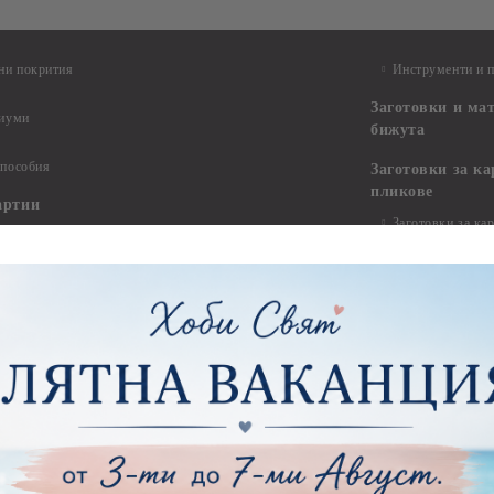
ни покрития
Инструменти и 
Заготовки и ма
диуми
бижута
 пособия
Заготовки за к
пликове
артии
Заготовки за ка
тии - 15.20 х 15.20 см.
Пликове
тии - 20.30 х 20.30 см.
тии - 30.50 х 30.50 см.
Заготовки за па
пожелания и ал
ртии - 21,00 х 29,70 см
тии - 15.20 x 30.50 см.
Изрязани елеме
ртии - други
Стикери
ртии - Сватби
ртии - Детски
Квилинг
Квилинг ленти -
артия
Квилинг ленти -
ртия - Букви и Цифри за Банери
Квилинг ленти -