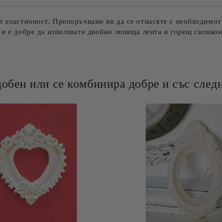
т еластичност. Препоръчваме ви да се отнасяте с необходимот
 и е добре да използвате двойно лепяща лента и горещ силикон
добен или се комбинира добре и със следн