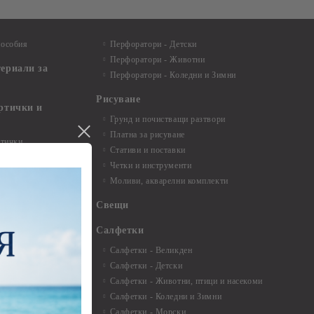
пособия
Перфоратори - Детски
Перфоратори - Животни
териали за
Перфоратори - Коледни и Зимни
Рисуване
артички и
Грунд и почистващи разтвори
Платна за рисуване
ртички
Стативи и поставки
Четки и инструменти
пки, книги за
Моливи, акварелни комплекти
буми
Свещи
нти и
Салфетки
Салфетки - Великден
Салфетки - Детски
 3мм - 35см.
Салфетки - Животни, птици и насекоми
 микс
Салфетки - Коледни и Зимни
 перлени - 3мм -
Салфетки - Морски