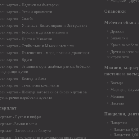
Макраме - Друг
рен картон - Надписи на български
Опаковки
рен картон - Ъгли и орнаменти
рен картон - Сватба
Мебелен обков 
рен картон - Училище, Дипломиране и Завършване
Дръжки
рен картон - Бебшки и Детски елементи
Закачалки
рен картон - Цветя и Животни
Крака за мебели
рен картон - Стиймпънк и Мъжки елементи
Други аксесоари
рен картон - Пътешестия - море, планина ,транспорт
инструменти
рен картон - Други
рен картон - За миниатюри, дълбоки рамки, бебешки
Моливи, маркер
лоадиращи кутии
пастели и восъ
рен картон - Коледа и Зима
Восъци
рен картон - Тематични комплекти
Маркери, флума
рен картон - Шейкър заготовки от бирен картон за
Моливи
буми, ръчно израбоени проекти
Пастели
перплат
Панделки, дант
ерплат - Букви и цифри
Панделки
ерплат -Рамки и ъгли
Панделки 0,60
ерплат - Заготовки за бижута
Панделки 1,00
ерплат - Етно елементи и музикални инструменти