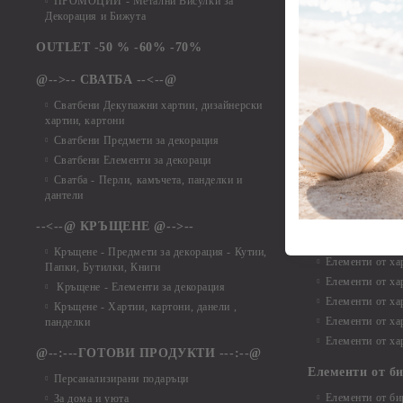
ПРОМОЦИИ - Метални Висулки за
Елементи от ха
Декорация и Бижута
Елементи от ха
Елементи от ха
OUTLET -50 % -60% -70%
Елементи от ха
@-->-- СВАТБА --<--@
Елементи от ха
Елементи от ха
Сватбени Декупажни хартии, дизайнерски
хартии, картони
Елементи от ха
Сватбени Предмети за декорация
Елементи от ха
Сватбени Елементи за декораци
Елементи от ха
Сватба - Перли, камъчета, панделки и
Елементи от ха
дантели
Елементи от ха
Елементи от ха
--<--@ КРЪЩЕНЕ @-->--
Елементи то хар
Кръщене - Предмети за декорация - Кутии,
Елементи от ха
Папки, Бутилки, Книги
Елементи от ха
Кръщене - Елементи за декорация
Елементи от ха
Кръщене - Хартии, картони, данели ,
Елементи от ха
панделки
Елементи от ха
@--:---ГОТОВИ ПРОДУКТИ ---:--@
Елементи от б
Персанализирани подаръци
Елементи от би
За дома и уюта