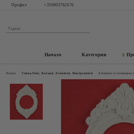
Профил
+359893782676
Начало
Категории
Пр
Начало
Глина,Гипс, Калъпи, Елементи, Инструменти
Елементи от полимерна г