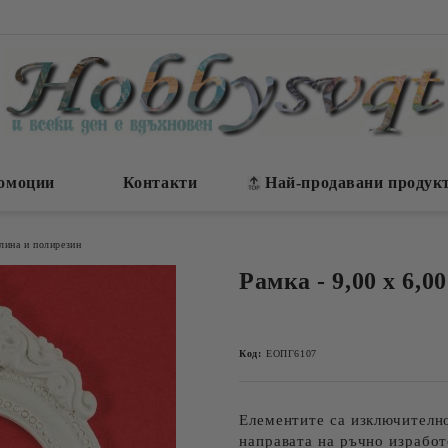
омоции
Контакти
Най-продавани продук
лина и полирезин
Рамка - 9,00 х 6,00
Код:
ЕОПГ6107
Елементите са изключителн
направата на ръчно изработ