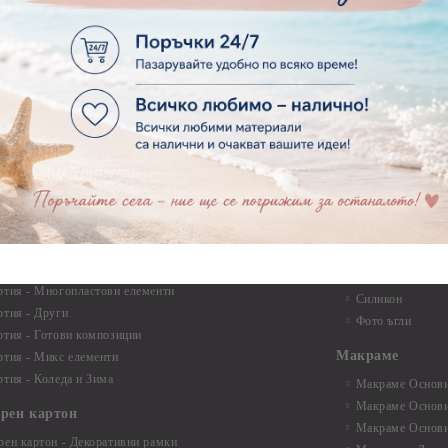
ртия - Детски
30см.
ртия - Училище, Дипломиране и Абитуриентски
Квилинг ленти -
ртия - Животни, птици, пеперуди
Инструменти и п
ртия - Любов, Сватба, Свети Валентин
квилинг
ртия - Дантели, бордюри, ъгли
Комплекти за д
ртия - Рамки
ртия - Цветя, листа и клони
Лепила и лепящ
ртия - За Жени
Лепила
ртия - За Мъже
Лепящи ленти
ртия - Морски
3D Повдигащи к
ртия - Къщи, Врати, Прозорци, Огради, Фенери
ленти
ртия - Пътешествия и Фото моменти
Магнити
тия - Такове, табелки, етикети
Велкро
ртия - Многопластови елементи
Силикон
ртия - Други
Фото ъгли
ртия - Готови композиции
Макраме
ртия - Микс елементи
ртия - Коледа и Зима
Макраме Основи 
Макраме Основи 
ирен картон
Макраме Основи 
рен картон - Декоративни рамки