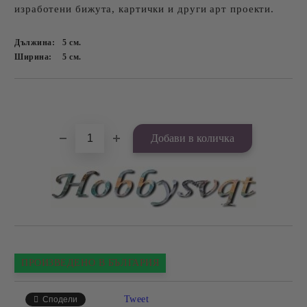
изработени бижута, картички и други арт проекти.
Дължина:
5
см.
Ширина:
5
см.
Добави в желани
ПРОИЗВЕДЕНО В БЪЛГАРИЯ
Tweet
Сподели