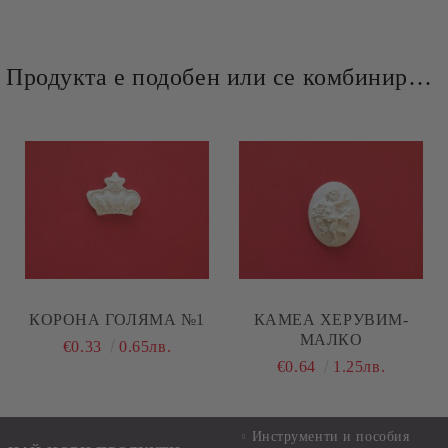
Продукта е подобен или се комбинира добре и със следните продукти :
КОРОНА ГОЛЯМА №1
КАМЕА ХЕРУВИМ-
МАЛКО
€0.33
0.65лв.
€0.64
1.25лв.
Инструменти и пособия