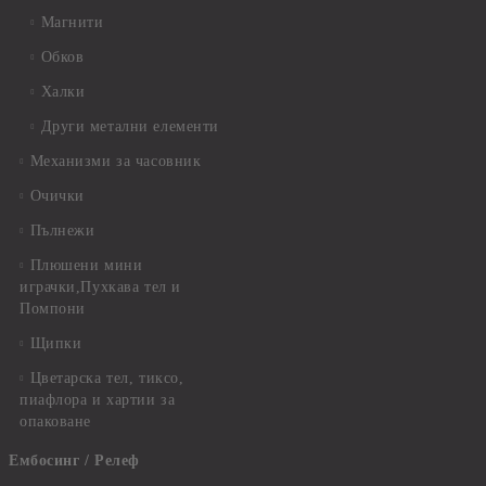
Магнити
Обков
Халки
Други метални елементи
Механизми за часовник
Очички
Пълнежи
Плюшени мини
играчки,Пухкава тел и
Помпони
Щипки
Цветарска тел, тиксо,
пиафлора и хартии за
опаковане
Ембосинг / Релеф