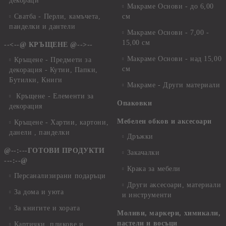
декораци
Макраме Основи - до 6,00
Сватба - Перли, камъчета,
см
панделки и дантели
Макраме Основи - 7,00 -
15,00 см
--<--@ КРЪЩЕНЕ @-->--
Макраме Основи - над 15,00
Кръщене - Предмети за
см
декорация - Кутии, Папки,
Бутилки, Книги
Макраме - Други материали
Кръщене - Елементи за
Опаковки
декорация
Мебелен обков и аксесоари
Кръщене - Хартии, картони,
данели , панделки
Дръжки
@--:---ГОТОВИ ПРОДУКТИ
Закачалки
---:--@
Крака за мебели
Персанализирани подаръци
Други аксесоари, материали
За дома и уюта
и инструменти
За книгите и хората
Моливи, маркери, химикали,
пастели и восъци
Картички, пликове и