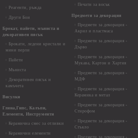
Печати за восък
Реагенти, ръжда
Предмети за декорация
Други Бои
Предмети за декорация -
Брокат, пайети, мъниста и
Акрил и пластмаса
декоративен пясък
Предмети за декорация -
Брокати, ледени кристали и
Дърво
мини перли
Предмети за декорация -
Пайети
Мукава, Картон и Хартия
Мъниста
Предмети за декорация -
МДФ
Декоративен пясък и
камъчета
Предмети за декорация -
Керамика и метал
Висулки
Предмети за декорация -
Глина,Гипс, Калъпи,
Стирофом
Елементи, Инструменти
Предмети за декорация -
Керамична смес за отливки
Стъкло
Керамични елементи
Предмети за декорация -