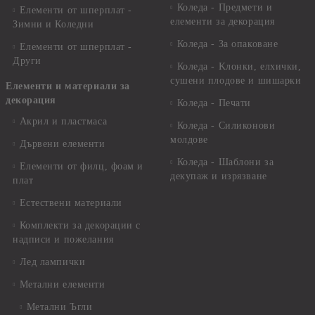
Коледа - Предмети и
Елементи от шперплат -
елементи за декорация
Зимни и Коледни
Коледа - За опаковане
Елементи от шперплат -
Други
Коледа - Kлонки, елхички,
сушени плодове и шишарки
Елементи и материали за
декорация
Коледа - Печати
Акрил и пластмаса
Коледа - Силиконови
молдове
Дървени елементи
Коледа - Шаблони за
Елементи от филц, фоам и
декупаж и изрязване
плат
Естествени материали
Комплекти за декорации с
надписи и пожелания
Лед лампички
Метални елементи
Метални Ъгли