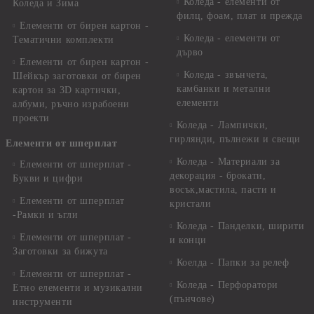
Коледа - елементи от
Коледа и Зима
филц, фоам, плат и прежда
Елементи от бирен картон -
Коледа - елементи от
Тематични комплекти
дърво
Елементи от бирен картон -
Коледа - звънчета,
Шейкър заготовки от бирен
камбанки и метални
картон за 3D картички,
елементи
албуми, ръчно израбоени
проекти
Коледа - Лампички,
гирлянди, пълнежи и свещи
Елементи от шперплат
Коледа - Материали за
Елементи от шперплат -
декорация - брокати,
Букви и цифри
восък,мастила, пасти и
Елементи от шперплат
кристали
-Рамки и ъгли
Коледа - Панделки, ширити
Елементи от шперплат -
и конци
Заготовки за бижута
Коелда - Папки за релеф
Елементи от шперплат -
Коледа - Перфоратори
Етно елементи и музикални
(пънчове)
инструменти