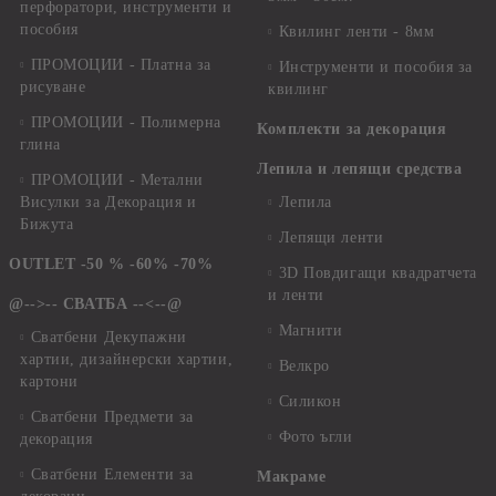
перфоратори, инструменти и
пособия
Квилинг ленти - 8мм
ПРОМОЦИИ - Платна за
Инструменти и пособия за
рисуване
квилинг
ПРОМОЦИИ - Полимерна
Комплекти за декорация
глина
Лепила и лепящи средства
ПРОМОЦИИ - Метални
Висулки за Декорация и
Лепила
Бижута
Лепящи ленти
OUTLET -50 % -60% -70%
3D Повдигащи квадратчета
и ленти
@-->-- СВАТБА --<--@
Магнити
Сватбени Декупажни
хартии, дизайнерски хартии,
Велкро
картони
Силикон
Сватбени Предмети за
Фото ъгли
декорация
Сватбени Елементи за
Макраме