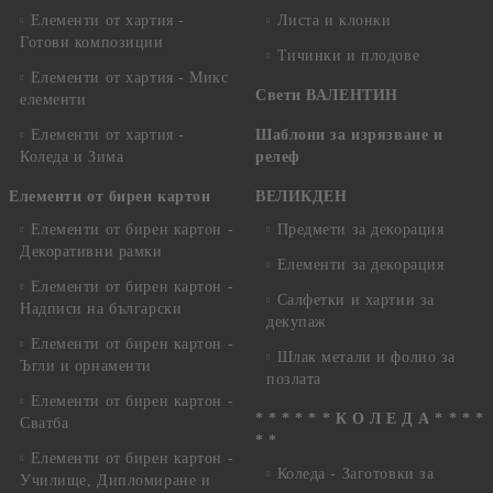
Елементи от хартия -
Листа и клонки
Готови композиции
Тичинки и плодове
Елементи от хартия - Микс
Свети ВАЛЕНТИН
елементи
Елементи от хартия -
Шаблони за изрязване и
Коледа и Зима
релеф
Елементи от бирен картон
ВЕЛИКДЕН
Елементи от бирен картон -
Предмети за декорация
Декоративни рамки
Елементи за декорация
Елементи от бирен картон -
Салфетки и хартии за
Надписи на български
декупаж
Елементи от бирен картон -
Шлак метали и фолио за
Ъгли и орнаменти
позлата
Елементи от бирен картон -
* * * * * * К О Л Е Д А * * * *
Сватба
* *
Елементи от бирен картон -
Коледа - Заготовки за
Училище, Дипломиране и