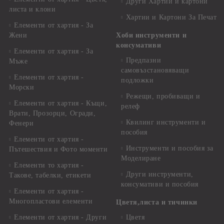
Други Хартии и картони
листа и клони
Хартии и Картони За Печат
Елементи от хартия - За
Жени
Хоби инструменти и
консумативи
Елементи от хартия - За
Предпазни
Мъже
самовъзстановяващи
Елементи от хартия -
подложки
Морски
Режещи, пробиващи и
Елементи от хартия - Къщи,
релеф
Врати, Прозорци, Огради,
Квилинг инструменти и
Фенери
пособия
Елементи от хартия -
Инструменти и пособия за
Пътешествия и Фото моменти
Моделиране
Елементи то хартия -
Други инструменти,
Такове, табелки, етикети
консумативи и пособия
Елементи от хартия -
Многопластови елементи
Цветя,листа и тичинки
Елементи от хартия - Други
Цветя