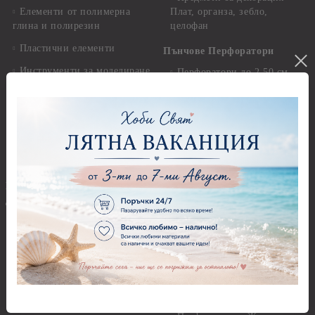
Елементи от полимерна
Плат, органза, зебло,
глина и полирезин
целофан
Пластични елементи
Пънчове Перфоратори
Инструменти за моделиране
Перфоратори до 2,50 см
Молдове и шаблони
Перфоратори 2,50 см
Глина
Перфоратори над 2,50 см
Самосъхнеща глина
Бордюрни пънчове
Полимерна Глина
Ъглови перфоратори
Перфоратори Основни
Приложни техники и
Фигури - кръгове, овали
Декупаж
Декупажна хартия
Перфоратори - Сърца и
звезди
Оризова декупажна
хартия А4 - Alchemy of Art -
Перфоратори - Цветя, листа
25-30 гр.
и клонки
Оризова декупажна хартия
Перфоратори - Детски
А4 - Itd. Collection - 25-30