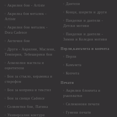
Дантели
Акрилни бои - Artiste
Конци, ширити и други
Акрилна боя металик -
Artiste
Панделки и дантели -
Детски мотиви
Акрилни бои металик -
Dora Cadence
Панделки и дантели -
Зимни и Коледни мотиви
Антични бои
Перли,камъчета и копчета
Други - Акрилни, Маслени,
Темперни, Тебеширени бои
Перли
Алкохолни мастила и
Камъчета
оцветители
Копчета
Бои за стъкло, керамика и
стирофом
Печати
Бои за коприна и текстил
Акрилни блокчета и
ръкохватки
Бои за свещи Cadence
Силиконови печати
Солвентни бои, Патина
Гумени печати
Универсални контури