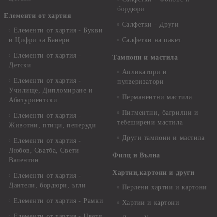
бордюри
Елементи от хартия
Салфетки - Други
Елементи от хартия - Букви
и Цифри за Банери
Салфетки на пакет
Елементи от хартия -
Тампони и мастила
Детски
Апликатори и
Елементи от хартия -
пулверизатори
Училище, Дипломиране и
Перманентни мастила
Абитуриентски
Пигментни, багрилни и
Елементи от хартия -
тебеширени мастила
Животни, птици, пеперуди
Други тампони и мастила
Елементи от хартия -
Любов, Сватба, Свети
Филц и Вълна
Валентин
Хартии,картони и други
Елементи от хартия -
Дантели, бордюри, ъгли
Перлени хартии и картони
Елементи от хартия - Рамки
Хартии и картони
Елементи от хартия - Цветя,