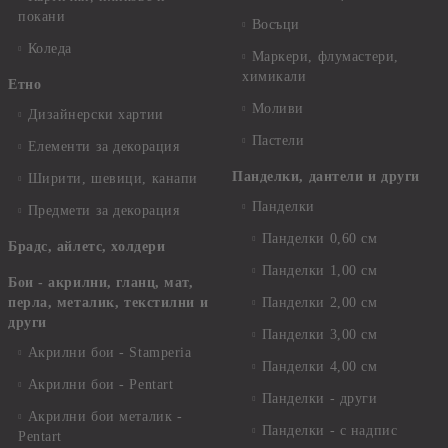
покани
Восъци
Коледа
Маркери, флумастери,
химикали
Етно
Моливи
Дизайнерски хартии
Пастели
Елементи за декорация
Панделки, дантели и други
Ширити, шевици, канапи
Панделки
Предмети за декорация
Панделки 0,60 см
Брадс, айлетс, холдери
Панделки 1,00 см
Бои - акрилни, гланц, мат,
перла, металик, текстилни и
Панделки 2,00 см
други
Панделки 3,00 см
Акрилни бои - Stamperia
Панделки 4,00 см
Акрилни бои - Pentart
Панделки - други
Акрилни бои металик -
Панделки - с надпис
Pentart