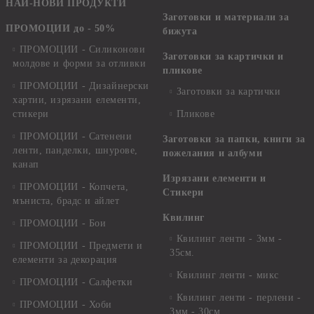
НАЙ-НОВИ ПРОДУКТИ
Заготовки и материали за
ПРОМОЦИИ до - 50%
бижута
ПРОМОЦИИ - Силиконови
Заготовки за картички и
молдове и форми за отливки
пликове
ПРОМОЦИИ - Дизайнерски
Заготовки за картички
хартии, изрязани елементи,
стикери
Пликове
ПРОМОЦИИ - Сатенени
Заготовки за папки, книги за
ленти, панделки, шнурове,
пожелания и албуми
канап
Изрязани елементи и
ПРОМОЦИИ - Копчета,
Стикери
мъниста, брадс и айлет
Квилинг
ПРОМОЦИИ - Бои
Квилинг ленти - 3мм -
ПРОМОЦИИ - Предмети и
35см.
елементи за декорация
Квилинг ленти - микс
ПРОМОЦИИ - Салфетки
Квилинг ленти - перлени -
ПРОМОЦИИ - Хоби
3мм - 30см.