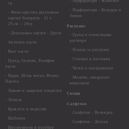
Перфоратори - Животни
гр.
Перфоратори - Коледни и
Фина оризова декупажна
Зимни
хартия Stamperia - 21 х
29.см. - 28гр.
Рисуване
Декупажна хартия - Други
Грунд и почистващи
разтвори
Антични пасти
Платна за рисуване
Вакс пасти
Стативи и поставки
Грунд, Основи, Релефни
пасти
Четки и инструменти
Варак, Шлак метал, Фолио,
Моливи, акварелни
Пантна
комплекти
Лакове и защитни покрития
Свещи
Лепила
Салфетки
Краклета и медиуми
Салфетки - Великден
Шаблони
Салфетки - Детски
Инструменти и пособия