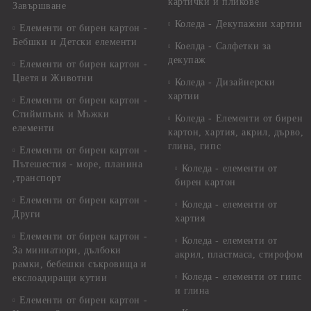
картички и пликове
Завършване
Коледа - Декупажни хартии
Елементи от бирен картон -
Бебшки и Детски елементи
Коелда - Салфетки за
декупаж
Елементи от бирен картон -
Цветя и Животни
Коледа - Дизайнерски
хартии
Елементи от бирен картон -
Стиймпънк и Мъжки
Коледа - Eлементи от бирен
елементи
картон, хартия, акрил, дърво,
глина, гипс
Елементи от бирен картон -
Пътешестия - море, планина
Коледа - елементи от
,транспорт
бирен картон
Елементи от бирен картон -
Коледа - елементи от
Други
хартия
Елементи от бирен картон -
Коледа - елементи от
За миниатюри, дълбоки
акрил, пластмаса, стирофом
рамки, бебешки съкровища и
Коледа - елементи от гипс
екслоадиращи кутии
и глина
Елементи от бирен картон -