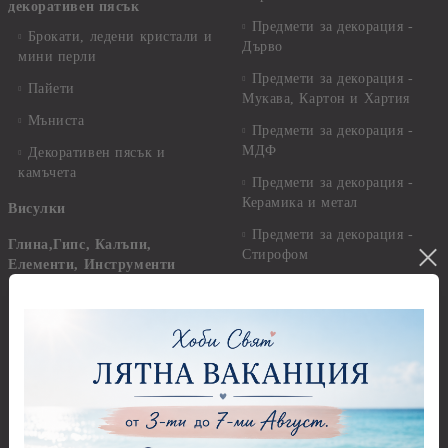
декоративен пясък
Предмети за декорация -
Брокати, ледени кристали и
Дърво
мини перли
Предмети за декорация -
Пайети
Мукава, Картон и Хартия
Мъниста
Предмети за декорация -
МДФ
Декоративен пясък и
камъчета
Предмети за декорация -
Керамика и метал
Висулки
Предмети за декорация -
Глина,Гипс, Калъпи,
Стирофом
Елементи, Инструменти
Предмети за декорация -
Керамична смес за отливки
Стъкло
Керамични елементи
Предмети за декорация -
Елементи от полимерна
Плат, органза, зебло,
глина и полирезин
целофан
Пластични елементи
Пънчове Перфоратори
Инструменти за моделиране
Перфоратори до 2,50 см