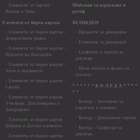
Елементи от хартия -
Шаблони за изрязване и
Коледа и Зима
релеф
Елементи от бирен картон
ВЕЛИКДЕН
Елементи от бирен картон -
Предмети за декорация
Декоративни рамки
Елементи за декорация
Елементи от бирен картон -
Салфетки и хартии за
Надписи на български
декупаж
Елементи от бирен картон -
Шлак метали и фолио за
Ъгли и орнаменти
позлата
Елементи от бирен картон -
* * * * * * К О Л Е Д А * * * *
Сватба
* *
Елементи от бирен картон -
Коледа - Заготовки за
Училище, Дипломиране и
картички и пликове
Завършване
Коледа - Декупажни хартии
Елементи от бирен картон -
Бебшки и Детски елементи
Коелда - Салфетки за
декупаж
Елементи от бирен картон -