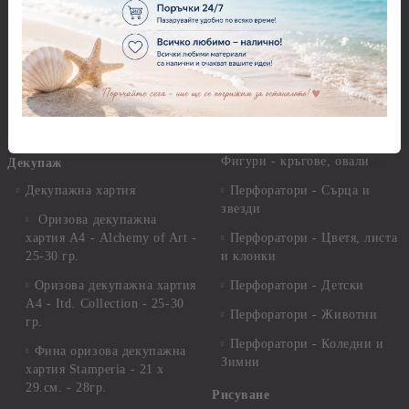
Молдове и шаблони
Перфоратори 2,50 см
Глина
Перфоратори над 2,50 см
Самосъхнеща глина
Бордюрни пънчове
Полимерна Глина
Ъглови перфоратори
Перфоратори Основни
Приложни техники и
Фигури - кръгове, овали
Декупаж
Декупажна хартия
Перфоратори - Сърца и
звезди
Оризова декупажна
хартия А4 - Alchemy of Art -
Перфоратори - Цветя, листа
25-30 гр.
и клонки
Оризова декупажна хартия
Перфоратори - Детски
А4 - Itd. Collection - 25-30
Перфоратори - Животни
гр.
Перфоратори - Коледни и
Фина оризова декупажна
Зимни
хартия Stamperia - 21 х
29.см. - 28гр.
Рисуване