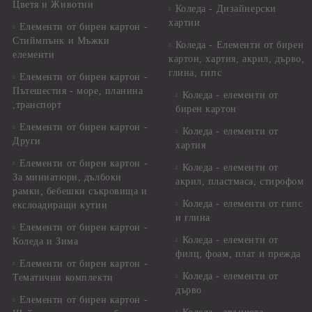
Цветя и Животни
Коледа - Дизайнерски
хартии
Елементи от бирен картон -
Стиймпънк и Мъжки
Коледа - Eлементи от бирен
елементи
картон, хартия, акрил, дърво,
глина, гипс
Елементи от бирен картон -
Пътешестия - море, планина
Коледа - елементи от
,транспорт
бирен картон
Елементи от бирен картон -
Коледа - елементи от
Други
хартия
Елементи от бирен картон -
Коледа - елементи от
За миниатюри, дълбоки
акрил, пластмаса, стирофом
рамки, бебешки съкровища и
Коледа - елементи от гипс
екслоадиращи кутии
и глина
Елементи от бирен картон -
Коледа - елементи от
Коледа и Зима
филц, фоам, плат и прежда
Елементи от бирен картон -
Коледа - елементи от
Тематични комплекти
дърво
Елементи от бирен картон -