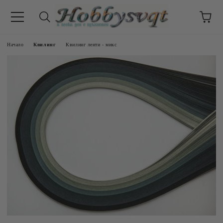
Начало
Квилинг
Квилинг ленти - микс