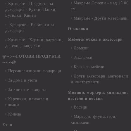
Макраме Основи - над 15,00
Кръщене - Предмети за
см
декорация - Кутии, Папки,
Бутилки, Книги
Макраме - Други материали
Кръщене - Елементи за
Опаковки
декорация
Мебелен обков и аксесоари
Кръщене - Хартии, картони,
данели , панделки
Дръжки
@--:---ГОТОВИ ПРОДУКТИ
Закачалки
---:--@
Крака за мебели
Персанализирани подаръци
Други аксесоари, материали
За дома и уюта
и инструменти
За книгите и хората
Моливи, маркери, химикали,
пастели и восъци
Картички, пликове и
покани
Восъци
Коледа
Маркери, флумастери,
химикали
Етно