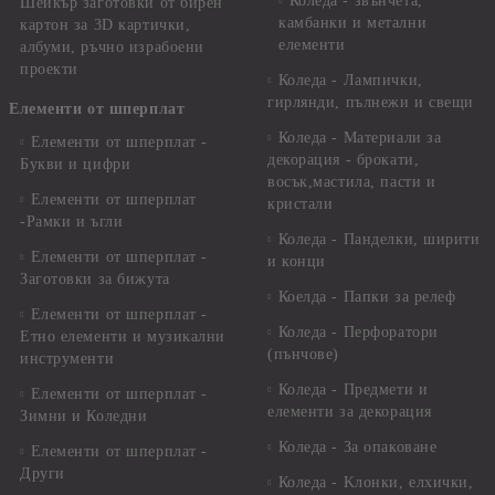
Коледа - звънчета,
Шейкър заготовки от бирен
камбанки и метални
картон за 3D картички,
елементи
албуми, ръчно израбоени
проекти
Коледа - Лампички,
гирлянди, пълнежи и свещи
Елементи от шперплат
Коледа - Материали за
Елементи от шперплат -
декорация - брокати,
Букви и цифри
восък,мастила, пасти и
Елементи от шперплат
кристали
-Рамки и ъгли
Коледа - Панделки, ширити
Елементи от шперплат -
и конци
Заготовки за бижута
Коелда - Папки за релеф
Елементи от шперплат -
Коледа - Перфоратори
Етно елементи и музикални
(пънчове)
инструменти
Коледа - Предмети и
Елементи от шперплат -
елементи за декорация
Зимни и Коледни
Коледа - За опаковане
Елементи от шперплат -
Други
Коледа - Kлонки, елхички,