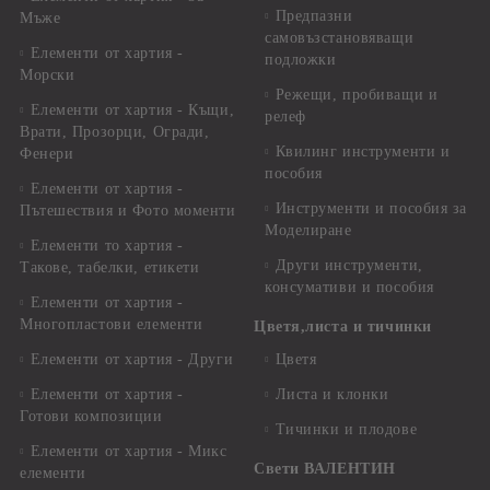
Предпазни
Мъже
самовъзстановяващи
Елементи от хартия -
подложки
Морски
Режещи, пробиващи и
Елементи от хартия - Къщи,
релеф
Врати, Прозорци, Огради,
Квилинг инструменти и
Фенери
пособия
Елементи от хартия -
Инструменти и пособия за
Пътешествия и Фото моменти
Моделиране
Елементи то хартия -
Други инструменти,
Такове, табелки, етикети
консумативи и пособия
Елементи от хартия -
Многопластови елементи
Цветя,листа и тичинки
Елементи от хартия - Други
Цветя
Елементи от хартия -
Листа и клонки
Готови композиции
Тичинки и плодове
Елементи от хартия - Микс
Свети ВАЛЕНТИН
елементи