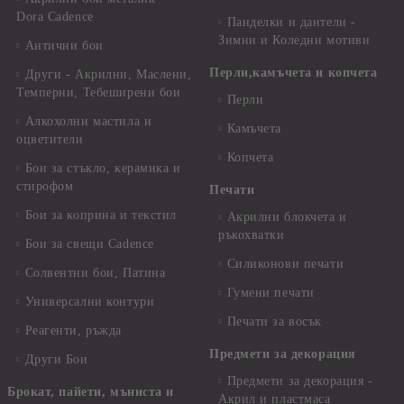
Dora Cadence
Панделки и дантели -
Зимни и Коледни мотиви
Антични бои
Перли,камъчета и копчета
Други - Акрилни, Маслени,
Темперни, Тебеширени бои
Перли
Алкохолни мастила и
Камъчета
оцветители
Копчета
Бои за стъкло, керамика и
стирофом
Печати
Бои за коприна и текстил
Акрилни блокчета и
ръкохватки
Бои за свещи Cadence
Силиконови печати
Солвентни бои, Патина
Гумени печати
Универсални контури
Печати за восък
Реагенти, ръжда
Предмети за декорация
Други Бои
Предмети за декорация -
Брокат, пайети, мъниста и
Акрил и пластмаса