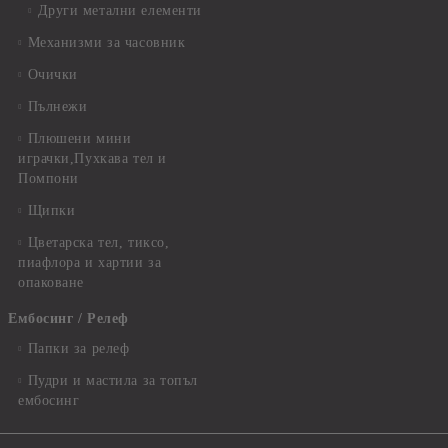
Други метални елементи
Механизми за часовник
Очички
Пълнежи
Плюшени мини
играчки,Пухкава тел и
Помпони
Щипки
Цветарска тел, тиксо,
пиафлора и хартии за
опаковане
Ембосинг / Релеф
Папки за релеф
Пудри и мастила за топъл
ембосинг