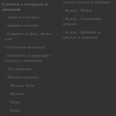
сушени плодове и шишарки
Елементи и материали за
декорация
Коледа - Печати
Акрил и пластмаса
Коледа - Силиконови
молдове
Дървени елементи
Коледа - Шаблони за
Елементи от филц, фоам и
декупаж и изрязване
плат
Естествени материали
Комплекти за декорации с
надписи и пожелания
Лед лампички
Метални елементи
Метални Ъгли
Магнити
Обков
Халки