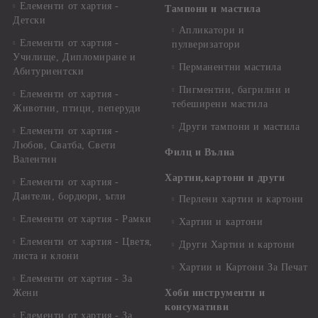
Елементи от хартия -
Тампони и мастила
Детски
Апликатори и
Елементи от хартия -
пулверизатори
Училище, Дипломиране и
Перманентни мастила
Абитуриентски
Пигментни, багрилни и
Елементи от хартия -
тебеширени мастила
Животни, птици, пеперуди
Други тампони и мастила
Елементи от хартия -
Любов, Сватба, Свети
Филц и Вълна
Валентин
Хартии,картони и други
Елементи от хартия -
Дантели, бордюри, ъгли
Перлени хартии и картони
Елементи от хартия - Рамки
Хартии и картони
Елементи от хартия - Цветя,
Други Хартии и картони
листа и клони
Хартии и Картони За Печат
Елементи от хартия - За
Жени
Хоби инструменти и
консумативи
Елементи от хартия - За