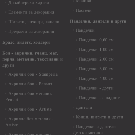
Моливи
Дизайнерски хартии
Пастели
Елементи за декорация
Панделки, дантели и други
Ширити, шевици, канапи
Панделки
Предмети за декорация
Панделки 0,60 см
Брадс, айлетс, холдери
Панделки 1,00 см
Бои - акрилни, гланц, мат,
перла, металик, текстилни и
Панделки 2,00 см
други
Панделки 3,00 см
Акрилни бои - Stamperia
Панделки 4,00 см
Акрилни бои - Pentart
Панделки - други
Акрилни бои металик -
Панделки - с надпис
Pentart
Дантели
Акрилни бои - Artiste
Конци, ширити и други
Акрилна боя металик -
Artiste
Панделки и дантели -
Детски мотиви
Акрилни бои металик -