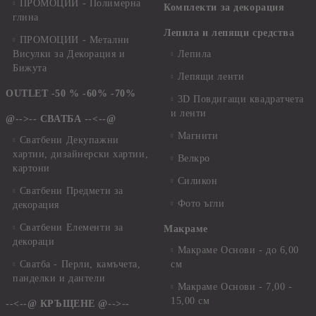
ПРОМОЦИИ - Полимерна
Комплекти за декорация
глина
Лепила и лепящи средства
ПРОМОЦИИ - Метални
Висулки за Декорация и
Лепила
Бижута
Лепящи ленти
OUTLET -50 % -60% -70%
3D Повдигащи квадратчета
и ленти
@-->-- СВАТБА --<--@
Магнити
Сватбени Декупажни
хартии, дизайнерски хартии,
Велкро
картони
Силикон
Сватбени Предмети за
Фото ъгли
декорация
Сватбени Елементи за
Макраме
декораци
Макраме Основи - до 6,00
Сватба - Перли, камъчета,
см
панделки и дантели
Макраме Основи - 7,00 -
15,00 см
--<--@ КРЪЩЕНЕ @-->--