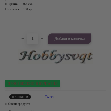
Ширина:
0.3
см.
Плътност:
130
гр.
Добави в желани
ПРОИЗВЕДЕНО В БЪЛГАРИЯ
Tweet
Сподели
Оцени продукта