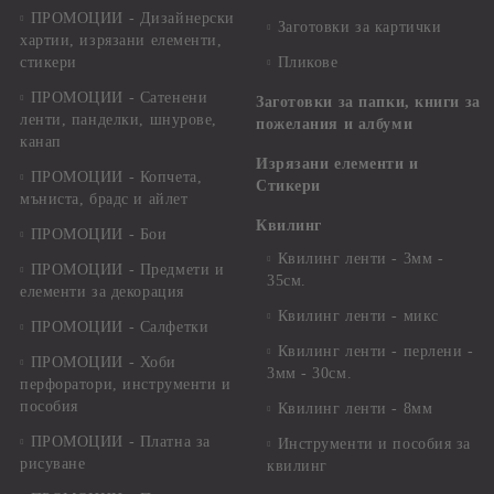
ПРОМОЦИИ - Дизайнерски
Заготовки за картички
хартии, изрязани елементи,
стикери
Пликове
ПРОМОЦИИ - Сатенени
Заготовки за папки, книги за
ленти, панделки, шнурове,
пожелания и албуми
канап
Изрязани елементи и
ПРОМОЦИИ - Копчета,
Стикери
мъниста, брадс и айлет
Квилинг
ПРОМОЦИИ - Бои
Квилинг ленти - 3мм -
ПРОМОЦИИ - Предмети и
35см.
елементи за декорация
Квилинг ленти - микс
ПРОМОЦИИ - Салфетки
Квилинг ленти - перлени -
ПРОМОЦИИ - Хоби
3мм - 30см.
перфоратори, инструменти и
пособия
Квилинг ленти - 8мм
ПРОМОЦИИ - Платна за
Инструменти и пособия за
рисуване
квилинг