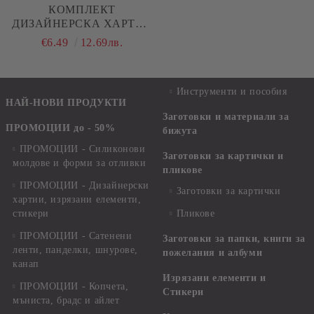
КОМПЛЕКТ
ДИЗАЙНЕРСКА ХАРТИЯ
- MELODY OF THE
€6.49
12.69лв.
HEART - 12
ДВУСТРАННИ ЛИСТА
Инструменти и пособия
НАЙ-НОВИ ПРОДУКТИ
Заготовки и материали за
ПРОМОЦИИ до - 50%
бижута
ПРОМОЦИИ - Силиконови
Заготовки за картички и
молдове и форми за отливки
пликове
ПРОМОЦИИ - Дизайнерски
Заготовки за картички
хартии, изрязани елементи,
стикери
Пликове
ПРОМОЦИИ - Сатенени
Заготовки за папки, книги за
ленти, панделки, шнурове,
пожелания и албуми
канап
Изрязани елементи и
ПРОМОЦИИ - Копчета,
Стикери
мъниста, брадс и айлет