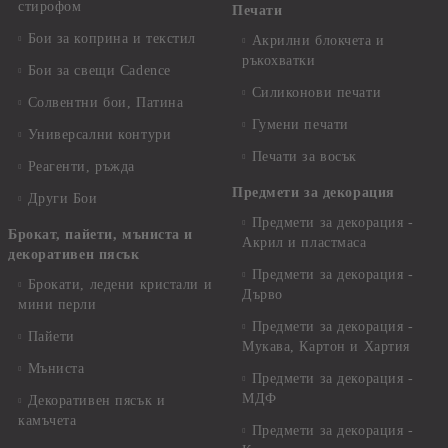
стирофом
Печати
Бои за коприна и текстил
Акрилни блокчета и
ръкохватки
Бои за свещи Cadence
Силиконови печати
Солвентни бои, Патина
Гумени печати
Универсални контури
Печати за восък
Реагенти, ръжда
Предмети за декорация
Други Бои
Предмети за декорация -
Брокат, пайети, мъниста и
Акрил и пластмаса
декоративен пясък
Предмети за декорация -
Брокати, ледени кристали и
Дърво
мини перли
Предмети за декорация -
Пайети
Мукава, Картон и Хартия
Мъниста
Предмети за декорация -
МДФ
Декоративен пясък и
камъчета
Предмети за декорация -