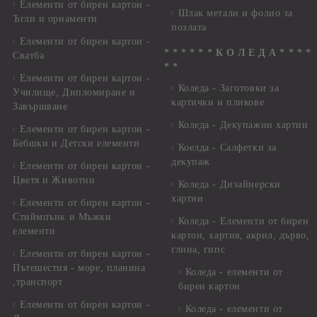
Елементи от бирен картон -
Шлак метали и фолио за
Ъгли и орнаменти
позлата
Елементи от бирен картон -
* * * * * * К О Л Е Д А * * * *
Сватба
* *
Елементи от бирен картон -
Коледа - Заготовки за
Училище, Дипломиране и
картички и пликове
Завършване
Коледа - Декупажни хартии
Елементи от бирен картон -
Бебшки и Детски елементи
Коелда - Салфетки за
декупаж
Елементи от бирен картон -
Цветя и Животни
Коледа - Дизайнерски
хартии
Елементи от бирен картон -
Стиймпънк и Мъжки
Коледа - Eлементи от бирен
елементи
картон, хартия, акрил, дърво,
глина, гипс
Елементи от бирен картон -
Пътешестия - море, планина
Коледа - елементи от
,транспорт
бирен картон
Елементи от бирен картон -
Коледа - елементи от