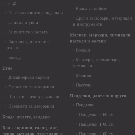
---:--@
Крака за мебели
Персанализирани подаръци
Други аксесоари, материали
За дома и уюта
и инструменти
За книгите и хората
Моливи, маркери, химикали,
пастели и восъци
Картички, пликове и
покани
Восъци
Коледа
Маркери, флумастери,
химикали
Етно
Моливи
Дизайнерски хартии
Пастели
Елементи за декорация
Панделки, дантели и други
Ширити, шевици, канапи
Панделки
Предмети за декорация
Панделки 0,60 см
Брадс, айлетс, холдери
Панделки 1,00 см
Бои - акрилни, гланц, мат,
перла, металик, текстилни и
Панделки 2,00 см