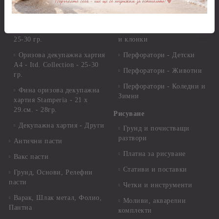
Декупажна хартия
Перфоратори - Сърца и
звезди
Оризова декупажна
хартия А4 - Alchemy of Art -
Перфоратори - Цветя, листа
25-30 гр.
и клонки
Оризова декупажна хартия
Перфоратори - Детски
А4 - Itd. Collection - 25-30
Перфоратори - Животни
гр.
Перфоратори - Коледни и
Фина оризова декупажна
Зимни
хартия Stamperia - 21 х
29.см. - 28гр.
Рисуване
Декупажна хартия - Други
Грунд и почистващи
разтвори
Антични пасти
Платна за рисуване
Вакс пасти
Стативи и поставки
Грунд, Основи, Релефни
пасти
Четки и инструменти
Варак, Шлак метал, Фолио,
Моливи, акварелни
Пантна
комплекти