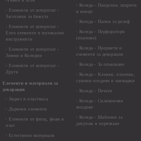
-Рамки и ъгли
Коледа - Панделки, ширити
Елементи от шперплат -
и конци
Заготовки за бижута
Коелда - Папки за релеф
Елементи от шперплат -
Коледа - Перфоратори
Етно елементи и музикални
(пънчове)
инструменти
Коледа - Предмети и
Елементи от шперплат -
елементи за декорация
Зимни и Коледни
Коледа - За опаковане
Елементи от шперплат -
Други
Коледа - Kлонки, елхички,
сушени плодове и шишарки
Елементи и материали за
декорация
Коледа - Печати
Акрил и пластмаса
Коледа - Силиконови
молдове
Дървени елементи
Коледа - Шаблони за
Елементи от филц, фоам и
декупаж и изрязване
плат
Естествени материали