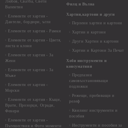
Любов, Сватба, Свети
Филц и Вълна
Валентин
Хартии,картони и други
Елементи от хартия -
Дантели, бордюри, ъгли
Перлени хартии и картони
Елементи от хартия - Рамки
Хартии и картони
Елементи от хартия - Цветя,
Други Хартии и картони
листа и клони
Хартии и Картони За Печат
Елементи от хартия - За
Жени
Хоби инструменти и
консумативи
Елементи от хартия - За
Предпазни
Мъже
самовъзстановяващи
Елементи от хартия -
подложки
Морски
Режещи, пробиващи и
Елементи от хартия - Къщи,
релеф
Врати, Прозорци, Огради,
Квилинг инструменти и
Фенери
пособия
Елементи от хартия -
Инструменти и пособия за
Пътешествия и Фото моменти