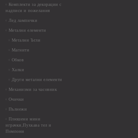
Комплекти за декорации с
надписи и пожелания
Лед лампички
Метални елементи
Метални Ъгли
Магнити
Обков
Халки
Други метални елементи
Механизми за часовник
Очички
Пълнежи
Плюшени мини
играчки,Пухкава тел и
Помпони