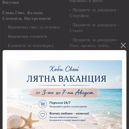
Керамика и метал
Висулки
Предмети за декорация -
Глина,Гипс, Калъпи,
Стирофом
Елементи, Инструменти
Предмети за декорация -
Керамична смес за отливки
Стъкло
Керамични елементи
Предмети за декорация -
Елементи от полимерна
Плат, органза, зебло,
глина и полирезин
целофан
Пластични елементи
Пънчове Перфоратори
Инструменти за моделиране
Перфоратори до 2,50 см
Молдове и шаблони
Перфоратори 2,50 см
Глина
Перфоратори над 2,50 см
Самосъхнеща глина
Бордюрни пънчове
Полимерна Глина
Ъглови перфоратори
Перфоратори Основни
Приложни техники и
Фигури - кръгове, овали
Декупаж