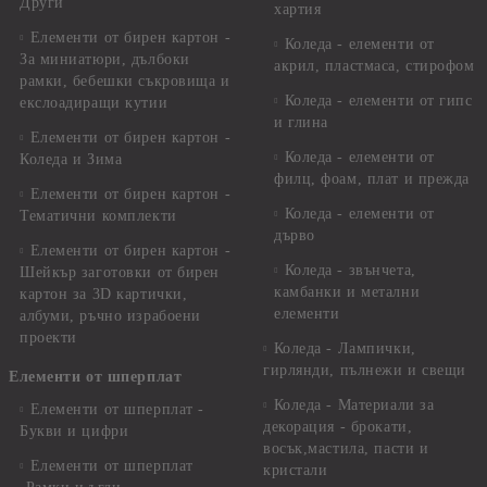
Други
хартия
Елементи от бирен картон -
Коледа - елементи от
За миниатюри, дълбоки
акрил, пластмаса, стирофом
рамки, бебешки съкровища и
Коледа - елементи от гипс
екслоадиращи кутии
и глина
Елементи от бирен картон -
Коледа - елементи от
Коледа и Зима
филц, фоам, плат и прежда
Елементи от бирен картон -
Коледа - елементи от
Тематични комплекти
дърво
Елементи от бирен картон -
Коледа - звънчета,
Шейкър заготовки от бирен
камбанки и метални
картон за 3D картички,
елементи
албуми, ръчно израбоени
проекти
Коледа - Лампички,
гирлянди, пълнежи и свещи
Елементи от шперплат
Коледа - Материали за
Елементи от шперплат -
декорация - брокати,
Букви и цифри
восък,мастила, пасти и
Елементи от шперплат
кристали