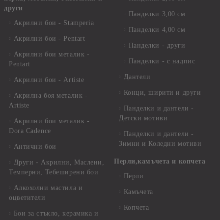
други
Панделки 3,00 см
Акрилни бои - Stamperia
Панделки 4,00 см
Акрилни бои - Pentart
Панделки - други
Акрилни бои металик -
Панделки - с надпис
Pentart
Дантели
Акрилни бои - Artiste
Конци, ширити и други
Акрилна боя металик -
Artiste
Панделки и дантели -
Детски мотиви
Акрилни бои металик -
Dora Cadence
Панделки и дантели -
Зимни и Коледни мотиви
Антични бои
Перли,камъчета и копчета
Други - Акрилни, Маслени,
Темперни, Тебеширени бои
Перли
Алкохолни мастила и
Камъчета
оцветители
Копчета
Бои за стъкло, керамика и