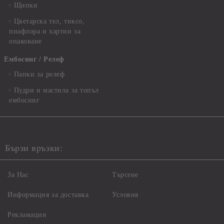
Щипки
Цветарска тел, тиксо,
пиафлора и хартии за
опаковане
Ембосинг / Релеф
Папки за релеф
Пудри и мастила за топъл
ембосинг
Бързи връзки:
За Нас
Търсене
Информация за доставка
Условия
Рекламации