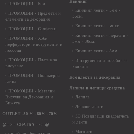
Квилинг
ПРОМОЦИИ - Бои
Квилинг ленти - 3мм -
ПРОМОЦИИ - Предмети и
35см.
елементи за декорация
Квилинг ленти - микс
ПРОМОЦИИ - Салфетки
Квилинг ленти - перлени -
ПРОМОЦИИ - Хоби
3мм - 30см.
перфоратори, инструменти и
пособия
Квилинг ленти - 8мм
ПРОМОЦИИ - Платна за
Инструменти и пособия за
рисуване
квилинг
ПРОМОЦИИ - Полимерна
Комплекти за декорация
глина
Лепила и лепящи средства
ПРОМОЦИИ - Метални
Висулки за Декорация и
Лепила
Бижута
Лепящи ленти
OUTLET -50 % -60% -70%
3D Повдигащи квадратчета
и ленти
@-->-- СВАТБА --<--@
Магнити
Сватбени Декупажни