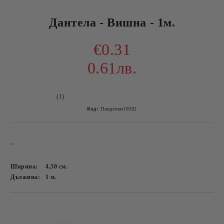
Дантела - Вишна - 1м.
€0.31
0.61лв.
(1)
Код:
Панделки10382
..
Ширина:
4,50
см.
Дължина:
1
м.
Добави в желани