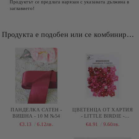
Продуктът се предлага нарязан с указаната дължина в
заглавието!
Продукта е подобен или се комбинира добре и със следните продукти :
ПАНДЕЛКА САТЕН -
ЦВЕТЕНЦА ОТ ХАРТИЯ
ВИШНА - 10 М №54
- LITTLE BIRDIE -
CANDY MIX - 50 БР.
€3.13
6.12лв.
€4.91
9.60лв.