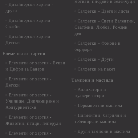
мотиви, плодове и зеленчуци
Дизайнерски хартии -
други
Салфетки - Цветя и листа
Дизайнерски хартии -
Салфетки - Свети Валентин,
Сватби
Сватбени, Любов, Рожден
ден
Дизайнерски хартии -
Детски
Салфетки - Фонове и
бордюри
Елементи от хартия
Салфетки - Други
Елементи от хартия - Букви
и Цифри за Банери
Салфетки на пакет
Елементи от хартия -
Тампони и мастила
Детски
Апликатори и
Елементи от хартия -
пулверизатори
Училище, Дипломиране и
Перманентни мастила
Абитуриентски
Пигментни, багрилни и
Елементи от хартия -
тебеширени мастила
Животни, птици, пеперуди
Други тампони и мастила
Елементи от хартия -