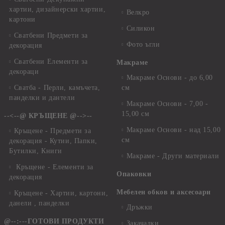
хартии, дизайнерски хартии,
Велкро
картони
Силикон
Сватбени Предмети за
Фото ъгли
декорация
Сватбени Елементи за
Макраме
декораци
Макраме Основи - до 6,00
Сватба - Перли, камъчета,
см
панделки и дантели
Макраме Основи - 7,00 -
15,00 см
--<--@ КРЪЩЕНЕ @-->--
Макраме Основи - над 15,00
Кръщене - Предмети за
см
декорация - Кутии, Папки,
Бутилки, Книги
Макраме - Други материали
Кръщене - Елементи за
Опаковки
декорация
Мебелен обков и аксесоари
Кръщене - Хартии, картони,
данели , панделки
Дръжки
@--:---ГОТОВИ ПРОДУКТИ
Закачалки