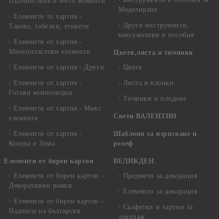
Пътешествия и Фото моменти
Моделиране
Елементи то хартия -
Други инструменти,
Такове, табелки, етикети
консумативи и пособия
Елементи от хартия -
Многопластови елементи
Цветя,листа и тичинки
Елементи от хартия - Други
Цветя
Елементи от хартия -
Листа и клонки
Готови композиции
Тичинки и плодове
Елементи от хартия - Микс
Свети ВАЛЕНТИН
елементи
Елементи от хартия -
Шаблони за изрязване и
Коледа и Зима
релеф
Елементи от бирен картон
ВЕЛИКДЕН
Елементи от бирен картон -
Предмети за декорация
Декоративни рамки
Елементи за декорация
Елементи от бирен картон -
Салфетки и хартии за
Надписи на български
декупаж