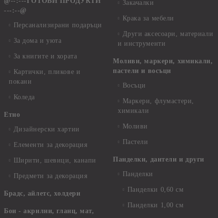
@--:---ГОТОВИ ПРОДУКТИ
Закачалки
---:--@
Крака за мебели
Персанализирани подаръци
Други аксесоари, материали
За дома и уюта
и инструменти
За книгите и хората
Моливи, маркери, химикали,
пастели и восъци
Картички, пликове и
покани
Восъци
Коледа
Маркери, флумастери,
химикали
Етно
Моливи
Дизайнерски хартии
Пастели
Елементи за декорация
Панделки, дантели и други
Ширити, шевици, канапи
Панделки
Предмети за декорация
Панделки 0,60 см
Брадс, айлетс, холдери
Панделки 1,00 см
Бои - акрилни, гланц, мат,