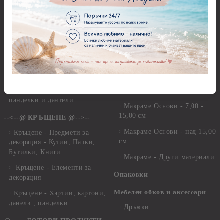
Магнити
Сватбени Декупажни
хартии, дизайнерски хартии,
Велкро
картони
Силикон
Сватбени Предмети за
Фото ъгли
декорация
Сватбени Елементи за
Макраме
декораци
Макраме Основи - до 6,00
Сватба - Перли, камъчета,
см
панделки и дантели
Макраме Основи - 7,00 -
15,00 см
--<--@ КРЪЩЕНЕ @-->--
Макраме Основи - над 15,00
Кръщене - Предмети за
см
декорация - Кутии, Папки,
Бутилки, Книги
Макраме - Други материали
Кръщене - Елементи за
Опаковки
декорация
Мебелен обков и аксесоари
Кръщене - Хартии, картони,
данели , панделки
Дръжки