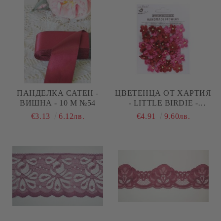
ПАНДЕЛКА САТЕН -
ЦВЕТЕНЦА ОТ ХАРТИЯ
ВИШНА - 10 М №54
- LITTLE BIRDIE -
CANDY MIX - 50 БР.
€3.13
6.12лв.
€4.91
9.60лв.