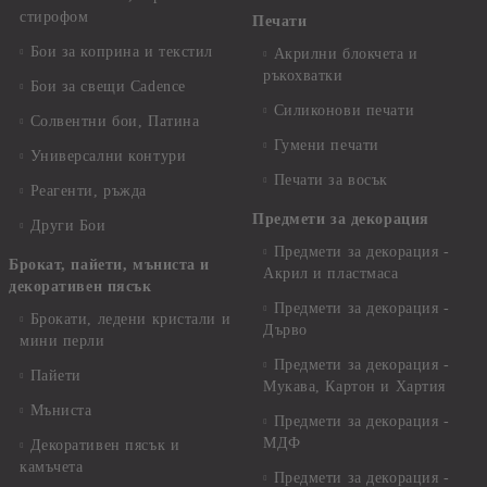
стирофом
Печати
Бои за коприна и текстил
Акрилни блокчета и
ръкохватки
Бои за свещи Cadence
Силиконови печати
Солвентни бои, Патина
Гумени печати
Универсални контури
Печати за восък
Реагенти, ръжда
Предмети за декорация
Други Бои
Предмети за декорация -
Брокат, пайети, мъниста и
Акрил и пластмаса
декоративен пясък
Предмети за декорация -
Брокати, ледени кристали и
Дърво
мини перли
Предмети за декорация -
Пайети
Мукава, Картон и Хартия
Мъниста
Предмети за декорация -
МДФ
Декоративен пясък и
камъчета
Предмети за декорация -