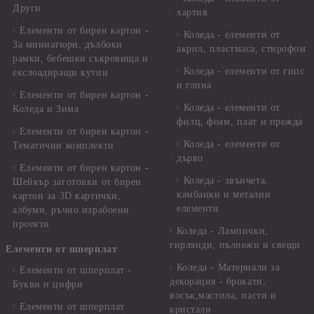
Други
хартия
Елементи от бирен картон -
Коледа - елементи от
За миниатюри, дълбоки
акрил, пластмаса, стирофом
рамки, бебешки съкровища и
Коледа - елементи от гипс
екслоадиращи кутии
и глина
Елементи от бирен картон -
Коледа - елементи от
Коледа и Зима
филц, фоам, плат и прежда
Елементи от бирен картон -
Коледа - елементи от
Тематични комплекти
дърво
Елементи от бирен картон -
Коледа - звънчета,
Шейкър заготовки от бирен
камбанки и метални
картон за 3D картички,
елементи
албуми, ръчно израбоени
проекти
Коледа - Лампички,
гирлянди, пълнежи и свещи
Елементи от шперплат
Коледа - Материали за
Елементи от шперплат -
декорация - брокати,
Букви и цифри
восък,мастила, пасти и
Елементи от шперплат
кристали