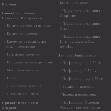
Керамика и метал
Висулки
Предмети за декорация -
Глина,Гипс, Калъпи,
Стирофом
Елементи, Инструменти
Предмети за декорация -
Керамична смес за отливки
Стъкло
Керамични елементи
Предмети за декорация -
Елементи от полимерна
Плат, органза, зебло,
глина и полирезин
целофан
Пластични елементи
Пънчове Перфоратори
Инструменти за моделиране
Перфоратори до 2,50 см
Молдове и шаблони
Перфоратори 2,50 см
Глина
Перфоратори над 2,50 см
Самосъхнеща глина
Бордюрни пънчове
Полимерна Глина
Ъглови перфоратори
Перфоратори Основни
Приложни техники и
Фигури - кръгове, овали
Декупаж