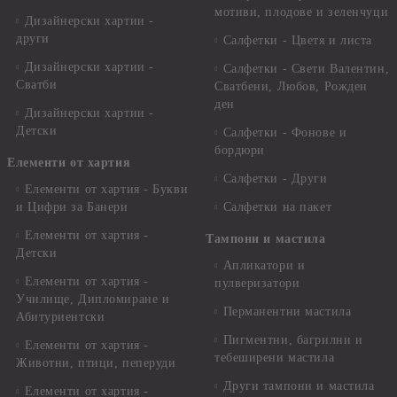
мотиви, плодове и зеленчуци
Дизайнерски хартии -
други
Салфетки - Цветя и листа
Дизайнерски хартии -
Салфетки - Свети Валентин,
Сватби
Сватбени, Любов, Рожден
ден
Дизайнерски хартии -
Детски
Салфетки - Фонове и
бордюри
Елементи от хартия
Салфетки - Други
Елементи от хартия - Букви
и Цифри за Банери
Салфетки на пакет
Елементи от хартия -
Тампони и мастила
Детски
Апликатори и
Елементи от хартия -
пулверизатори
Училище, Дипломиране и
Перманентни мастила
Абитуриентски
Пигментни, багрилни и
Елементи от хартия -
тебеширени мастила
Животни, птици, пеперуди
Други тампони и мастила
Елементи от хартия -