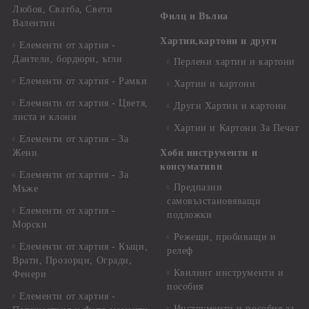
Любов, Сватба, Свети
Филц и Вълна
Валентин
Хартии,картони и други
Елементи от хартия -
Дантели, бордюри, ъгли
Перлени хартии и картони
Елементи от хартия - Рамки
Хартии и картони
Елементи от хартия - Цветя,
Други Хартии и картони
листа и клони
Хартии и Картони За Печат
Елементи от хартия - За
Жени
Хоби инструменти и
консумативи
Елементи от хартия - За
Предпазни
Мъже
самовъзстановяващи
Елементи от хартия -
подложки
Морски
Режещи, пробиващи и
Елементи от хартия - Къщи,
релеф
Врати, Прозорци, Огради,
Квилинг инструменти и
Фенери
пособия
Елементи от хартия -
Инструменти и пособия за