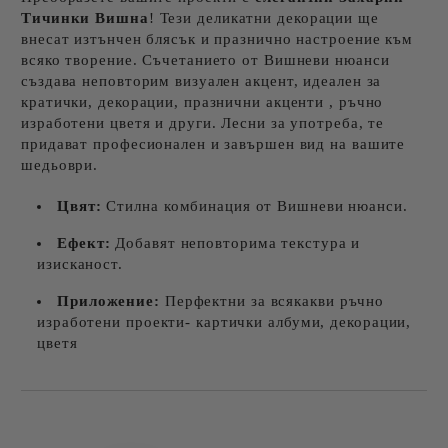
Тичинки Вишна
! Тези деликатни декорации ще
внесат изтънчен блясък и празнично настроение към
всяко творение. Съчетанието от Вишневи нюанси
създава неповторим визуален акцент, идеален за
кратички, декорации, празнични акценти , ръчно
изработени цветя и други. Лесни за употреба, те
придават професионален и завършен вид на вашите
шедьоври.
Цвят:
Стилна комбинация от Вишневи нюанси.
Ефект:
Добавят неповторима текстура и
изисканост.
Приложение:
Перфектни за всякакви ръчно
изработени проекти- картички албуми, декорации,
цветя
Добави в желани