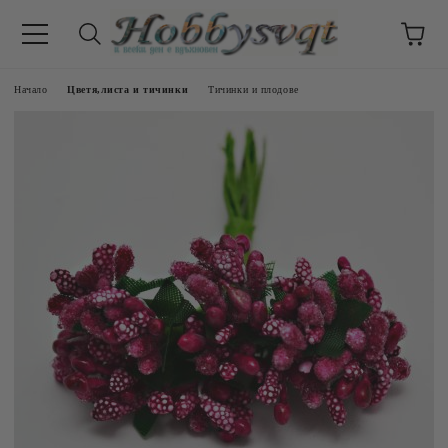
Начало
Цветя,листа и тичинки
Тичинки и плодове