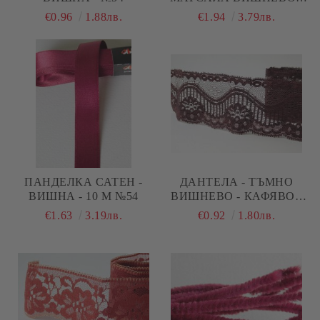
10М. №56
€0.96
1.88лв.
€1.94
3.79лв.
ПАНДЕЛКА САТЕН -
ДАНТЕЛА - ТЪМНО
ВИШНА - 10 М №54
ВИШНЕВО - КАФЯВО -
1.00 М.
€1.63
3.19лв.
€0.92
1.80лв.