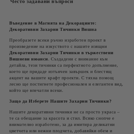
Често задавани въпроси
Въведение в Магията на Декорациите:
Декоративни Захарни
Тичинки
Вишна
Преобразете всеки ръчно изработен проект в
произведение на изкуството с нашите изящни
Декоративни Захарни Тичинки в тържествени
Вишневи
нюанси
. Създадени с внимание към
детайла, тези тичинки са перфектното допълнение,
което ще придаде изтънчен завършек и блестящ
акцент на вашите крафт проекти. С тяхна помощ
лесно ще постигнете професионален и елегантен вид,
който ще впечатли всеки.
Защо да Изберете Нашите Захарни Тичинки?
Нашите декоративни тичинки не са просто украса –
те са обещание за красота и стил. Всяко снопче е
внимателно изработено, за да имитира деликатни
цветчета или нежни плодчета, добавяйки обем и