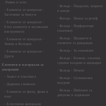
-Рамки и ъгли
Коледа - Панделки, ширити
Елементи от шперплат -
и конци
Заготовки за бижута
Коелда - Папки за релеф
Елементи от шперплат -
Коледа - Перфоратори
Етно елементи и музикални
(пънчове)
инструменти
Коледа - Предмети и
Елементи от шперплат -
елементи за декорация
Зимни и Коледни
Коледа - За опаковане
Елементи от шперплат -
Други
Коледа - Kлонки, елхички,
сушени плодове и шишарки
Елементи и материали за
декорация
Коледа - Печати
Акрил и пластмаса
Коледа - Силиконови
молдове
Дървени елементи
Коледа - Шаблони за
Елементи от филц, фоам и
декупаж и изрязване
плат
Естествени материали