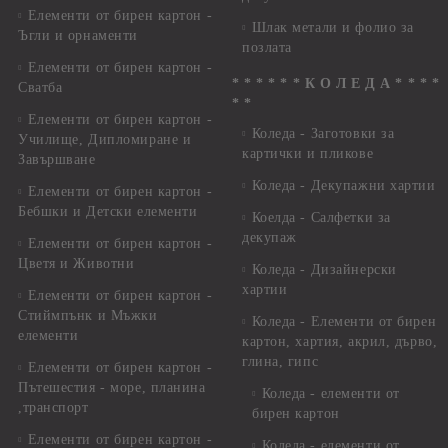
Елементи от бирен картон -
Шлак метали и фолио за
Ъгли и орнаменти
позлата
Елементи от бирен картон -
* * * * * * К О Л Е Д А * * * *
Сватба
* *
Елементи от бирен картон -
Коледа - Заготовки за
Училище, Дипломиране и
картички и пликове
Завършване
Коледа - Декупажни хартии
Елементи от бирен картон -
Бебшки и Детски елементи
Коелда - Салфетки за
декупаж
Елементи от бирен картон -
Цветя и Животни
Коледа - Дизайнерски
хартии
Елементи от бирен картон -
Стиймпънк и Мъжки
Коледа - Eлементи от бирен
елементи
картон, хартия, акрил, дърво,
глина, гипс
Елементи от бирен картон -
Пътешестия - море, планина
Коледа - елементи от
,транспорт
бирен картон
Елементи от бирен картон -
Коледа - елементи от