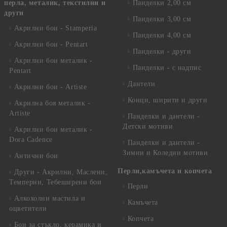
перла, металик, текстилни и
Панделки 2,00 см
други
Панделки 3,00 см
Акрилни бои - Stamperia
Панделки 4,00 см
Акрилни бои - Pentart
Панделки - други
Акрилни бои металик -
Панделки - с надпис
Pentart
Дантели
Акрилни бои - Artiste
Конци, ширити и други
Акрилна боя металик -
Artiste
Панделки и дантели -
Детски мотиви
Акрилни бои металик -
Dora Cadence
Панделки и дантели -
Зимни и Коледни мотиви
Антични бои
Перли,камъчета и копчета
Други - Акрилни, Маслени,
Темперни, Тебеширени бои
Перли
Алкохолни мастила и
Камъчета
оцветители
Копчета
Бои за стъкло, керамика и