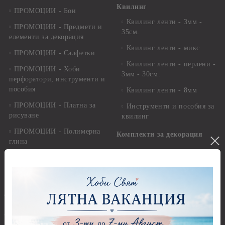
Квилинг
ПРОМОЦИИ - Бои
Квилинг ленти - 3мм -
ПРОМОЦИИ - Предмети и
35см.
елементи за декорация
Квилинг ленти - микс
ПРОМОЦИИ - Салфетки
Квилинг ленти - перлени -
ПРОМОЦИИ - Хоби
3мм - 30см.
перфоратори, инструменти и
пособия
Квилинг ленти - 8мм
ПРОМОЦИИ - Платна за
Инструменти и пособия за
рисуване
квилинг
ПРОМОЦИИ - Полимерна
Комплекти за декорация
глина
Лепила и лепящи средства
ПРОМОЦИИ - Метални
Висулки за Декорация и
Лепила
Бижута
Лепящи ленти
OUTLET -50 % -60% -70%
3D Повдигащи квадратчета
и ленти
@-->-- СВАТБА --<--@