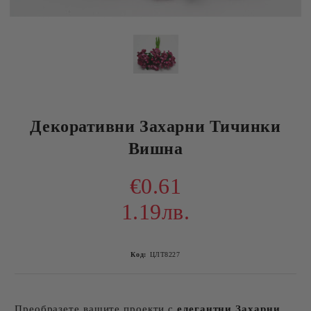
Декоративни Захарни Тичинки
Вишна
€0.61
1.19лв.
Код:
ЦЛТ8227
Преобразете вашите проекти с
елегантни Захарни