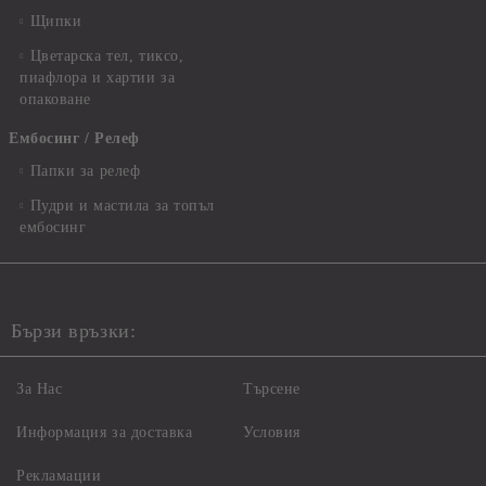
Щипки
Цветарска тел, тиксо,
пиафлора и хартии за
опаковане
Ембосинг / Релеф
Папки за релеф
Пудри и мастила за топъл
ембосинг
Бързи връзки:
За Нас
Търсене
Информация за доставка
Условия
Рекламации