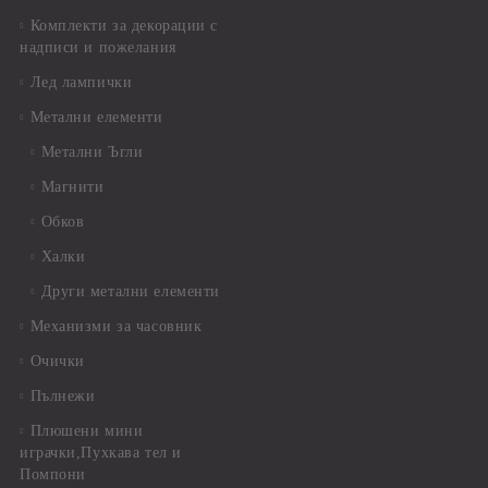
Комплекти за декорации с
надписи и пожелания
Лед лампички
Метални елементи
Метални Ъгли
Магнити
Обков
Халки
Други метални елементи
Механизми за часовник
Очички
Пълнежи
Плюшени мини
играчки,Пухкава тел и
Помпони