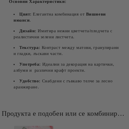
Основни Характеристики:
Цвят:
Елегантна комбинация от
Вишневи
нюанси
.
Дизайн:
Имитира нежни цветчета/плодчета с
реалистични зелени листчета.
Текстура:
Контраст между матови, гранулирани
и гладки, лъскави части.
Употреба:
Идеални за декорация на картички,
албуми и различни крафт проекти.
Удобство:
Снабдени с гъвкаво телче за лесно
аранжиране.
Продукта е подобен или се комбинира добре и със следните продукти :