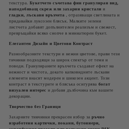
текстура.
Букетчето съчетава фин гранулиран вид,
наподобяващ скреж или захарни кристали
и
гладки, лъскави връхчета
, отразяващи светлината и
придавайки луксозен блясък. Малките зелени
листчета добавят допълнителен реализъм и свежест,
превръщайки всяко снопче в миниатюрен букет.
Елегантен Дизайн и Цветови Контраст
Разнообразните текстури и нежни цветове, прави тези
тичинки подходящи за широк спектър от теми и
поводи. Гранулираните връхчета създават ефект на
нежност и чистота, докато капковидните лъскави
елементи внасят модерен и шикозен акцент. Този
контраст в текстурите и блясъка осигурява
богат
визуален интерес
и добавя дълбочина към вашите
декорации.
Творчество без Граници
Захарните тикчинки прекрасен избор за
ръчно
изработени картички, покани, бутониери,