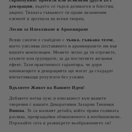
скрапбукинг проекти или всякакви други DIY
декорации
, където се търси деликатен и блестящ
акцент. Тяхната гъвкавост ги прави незаменим
елемент в арсенала на всеки творец.
Лесни за Използване и Аранжиране
Всяко снопче е снабдено с
тънко, гъвкаво телче
,
което улеснява поставянето и аранжирането им във
вашите композиции. Можете лесно да ги отрежете,
огънете или групирате, за да постигнете желания
ефект. Тази практичност гарантира, че дори
начинаещите в декорацията ще могат да създадат
впечатляващи резултати без усилия.
Вдъхнете Живот на Вашите Идеи!
Добавете нотка лукс и изисканост към вашите
творения с нашите Декоративни Захарни Тичинки
Вишна
. Те са малкият детайл, който прави голямата
разлика, превръщайки обикновеното в необикновено.
Поръчайте сега и развихрете въображението си!