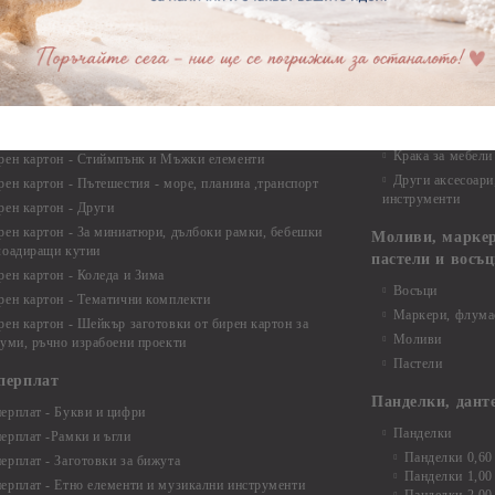
рен картон - Надписи на български
Опаковки
рен картон - Ъгли и орнаменти
рен картон - Сватба
Мебелен обков 
рен картон - Училище, Дипломиране и Завършване
Дръжки
рен картон - Бебшки и Детски елементи
Закачалки
рен картон - Цветя и Животни
Крака за мебели
рен картон - Стиймпънк и Мъжки елементи
Други аксесоари
рен картон - Пътешестия - море, планина ,транспорт
инструменти
рен картон - Други
рен картон - За миниатюри, дълбоки рамки, бебешки
Моливи, маркер
лоадиращи кутии
пастели и восъ
рен картон - Коледа и Зима
Восъци
рен картон - Тематични комплекти
Маркери, флума
рен картон - Шейкър заготовки от бирен картон за
Моливи
буми, ръчно израбоени проекти
Пастели
перплат
Панделки, дант
ерплат - Букви и цифри
Панделки
ерплат -Рамки и ъгли
Панделки 0,60
ерплат - Заготовки за бижута
Панделки 1,00
ерплат - Етно елементи и музикални инструменти