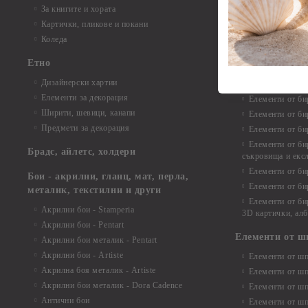
Елементи от би
За книгите и хората
Елементи от би
Картички, пликове и покани
Елементи от би
Коледа
Елементи от би
Етно
Елементи от би
Дизайнерски хартии
Елементи от би
Елементи за декорация
Елементи от би
Ширити, шевици, канапи
Елементи от би
Предмети за декорация
Елементи от би
Елементи от би
Брадс, айлетс, холдери
съкровища и екс
Елементи от би
Бои - акрилни, гланц, мат, перла,
Елементи от би
металик, текстилни и други
Елементи от би
Акрилни бои - Stamperia
3D картички, ал
Акрилни бои - Pentart
Елементи от ш
Акрилни бои металик - Pentart
Акрилни бои - Artiste
Елементи от шп
Акрилна боя металик - Artiste
Елементи от шп
Акрилни бои металик - Dora Cadence
Елементи от шп
Антични бои
Елементи от шп