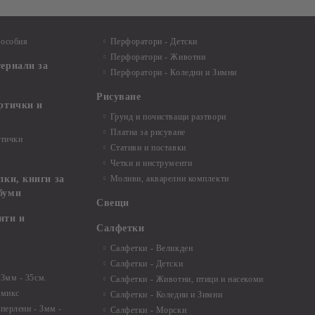
пособия
Перфоратори - Детски
Перфоратори - Животни
териали за
Перфоратори - Коледни и Зимни
Рисуване
артички и
Грунд и почистващи разтвори
Платна за рисуване
ртички
Стативи и поставки
Четки и инструменти
пки, книги за
Моливи, акварелни комплекти
буми
Свещи
нти и
Салфетки
Салфетки - Великден
Салфетки - Детски
 3мм - 35см.
Салфетки - Животни, птици и насекоми
 микс
Салфетки - Коледни и Зимни
 перлени - 3мм -
Салфетки - Морски