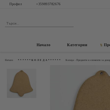
Профил
+359893782676
Начало
Категории
Пр
Начало
* * * * * * К О Л Е Д А * * * * * *
Коледа - Предмети и елементи за деко