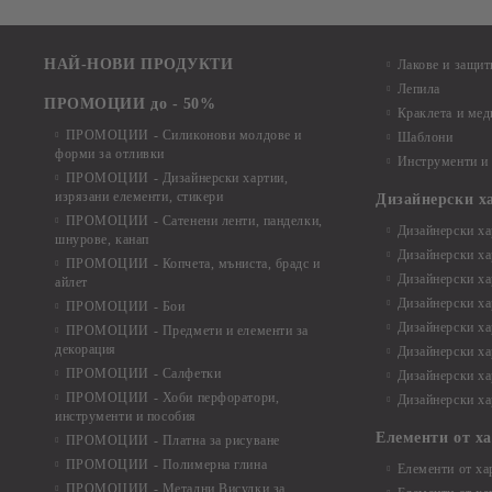
НАЙ-НОВИ ПРОДУКТИ
Лакове и защит
Лепила
ПРОМОЦИИ до - 50%
Краклета и ме
ПРОМОЦИИ - Силиконови молдове и
Шаблони
форми за отливки
Инструменти и
ПРОМОЦИИ - Дизайнерски хартии,
изрязани елементи, стикери
Дизайнерски х
ПРОМОЦИИ - Сатенени ленти, панделки,
Дизайнерски хар
шнурове, канап
Дизайнерски хар
ПРОМОЦИИ - Копчета, мъниста, брадс и
Дизайнерски хар
айлет
Дизайнерски ха
ПРОМОЦИИ - Бои
Дизайнерски хар
ПРОМОЦИИ - Предмети и елементи за
декорация
Дизайнерски ха
ПРОМОЦИИ - Салфетки
Дизайнерски ха
ПРОМОЦИИ - Хоби перфоратори,
Дизайнерски ха
инструменти и пособия
Елементи от х
ПРОМОЦИИ - Платна за рисуване
ПРОМОЦИИ - Полимерна глина
Елементи от ха
ПРОМОЦИИ - Метални Висулки за