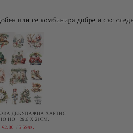
добен или се комбинира добре и със следн
ОВА ДЕКУПАЖНА ХАРТИЯ
HO HO - 29.6 Х 21СМ.
€2.86
5.59лв.