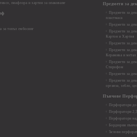
 тиксо, пиафлора и хартии за опаковане
Предмети за де
Предмети за дек
еф
пластмаса
Предмети за дек
а за топъл ембосинг
Предмети за дек
Картон и Хартия
Предмети за де
Предмети за дек
Керамика и метал
Предмети за дек
Стирофом
Предмети за дек
Предмети за дек
органза, зебло, ц
Пънчове Перфо
Перфоратори до 
Перфоратори 2,
Перфоратори над
Бордюрни пънчо
Ъглови перфора