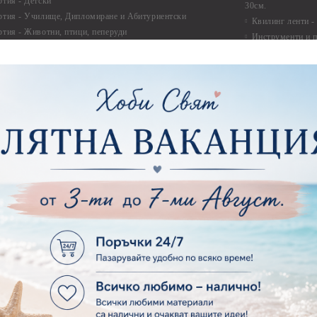
ртия - Детски
30см.
ртия - Училище, Дипломиране и Абитуриентски
Квилинг ленти -
ртия - Животни, птици, пеперуди
Инструменти и п
ртия - Любов, Сватба, Свети Валентин
квилинг
ртия - Дантели, бордюри, ъгли
Комплекти за д
ртия - Рамки
ртия - Цветя, листа и клони
Лепила и лепящ
ртия - За Жени
Лепила
ртия - За Мъже
Лепящи ленти
ртия - Морски
3D Повдигащи к
ртия - Къщи, Врати, Прозорци, Огради, Фенери
ленти
ртия - Пътешествия и Фото моменти
Магнити
тия - Такове, табелки, етикети
Велкро
ртия - Многопластови елементи
Силикон
ртия - Други
Фото ъгли
ртия - Готови композиции
Макраме
ртия - Микс елементи
ртия - Коледа и Зима
Макраме Основи 
Макраме Основи 
ирен картон
Макраме Основи 
рен картон - Декоративни рамки
Макраме - Друг