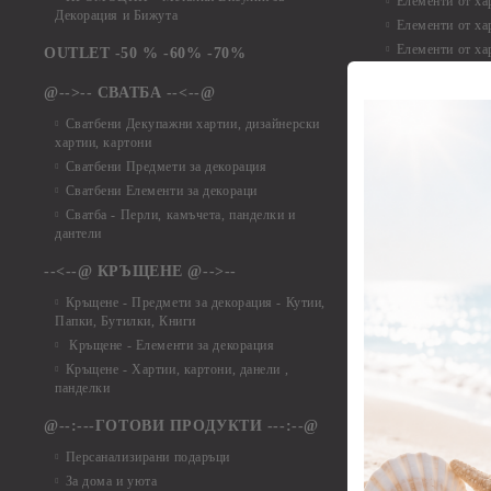
Елементи от ха
Декорация и Бижута
Елементи от ха
Елементи от ха
OUTLET -50 % -60% -70%
Елементи от ха
@-->-- СВАТБА --<--@
Елементи от ха
Елементи от ха
Сватбени Декупажни хартии, дизайнерски
хартии, картони
Елементи от ха
Сватбени Предмети за декорация
Елементи от ха
Сватбени Елементи за декораци
Елементи от ха
Сватба - Перли, камъчета, панделки и
Елементи от ха
дантели
Елементи от ха
Елементи от ха
--<--@ КРЪЩЕНЕ @-->--
Елементи то хар
Кръщене - Предмети за декорация - Кутии,
Елементи от ха
Папки, Бутилки, Книги
Елементи от ха
Кръщене - Елементи за декорация
Елементи от ха
Кръщене - Хартии, картони, данели ,
Елементи от ха
панделки
Елементи от ха
@--:---ГОТОВИ ПРОДУКТИ ---:--@
Елементи от б
Персанализирани подаръци
Елементи от би
За дома и уюта