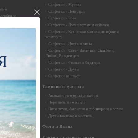
Салфетки - Музика
 8мм
Салфетки - Пеперуди
особия за
Салфетки - Рози
Салфетки - Пътешествия и пейзажи
екорация
Салфетки - Кухненски мотиви, плодове и
зеленчуци
и средства
Салфетки - Цветя и листа
Салфетки - Свети Валентин, Сватбени,
Любов, Рожден ден
Салфетки - Фонове и бордюри
вадратчета и
Салфетки - Други
Салфетки на пакет
Тампони и мастила
Апликатори и пулверизатори
Перманентни мастила
Пигментни, багрилни и тебеширени мастила
Други тампони и мастила
- до 6,00 см
- 7,00 - 15,00 см
Филц и Вълна
- над 15,00 см
и материали
Хартии,картони и други