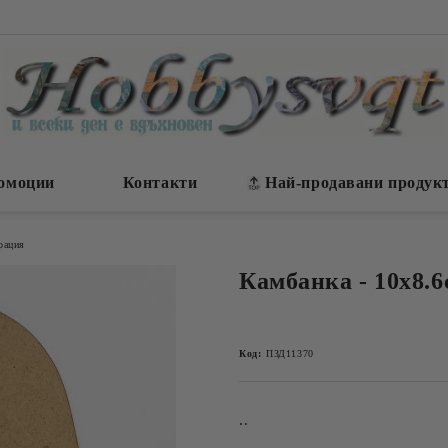
омоции
Контакти
Най-продавани продук
рация
Камбанка - 10х8.6
Код:
ПЗД11370
..