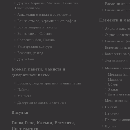
Други - Акрилни, Маслени, Темперни,
Елементи от шп
Тебеширени бои
Елементи от шп
Алкохолни мастила и оцветители
Елементи и ма
Бои за стъкло, керамика и стирофом
Бои за коприна и текстил
Акрил и пластм
Бои за свещи Cadence
Дървени елеме
Солвентни бои, Патина
Елементи от фи
Универсални контури
Естествени мат
Реагенти, ръжда
Комплекти за д
Други Бои
Лед лампички
Метални елеме
Брокат, пайети, мъниста и
Метални Ъгл
декоративен пясък
Магнити
Брокати, ледени кристали и мини перли
Обков
Халки
Пайети
Други металн
Мъниста
Механизми за 
Декоративен пясък и камъчета
Очички
Висулки
Пълнежи
Плюшени мини 
Глина,Гипс, Калъпи, Елементи,
Щипки
Инструменти