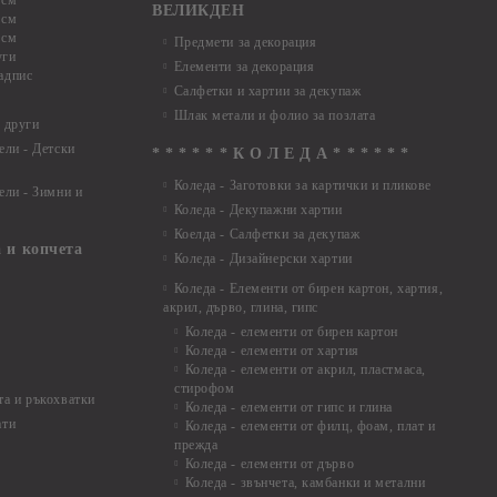
 см
ВЕЛИКДЕН
 см
 см
Предмети за декорация
уги
Елементи за декорация
адпис
Салфетки и хартии за декупаж
Шлак метали и фолио за позлата
 други
ели - Детски
* * * * * * К О Л Е Д А * * * * * *
Коледа - Заготовки за картички и пликове
ели - Зимни и
Коледа - Декупажни хартии
Коелда - Салфетки за декупаж
 и копчета
Коледа - Дизайнерски хартии
Коледа - Eлементи от бирен картон, хартия,
акрил, дърво, глина, гипс
Коледа - елементи от бирен картон
Коледа - елементи от хартия
Коледа - елементи от акрил, пластмаса,
стирофом
а и ръкохватки
Коледа - елементи от гипс и глина
ати
Коледа - елементи от филц, фоам, плат и
прежда
Коледа - елементи от дърво
Коледа - звънчета, камбанки и метални