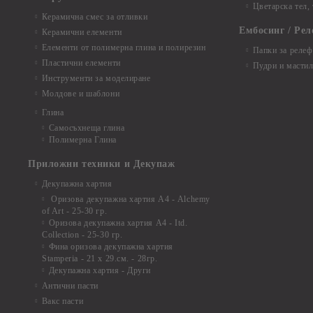
Цветарска тел,
Керамична смес за отливки
Ембосинг / Рел
Керамични елементи
Елементи от полимерна глина и полирезин
Папки за релеф
Пластични елементи
Пудри и мастил
Инструменти за моделиране
Молдове и шаблони
Глина
Самосъхнеща глина
Полимерна Глина
Приложни техники и Декупаж
Декупажна хартия
Оризова декупажна хартия А4 - Alchemy
of Art - 25-30 гр.
Оризова декупажна хартия А4 - Itd.
Collection - 25-30 гр.
Фина оризова декупажна хартия
Stamperia - 21 х 29.см. - 28гр.
Декупажна хартия - Други
Антични пасти
Вакс пасти