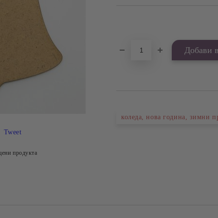
Добави в желани
коледа, нова година, зимни 
Tweet
цени продукта