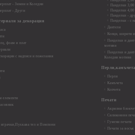
Панделки 2,00
ерплат - Зимни и Коледни
Панделки 3,00
Панделки 4,00
ерплат - Други
Панделки - др
Панделки - с н
териали за декорация
Дантели
аса
Конци, ширити и
нти
Панделки и дант
лц, фоам и плат
мотиви
ериали
Панделки и дант
екорации с надписи и пожелания
Коледни мотиви
Перли,камъчета
нти
Перли
и
Камъчета
Копчета
и елементи
Печати
часовник
Акрилни блокчет
Силиконови печ
Гумени печати
играчки,Пухкава тел и Помпони
Печати за восък