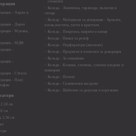
елементи
корация
Коледа - Лампички, гирлянди, пълнежи и
орация - Акрил и
свещи
Коледа - Материали за декорация - брокати,
орация - Дърво
восък,мастила, пасти и кристали
орация - Мукава,
Коледа - Панделки, ширити и конци
Коелда - Папки за релеф
корация - МДФ
Коледа - Перфоратори (пънчове)
орация -
Коледа - Предмети и елементи за декорация
Коледа - За опаковане
орация -
Коледа - Kлонки, елхички, сушени плодове и
шишарки
орация - Стъкло
Коледа - Печати
орация - Плат,
Коледа - Силиконови молдове
елофан
Коледа - Шаблони за декупаж и изрязване
ратори
2,50 см
50 см
 2,50 см
ве
тори