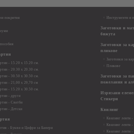
ни покрития
Инструменти и 
Заготовки и ма
диуми
бижута
 пособия
Заготовки за к
пликове
артии
Заготовки за ка
тии - 15.20 х 15.20 см.
Пликове
тии - 20.30 х 20.30 см.
тии - 30.50 х 30.50 см.
Заготовки за па
пожелания и ал
ртии - 21,00 х 29,70 см
тии - 15.20 x 30.50 см.
Изрязани елеме
ртии - други
Стикери
ртии - Сватби
ртии - Детски
Квилинг
Квилинг ленти -
артия
Квилинг ленти -
ртия - Букви и Цифри за Банери
Квилинг ленти -