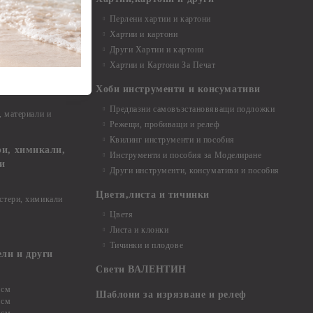
Перлени хартии и картони
Хартии и картони
и аксесоари
Други Хартии и картони
Хартии и Картони За Печат
Хоби инструменти и консумативи
Предпазни самовъзстановяващи подложки
, материали и
Режещи, пробиващи и релеф
Квилинг инструменти и пособия
и, химикали,
Инструменти и пособия за Моделиране
ци
Други инструменти, консумативи и пособия
Цветя,листа и тичинки
стери, химикали
Цветя
Листа и клонки
Тичинки и плодове
ели и други
Свети ВАЛЕНТИН
 см
Шаблони за изрязване и релеф
 см